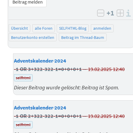
Beitrag melden
+1
negativ b
posi
Übersicht
alle Foren
SELFHTML-Blog
anmelden
Benutzerkonto erstellen
Beitrag im Thread-Baum
Adventskalender 2024
-1 OR 3+322-322-1=0+0+0+1 --
19.02.2025 12:40
selfhtml
Dieser Beitrag wurde gelöscht: Beitrag ist Spam.
Adventskalender 2024
-1 OR 2+322-322-1=0+0+0+1 --
19.02.2025 12:40
selfhtml