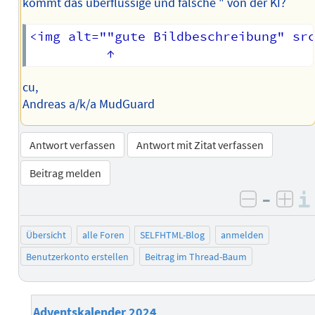
kommt das überflüssige und falsche " von der KI?
<img alt=""gute Bildbeschreibung" src
cu,
Andreas a/k/a MudGuard
Antwort verfassen
Antwort mit Zitat verfassen
Beitrag melden
–
negativ 
posi
Übersicht
alle Foren
SELFHTML-Blog
anmelden
Benutzerkonto erstellen
Beitrag im Thread-Baum
Adventskalender 2024