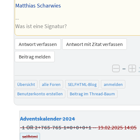
Matthias Scharwies
--
Was ist eine Signatur?
Antwort verfassen
Antwort mit Zitat verfassen
Beitrag melden
–
negati
po
Übersicht
alle Foren
SELFHTML-Blog
anmelden
Benutzerkonto erstellen
Beitrag im Thread-Baum
Adventskalender 2024
-1 OR 2+765-765-1=0+0+0+1 --
19.02.2025 14:05
selfhtml