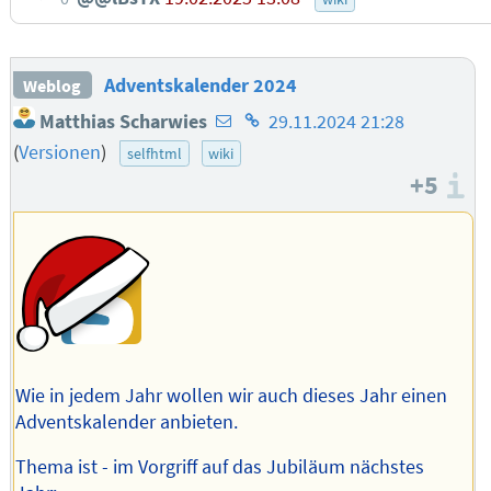
Adventskalender 2024
Weblog
E-
Homepage
Matthias Scharwies
29.11.2024 21:28
Mail-
des
(
Versionen
)
selfhtml
wiki
Adresse
Autors
+5
I
des
Autors
Wie in jedem Jahr wollen wir auch dieses Jahr einen
Adventskalender anbieten.
Thema ist - im Vorgriff auf das Jubiläum nächstes