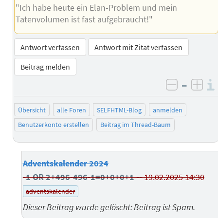
"Ich habe heute ein Elan-Problem und mein
Tatenvolumen ist fast aufgebraucht!"
Antwort verfassen
Antwort mit Zitat verfassen
Beitrag melden
–
negativ 
posi
Übersicht
alle Foren
SELFHTML-Blog
anmelden
Benutzerkonto erstellen
Beitrag im Thread-Baum
Adventskalender 2024
-1 OR 2+496-496-1=0+0+0+1 --
19.02.2025 14:30
adventskalender
Dieser Beitrag wurde gelöscht: Beitrag ist Spam.