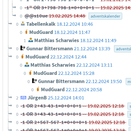
-1" OR 3+798-798-1=0+0+0+1 --
19.02.2025 14
0
@@s10ue
19.02.2025 14:48
0
adventskalender
Tabellenkalk
18.12.2024 10:46
0
MudGuard
18.12.2024 11:47
0
Matthias Scharwies
18.12.2024 11:49
1
Gunnar Bittersmann
21.12.2024 13:39
0
advents
MudGuard
22.12.2024 12:44
0
Matthias Scharwies
22.12.2024 13:11
0
MudGuard
22.12.2024 15:28
0
Gunnar Bittersmann
22.12.2024 19:50
0
m
MudGuard
22.12.2024 20:58
0
JürgenB
25.12.2024 14:01
2
-1 OR 2+43-43-1=0+0+0+1 --
19.02.2025 12:18
0
-1 OR 3+43-43-1=0+0+0+1 --
19.02.2025 12:18
0
-1 OR 2+567-567-1=0+0+0+1
19.02.2025 12:18
0
-1 OR 3+567-567-1=0+0+0+1
19.02.2025 12:18
0