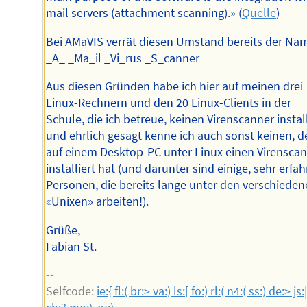
mail servers (attachment scanning).» (
Quelle
)
Bei AMaVIS verrät diesen Umstand bereits der Na
_A_ _Ma_il _Vi_rus _S_canner
Aus diesen Gründen habe ich hier auf meinen drei
Linux-Rechnern und den 20 Linux-Clients in der
Schule, die ich betreue, keinen Virenscanner install
und ehrlich gesagt kenne ich auch sonst keinen, d
auf einem Desktop-PC unter Linux einen Virensca
installiert hat (und darunter sind einige, sehr erfa
Personen, die bereits lange unter den verschiede
«Unixen» arbeiten!).
Grüße,
Fabian St.
--
Selfcode:
ie:{ fl:( br:> va:) ls:[ fo:) rl:( n4:( ss:) de:> js: