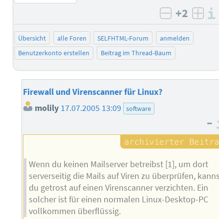
+2
negativ b
posi
Übersicht
alle Foren
SELFHTML-Forum
anmelden
Benutzerkonto erstellen
Beitrag im Thread-Baum
Firewall und Virenscanner für Linux?
molily
17.07.2005 13:09
software
–
Wenn du keinen Mailserver betreibst [1], um dort
serverseitig die Mails auf Viren zu überprüfen, kann
du getrost auf einen Virenscanner verzichten. Ein
solcher ist für einen normalen Linux-Desktop-PC
vollkommen überflüssig.