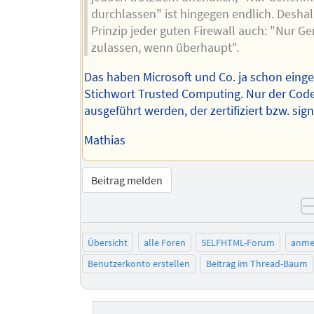
durchlassen" ist hingegen endlich. Deshal
Prinzip jeder guten Firewall auch: "Nur G
zulassen, wenn überhaupt".
Das haben Microsoft und Co. ja schon eing
Stichwort Trusted Computing. Nur der Code
ausgeführt werden, der zertifiziert bzw. signi
Mathias
Beitrag melden
Übersicht
alle Foren
SELFHTML-Forum
anme
Benutzerkonto erstellen
Beitrag im Thread-Baum