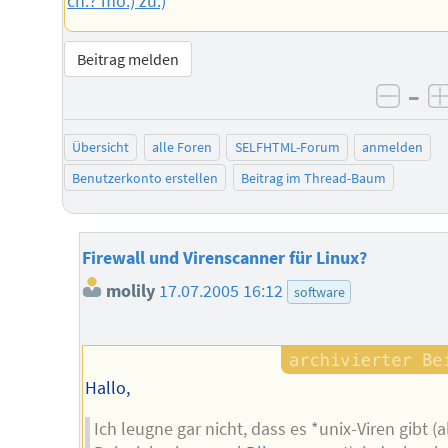
ch:? mo:) zu:)
Beitrag melden
–
negat
Übersicht
alle Foren
SELFHTML-Forum
anmelden
Benutzerkonto erstellen
Beitrag im Thread-Baum
Firewall und Virenscanner für Linux?
molily
17.07.2005 16:12
software
Hallo,
Ich leugne gar nicht, dass es *unix-Viren gibt (a