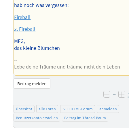
hab noch was vergessen:
Fireball
2. Fireball
MFG,
das kleine Blümchen
--
Lebe deine Träume und träume nicht dein Leben
Beitrag melden
–
negati
po
Übersicht
alle Foren
SELFHTML-Forum
anmelden
Benutzerkonto erstellen
Beitrag im Thread-Baum