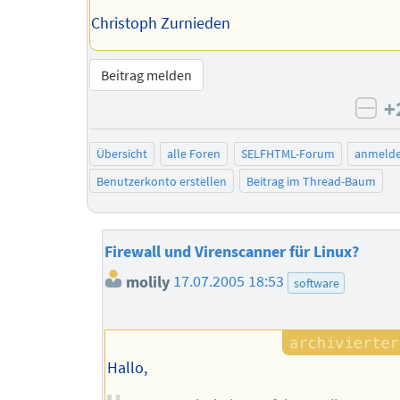
Christoph Zurnieden
Beitrag melden
+
neg
Übersicht
alle Foren
SELFHTML-Forum
anmeld
Benutzerkonto erstellen
Beitrag im Thread-Baum
Firewall und Virenscanner für Linux?
molily
17.07.2005 18:53
software
Hallo,