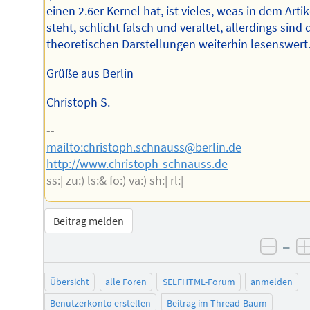
einen 2.6er Kernel hat, ist vieles, weas in dem Artik
steht, schlicht falsch und veraltet, allerdings sind 
theoretischen Darstellungen weiterhin lesenswert
Grüße aus Berlin
Christoph S.
--
mailto:christoph.schnauss@berlin.de
http://www.christoph-schnauss.de
ss:| zu:) ls:& fo:) va:) sh:| rl:|
Beitrag melden
–
negat
Übersicht
alle Foren
SELFHTML-Forum
anmelden
Benutzerkonto erstellen
Beitrag im Thread-Baum