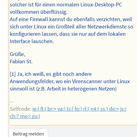
solcher ist für einen normalen Linux-Desktop-PC
vollkommen überflüssig.
Auf eine Firewall kannst du ebenfalls verzichten, weil
sich unter Linux ein Großteil aller Netzwerkdienste so
konfigurieren lassen, dass sie nur auf dem lokalen
Interface lauschen.
Grüße,
Fabian St.
[1] Ja, ich weiß, es gibt noch andere
Anwendungsfelder, wo ein Virenscanner unter Linux
sinnvoll ist (z.B. Arbeit in heterogenen Netzen)
--
Selfcode:
ie:{ fl:( br:> va:) ls:[ fo:) rl:( n4:( ss:) de:> js:|
ch:? mo:) zu:)
Beitrag melden