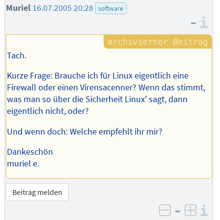
Muriel
16.07.2005 20:28
software
–
I
Tach.
Kurze Frage: Brauche ich für Linux eigentlich eine
Firewall oder einen Virensacenner? Wenn das stimmt,
was man so über die Sicherheit Linux' sagt, dann
eigentlich nicht, oder?
Und wenn doch: Welche empfehlt ihr mir?
Dankeschön
muriel e.
Beitrag melden
–
I
negativ be
posit