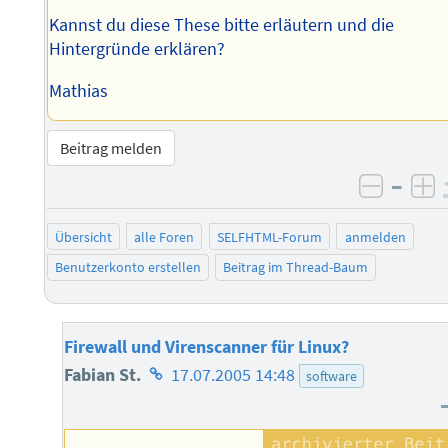
Kannst du diese These bitte erläutern und die
Hintergründe erklären?
Mathias
Beitrag melden
–
negati
po
Übersicht
alle Foren
SELFHTML-Forum
anmelden
Benutzerkonto erstellen
Beitrag im Thread-Baum
Firewall und Virenscanner für Linux?
Homepage
Fabian St.
17.07.2005 14:48
software
des
Autors