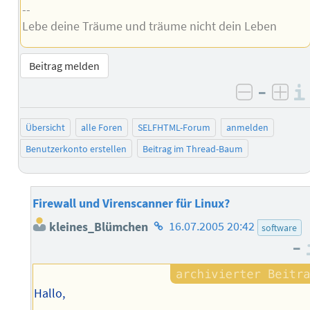
--
Lebe deine Träume und träume nicht dein Leben
Beitrag melden
–
negativ 
posi
Übersicht
alle Foren
SELFHTML-Forum
anmelden
Benutzerkonto erstellen
Beitrag im Thread-Baum
Firewall und Virenscanner für Linux?
Homepage
kleines_Blümchen
16.07.2005 20:42
software
des
–
Autors
Hallo,