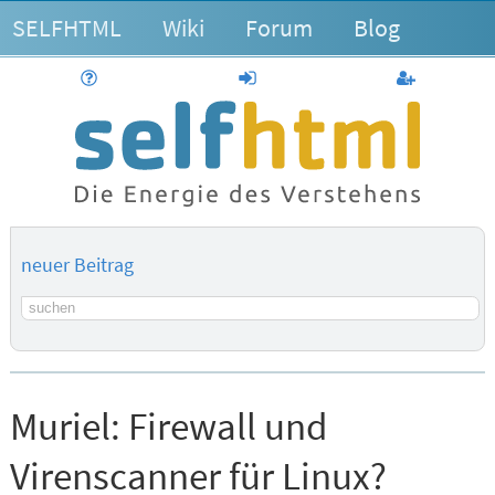
SELFHTML
Wiki
Forum
Blog
Hilfe
anmelden
Benutzerk
neuer Beitrag
Suchbegriff
Muriel:
Firewall und
Virenscanner für Linux?