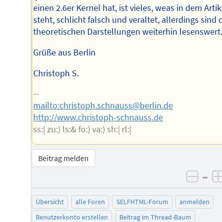
einen 2.6er Kernel hat, ist vieles, weas in dem Artik
steht, schlicht falsch und veraltet, allerdings sind 
theoretischen Darstellungen weiterhin lesenswert
Grüße aus Berlin
Christoph S.
--
mailto:christoph.schnauss@berlin.de
http://www.christoph-schnauss.de
ss:| zu:) ls:& fo:) va:) sh:| rl:|
Beitrag melden
–
negat
Übersicht
alle Foren
SELFHTML-Forum
anmelden
Benutzerkonto erstellen
Beitrag im Thread-Baum