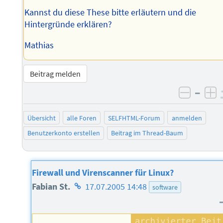
Kannst du diese These bitte erläutern und die
Hintergründe erklären?
Mathias
Beitrag melden
–
negati
po
Übersicht
alle Foren
SELFHTML-Forum
anmelden
Benutzerkonto erstellen
Beitrag im Thread-Baum
Firewall und Virenscanner für Linux?
Homepage
Fabian St.
17.07.2005 14:48
software
des
Autors