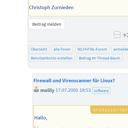
Christoph Zurnieden
Beitrag melden
+
neg
Übersicht
alle Foren
SELFHTML-Forum
anmeld
Benutzerkonto erstellen
Beitrag im Thread-Baum
Firewall und Virenscanner für Linux?
molily
17.07.2005 18:53
software
Hallo,