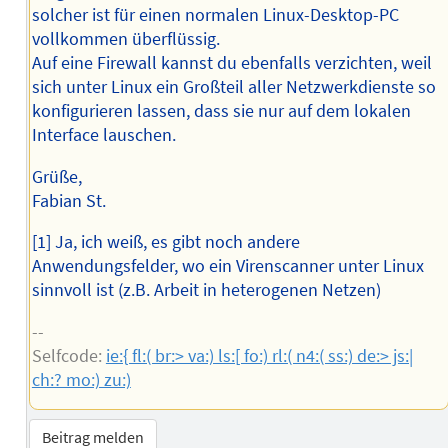
solcher ist für einen normalen Linux-Desktop-PC
vollkommen überflüssig.
Auf eine Firewall kannst du ebenfalls verzichten, weil
sich unter Linux ein Großteil aller Netzwerkdienste so
konfigurieren lassen, dass sie nur auf dem lokalen
Interface lauschen.
Grüße,
Fabian St.
[1] Ja, ich weiß, es gibt noch andere
Anwendungsfelder, wo ein Virenscanner unter Linux
sinnvoll ist (z.B. Arbeit in heterogenen Netzen)
--
Selfcode:
ie:{ fl:( br:> va:) ls:[ fo:) rl:( n4:( ss:) de:> js:|
ch:? mo:) zu:)
Beitrag melden