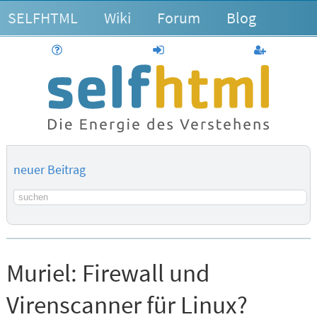
SELFHTML
Wiki
Forum
Blog
Hilfe
anmelden
Benutzerk
neuer Beitrag
Suchbegriff
Muriel:
Firewall und
Virenscanner für Linux?