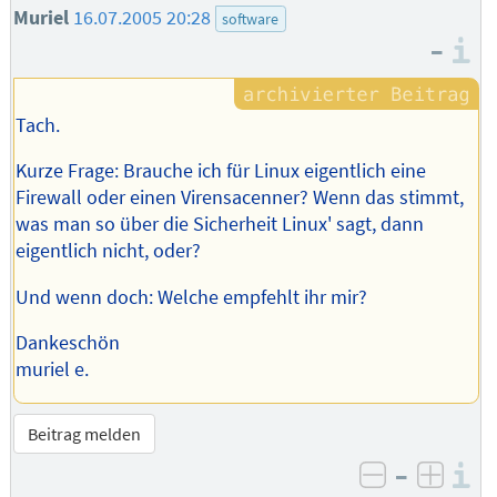
Muriel
16.07.2005 20:28
software
–
I
Tach.
Kurze Frage: Brauche ich für Linux eigentlich eine
Firewall oder einen Virensacenner? Wenn das stimmt,
was man so über die Sicherheit Linux' sagt, dann
eigentlich nicht, oder?
Und wenn doch: Welche empfehlt ihr mir?
Dankeschön
muriel e.
Beitrag melden
–
I
negativ be
posit