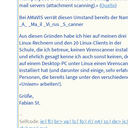
mail servers (attachment scanning).» (
Quelle
)
Bei AMaVIS verrät diesen Umstand bereits der Na
_A_ _Ma_il _Vi_rus _S_canner
Aus diesen Gründen habe ich hier auf meinen drei
Linux-Rechnern und den 20 Linux-Clients in der
Schule, die ich betreue, keinen Virenscanner install
und ehrlich gesagt kenne ich auch sonst keinen, d
auf einem Desktop-PC unter Linux einen Virensca
installiert hat (und darunter sind einige, sehr erfa
Personen, die bereits lange unter den verschiede
«Unixen» arbeiten!).
Grüße,
Fabian St.
--
Selfcode:
ie:{ fl:( br:> va:) ls:[ fo:) rl:( n4:( ss:) de:> js: