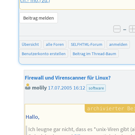
ch:? mo:) zu:)
Beitrag melden
–
negat
Übersicht
alle Foren
SELFHTML-Forum
anmelden
Benutzerkonto erstellen
Beitrag im Thread-Baum
Firewall und Virenscanner für Linux?
molily
17.07.2005 16:12
software
Hallo,
Ich leugne gar nicht, dass es *unix-Viren gibt (a