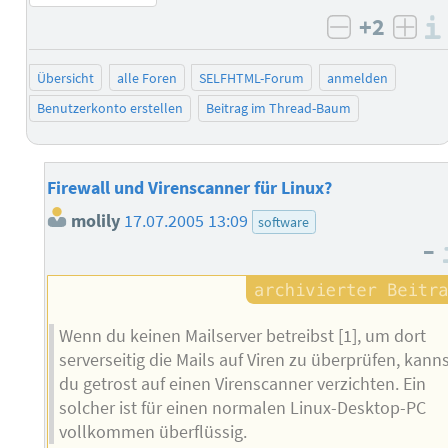
+2
negativ b
posi
Übersicht
alle Foren
SELFHTML-Forum
anmelden
Benutzerkonto erstellen
Beitrag im Thread-Baum
Firewall und Virenscanner für Linux?
molily
17.07.2005 13:09
software
–
Wenn du keinen Mailserver betreibst [1], um dort
serverseitig die Mails auf Viren zu überprüfen, kann
du getrost auf einen Virenscanner verzichten. Ein
solcher ist für einen normalen Linux-Desktop-PC
vollkommen überflüssig.