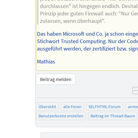
durchlassen" ist hingegen endlich. Deshal
Prinzip jeder guten Firewall auch: "Nur G
zulassen, wenn überhaupt".
Das haben Microsoft und Co. ja schon eing
Stichwort Trusted Computing. Nur der Code
ausgeführt werden, der zertifiziert bzw. signi
Mathias
Beitrag melden
Übersicht
alle Foren
SELFHTML-Forum
anme
Benutzerkonto erstellen
Beitrag im Thread-Baum