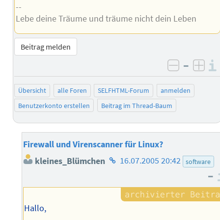
--
Lebe deine Träume und träume nicht dein Leben
Beitrag melden
–
negativ 
posi
Übersicht
alle Foren
SELFHTML-Forum
anmelden
Benutzerkonto erstellen
Beitrag im Thread-Baum
Firewall und Virenscanner für Linux?
Homepage
kleines_Blümchen
16.07.2005 20:42
software
des
–
Autors
Hallo,