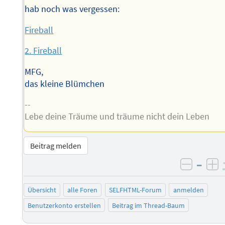
hab noch was vergessen:
Fireball
2. Fireball
MFG,
das kleine Blümchen
--
Lebe deine Träume und träume nicht dein Leben
Beitrag melden
–
negati
po
Übersicht
alle Foren
SELFHTML-Forum
anmelden
Benutzerkonto erstellen
Beitrag im Thread-Baum