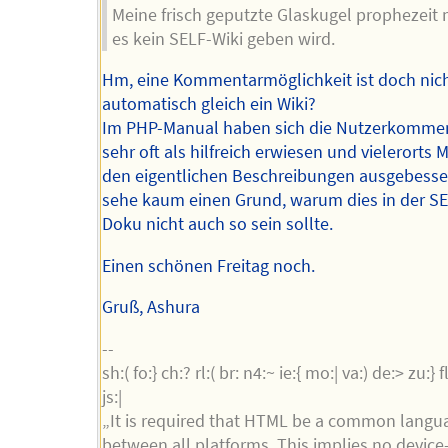
Meine frisch geputzte Glaskugel prophezeit m
es kein SELF-Wiki geben wird.
Hm, eine Kommentarmöglichkeit ist doch nic
automatisch gleich ein Wiki?
Im PHP-Manual haben sich die Nutzerkomme
sehr oft als hilfreich erwiesen und vielerorts 
den eigentlichen Beschreibungen ausgebesser
sehe kaum einen Grund, warum dies in der 
Doku nicht auch so sein sollte.
Einen schönen Freitag noch.
Gruß, Ashura
--
sh:( fo:} ch:? rl:( br: n4:~ ie:{ mo:| va:) de:> zu:} fl:
js:|
„It is required that HTML be a common langu
between all platforms. This implies no device-