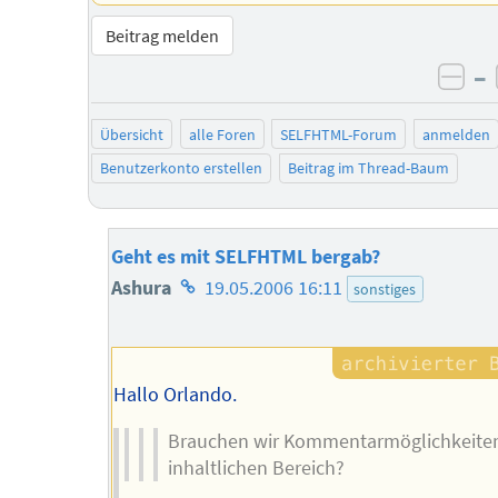
Beitrag melden
–
neg
Übersicht
alle Foren
SELFHTML-Forum
anmelden
Benutzerkonto erstellen
Beitrag im Thread-Baum
Geht es mit SELFHTML bergab?
Homepage
Ashura
19.05.2006 16:11
sonstiges
des
Autors
Hallo Orlando.
Brauchen wir Kommentarmöglichkeite
inhaltlichen Bereich?