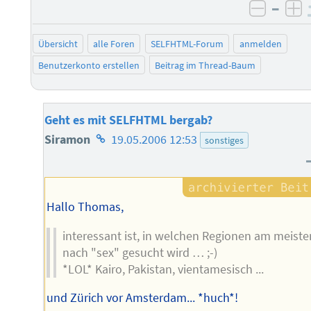
–
negati
po
Übersicht
alle Foren
SELFHTML-Forum
anmelden
Benutzerkonto erstellen
Beitrag im Thread-Baum
Geht es mit SELFHTML bergab?
Homepage
Siramon
19.05.2006 12:53
sonstiges
des
Autors
Hallo Thomas,
interessant ist, in welchen Regionen am meiste
nach "sex" gesucht wird … ;-)
*LOL* Kairo, Pakistan, vientamesisch ...
und Zürich vor Amsterdam... *huch*!