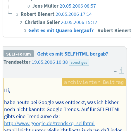
Jens Müller
20.05.2006 08:57
0
Robert Bienert
20.05.2006 17:14
3
Christian Seiler
20.05.2006 19:12
2
Geht es mit Quaero bergauf?
Robert Biener
0
Geht es mit SELFHTML bergab?
SELF-Forum
Trendsetter
19.05.2006 10:38
sonstiges
–
I
Hi,
habe heute bei Google was entdeckt, was ich bisher
noch nicht kannte: Google-Trends. Auf für SELFHTML
gibts eine Trendkurve da:
http://www.google.de/trends?q=selfhtml
Stabil leicht runter. Vielleicht liegts ja daran daß jeder