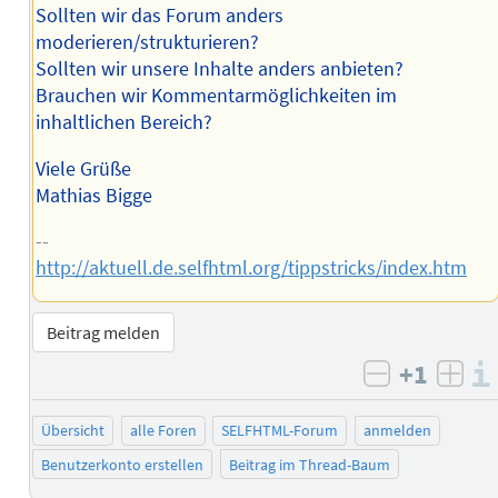
Sollten wir das Forum anders
moderieren/strukturieren?
Sollten wir unsere Inhalte anders anbieten?
Brauchen wir Kommentarmöglichkeiten im
inhaltlichen Bereich?
Viele Grüße
Mathias Bigge
--
http://aktuell.de.selfhtml.org/tippstricks/index.htm
Beitrag melden
+1
negativ b
posi
Übersicht
alle Foren
SELFHTML-Forum
anmelden
Benutzerkonto erstellen
Beitrag im Thread-Baum