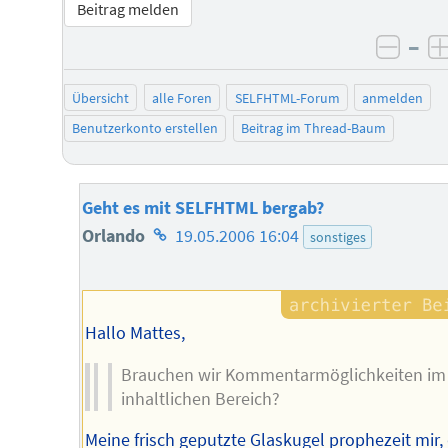
Beitrag melden
–
negat
Übersicht
alle Foren
SELFHTML-Forum
anmelden
Benutzerkonto erstellen
Beitrag im Thread-Baum
Geht es mit SELFHTML bergab?
Homepage
Orlando
19.05.2006 16:04
sonstiges
des
Autors
Hallo Mattes,
Brauchen wir Kommentarmöglichkeiten im
inhaltlichen Bereich?
Meine frisch geputzte Glaskugel prophezeit mir,