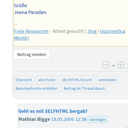
Grüße
Jeena Paradies
--
Freie Resourcen
- Arbeit gesucht |
Jlog
|
Gourmetica
Mentiri
Beitrag melden
–
negati
po
Übersicht
alle Foren
SELFHTML-Forum
anmelden
Benutzerkonto erstellen
Beitrag im Thread-Baum
Geht es mit SELFHTML bergab?
Mathias Bigge
19.05.2006 12:38
sonstiges