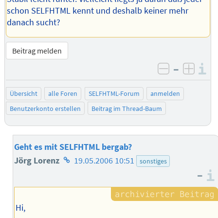
schon SELFHTML kennt und deshalb keiner mehr
danach sucht?
Beitrag melden
–
I
negativ be
posit
Übersicht
alle Foren
SELFHTML-Forum
anmelden
Benutzerkonto erstellen
Beitrag im Thread-Baum
Geht es mit SELFHTML bergab?
Homepage
Jörg Lorenz
19.05.2006 10:51
sonstiges
–
des
Autors
Hi,