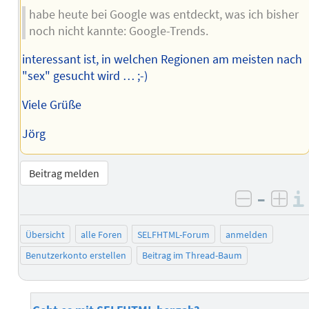
habe heute bei Google was entdeckt, was ich bisher
noch nicht kannte: Google-Trends.
interessant ist, in welchen Regionen am meisten nach
"sex" gesucht wird … ;-)
Viele Grüße
Jörg
Beitrag melden
–
negativ 
posi
Übersicht
alle Foren
SELFHTML-Forum
anmelden
Benutzerkonto erstellen
Beitrag im Thread-Baum