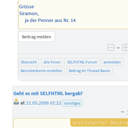
Grüsse
Siramon,
ja der Penner aus Nr. 14
Beitrag melden
–
negat
Übersicht
alle Foren
SELFHTML-Forum
anmelden
Benutzerkonto erstellen
Beitrag im Thread-Baum
Geht es mit SELFHTML bergab?
at
21.05.2006 01:22
sonstiges
–