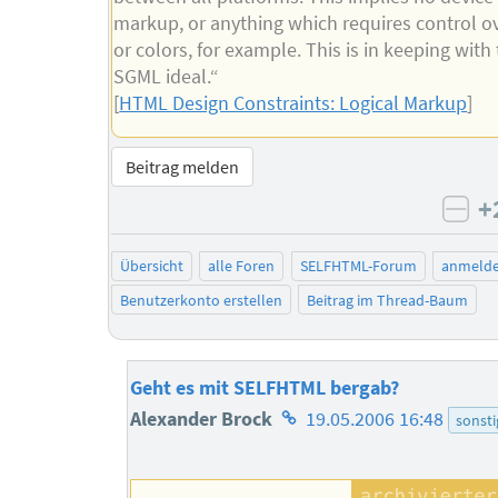
markup, or anything which requires control ov
or colors, for example. This is in keeping with
SGML ideal.“
[
HTML Design Constraints: Logical Markup
]
Beitrag melden
+
neg
Übersicht
alle Foren
SELFHTML-Forum
anmeld
Benutzerkonto erstellen
Beitrag im Thread-Baum
Geht es mit SELFHTML bergab?
Homepage
Alexander Brock
19.05.2006 16:48
sonsti
des
Autors