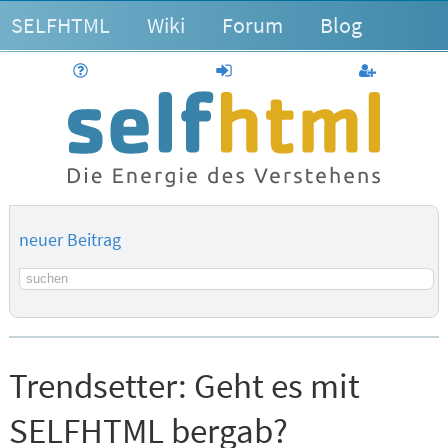
SELFHTML
Wiki
Forum
Blog
Hilfe
anmelden
Benutzerk
neuer Beitrag
Suchbegriff
Trendsetter:
Geht es mit
SELFHTML bergab?