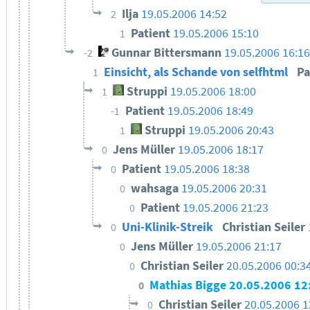
Ilja
19.05.2006 14:52
2
Patient
19.05.2006 15:10
1
Gunnar Bittersmann
19.05.2006 16:1
-2
Einsicht, als Schande von selfhtml
Pa
1
Struppi
19.05.2006 18:00
1
Patient
19.05.2006 18:49
-1
Struppi
19.05.2006 20:43
1
Jens Müller
19.05.2006 18:17
0
Patient
19.05.2006 18:38
0
wahsaga
19.05.2006 20:31
0
Patient
19.05.2006 21:23
0
Uni-Klinik-Streik
Christian Seiler
0
Jens Müller
19.05.2006 21:17
0
Christian Seiler
20.05.2006 00:3
0
Mathias Bigge
20.05.2006 12
0
Christian Seiler
20.05.2006 1
0