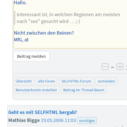
Hallo.
interessant ist, in welchen Regionen am meisten
nach "sex" gesucht wird … ;-)
Nicht zwischen den Beinen?
MfG, at
Beitrag melden
–
negati
po
Übersicht
alle Foren
SELFHTML-Forum
anmelden
Benutzerkonto erstellen
Beitrag im Thread-Baum
Geht es mit SELFHTML bergab?
Mathias Bigge
19.05.2006 11:03
sonstiges