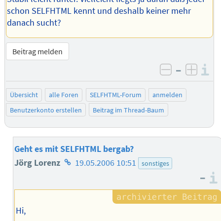
schon SELFHTML kennt und deshalb keiner mehr
danach sucht?
Beitrag melden
–
I
negativ be
posit
Übersicht
alle Foren
SELFHTML-Forum
anmelden
Benutzerkonto erstellen
Beitrag im Thread-Baum
Geht es mit SELFHTML bergab?
Homepage
Jörg Lorenz
19.05.2006 10:51
sonstiges
–
des
Autors
Hi,