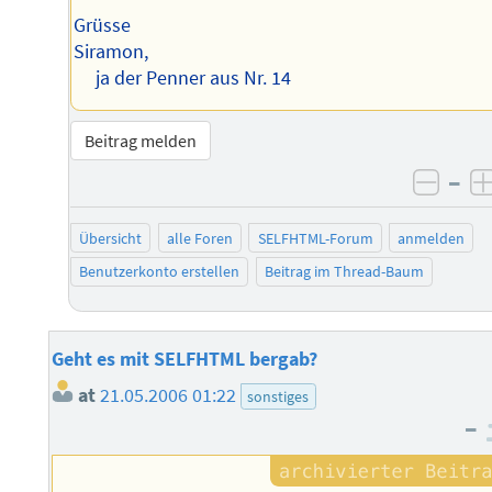
Grüsse
Siramon,
ja der Penner aus Nr. 14
Beitrag melden
–
negat
Übersicht
alle Foren
SELFHTML-Forum
anmelden
Benutzerkonto erstellen
Beitrag im Thread-Baum
Geht es mit SELFHTML bergab?
at
21.05.2006 01:22
sonstiges
–