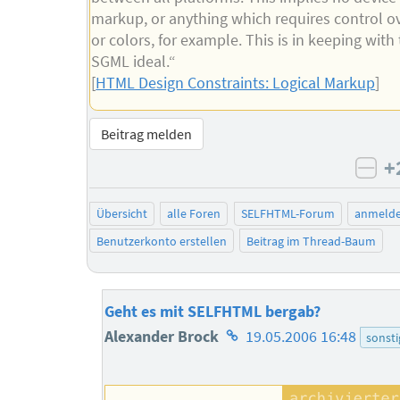
markup, or anything which requires control ov
or colors, for example. This is in keeping with
SGML ideal.“
[
HTML Design Constraints: Logical Markup
]
Beitrag melden
+
neg
Übersicht
alle Foren
SELFHTML-Forum
anmeld
Benutzerkonto erstellen
Beitrag im Thread-Baum
Geht es mit SELFHTML bergab?
Homepage
Alexander Brock
19.05.2006 16:48
sonsti
des
Autors