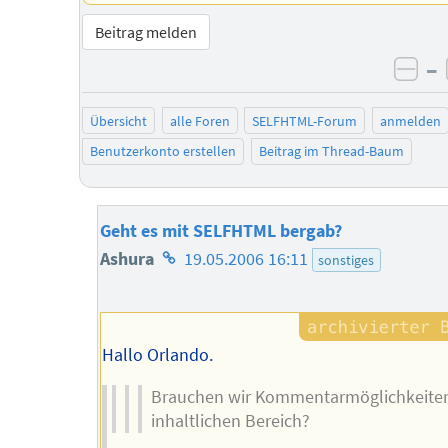
Beitrag melden
–
neg
Übersicht
alle Foren
SELFHTML-Forum
anmelden
Benutzerkonto erstellen
Beitrag im Thread-Baum
Geht es mit SELFHTML bergab?
Homepage
Ashura
19.05.2006 16:11
sonstiges
des
Autors
Hallo Orlando.
Brauchen wir Kommentarmöglichkeite
inhaltlichen Bereich?