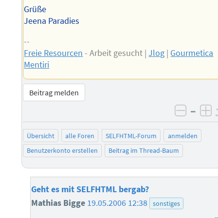
Grüße
Jeena Paradies
--
Freie Resourcen
- Arbeit gesucht |
Jlog
|
Gourmetica
Mentiri
Beitrag melden
–
negati
po
Übersicht
alle Foren
SELFHTML-Forum
anmelden
Benutzerkonto erstellen
Beitrag im Thread-Baum
Geht es mit SELFHTML bergab?
Mathias Bigge
19.05.2006 12:38
sonstiges