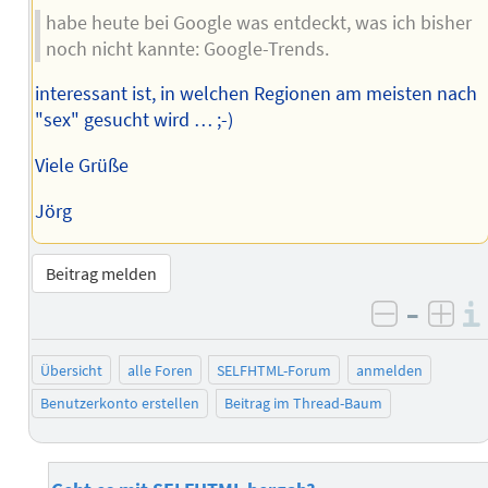
habe heute bei Google was entdeckt, was ich bisher
noch nicht kannte: Google-Trends.
interessant ist, in welchen Regionen am meisten nach
"sex" gesucht wird … ;-)
Viele Grüße
Jörg
Beitrag melden
–
negativ 
posi
Übersicht
alle Foren
SELFHTML-Forum
anmelden
Benutzerkonto erstellen
Beitrag im Thread-Baum