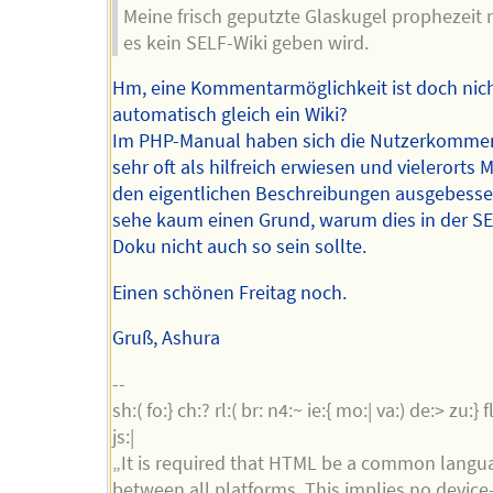
Meine frisch geputzte Glaskugel prophezeit m
es kein SELF-Wiki geben wird.
Hm, eine Kommentarmöglichkeit ist doch nic
automatisch gleich ein Wiki?
Im PHP-Manual haben sich die Nutzerkomme
sehr oft als hilfreich erwiesen und vielerorts 
den eigentlichen Beschreibungen ausgebesser
sehe kaum einen Grund, warum dies in der 
Doku nicht auch so sein sollte.
Einen schönen Freitag noch.
Gruß, Ashura
--
sh:( fo:} ch:? rl:( br: n4:~ ie:{ mo:| va:) de:> zu:} fl:
js:|
„It is required that HTML be a common langu
between all platforms. This implies no device-