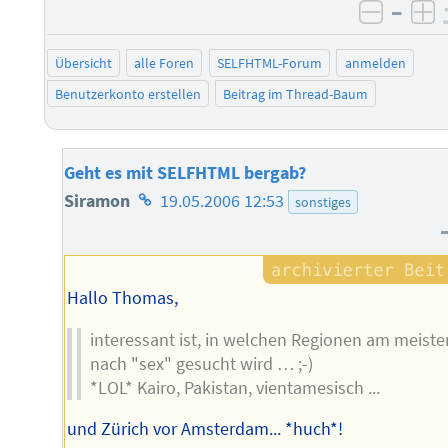
–
negati
po
Übersicht
alle Foren
SELFHTML-Forum
anmelden
Benutzerkonto erstellen
Beitrag im Thread-Baum
Geht es mit SELFHTML bergab?
Homepage
Siramon
19.05.2006 12:53
sonstiges
des
Autors
Hallo Thomas,
interessant ist, in welchen Regionen am meiste
nach "sex" gesucht wird … ;-)
*LOL* Kairo, Pakistan, vientamesisch ...
und Zürich vor Amsterdam... *huch*!