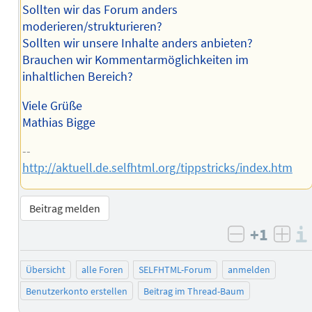
Sollten wir das Forum anders
moderieren/strukturieren?
Sollten wir unsere Inhalte anders anbieten?
Brauchen wir Kommentarmöglichkeiten im
inhaltlichen Bereich?
Viele Grüße
Mathias Bigge
--
http://aktuell.de.selfhtml.org/tippstricks/index.htm
Beitrag melden
+1
negativ b
posi
Übersicht
alle Foren
SELFHTML-Forum
anmelden
Benutzerkonto erstellen
Beitrag im Thread-Baum