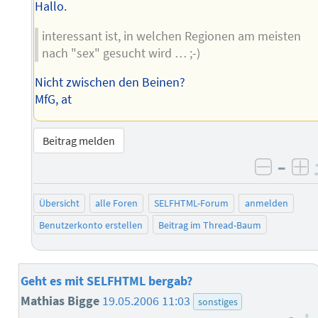
Hallo.
interessant ist, in welchen Regionen am meisten
nach "sex" gesucht wird … ;-)
Nicht zwischen den Beinen?
MfG, at
Beitrag melden
–
negati
po
Übersicht
alle Foren
SELFHTML-Forum
anmelden
Benutzerkonto erstellen
Beitrag im Thread-Baum
Geht es mit SELFHTML bergab?
Mathias Bigge
19.05.2006 11:03
sonstiges