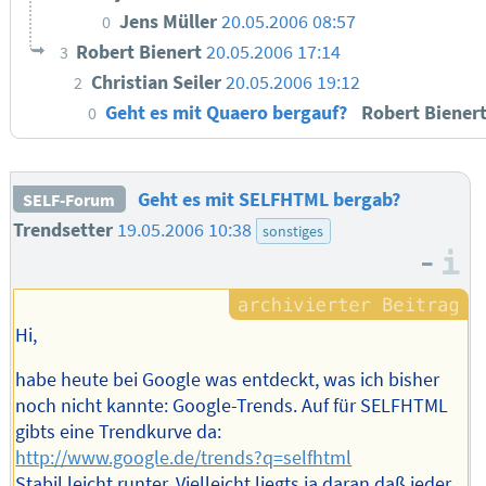
Jens Müller
20.05.2006 08:57
0
Robert Bienert
20.05.2006 17:14
3
Christian Seiler
20.05.2006 19:12
2
Geht es mit Quaero bergauf?
Robert Biener
0
Geht es mit SELFHTML bergab?
SELF-Forum
Trendsetter
19.05.2006 10:38
sonstiges
–
I
Hi,
habe heute bei Google was entdeckt, was ich bisher
noch nicht kannte: Google-Trends. Auf für SELFHTML
gibts eine Trendkurve da:
http://www.google.de/trends?q=selfhtml
Stabil leicht runter. Vielleicht liegts ja daran daß jeder