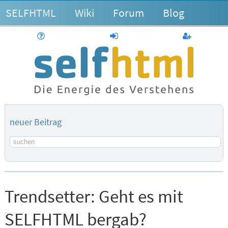
SELFHTML
Wiki
Forum
Blog
Hilfe
anmelden
Benutzerk
neuer Beitrag
Suchbegriff
Trendsetter:
Geht es mit
SELFHTML bergab?