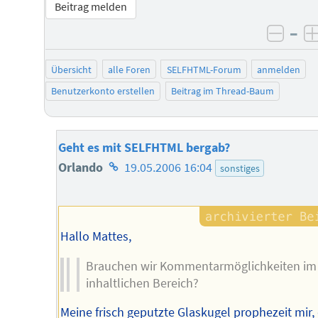
Beitrag melden
–
negat
Übersicht
alle Foren
SELFHTML-Forum
anmelden
Benutzerkonto erstellen
Beitrag im Thread-Baum
Geht es mit SELFHTML bergab?
Homepage
Orlando
19.05.2006 16:04
sonstiges
des
Autors
Hallo Mattes,
Brauchen wir Kommentarmöglichkeiten im
inhaltlichen Bereich?
Meine frisch geputzte Glaskugel prophezeit mir,