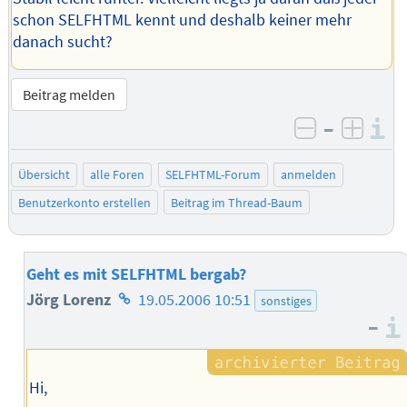
schon SELFHTML kennt und deshalb keiner mehr
danach sucht?
Beitrag melden
–
I
negativ be
posit
Übersicht
alle Foren
SELFHTML-Forum
anmelden
Benutzerkonto erstellen
Beitrag im Thread-Baum
Geht es mit SELFHTML bergab?
Homepage
Jörg Lorenz
19.05.2006 10:51
sonstiges
–
des
Autors
Hi,