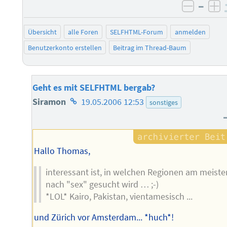
–
negati
po
Übersicht
alle Foren
SELFHTML-Forum
anmelden
Benutzerkonto erstellen
Beitrag im Thread-Baum
Geht es mit SELFHTML bergab?
Homepage
Siramon
19.05.2006 12:53
sonstiges
des
Autors
Hallo Thomas,
interessant ist, in welchen Regionen am meiste
nach "sex" gesucht wird … ;-)
*LOL* Kairo, Pakistan, vientamesisch ...
und Zürich vor Amsterdam... *huch*!