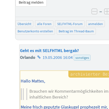
Beitrag melden
–
negat
Übersicht
alle Foren
SELFHTML-Forum
anmelden
Benutzerkonto erstellen
Beitrag im Thread-Baum
Geht es mit SELFHTML bergab?
Homepage
Orlando
19.05.2006 16:04
sonstiges
des
Autors
Hallo Mattes,
Brauchen wir Kommentarmöglichkeiten im
inhaltlichen Bereich?
Meine frisch geputzte Glaskugel prophezeit mir,