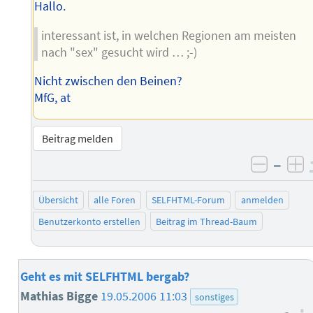
Hallo.
interessant ist, in welchen Regionen am meisten
nach "sex" gesucht wird … ;-)
Nicht zwischen den Beinen?
MfG, at
Beitrag melden
–
negati
po
Übersicht
alle Foren
SELFHTML-Forum
anmelden
Benutzerkonto erstellen
Beitrag im Thread-Baum
Geht es mit SELFHTML bergab?
Mathias Bigge
19.05.2006 11:03
sonstiges