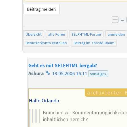
Beitrag melden
–
neg
Übersicht
alle Foren
SELFHTML-Forum
anmelden
Benutzerkonto erstellen
Beitrag im Thread-Baum
Geht es mit SELFHTML bergab?
Homepage
Ashura
19.05.2006 16:11
sonstiges
des
Autors
Hallo Orlando.
Brauchen wir Kommentarmöglichkeite
inhaltlichen Bereich?