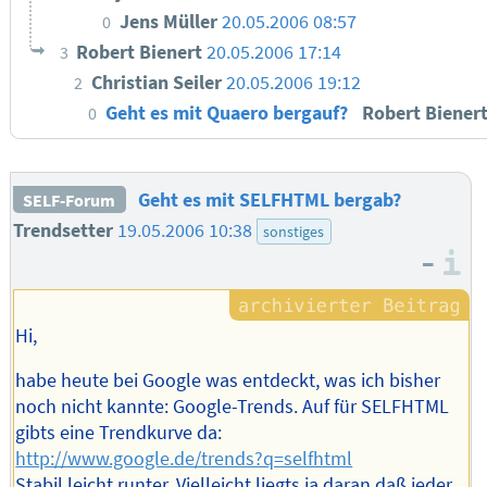
Jens Müller
20.05.2006 08:57
0
Robert Bienert
20.05.2006 17:14
3
Christian Seiler
20.05.2006 19:12
2
Geht es mit Quaero bergauf?
Robert Biener
0
Geht es mit SELFHTML bergab?
SELF-Forum
Trendsetter
19.05.2006 10:38
sonstiges
–
I
Hi,
habe heute bei Google was entdeckt, was ich bisher
noch nicht kannte: Google-Trends. Auf für SELFHTML
gibts eine Trendkurve da:
http://www.google.de/trends?q=selfhtml
Stabil leicht runter. Vielleicht liegts ja daran daß jeder