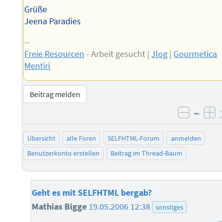
Grüße
Jeena Paradies
--
Freie Resourcen
- Arbeit gesucht |
Jlog
|
Gourmetica
Mentiri
Beitrag melden
–
negati
po
Übersicht
alle Foren
SELFHTML-Forum
anmelden
Benutzerkonto erstellen
Beitrag im Thread-Baum
Geht es mit SELFHTML bergab?
Mathias Bigge
19.05.2006 12:38
sonstiges