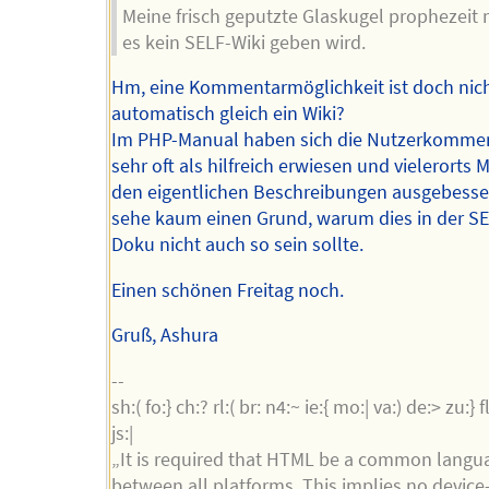
Meine frisch geputzte Glaskugel prophezeit m
es kein SELF-Wiki geben wird.
Hm, eine Kommentarmöglichkeit ist doch nic
automatisch gleich ein Wiki?
Im PHP-Manual haben sich die Nutzerkomme
sehr oft als hilfreich erwiesen und vielerorts 
den eigentlichen Beschreibungen ausgebesser
sehe kaum einen Grund, warum dies in der 
Doku nicht auch so sein sollte.
Einen schönen Freitag noch.
Gruß, Ashura
--
sh:( fo:} ch:? rl:( br: n4:~ ie:{ mo:| va:) de:> zu:} fl:
js:|
„It is required that HTML be a common langu
between all platforms. This implies no device-