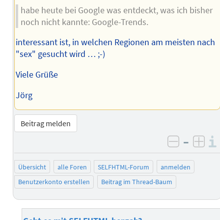
habe heute bei Google was entdeckt, was ich bisher
noch nicht kannte: Google-Trends.
interessant ist, in welchen Regionen am meisten nach
"sex" gesucht wird … ;-)
Viele Grüße
Jörg
Beitrag melden
–
negativ 
posi
Übersicht
alle Foren
SELFHTML-Forum
anmelden
Benutzerkonto erstellen
Beitrag im Thread-Baum