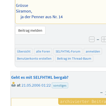
Grüsse
Siramon,
ja der Penner aus Nr. 14
Beitrag melden
–
negat
Übersicht
alle Foren
SELFHTML-Forum
anmelden
Benutzerkonto erstellen
Beitrag im Thread-Baum
Geht es mit SELFHTML bergab?
at
21.05.2006 01:22
sonstiges
–