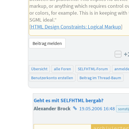
markup, or anything which requires control ov
or colors, for example. This is in keeping with
SGML ideal.“
[
HTML Design Constraints: Logical Markup
]
Beitrag melden
+
neg
Übersicht
alle Foren
SELFHTML-Forum
anmeld
Benutzerkonto erstellen
Beitrag im Thread-Baum
Geht es mit SELFHTML bergab?
Homepage
Alexander Brock
19.05.2006 16:48
sonsti
des
Autors