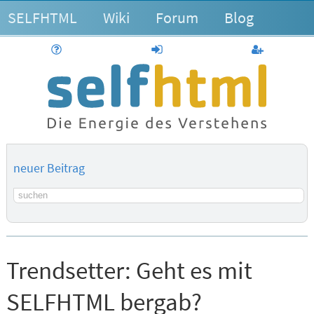
SELFHTML
Wiki
Forum
Blog
Hilfe
anmelden
Benutzerk
neuer Beitrag
Suchbegriff
Trendsetter:
Geht es mit
SELFHTML bergab?