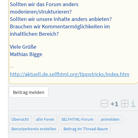
Sollten wir das Forum anders
moderieren/strukturieren?
Sollten wir unsere Inhalte anders anbieten?
Brauchen wir Kommentarmöglichkeiten im
inhaltlichen Bereich?
Viele Grüße
Mathias Bigge
--
http://aktuell.de.selfhtml.org/tippstricks/index.htm
Beitrag melden
+1
negativ b
posi
Übersicht
alle Foren
SELFHTML-Forum
anmelden
Benutzerkonto erstellen
Beitrag im Thread-Baum