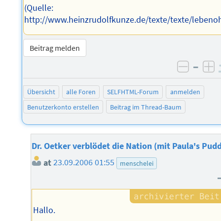
(Quelle:
http://www.heinzrudolfkunze.de/texte/texte/leben
Beitrag melden
–
negati
po
Übersicht
alle Foren
SELFHTML-Forum
anmelden
Benutzerkonto erstellen
Beitrag im Thread-Baum
Dr. Oetker verblödet die Nation (mit Paula's Pud
at
23.09.2006 01:55
menschelei
Hallo.