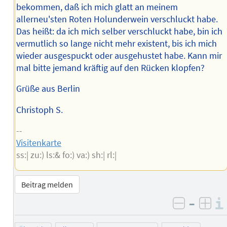
bekommen, daß ich mich glatt an meinem
allerneu'sten Roten Holunderwein verschluckt habe.
Das heißt: da ich mich selber verschluckt habe, bin ich
vermutlich so lange nicht mehr existent, bis ich mich
wieder ausgespuckt oder ausgehustet habe. Kann mir
mal bitte jemand kräftig auf den Rücken klopfen?
Grüße aus Berlin
Christoph S.
--
Visitenkarte
ss:| zu:) ls:& fo:) va:) sh:| rl:|
Beitrag melden
–
negativ 
posi