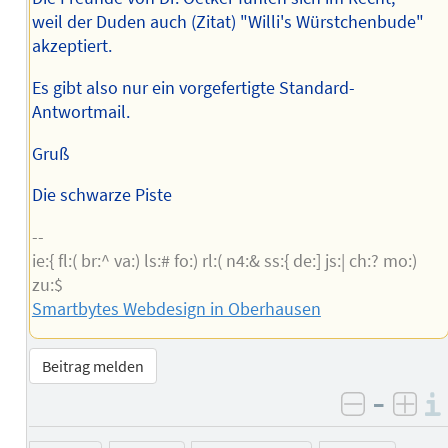
weil der Duden auch (Zitat) "Willi's Würstchenbude"
akzeptiert.
Es gibt also nur ein vorgefertigte Standard-
Antwortmail.
Gruß
Die schwarze Piste
--
ie:{ fl:( br:^ va:) ls:# fo:) rl:( n4:& ss:{ de:] js:| ch:? mo:)
zu:$
Smartbytes Webdesign in Oberhausen
Beitrag melden
–
negativ 
posi