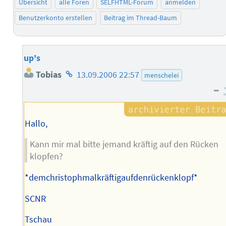
Übersicht
alle Foren
SELFHTML-Forum
anmelden
Benutzerkonto erstellen
Beitrag im Thread-Baum
up's
Homepage
Tobias
13.09.2006 22:57
menschelei
des
–
Autors
Hallo,
Kann mir mal bitte jemand kräftig auf den Rücken
klopfen?
*demchristophmalkräftigaufdenrückenklopf*
SCNR
Tschau