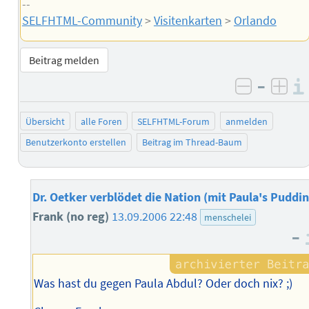
--
SELFHTML-Community
>
Visitenkarten
>
Orlando
Beitrag melden
–
negativ 
posi
Übersicht
alle Foren
SELFHTML-Forum
anmelden
Benutzerkonto erstellen
Beitrag im Thread-Baum
Dr. Oetker verblödet die Nation (mit Paula's Puddin
Frank (no reg)
13.09.2006 22:48
menschelei
–
Was hast du gegen Paula Abdul? Oder doch nix? ;)