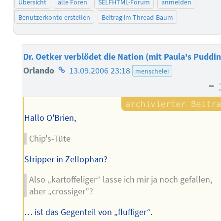
Übersicht
alle Foren
SELFHTML-Forum
anmelden
Benutzerkonto erstellen
Beitrag im Thread-Baum
Dr. Oetker verblödet die Nation (mit Paula's Puddin
Homepage
Orlando
13.09.2006 23:18
menschelei
–
des
Autors
Hallo O'Brien,
Chip's-Tüte
Stripper in Zellophan?
Also „kartoffeliger” lasse ich mir ja noch gefallen,
aber „crossiger”?
… ist das Gegenteil von „fluffiger“.