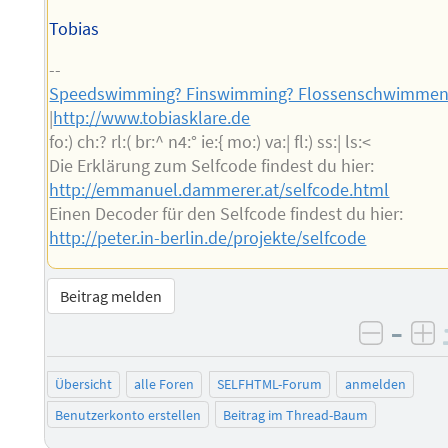
Tobias
--
Speedswimming? Finswimming? Flossenschwimme
|
http://www.tobiasklare.de
fo:) ch:? rl:( br:^ n4:° ie:{ mo:) va:| fl:) ss:| ls:<
Die Erklärung zum Selfcode findest du hier:
http://emmanuel.dammerer.at/selfcode.html
Einen Decoder für den Selfcode findest du hier:
http://peter.in-berlin.de/projekte/selfcode
Beitrag melden
–
negati
po
Übersicht
alle Foren
SELFHTML-Forum
anmelden
Benutzerkonto erstellen
Beitrag im Thread-Baum