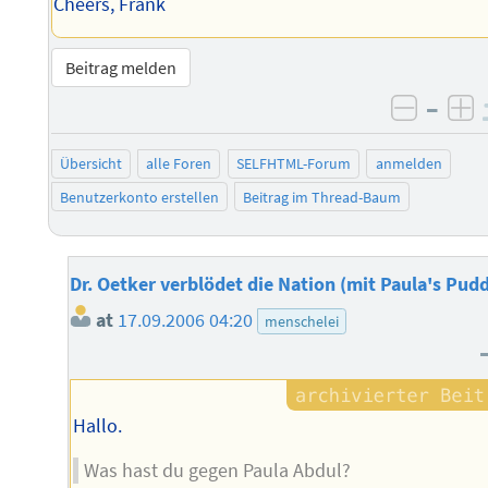
Cheers, Frank
Beitrag melden
–
negati
po
Übersicht
alle Foren
SELFHTML-Forum
anmelden
Benutzerkonto erstellen
Beitrag im Thread-Baum
Dr. Oetker verblödet die Nation (mit Paula's Pud
at
17.09.2006 04:20
menschelei
Hallo.
Was hast du gegen Paula Abdul?