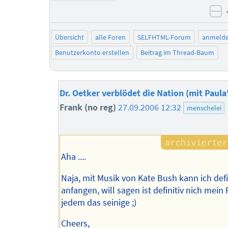
ne
Übersicht
alle Foren
SELFHTML-Forum
anmeld
Benutzerkonto erstellen
Beitrag im Thread-Baum
Dr. Oetker verblödet die Nation (mit Paula
Frank (no reg)
27.09.2006 12:32
menschelei
Aha ....
Naja, mit Musik von Kate Bush kann ich defin
anfangen, will sagen ist definitiv nich mein 
jedem das seinige ;)
Cheers,