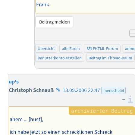
Frank
Beitrag melden
Übersicht
alle Foren
SELFHTML-Forum
anme
Benutzerkonto erstellen
Beitrag im Thread-Baum
up's
Homepage
Christoph Schnauß
13.09.2006 22:47
menschelei
–
des
Autors
ahem ... [hust],
ich habe jetzt so einen schrecklichen Schreck