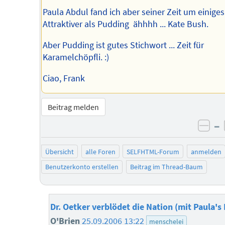
Paula Abdul fand ich aber seiner Zeit um einiges
Attraktiver als Pudding ähhhh ... Kate Bush.
Aber Pudding ist gutes Stichwort ... Zeit für
Karamelchöpfli. :)
Ciao, Frank
Beitrag melden
–
neg
Übersicht
alle Foren
SELFHTML-Forum
anmelden
Benutzerkonto erstellen
Beitrag im Thread-Baum
Dr. Oetker verblödet die Nation (mit Paula's
O'Brien
25.09.2006 13:22
menschelei