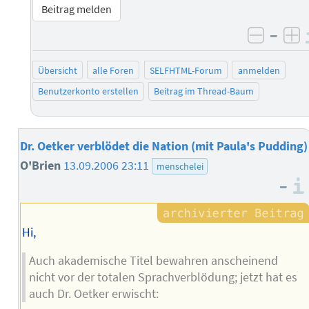
Beitrag melden
–
negati
po
Übersicht
alle Foren
SELFHTML-Forum
anmelden
Benutzerkonto erstellen
Beitrag im Thread-Baum
Dr. Oetker verblödet die Nation (mit Paula's Pudding)
O'Brien
13.09.2006 23:11
menschelei
–
Hi,
Auch akademische Titel bewahren anscheinend
nicht vor der totalen Sprachverblödung; jetzt hat es
auch Dr. Oetker erwischt: