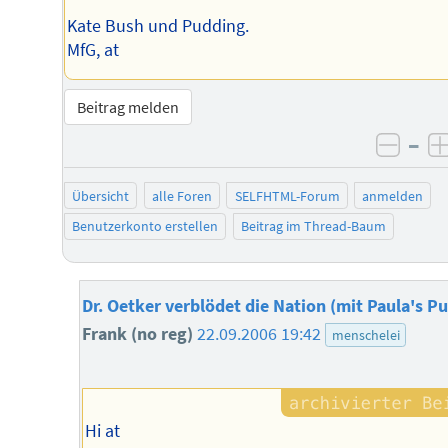
Kate Bush und Pudding.
MfG, at
Beitrag melden
–
negat
Übersicht
alle Foren
SELFHTML-Forum
anmelden
Benutzerkonto erstellen
Beitrag im Thread-Baum
Dr. Oetker verblödet die Nation (mit Paula's P
Frank (no reg)
22.09.2006 19:42
menschelei
Hi at