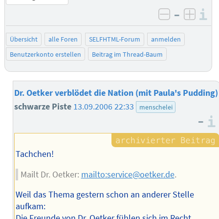
–
I
negativ be
posit
Übersicht
alle Foren
SELFHTML-Forum
anmelden
Benutzerkonto erstellen
Beitrag im Thread-Baum
Dr. Oetker verblödet die Nation (mit Paula's Pudding)
schwarze Piste
13.09.2006 22:33
menschelei
–
Tachchen!
Mailt Dr. Oetker:
mailto:service@oetker.de
.
Weil das Thema gestern schon an anderer Stelle
aufkam:
Die Freunde von Dr. Oetker fühlen sich im Recht,