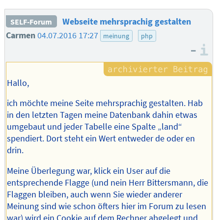
Webseite mehrsprachig gestalten
SELF-Forum
Carmen
04.07.2016 17:27
meinung
php
–
I
Hallo,
ich möchte meine Seite mehrsprachig gestalten. Hab
in den letzten Tagen meine Datenbank dahin etwas
umgebaut und jeder Tabelle eine Spalte „land“
spendiert. Dort steht ein Wert entweder de oder en
drin.
Meine Überlegung war, klick ein User auf die
entsprechende Flagge (und nein Herr Bittersmann, die
Flaggen bleiben, auch wenn Sie wieder anderer
Meinung sind wie schon öfters hier im Forum zu lesen
war) wird ein Cookie auf dem Rechner abgelegt und