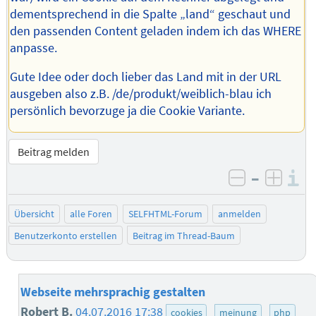
dementsprechend in die Spalte „land“ geschaut und
den passenden Content geladen indem ich das WHERE
anpasse.
Gute Idee oder doch lieber das Land mit in der URL
ausgeben also z.B. /de/produkt/weiblich-blau ich
persönlich bevorzuge ja die Cookie Variante.
Beitrag melden
–
I
negativ be
posit
Übersicht
alle Foren
SELFHTML-Forum
anmelden
Benutzerkonto erstellen
Beitrag im Thread-Baum
Webseite mehrsprachig gestalten
Robert B.
04.07.2016 17:38
cookies
meinung
php