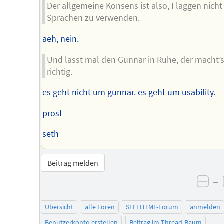
Der allgemeine Konsens ist also, Flaggen nicht 
Sprachen zu verwenden.
aeh, nein.
Und lasst mal den Gunnar in Ruhe, der macht’
richtig.
es geht nicht um gunnar. es geht um usability.
prost
seth
Beitrag melden
–
neg
Übersicht
alle Foren
SELFHTML-Forum
anmelden
Benutzerkonto erstellen
Beitrag im Thread-Baum