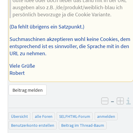
Gute Idee oder doch lieber das Land mit in der URL
ausgeben also z.B. /de/produkt/weiblich-blau ich
persönlich bevorzuge ja die Cookie Variante.
(Da fehlt übrigens ein Satzpunkt.)
Suchmaschinen akzeptieren wohl keine Cookies, dem
entsprechend ist es sinnvoller, die Sprache mit in den
URL zu nehmen.
Viele Grüße
Robert
Beitrag melden
–
negativ 
posi
Übersicht
alle Foren
SELFHTML-Forum
anmelden
Benutzerkonto erstellen
Beitrag im Thread-Baum