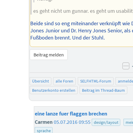
es geht nicht um gunnar. es geht um usabilit
Beide sind so eng miteinander verknüpft wie 
Jones Junior und Dr. Henry Jones Senior, als 
Fußboden brennt. Und der Stuhl.
Beitrag melden
ne
Übersicht
alle Foren
SELFHTML-Forum
anmeld
Benutzerkonto erstellen
Beitrag im Thread-Baum
eine lanze fuer flaggen brechen
Carmen
05.07.2016 09:55
design/layout
mei
sprache