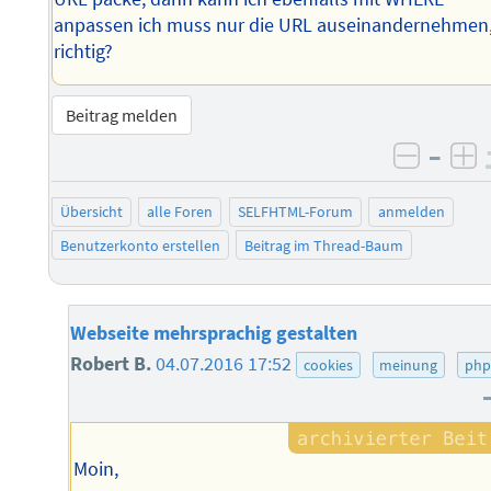
anpassen ich muss nur die URL auseinandernehmen
richtig?
Beitrag melden
–
negati
po
Übersicht
alle Foren
SELFHTML-Forum
anmelden
Benutzerkonto erstellen
Beitrag im Thread-Baum
Webseite mehrsprachig gestalten
Robert B.
04.07.2016 17:52
cookies
meinung
php
Moin,