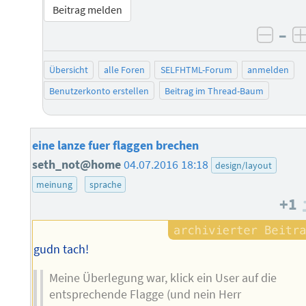
Beitrag melden
–
negat
Übersicht
alle Foren
SELFHTML-Forum
anmelden
Benutzerkonto erstellen
Beitrag im Thread-Baum
eine lanze fuer flaggen brechen
seth_not@home
04.07.2016 18:18
design/layout
meinung
sprache
+1
gudn tach!
Meine Überlegung war, klick ein User auf die
entsprechende Flagge (und nein Herr