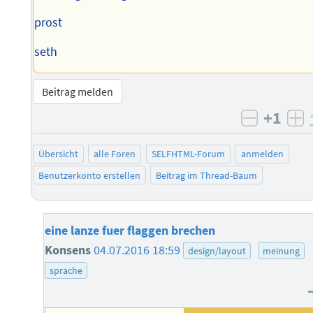
prost
seth
Beitrag melden
+1
negativ 
po
Übersicht
alle Foren
SELFHTML-Forum
anmelden
Benutzerkonto erstellen
Beitrag im Thread-Baum
eine lanze fuer flaggen brechen
Konsens
04.07.2016 18:59
design/layout
meinung
sprache