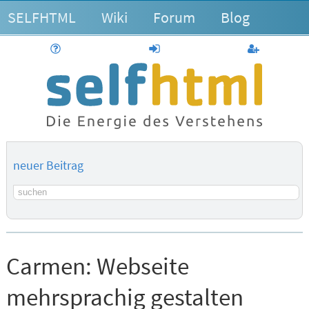
SELFHTML
Wiki
Forum
Blog
Hilfe
anmelden
Benutzerk
neuer Beitrag
Suchbegriff
Carmen:
Webseite
mehrsprachig gestalten