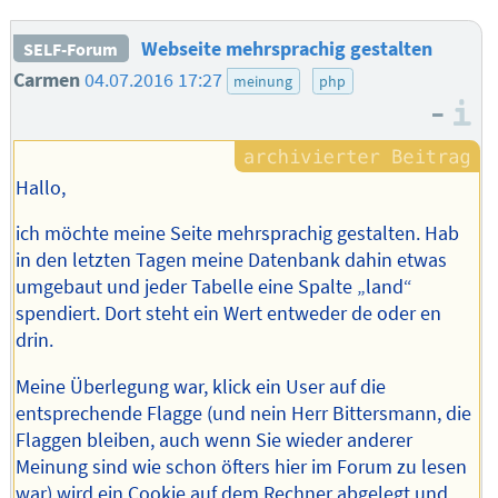
Webseite mehrsprachig gestalten
SELF-Forum
Carmen
04.07.2016 17:27
meinung
php
–
I
Hallo,
ich möchte meine Seite mehrsprachig gestalten. Hab
in den letzten Tagen meine Datenbank dahin etwas
umgebaut und jeder Tabelle eine Spalte „land“
spendiert. Dort steht ein Wert entweder de oder en
drin.
Meine Überlegung war, klick ein User auf die
entsprechende Flagge (und nein Herr Bittersmann, die
Flaggen bleiben, auch wenn Sie wieder anderer
Meinung sind wie schon öfters hier im Forum zu lesen
war) wird ein Cookie auf dem Rechner abgelegt und