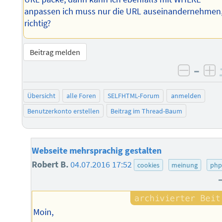
anpassen ich muss nur die URL auseinandernehmen
richtig?
Beitrag melden
–
negati
po
Übersicht
alle Foren
SELFHTML-Forum
anmelden
Benutzerkonto erstellen
Beitrag im Thread-Baum
Webseite mehrsprachig gestalten
Robert B.
04.07.2016 17:52
cookies
meinung
php
Moin,