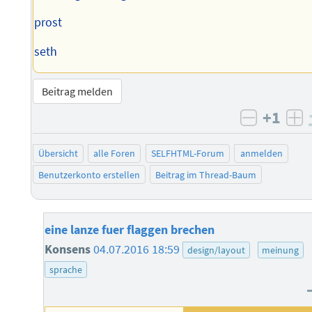
prost
seth
Beitrag melden
+1
negativ 
po
Übersicht
alle Foren
SELFHTML-Forum
anmelden
Benutzerkonto erstellen
Beitrag im Thread-Baum
eine lanze fuer flaggen brechen
Konsens
04.07.2016 18:59
design/layout
meinung
sprache