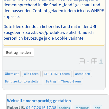
dementsprechend in die Spalte „land“ geschaut und
den passenden Content geladen indem ich das WHERE
anpasse.
Gute Idee oder doch lieber das Land mit in der URL
ausgeben also z.B. /de/produkt/weiblich-blau ich
persönlich bevorzuge ja die Cookie Variante.
Beitrag melden
–
I
negativ be
posit
Übersicht
alle Foren
SELFHTML-Forum
anmelden
Benutzerkonto erstellen
Beitrag im Thread-Baum
Webseite mehrsprachig gestalten
Robert B.
04.07.2016 17:38
cookies
meinung
php