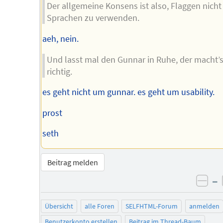
Der allgemeine Konsens ist also, Flaggen nicht 
Sprachen zu verwenden.
aeh, nein.
Und lasst mal den Gunnar in Ruhe, der macht’
richtig.
es geht nicht um gunnar. es geht um usability.
prost
seth
Beitrag melden
–
neg
Übersicht
alle Foren
SELFHTML-Forum
anmelden
Benutzerkonto erstellen
Beitrag im Thread-Baum