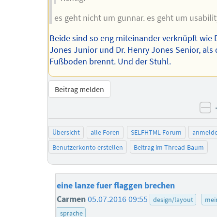
es geht nicht um gunnar. es geht um usabilit
Beide sind so eng miteinander verknüpft wie 
Jones Junior und Dr. Henry Jones Senior, als 
Fußboden brennt. Und der Stuhl.
Beitrag melden
ne
Übersicht
alle Foren
SELFHTML-Forum
anmeld
Benutzerkonto erstellen
Beitrag im Thread-Baum
eine lanze fuer flaggen brechen
Carmen
05.07.2016 09:55
design/layout
mei
sprache