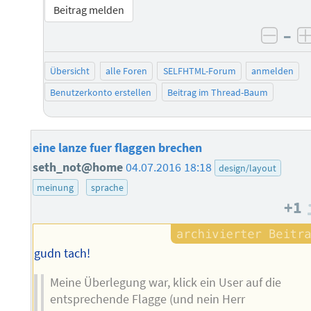
Beitrag melden
–
negat
Übersicht
alle Foren
SELFHTML-Forum
anmelden
Benutzerkonto erstellen
Beitrag im Thread-Baum
eine lanze fuer flaggen brechen
seth_not@home
04.07.2016 18:18
design/layout
meinung
sprache
+1
gudn tach!
Meine Überlegung war, klick ein User auf die
entsprechende Flagge (und nein Herr