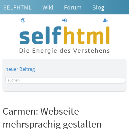
SELFHTML
Wiki
Forum
Blog
Hilfe
anmelden
Benutzerk
neuer Beitrag
Suchbegriff
Carmen:
Webseite
mehrsprachig gestalten