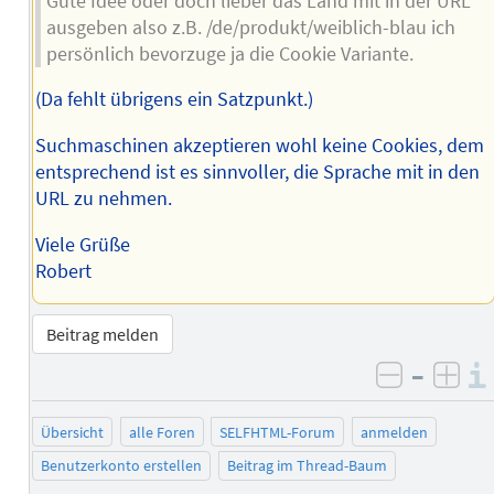
Gute Idee oder doch lieber das Land mit in der URL
ausgeben also z.B. /de/produkt/weiblich-blau ich
persönlich bevorzuge ja die Cookie Variante.
(Da fehlt übrigens ein Satzpunkt.)
Suchmaschinen akzeptieren wohl keine Cookies, dem
entsprechend ist es sinnvoller, die Sprache mit in den
URL zu nehmen.
Viele Grüße
Robert
Beitrag melden
–
negativ 
posi
Übersicht
alle Foren
SELFHTML-Forum
anmelden
Benutzerkonto erstellen
Beitrag im Thread-Baum