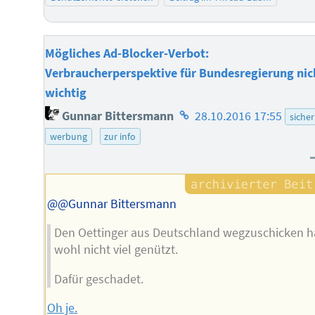
Mögliches Ad-Blocker-Verbot:
Verbraucherperspektive für Bundesregierung nic
wichtig
Homepage
Gunnar Bittersmann
28.10.2016 17:55
sicher
des
werbung
zur info
Autors
@@Gunnar Bittersmann
Den Oettinger aus Deutschland wegzuschicken h
wohl nicht viel genützt.
Dafür geschadet.
Oh je.