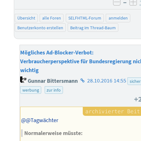
–
negati
po
Übersicht
alle Foren
SELFHTML-Forum
anmelden
Benutzerkonto erstellen
Beitrag im Thread-Baum
Mögliches Ad-Blocker-Verbot:
Verbraucherperspektive für Bundesregierung nic
wichtig
Homepage
Gunnar Bittersmann
28.10.2016 14:55
sicher
des
werbung
zur info
Autors
+
@@Tagwächter
Normalerweise müsste: