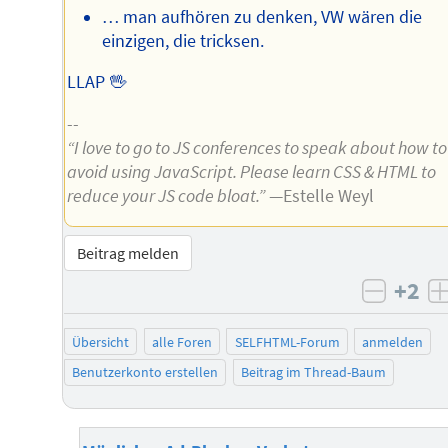
… man aufhören zu denken, VW wären die
einzigen, die tricksen.
LLAP 🖖
--
“I love to go to JS conferences to speak about how to
avoid using JavaScript. Please learn CSS & HTML to
reduce your JS code bloat.”
—Estelle Weyl
Beitrag melden
+2
negati
Übersicht
alle Foren
SELFHTML-Forum
anmelden
Benutzerkonto erstellen
Beitrag im Thread-Baum