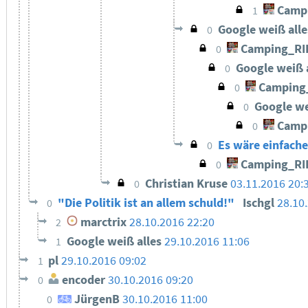
Camp
1
Google weiß all
0
Camping_RI
0
Google weiß 
0
Camping
0
Google we
0
Camp
0
Es wäre einfache
0
Camping_RI
0
Christian Kruse
03.11.2016 20:
0
"Die Politik ist an allem schuld!"
Ischgl
28.10
0
marctrix
28.10.2016 22:20
2
Google weiß alles
29.10.2016 11:06
1
pl
29.10.2016 09:02
1
encoder
30.10.2016 09:20
0
JürgenB
30.10.2016 11:00
0