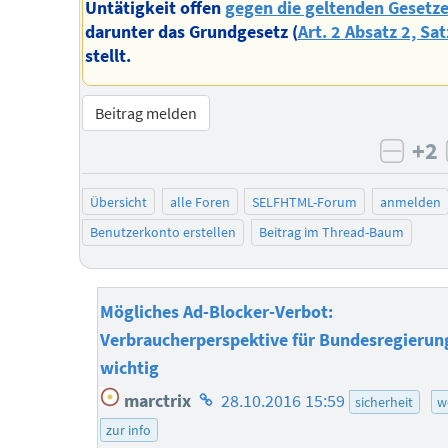
Untätigkeit offen
gegen die geltenden Gesetz
darunter das Grundgesetz (
Art. 2 Absatz 2, Sat
stellt.
Beitrag melden
+2
negat
Übersicht
alle Foren
SELFHTML-Forum
anmelden
Benutzerkonto erstellen
Beitrag im Thread-Baum
Mögliches Ad-Blocker-Verbot:
Verbraucherperspektive für Bundesregierung
wichtig
Homepage
marctrix
28.10.2016 15:59
sicherheit
w
des
zur info