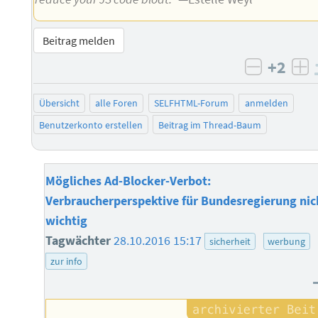
Beitrag melden
+2
negativ 
po
Übersicht
alle Foren
SELFHTML-Forum
anmelden
Benutzerkonto erstellen
Beitrag im Thread-Baum
Mögliches Ad-Blocker-Verbot:
Verbraucherperspektive für Bundesregierung nic
wichtig
Tagwächter
28.10.2016 15:17
sicherheit
werbung
zur info