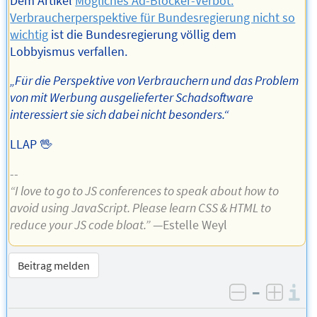
Dem Artikel
Mögliches Ad-Blocker-Verbot:
Verbraucherperspektive für Bundesregierung nicht so
wichtig
ist die Bundesregierung völlig dem
Lobbyismus verfallen.
„Für die Perspektive von Verbrauchern und das Problem
von mit Werbung ausgelieferter Schadsoftware
interessiert sie sich dabei nicht besonders.“
LLAP 🖖
--
“I love to go to JS conferences to speak about how to
avoid using JavaScript. Please learn CSS & HTML to
reduce your JS code bloat.”
—Estelle Weyl
Beitrag melden
–
I
negativ be
posit