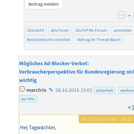
Beitrag melden
–
neg
Übersicht
alle Foren
SELFHTML-Forum
anmelden
Benutzerkonto erstellen
Beitrag im Thread-Baum
Mögliches Ad-Blocker-Verbot:
Verbraucherperspektive für Bundesregierung nic
wichtig
Homepage
marctrix
28.10.2016 15:01
sicherheit
werbun
des
zur info
Autors
+
Hej Tagwächter,