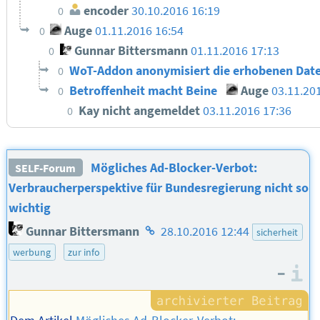
encoder
30.10.2016 16:19
0
Auge
01.11.2016 16:54
0
Gunnar Bittersmann
01.11.2016 17:13
0
WoT-Addon anonymisiert die erhobenen Dat
0
Betroffenheit macht Beine
Auge
03.11.20
0
Kay nicht angemeldet
03.11.2016 17:36
0
Mögliches Ad-Blocker-Verbot:
SELF-Forum
Verbraucherperspektive für Bundesregierung nicht so
wichtig
Homepage
Gunnar Bittersmann
28.10.2016 12:44
sicherheit
des
werbung
zur info
Autors
–
I