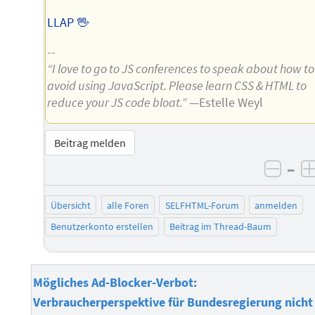
LLAP 🖖
--
“I love to go to JS conferences to speak about how to
avoid using JavaScript. Please learn CSS & HTML to
reduce your JS code bloat.”
—Estelle Weyl
Beitrag melden
–
negat
Übersicht
alle Foren
SELFHTML-Forum
anmelden
Benutzerkonto erstellen
Beitrag im Thread-Baum
Mögliches Ad-Blocker-Verbot:
Verbraucherperspektive für Bundesregierung nicht