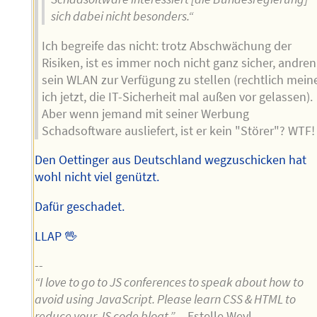
sich dabei nicht besonders.“
Ich begreife das nicht: trotz Abschwächung der
Risiken, ist es immer noch nicht ganz sicher, andren
sein WLAN zur Verfügung zu stellen (rechtlich mein
ich jetzt, die IT-Sicherheit mal außen vor gelassen).
Aber wenn jemand mit seiner Werbung
Schadsoftware ausliefert, ist er kein "Störer"? WTF!
Den Oettinger aus Deutschland wegzuschicken hat
wohl nicht viel genützt.
Dafür geschadet.
LLAP 🖖
--
“I love to go to JS conferences to speak about how to
avoid using JavaScript. Please learn CSS & HTML to
reduce your JS code bloat.”
—Estelle Weyl