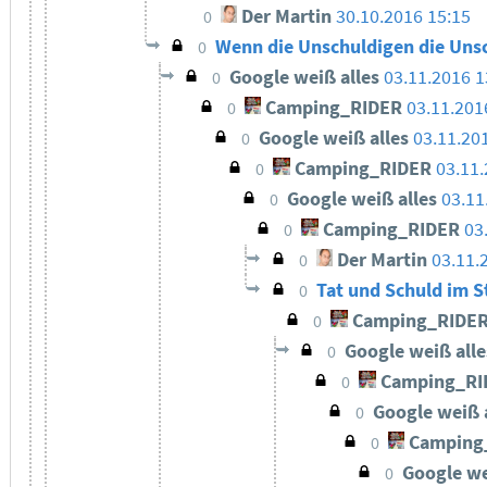
Der Martin
30.10.2016 15:15
0
Wenn die Unschuldigen die Uns
0
Google weiß alles
03.11.2016 1
0
Camping_RIDER
03.11.201
0
Google weiß alles
03.11.20
0
Camping_RIDER
03.11.
0
Google weiß alles
03.11
0
Camping_RIDER
03
0
Der Martin
03.11.
0
Tat und Schuld im S
0
Camping_RIDE
0
Google weiß all
0
Camping_RI
0
Google weiß 
0
Camping
0
Google we
0