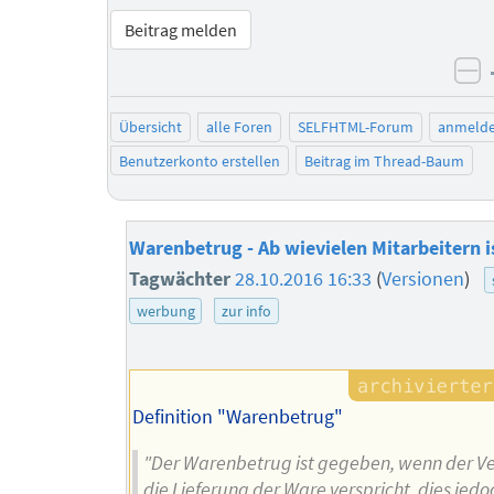
Beitrag melden
ne
Übersicht
alle Foren
SELFHTML-Forum
anmeld
Benutzerkonto erstellen
Beitrag im Thread-Baum
Warenbetrug - Ab wievielen Mitarbeitern is
Tagwächter
28.10.2016 16:33
(
Versionen
)
werbung
zur info
Definition "Warenbetrug"
"Der Warenbetrug ist gegeben, wenn der V
die Lieferung der Ware verspricht, dies jed