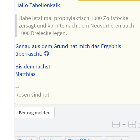
Hallo Tabellenkalk,
Habe jetzt mal prophylaktisch 1000 Zollstöcke
zersägt und konnte nach dem Neusortieren auch
1000 Dreiecke legen.
Genau aus dem Grund hat mich das Ergebnis
überrascht. 😉
Bis demnächst
Matthias
--
Rosen sind rot.
Beitrag melden
–
negati
po