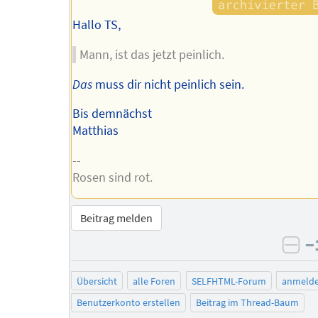
Hallo TS,
Mann, ist das jetzt peinlich.
Das
muss dir nicht peinlich sein.
Bis demnächst
Matthias
--
Rosen sind rot.
Beitrag melden
−
neg
Übersicht
alle Foren
SELFHTML-Forum
anmeld
Benutzerkonto erstellen
Beitrag im Thread-Baum