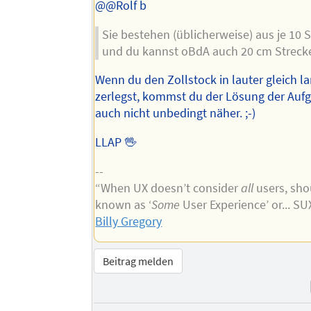
@@Rolf b
Sie bestehen (üblicherweise) aus je 10
und du kannst oBdA auch 20 cm Strecke
Wenn du den Zollstock in lauter gleich la
zerlegst, kommst du der Lösung der Auf
auch nicht unbedingt näher. ;-)
LLAP 🖖
--
“When UX doesn’t consider
all
users, shou
known as ‘
Some
User Experience’ or... S
Billy Gregory
Beitrag melden