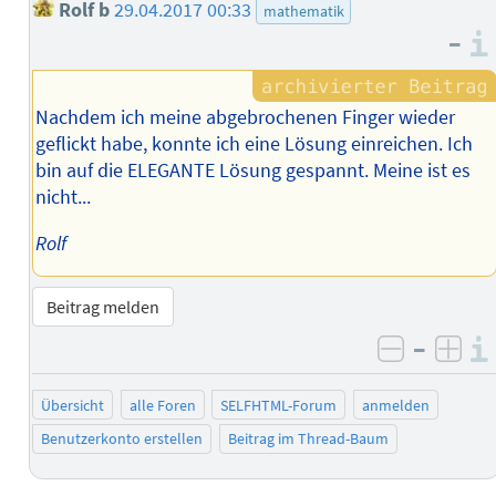
Rolf b
29.04.2017 00:33
mathematik
–
Nachdem ich meine abgebrochenen Finger wieder
geflickt habe, konnte ich eine Lösung einreichen. Ich
bin auf die ELEGANTE Lösung gespannt. Meine ist es
nicht...
Rolf
Beitrag melden
–
negativ 
posi
Übersicht
alle Foren
SELFHTML-Forum
anmelden
Benutzerkonto erstellen
Beitrag im Thread-Baum