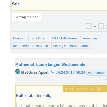
Kalk
Beitrag melden
–
negati
po
Übersicht
alle Foren
SELFHTML-Forum
anmelden
Benutzerkonto erstellen
Beitrag im Thread-Baum
Mathematik zum langen Wochenende
Homepage
Matthias Apsel
29.04.2017 08:04
mathematik
des
Autors
Hallo Tabellenkalk,
ich habe eine elegante Lösung eingereicht. Leide