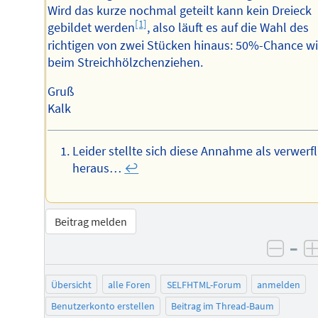
Wird das kurze nochmal geteilt kann kein Dreieck
[1]
gebildet werden
, also läuft es auf die Wahl des
richtigen von zwei Stücken hinaus: 50%-Chance w
beim Streichhölzchenziehen.
Gruß
Kalk
Leider stellte sich diese Annahme als verwerfl
heraus…
↩︎
Beitrag melden
–
negat
Übersicht
alle Foren
SELFHTML-Forum
anmelden
Benutzerkonto erstellen
Beitrag im Thread-Baum