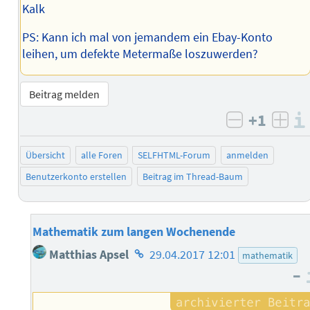
Kalk
PS: Kann ich mal von jemandem ein Ebay-Konto
leihen, um defekte Metermaße loszuwerden?
Beitrag melden
+1
negativ b
posi
Übersicht
alle Foren
SELFHTML-Forum
anmelden
Benutzerkonto erstellen
Beitrag im Thread-Baum
Mathematik zum langen Wochenende
Homepage
Matthias Apsel
29.04.2017 12:01
mathematik
des
–
Autors