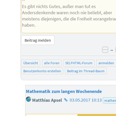
--
Es gibt nichts Gutes, außer man tut es
Andersdenkende waren noch nie beliebt, aber
meistens diejenigen, die die Freiheit vorangebra
haben.
Beitrag melden
–
neg
Übersicht
alle Foren
SELFHTML-Forum
anmelden
Benutzerkonto erstellen
Beitrag im Thread-Baum
Mathematik zum langen Wochenende
Homepage
Matthias Apsel
03.05.2017 10:13
mathem
des
Autors