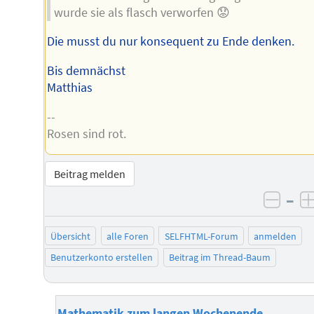
wurde sie als flasch verworfen 😟
Die musst du nur konsequent zu Ende denken.
Bis demnächst
Matthias
--
Rosen sind rot.
Beitrag melden
–
negat
Übersicht
alle Foren
SELFHTML-Forum
anmelden
Benutzerkonto erstellen
Beitrag im Thread-Baum
Mathematik zum langen Wochenende