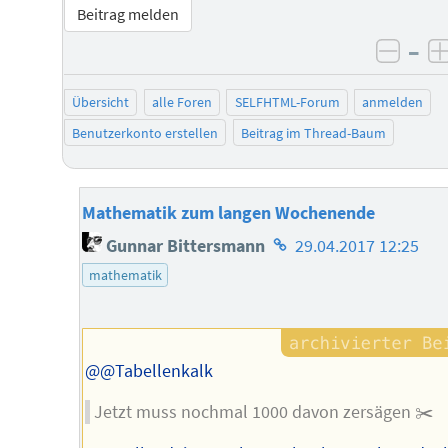
Beitrag melden
–
negat
Übersicht
alle Foren
SELFHTML-Forum
anmelden
Benutzerkonto erstellen
Beitrag im Thread-Baum
Mathematik zum langen Wochenende
Homepage
Gunnar Bittersmann
29.04.2017 12:25
des
mathematik
Autors
@@Tabellenkalk
Jetzt muss nochmal 1000 davon zersägen ✂️