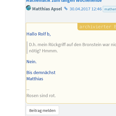
Mathematik zum langen Wochenende
Homepage
Matthias Apsel
30.04.2017 12:46
mathem
des
Autors
Hallo Rolf b,
D.h. mein Rückgriff auf den Bronstein war ni
nötig? Hmmm.
Nein.
Bis demnächst
Matthias
--
Rosen sind rot.
Beitrag melden