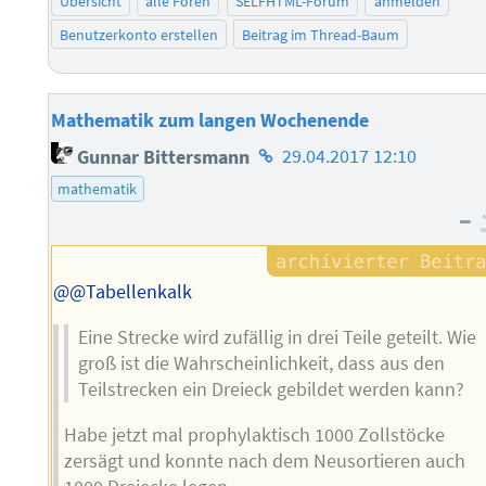
Übersicht
alle Foren
SELFHTML-Forum
anmelden
Benutzerkonto erstellen
Beitrag im Thread-Baum
Mathematik zum langen Wochenende
Homepage
Gunnar Bittersmann
29.04.2017 12:10
des
mathematik
Autors
–
@@Tabellenkalk
Eine Strecke wird zufällig in drei Teile geteilt. Wie
groß ist die Wahrscheinlichkeit, dass aus den
Teilstrecken ein Dreieck gebildet werden kann?
Habe jetzt mal prophylaktisch 1000 Zollstöcke
zersägt und konnte nach dem Neusortieren auch