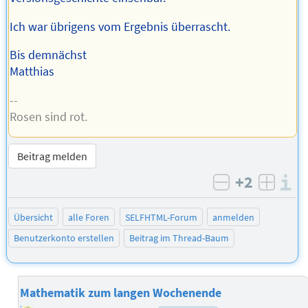
Ich war übrigens vom Ergebnis überrascht.
Bis demnächst
Matthias
--
Rosen sind rot.
Beitrag melden
+2
I
negativ bew
posit
Übersicht
alle Foren
SELFHTML-Forum
anmelden
Benutzerkonto erstellen
Beitrag im Thread-Baum
Mathematik zum langen Wochenende