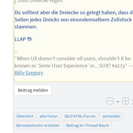
1000 Dreiecke legen.
Du solltest aber die Dreiecke so gelegt haben, dass d
Seiten jedes Dreicks von einundemselbem Zollstock
stammen.
LLAP 🖖
--
“When UX doesn’t consider
all
users, shouldn’t it be
known as ‘
Some
User Experience’ or... SUX? #a11y” —
Billy Gregory
Beitrag melden
–
negati
po
Übersicht
alle Foren
SELFHTML-Forum
anmelden
Benutzerkonto erstellen
Beitrag im Thread-Baum