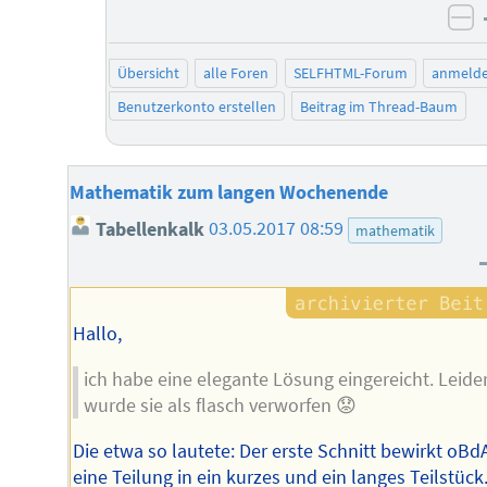
ne
Übersicht
alle Foren
SELFHTML-Forum
anmeld
Benutzerkonto erstellen
Beitrag im Thread-Baum
Mathematik zum langen Wochenende
Tabellenkalk
03.05.2017 08:59
mathematik
Hallo,
ich habe eine elegante Lösung eingereicht. Leide
wurde sie als flasch verworfen 😟
Die etwa so lautete: Der erste Schnitt bewirkt oBd
eine Teilung in ein kurzes und ein langes Teilstück