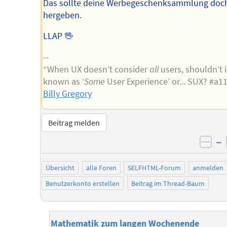
Das sollte deine Werbegeschenksammlung doc
hergeben.
LLAP 🖖
--
“When UX doesn’t consider
all
users, shouldn’t i
known as ‘
Some
User Experience’ or... SUX? #a1
Billy Gregory
Beitrag melden
–
neg
Übersicht
alle Foren
SELFHTML-Forum
anmelden
Benutzerkonto erstellen
Beitrag im Thread-Baum
Mathematik zum langen Wochenende