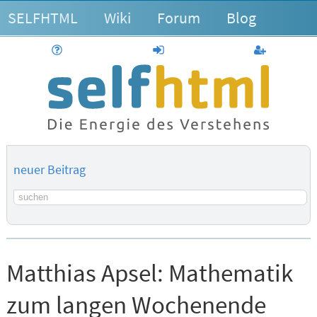
SELFHTML
Wiki
Forum
Blog
Hilfe
anmelden
Benutzerk
neuer Beitrag
Suchbegriff
Matthias Apsel:
Mathematik
zum langen Wochenende