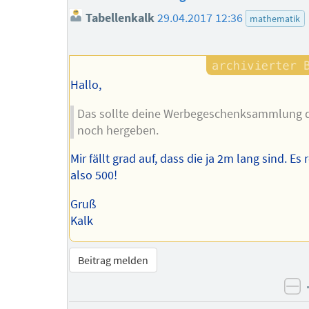
Tabellenkalk
29.04.2017 12:36
mathematik
Hallo,
Das sollte deine Werbegeschenksammlung 
noch hergeben.
Mir fällt grad auf, dass die ja 2m lang sind. Es 
also 500!
Gruß
Kalk
Beitrag melden
ne