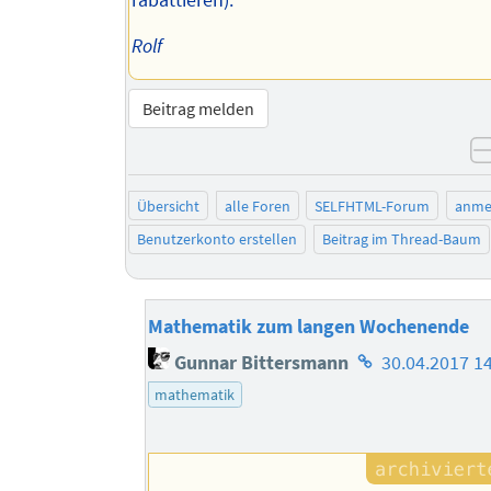
rabattieren).
Rolf
Beitrag melden
Übersicht
alle Foren
SELFHTML-Forum
anme
Benutzerkonto erstellen
Beitrag im Thread-Baum
Mathematik zum langen Wochenende
Homepage
Gunnar Bittersmann
30.04.2017 1
des
mathematik
Autors