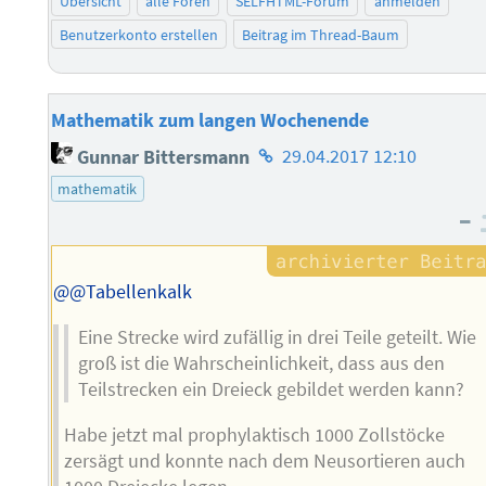
Übersicht
alle Foren
SELFHTML-Forum
anmelden
Benutzerkonto erstellen
Beitrag im Thread-Baum
Mathematik zum langen Wochenende
Homepage
Gunnar Bittersmann
29.04.2017 12:10
des
mathematik
Autors
–
@@Tabellenkalk
Eine Strecke wird zufällig in drei Teile geteilt. Wie
groß ist die Wahrscheinlichkeit, dass aus den
Teilstrecken ein Dreieck gebildet werden kann?
Habe jetzt mal prophylaktisch 1000 Zollstöcke
zersägt und konnte nach dem Neusortieren auch