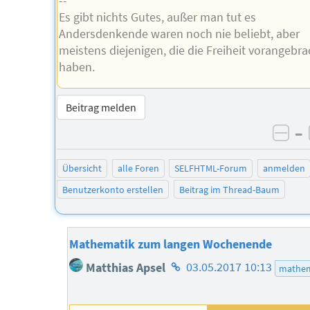
--
Es gibt nichts Gutes, außer man tut es
Andersdenkende waren noch nie beliebt, aber
meistens diejenigen, die die Freiheit vorangebra
haben.
Beitrag melden
–
neg
Übersicht
alle Foren
SELFHTML-Forum
anmelden
Benutzerkonto erstellen
Beitrag im Thread-Baum
Mathematik zum langen Wochenende
Homepage
Matthias Apsel
03.05.2017 10:13
mathem
des
Autors