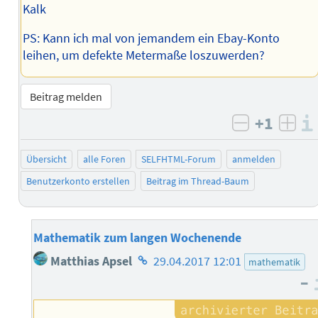
Kalk
PS: Kann ich mal von jemandem ein Ebay-Konto
leihen, um defekte Metermaße loszuwerden?
Beitrag melden
+1
negativ b
posi
Übersicht
alle Foren
SELFHTML-Forum
anmelden
Benutzerkonto erstellen
Beitrag im Thread-Baum
Mathematik zum langen Wochenende
Homepage
Matthias Apsel
29.04.2017 12:01
mathematik
des
–
Autors