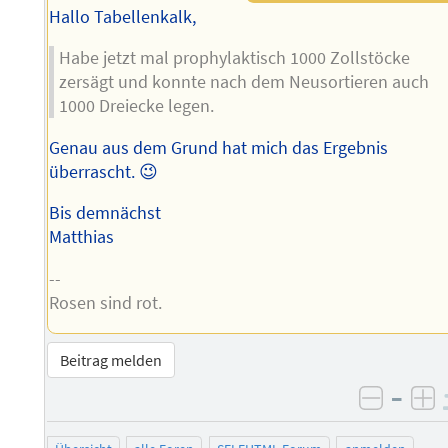
Hallo Tabellenkalk,
Habe jetzt mal prophylaktisch 1000 Zollstöcke
zersägt und konnte nach dem Neusortieren auch
1000 Dreiecke legen.
Genau aus dem Grund hat mich das Ergebnis
überrascht. 😉
Bis demnächst
Matthias
--
Rosen sind rot.
Beitrag melden
–
negati
po