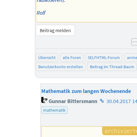
rabattieren).
Rolf
Beitrag melden
Übersicht
alle Foren
SELFHTML-Forum
anme
Benutzerkonto erstellen
Beitrag im Thread-Baum
Mathematik zum langen Wochenende
Homepage
Gunnar Bittersmann
30.04.2017 1
des
mathematik
Autors