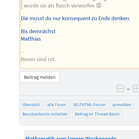
wurde sie als flasch verworfen 😟
Die musst du nur konsequent zu Ende denken.
Bis demnächst
Matthias
--
Rosen sind rot.
Beitrag melden
–
negat
Übersicht
alle Foren
SELFHTML-Forum
anmelden
Benutzerkonto erstellen
Beitrag im Thread-Baum
Mathematik zum langen Wochenende