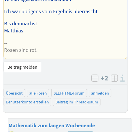
Ich war übrigens vom Ergebnis überrascht.
Bis demnächst
Matthias
--
Rosen sind rot.
Beitrag melden
+2
I
negativ bew
posit
Übersicht
alle Foren
SELFHTML-Forum
anmelden
Benutzerkonto erstellen
Beitrag im Thread-Baum
Mathematik zum langen Wochenende