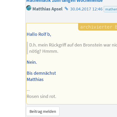
Mathematik zum langen Wochenende
Homepage
Matthias Apsel
30.04.2017 12:46
mathem
des
Autors
Hallo Rolf b,
D.h. mein Rückgriff auf den Bronstein war ni
nötig? Hmmm.
Nein.
Bis demnächst
Matthias
--
Rosen sind rot.
Beitrag melden