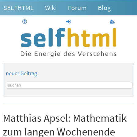
SELFHTML
Wiki
Forum
Blog
Hilfe
anmelden
Benutzerk
neuer Beitrag
Suchbegriff
Matthias Apsel:
Mathematik
zum langen Wochenende