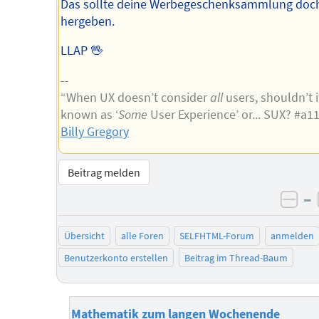
Das sollte deine Werbegeschenksammlung doc
hergeben.
LLAP 🖖
--
“When UX doesn’t consider
all
users, shouldn’t i
known as ‘
Some
User Experience’ or... SUX? #a1
Billy Gregory
Beitrag melden
–
neg
Übersicht
alle Foren
SELFHTML-Forum
anmelden
Benutzerkonto erstellen
Beitrag im Thread-Baum
Mathematik zum langen Wochenende