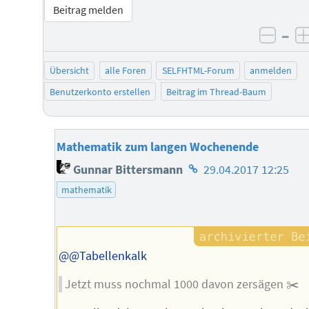
Beitrag melden
–
negat
Übersicht
alle Foren
SELFHTML-Forum
anmelden
Benutzerkonto erstellen
Beitrag im Thread-Baum
Mathematik zum langen Wochenende
Homepage
Gunnar Bittersmann
29.04.2017 12:25
des
mathematik
Autors
@@Tabellenkalk
Jetzt muss nochmal 1000 davon zersägen ✂️