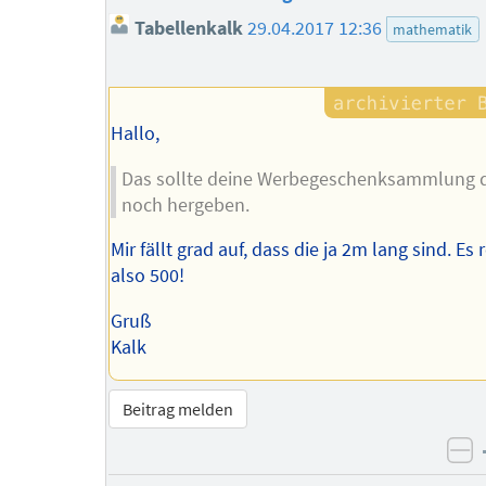
Tabellenkalk
29.04.2017 12:36
mathematik
Hallo,
Das sollte deine Werbegeschenksammlung 
noch hergeben.
Mir fällt grad auf, dass die ja 2m lang sind. Es 
also 500!
Gruß
Kalk
Beitrag melden
ne