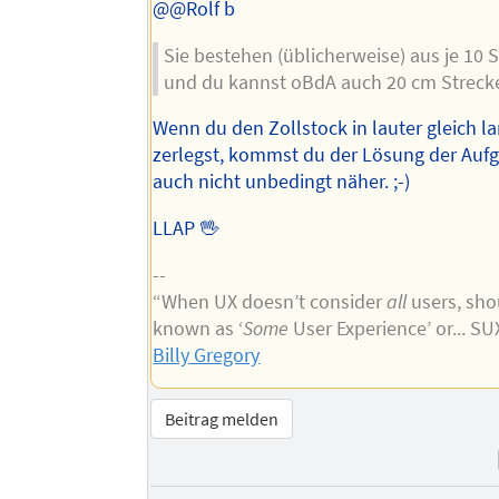
@@Rolf b
Sie bestehen (üblicherweise) aus je 10
und du kannst oBdA auch 20 cm Strecke
Wenn du den Zollstock in lauter gleich la
zerlegst, kommst du der Lösung der Auf
auch nicht unbedingt näher. ;-)
LLAP 🖖
--
“When UX doesn’t consider
all
users, shou
known as ‘
Some
User Experience’ or... S
Billy Gregory
Beitrag melden