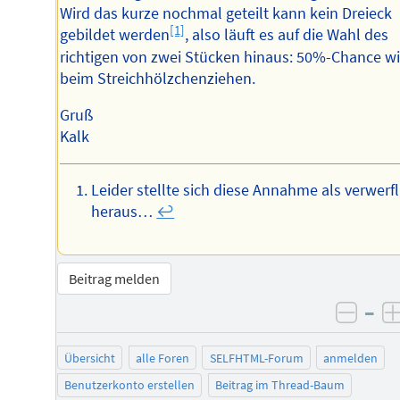
Wird das kurze nochmal geteilt kann kein Dreieck
[1]
gebildet werden
, also läuft es auf die Wahl des
richtigen von zwei Stücken hinaus: 50%-Chance w
beim Streichhölzchenziehen.
Gruß
Kalk
Leider stellte sich diese Annahme als verwerfl
heraus…
↩︎
Beitrag melden
–
negat
Übersicht
alle Foren
SELFHTML-Forum
anmelden
Benutzerkonto erstellen
Beitrag im Thread-Baum