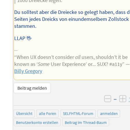
1000 Dreiecke legen.
Du solltest aber die Dreiecke so gelegt haben, dass d
Seiten jedes Dreicks von einundemselbem Zollstock
stammen.
LLAP 🖖
--
“When UX doesn’t consider
all
users, shouldn’t it be
known as ‘
Some
User Experience’ or... SUX? #a11y” —
Billy Gregory
Beitrag melden
–
negati
po
Übersicht
alle Foren
SELFHTML-Forum
anmelden
Benutzerkonto erstellen
Beitrag im Thread-Baum