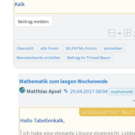
Kalk
Beitrag melden
–
negati
po
Übersicht
alle Foren
SELFHTML-Forum
anmelden
Benutzerkonto erstellen
Beitrag im Thread-Baum
Mathematik zum langen Wochenende
Homepage
Matthias Apsel
29.04.2017 08:04
mathematik
des
Autors
Hallo Tabellenkalk,
ich habe eine elegante Lösung eingereicht. Leide