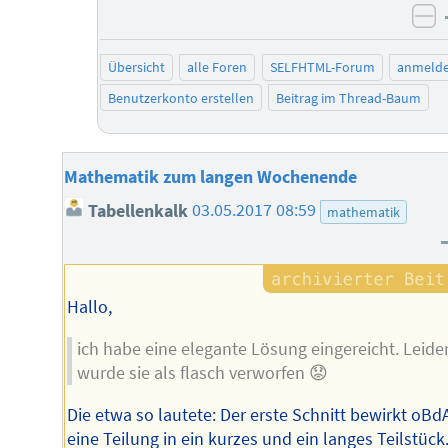
ne
Übersicht
alle Foren
SELFHTML-Forum
anmeld
Benutzerkonto erstellen
Beitrag im Thread-Baum
Mathematik zum langen Wochenende
Tabellenkalk
03.05.2017 08:59
mathematik
Hallo,
ich habe eine elegante Lösung eingereicht. Leide
wurde sie als flasch verworfen 😟
Die etwa so lautete: Der erste Schnitt bewirkt oBd
eine Teilung in ein kurzes und ein langes Teilstück