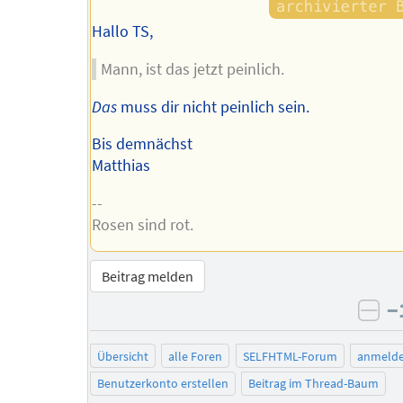
Hallo TS,
Mann, ist das jetzt peinlich.
Das
muss dir nicht peinlich sein.
Bis demnächst
Matthias
--
Rosen sind rot.
Beitrag melden
−
neg
Übersicht
alle Foren
SELFHTML-Forum
anmeld
Benutzerkonto erstellen
Beitrag im Thread-Baum