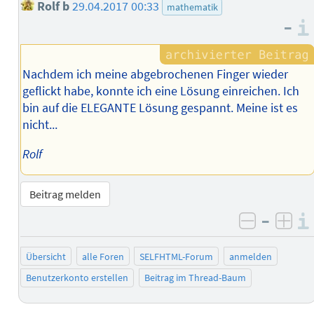
Rolf b
29.04.2017 00:33
mathematik
–
Nachdem ich meine abgebrochenen Finger wieder
geflickt habe, konnte ich eine Lösung einreichen. Ich
bin auf die ELEGANTE Lösung gespannt. Meine ist es
nicht...
Rolf
Beitrag melden
–
negativ 
posi
Übersicht
alle Foren
SELFHTML-Forum
anmelden
Benutzerkonto erstellen
Beitrag im Thread-Baum