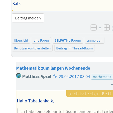
Kalk
Beitrag melden
–
negati
po
Übersicht
alle Foren
SELFHTML-Forum
anmelden
Benutzerkonto erstellen
Beitrag im Thread-Baum
Mathematik zum langen Wochenende
Homepage
Matthias Apsel
29.04.2017 08:04
mathematik
des
Autors
Hallo Tabellenkalk,
ich habe eine elegante Lösung eingereicht. Leide