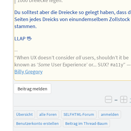
1000 Dreiecke legen.
Du solltest aber die Dreiecke so gelegt haben, dass d
Seiten jedes Dreicks von einundemselbem Zollstock
stammen.
LLAP 🖖
--
“When UX doesn’t consider
all
users, shouldn’t it be
known as ‘
Some
User Experience’ or... SUX? #a11y” —
Billy Gregory
Beitrag melden
–
negati
po
Übersicht
alle Foren
SELFHTML-Forum
anmelden
Benutzerkonto erstellen
Beitrag im Thread-Baum