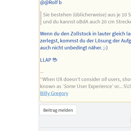
@@Rolf b
Sie bestehen (üblicherweise) aus je 10
und du kannst oBdA auch 20 cm Strecke
Wenn du den Zollstock in lauter gleich la
zerlegst, kommst du der Lösung der Auf
auch nicht unbedingt näher. ;-)
LLAP 🖖
--
“When UX doesn’t consider
all
users, shou
known as ‘
Some
User Experience’ or... S
Billy Gregory
Beitrag melden