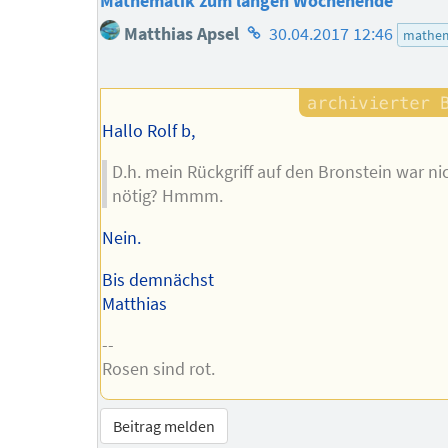
Mathematik zum langen Wochenende
Homepage
Matthias Apsel
30.04.2017 12:46
mathem
des
Autors
Hallo Rolf b,
D.h. mein Rückgriff auf den Bronstein war ni
nötig? Hmmm.
Nein.
Bis demnächst
Matthias
--
Rosen sind rot.
Beitrag melden