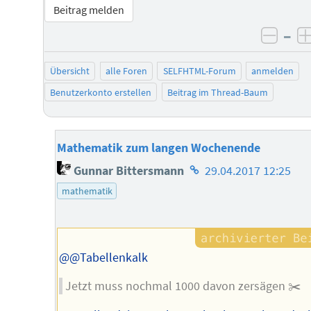
Beitrag melden
–
negat
Übersicht
alle Foren
SELFHTML-Forum
anmelden
Benutzerkonto erstellen
Beitrag im Thread-Baum
Mathematik zum langen Wochenende
Homepage
Gunnar Bittersmann
29.04.2017 12:25
des
mathematik
Autors
@@Tabellenkalk
Jetzt muss nochmal 1000 davon zersägen ✂️