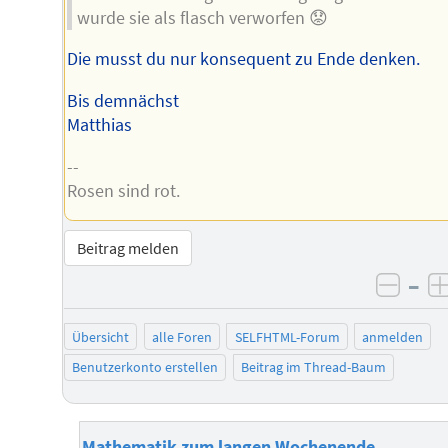
wurde sie als flasch verworfen 😟
Die musst du nur konsequent zu Ende denken.
Bis demnächst
Matthias
--
Rosen sind rot.
Beitrag melden
–
negat
Übersicht
alle Foren
SELFHTML-Forum
anmelden
Benutzerkonto erstellen
Beitrag im Thread-Baum
Mathematik zum langen Wochenende