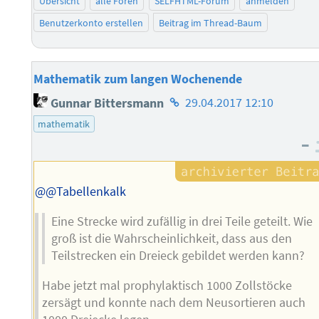
Übersicht
alle Foren
SELFHTML-Forum
anmelden
Benutzerkonto erstellen
Beitrag im Thread-Baum
Mathematik zum langen Wochenende
Homepage
Gunnar Bittersmann
29.04.2017 12:10
des
mathematik
Autors
–
@@Tabellenkalk
Eine Strecke wird zufällig in drei Teile geteilt. Wie
groß ist die Wahrscheinlichkeit, dass aus den
Teilstrecken ein Dreieck gebildet werden kann?
Habe jetzt mal prophylaktisch 1000 Zollstöcke
zersägt und konnte nach dem Neusortieren auch