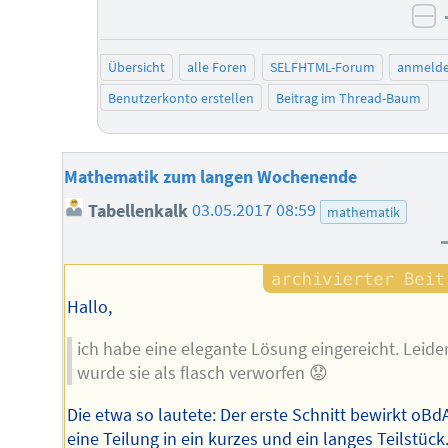
ne
Übersicht
alle Foren
SELFHTML-Forum
anmeld
Benutzerkonto erstellen
Beitrag im Thread-Baum
Mathematik zum langen Wochenende
Tabellenkalk
03.05.2017 08:59
mathematik
Hallo,
ich habe eine elegante Lösung eingereicht. Leide
wurde sie als flasch verworfen 😟
Die etwa so lautete: Der erste Schnitt bewirkt oBd
eine Teilung in ein kurzes und ein langes Teilstück