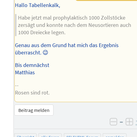
Hallo Tabellenkalk,
Habe jetzt mal prophylaktisch 1000 Zollstöcke
zersägt und konnte nach dem Neusortieren auch
1000 Dreiecke legen.
Genau aus dem Grund hat mich das Ergebnis
überrascht. 😉
Bis demnächst
Matthias
--
Rosen sind rot.
Beitrag melden
–
negati
po