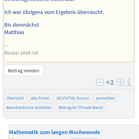
Ich war übrigens vom Ergebnis überrascht.
Bis demnächst
Matthias
--
Rosen sind rot.
Beitrag melden
+2
I
negativ bew
posit
Übersicht
alle Foren
SELFHTML-Forum
anmelden
Benutzerkonto erstellen
Beitrag im Thread-Baum
Mathematik zum langen Wochenende