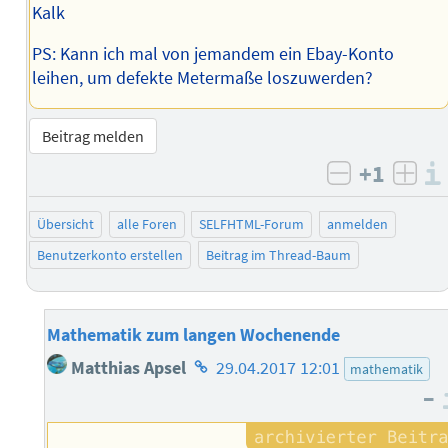
Kalk
PS: Kann ich mal von jemandem ein Ebay-Konto
leihen, um defekte Metermaße loszuwerden?
Beitrag melden
+1
negativ b
posi
Übersicht
alle Foren
SELFHTML-Forum
anmelden
Benutzerkonto erstellen
Beitrag im Thread-Baum
Mathematik zum langen Wochenende
Homepage
Matthias Apsel
29.04.2017 12:01
mathematik
des
–
Autors