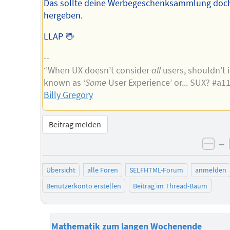
Das sollte deine Werbegeschenksammlung doc
hergeben.
LLAP 🖖
--
“When UX doesn’t consider
all
users, shouldn’t i
known as ‘
Some
User Experience’ or... SUX? #a1
Billy Gregory
Beitrag melden
–
neg
Übersicht
alle Foren
SELFHTML-Forum
anmelden
Benutzerkonto erstellen
Beitrag im Thread-Baum
Mathematik zum langen Wochenende