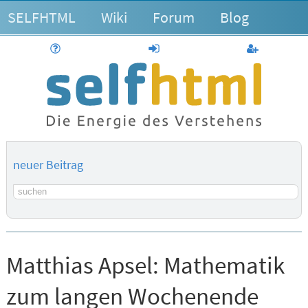
SELFHTML
Wiki
Forum
Blog
Hilfe
anmelden
Benutzerk
neuer Beitrag
Suchbegriff
Matthias Apsel:
Mathematik
zum langen Wochenende