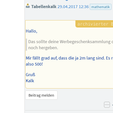
Tabellenkalk
29.04.2017 12:36
mathematik
Hallo,
Das sollte deine Werbegeschenksammlung 
noch hergeben.
Mir fällt grad auf, dass die ja 2m lang sind. Es 
also 500!
Gruß
Kalk
Beitrag melden
ne