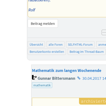
rabattieren).
Rolf
Beitrag melden
Übersicht
alle Foren
SELFHTML-Forum
anme
Benutzerkonto erstellen
Beitrag im Thread-Baum
Mathematik zum langen Wochenende
Homepage
Gunnar Bittersmann
30.04.2017 1
des
mathematik
Autors