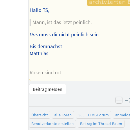
Hallo TS,
Mann, ist das jetzt peinlich.
Das
muss dir nicht peinlich sein.
Bis demnächst
Matthias
--
Rosen sind rot.
Beitrag melden
−
neg
Übersicht
alle Foren
SELFHTML-Forum
anmeld
Benutzerkonto erstellen
Beitrag im Thread-Baum