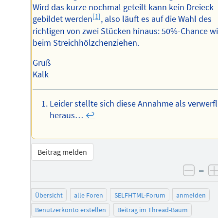
Wird das kurze nochmal geteilt kann kein Dreieck
[1]
gebildet werden
, also läuft es auf die Wahl des
richtigen von zwei Stücken hinaus: 50%-Chance w
beim Streichhölzchenziehen.
Gruß
Kalk
Leider stellte sich diese Annahme als verwerfl
heraus…
↩︎
Beitrag melden
–
negat
Übersicht
alle Foren
SELFHTML-Forum
anmelden
Benutzerkonto erstellen
Beitrag im Thread-Baum