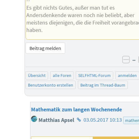
--
Es gibt nichts Gutes, außer man tut es
Andersdenkende waren noch nie beliebt, aber
meistens diejenigen, die die Freiheit vorangebra
haben.
Beitrag melden
–
neg
Übersicht
alle Foren
SELFHTML-Forum
anmelden
Benutzerkonto erstellen
Beitrag im Thread-Baum
Mathematik zum langen Wochenende
Homepage
Matthias Apsel
03.05.2017 10:13
mathem
des
Autors