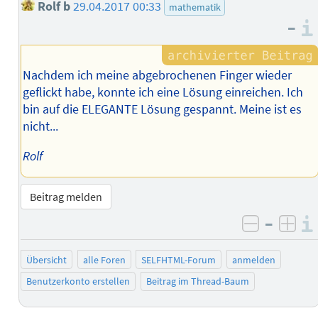
Rolf b
29.04.2017 00:33
mathematik
–
Nachdem ich meine abgebrochenen Finger wieder
geflickt habe, konnte ich eine Lösung einreichen. Ich
bin auf die ELEGANTE Lösung gespannt. Meine ist es
nicht...
Rolf
Beitrag melden
–
negativ 
posi
Übersicht
alle Foren
SELFHTML-Forum
anmelden
Benutzerkonto erstellen
Beitrag im Thread-Baum