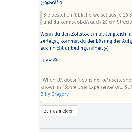
@@Rolf b
Sie bestehen (üblicherweise) aus je 10
und du kannst oBdA auch 20 cm Strecke
Wenn du den Zollstock in lauter gleich la
zerlegst, kommst du der Lösung der Auf
auch nicht unbedingt näher. ;-)
LLAP 🖖
--
“When UX doesn’t consider
all
users, shou
known as ‘
Some
User Experience’ or... S
Billy Gregory
Beitrag melden