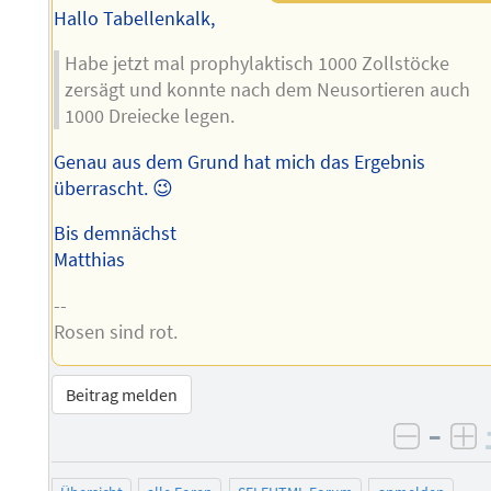
Hallo Tabellenkalk,
Habe jetzt mal prophylaktisch 1000 Zollstöcke
zersägt und konnte nach dem Neusortieren auch
1000 Dreiecke legen.
Genau aus dem Grund hat mich das Ergebnis
überrascht. 😉
Bis demnächst
Matthias
--
Rosen sind rot.
Beitrag melden
–
negati
po