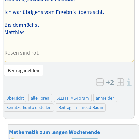
Ich war übrigens vom Ergebnis überrascht.
Bis demnächst
Matthias
--
Rosen sind rot.
Beitrag melden
+2
I
negativ bew
posit
Übersicht
alle Foren
SELFHTML-Forum
anmelden
Benutzerkonto erstellen
Beitrag im Thread-Baum
Mathematik zum langen Wochenende