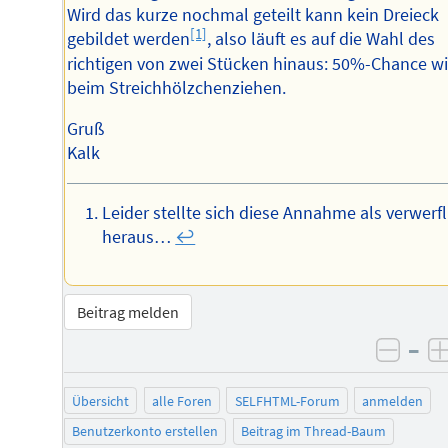
Wird das kurze nochmal geteilt kann kein Dreieck
[1]
gebildet werden
, also läuft es auf die Wahl des
richtigen von zwei Stücken hinaus: 50%-Chance w
beim Streichhölzchenziehen.
Gruß
Kalk
Leider stellte sich diese Annahme als verwerfl
heraus…
↩︎
Beitrag melden
–
negat
Übersicht
alle Foren
SELFHTML-Forum
anmelden
Benutzerkonto erstellen
Beitrag im Thread-Baum