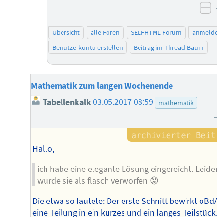
ne
Übersicht
alle Foren
SELFHTML-Forum
anmeld
Benutzerkonto erstellen
Beitrag im Thread-Baum
Mathematik zum langen Wochenende
Tabellenkalk
03.05.2017 08:59
mathematik
Hallo,
ich habe eine elegante Lösung eingereicht. Leide
wurde sie als flasch verworfen 😟
Die etwa so lautete: Der erste Schnitt bewirkt oBd
eine Teilung in ein kurzes und ein langes Teilstück