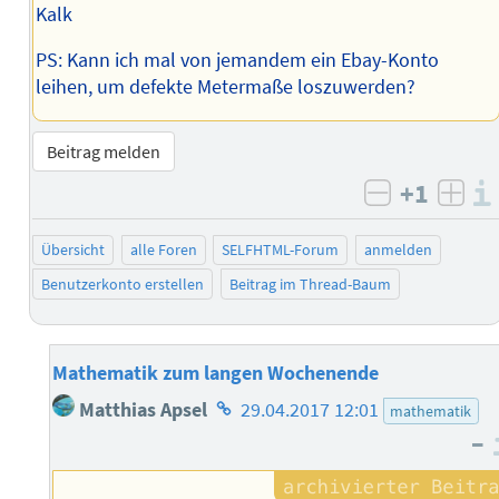
Kalk
PS: Kann ich mal von jemandem ein Ebay-Konto
leihen, um defekte Metermaße loszuwerden?
Beitrag melden
+1
negativ b
posi
Übersicht
alle Foren
SELFHTML-Forum
anmelden
Benutzerkonto erstellen
Beitrag im Thread-Baum
Mathematik zum langen Wochenende
Homepage
Matthias Apsel
29.04.2017 12:01
mathematik
des
–
Autors