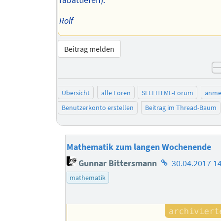
rabattieren).
Rolf
Beitrag melden
Übersicht
alle Foren
SELFHTML-Forum
anme
Benutzerkonto erstellen
Beitrag im Thread-Baum
Mathematik zum langen Wochenende
Homepage
Gunnar Bittersmann
30.04.2017 1
des
mathematik
Autors