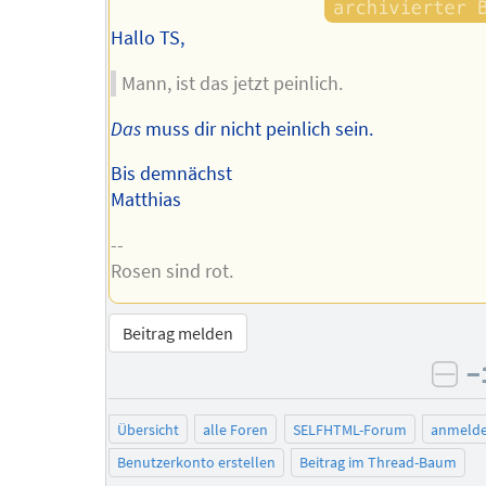
Hallo TS,
Mann, ist das jetzt peinlich.
Das
muss dir nicht peinlich sein.
Bis demnächst
Matthias
--
Rosen sind rot.
Beitrag melden
−
neg
Übersicht
alle Foren
SELFHTML-Forum
anmeld
Benutzerkonto erstellen
Beitrag im Thread-Baum