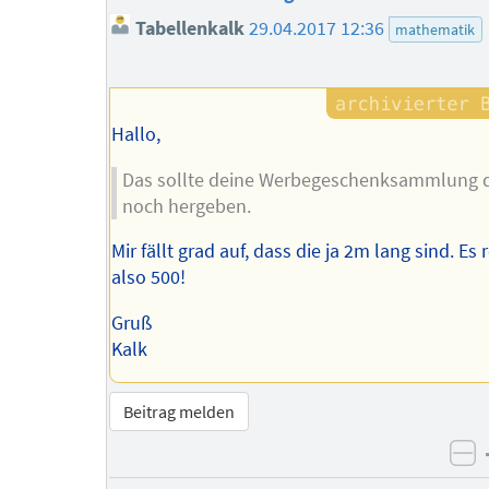
Tabellenkalk
29.04.2017 12:36
mathematik
Hallo,
Das sollte deine Werbegeschenksammlung 
noch hergeben.
Mir fällt grad auf, dass die ja 2m lang sind. Es 
also 500!
Gruß
Kalk
Beitrag melden
ne