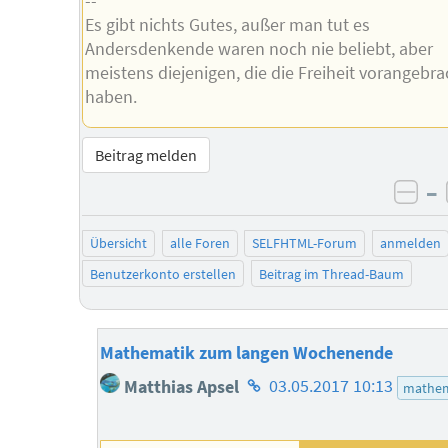
--
Es gibt nichts Gutes, außer man tut es
Andersdenkende waren noch nie beliebt, aber
meistens diejenigen, die die Freiheit vorangebra
haben.
Beitrag melden
–
neg
Übersicht
alle Foren
SELFHTML-Forum
anmelden
Benutzerkonto erstellen
Beitrag im Thread-Baum
Mathematik zum langen Wochenende
Homepage
Matthias Apsel
03.05.2017 10:13
mathem
des
Autors