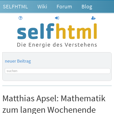
SELFHTML
Wiki
Forum
Blog
Hilfe
anmelden
Benutzerk
neuer Beitrag
Suchbegriff
Matthias Apsel:
Mathematik
zum langen Wochenende