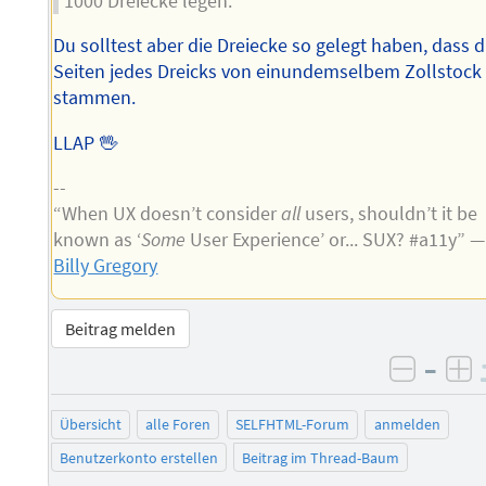
1000 Dreiecke legen.
Du solltest aber die Dreiecke so gelegt haben, dass d
Seiten jedes Dreicks von einundemselbem Zollstock
stammen.
LLAP 🖖
--
“When UX doesn’t consider
all
users, shouldn’t it be
known as ‘
Some
User Experience’ or... SUX? #a11y” —
Billy Gregory
Beitrag melden
–
negati
po
Übersicht
alle Foren
SELFHTML-Forum
anmelden
Benutzerkonto erstellen
Beitrag im Thread-Baum