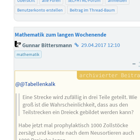
Übersicht
alle Foren
SELFHTML-Forum
anmelden
Benutzerkonto erstellen
Beitrag im Thread-Baum
Mathematik zum langen Wochenende
Homepage
Gunnar Bittersmann
29.04.2017 12:10
des
mathematik
Autors
–
@@Tabellenkalk
Eine Strecke wird zufällig in drei Teile geteilt. Wie
groß ist die Wahrscheinlichkeit, dass aus den
Teilstrecken ein Dreieck gebildet werden kann?
Habe jetzt mal prophylaktisch 1000 Zollstöcke
zersägt und konnte nach dem Neusortieren auch