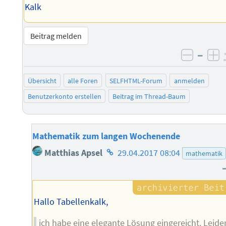
Kalk
Beitrag melden
–
negati
po
Übersicht
alle Foren
SELFHTML-Forum
anmelden
Benutzerkonto erstellen
Beitrag im Thread-Baum
Mathematik zum langen Wochenende
Homepage
Matthias Apsel
29.04.2017 08:04
mathematik
des
Autors
Hallo Tabellenkalk,
ich habe eine elegante Lösung eingereicht. Leide