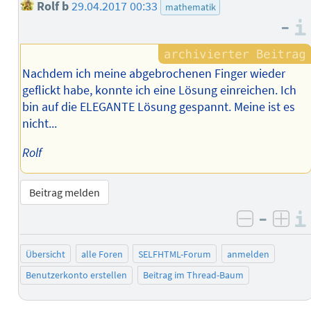
Rolf b
29.04.2017 00:33
mathematik
–
Nachdem ich meine abgebrochenen Finger wieder
geflickt habe, konnte ich eine Lösung einreichen. Ich
bin auf die ELEGANTE Lösung gespannt. Meine ist es
nicht...
Rolf
Beitrag melden
–
negativ 
posi
Übersicht
alle Foren
SELFHTML-Forum
anmelden
Benutzerkonto erstellen
Beitrag im Thread-Baum