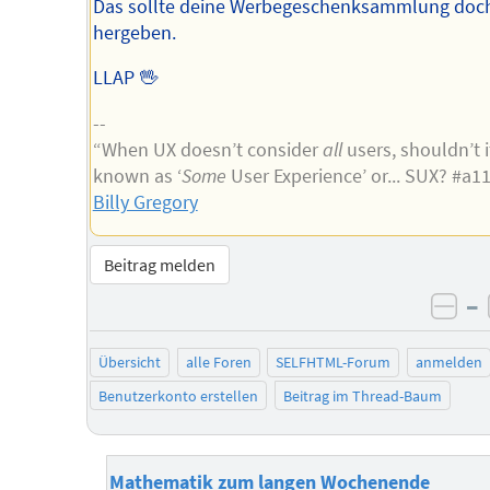
Das sollte deine Werbegeschenksammlung doc
hergeben.
LLAP 🖖
--
“When UX doesn’t consider
all
users, shouldn’t i
known as ‘
Some
User Experience’ or... SUX? #a1
Billy Gregory
Beitrag melden
–
neg
Übersicht
alle Foren
SELFHTML-Forum
anmelden
Benutzerkonto erstellen
Beitrag im Thread-Baum
Mathematik zum langen Wochenende