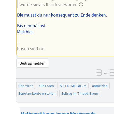
wurde sie als flasch verworfen 😟
Die musst du nur konsequent zu Ende denken.
Bis demnächst
Matthias
--
Rosen sind rot.
Beitrag melden
–
negat
Übersicht
alle Foren
SELFHTML-Forum
anmelden
Benutzerkonto erstellen
Beitrag im Thread-Baum
Mathematik zum langen Wochenende