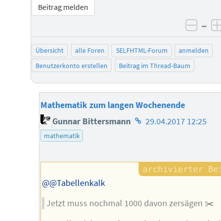
Beitrag melden
–
negat
Übersicht
alle Foren
SELFHTML-Forum
anmelden
Benutzerkonto erstellen
Beitrag im Thread-Baum
Mathematik zum langen Wochenende
Homepage
Gunnar Bittersmann
29.04.2017 12:25
des
mathematik
Autors
@@Tabellenkalk
Jetzt muss nochmal 1000 davon zersägen ✂️