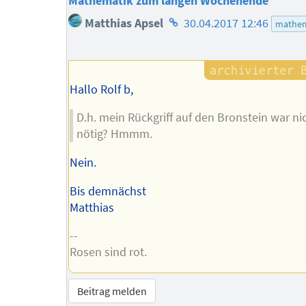
Mathematik zum langen Wochenende
Homepage
Matthias Apsel
30.04.2017 12:46
mathem
des
Autors
Hallo Rolf b,
D.h. mein Rückgriff auf den Bronstein war ni
nötig? Hmmm.
Nein.
Bis demnächst
Matthias
--
Rosen sind rot.
Beitrag melden