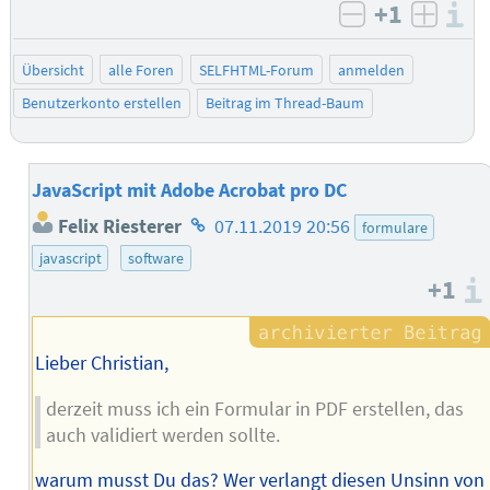
+1
I
negativ bew
posit
Übersicht
alle Foren
SELFHTML-Forum
anmelden
Benutzerkonto erstellen
Beitrag im Thread-Baum
JavaScript mit Adobe Acrobat pro DC
Homepage
Felix Riesterer
07.11.2019 20:56
formulare
des
javascript
software
Autors
+1
Lieber Christian,
derzeit muss ich ein Formular in PDF erstellen, das
auch validiert werden sollte.
warum musst Du das? Wer verlangt diesen Unsinn von