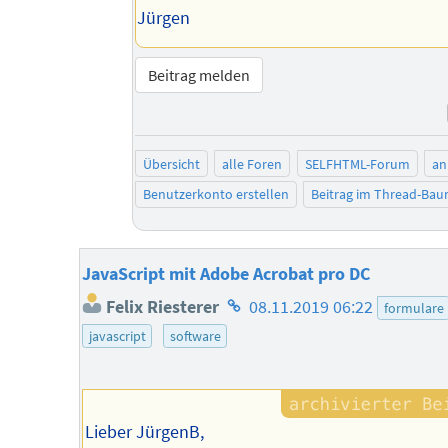
Jürgen
Beitrag melden
Übersicht
alle Foren
SELFHTML-Forum
an
Benutzerkonto erstellen
Beitrag im Thread-Ba
JavaScript mit Adobe Acrobat pro DC
Homepage
Felix Riesterer
08.11.2019 06:22
formulare
des
javascript
software
Autors
Lieber JürgenB,