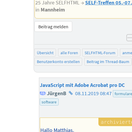
25 Jahre SELFHTML →
SELF-Treffen 05.-07
in
Mannheim
Beitrag melden
Übersicht
alle Foren
SELFHTML-Forum
anme
Benutzerkonto erstellen
Beitrag im Thread-Baum
JavaScript mit Adobe Acrobat pro DC
Homepage
JürgenB
08.11.2019 08:47
formular
des
software
Autors
Hallo Matthias,