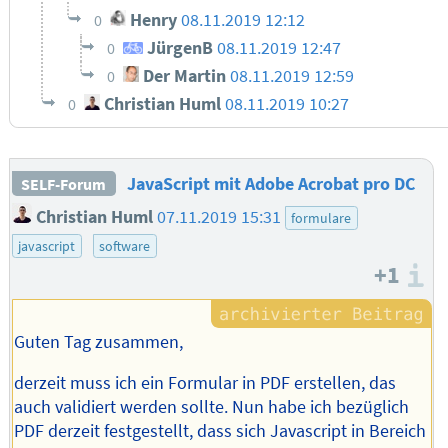
Henry
08.11.2019 12:12
0
JürgenB
08.11.2019 12:47
0
Der Martin
08.11.2019 12:59
0
Christian Huml
08.11.2019 10:27
0
JavaScript mit Adobe Acrobat pro DC
SELF-Forum
Christian Huml
07.11.2019 15:31
formulare
javascript
software
+1
I
Guten Tag zusammen,
derzeit muss ich ein Formular in PDF erstellen, das
auch validiert werden sollte. Nun habe ich bezüglich
PDF derzeit festgestellt, dass sich Javascript in Bereich