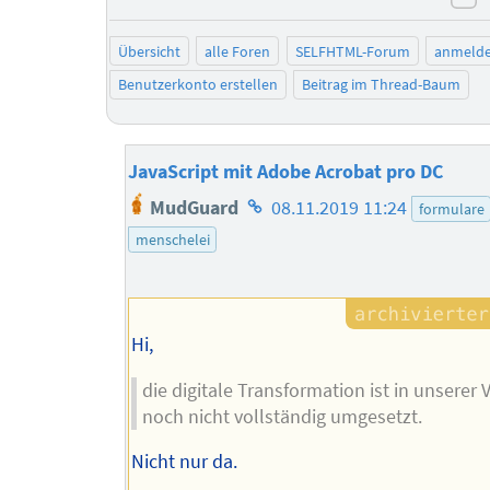
ne
Übersicht
alle Foren
SELFHTML-Forum
anmeld
Benutzerkonto erstellen
Beitrag im Thread-Baum
JavaScript mit Adobe Acrobat pro DC
Homepage
MudGuard
08.11.2019 11:24
formulare
des
menschelei
Autors
Hi,
die digitale Transformation ist in unserer
noch nicht vollständig umgesetzt.
Nicht nur da.