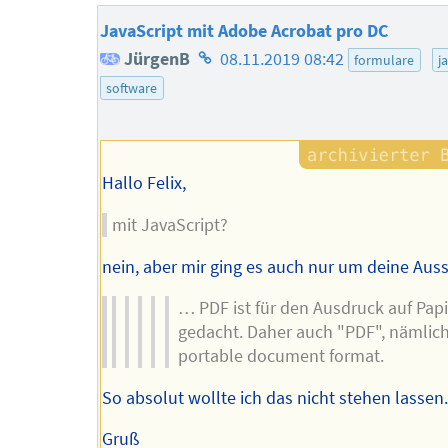
JavaScript mit Adobe Acrobat pro DC
Homepage
JürgenB
08.11.2019 08:42
formulare
j
des
software
Autors
Hallo Felix,
mit JavaScript?
nein, aber mir ging es auch nur um deine Aus
… PDF ist für den Ausdruck auf Papi
gedacht. Daher auch "PDF", nämlic
portable document format.
So absolut wollte ich das nicht stehen lassen
Gruß