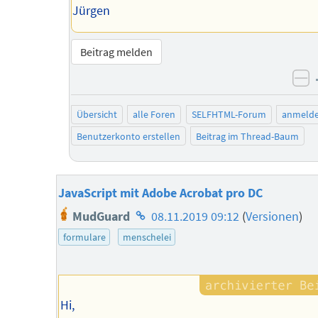
Jürgen
Beitrag melden
ne
Übersicht
alle Foren
SELFHTML-Forum
anmeld
Benutzerkonto erstellen
Beitrag im Thread-Baum
JavaScript mit Adobe Acrobat pro DC
Homepage
MudGuard
08.11.2019 09:12
(
Versionen
)
des
formulare
menschelei
Autors
Hi,