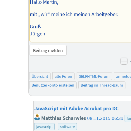
Hallo Martin,
mit „wir“ meine ich meinen Arbeitgeber.
Gruß
Jürgen
Beitrag melden
ne
Übersicht
alle Foren
SELFHTML-Forum
anmeld
Benutzerkonto erstellen
Beitrag im Thread-Baum
JavaScript mit Adobe Acrobat pro DC
Matthias Scharwies
08.11.2019 06:39
fo
javascript
software