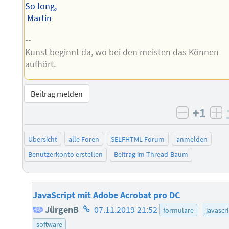
So long,
Martin
--
Kunst beginnt da, wo bei den meisten das Können
aufhört.
Beitrag melden
+1
negativ 
po
Übersicht
alle Foren
SELFHTML-Forum
anmelden
Benutzerkonto erstellen
Beitrag im Thread-Baum
JavaScript mit Adobe Acrobat pro DC
Homepage
JürgenB
07.11.2019 21:52
formulare
javascr
des
software