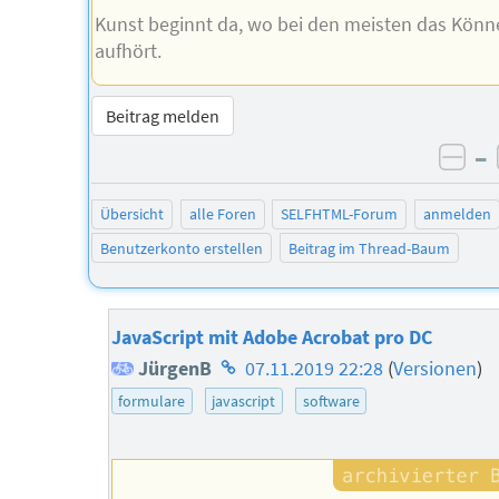
Kunst beginnt da, wo bei den meisten das Könn
aufhört.
Beitrag melden
–
neg
Übersicht
alle Foren
SELFHTML-Forum
anmelden
Benutzerkonto erstellen
Beitrag im Thread-Baum
JavaScript mit Adobe Acrobat pro DC
Homepage
JürgenB
07.11.2019 22:28
(
Versionen
)
des
formulare
javascript
software
Autors