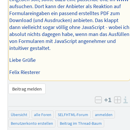
aufsuchen. Dort kann der Anbieter als Reaktion auf
Formulareingaben ein passend erstelltes PDF zum
Download (und Ausdrucken) anbieten. Das klappt
dann vielleicht sogar völlig ohne JavaScript - wobei ich
absolut nichts dagegen habe, wenn man das Ausfüllen
von Formularen mit JavaScript angenehmer und
intuitiver gestaltet.
Liebe Grüße
Felix Riesterer
Beitrag melden
+1
negativ b
posi
Übersicht
alle Foren
SELFHTML-Forum
anmelden
Benutzerkonto erstellen
Beitrag im Thread-Baum