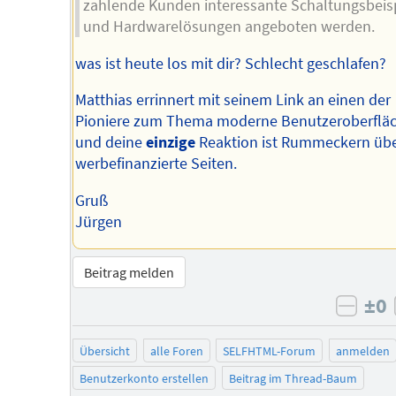
zahlende Kunden interessante Schaltungsbeis
und Hardwarelösungen angeboten werden.
was ist heute los mit dir? Schlecht geschlafen?
Matthias errinnert mit seinem Link an einen der
Pioniere zum Thema moderne Benutzeroberfläc
und deine
einzige
Reaktion ist Rummeckern üb
werbefinanzierte Seiten.
Gruß
Jürgen
Beitrag melden
±0
negat
Übersicht
alle Foren
SELFHTML-Forum
anmelden
Benutzerkonto erstellen
Beitrag im Thread-Baum