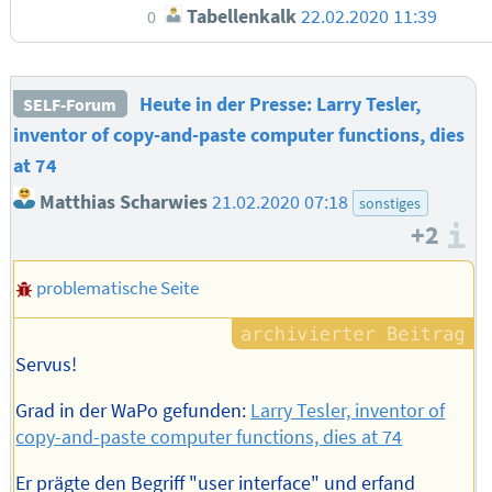
Tabellenkalk
22.02.2020 11:39
0
Heute in der Presse: Larry Tesler,
SELF-Forum
inventor of copy-and-paste computer functions, dies
at 74
Matthias Scharwies
21.02.2020 07:18
sonstiges
+2
I
problematische Seite
Servus!
Grad in der WaPo gefunden:
Larry Tesler, inventor of
copy-and-paste computer functions, dies at 74
Er prägte den Begriff "user interface" und erfand