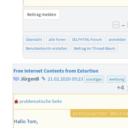
Beitrag melden
–
neg
Übersicht
alle Foren
SELFHTML-Forum
anmelden
Benutzerkonto erstellen
Beitrag im Thread-Baum
Free Internet Contents from Extortion
Homepage
JürgenB
21.02.2020 09:23
sonstiges
werbung
+4
des
Autors
problematische Seite
Hallo Tom,