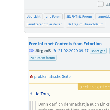
±
neg
Übersicht
alle Foren
SELFHTML-Forum
anmeld
Benutzerkonto erstellen
Beitrag im Thread-Baum
Free Internet Contents from Extortion
Homepage
JürgenB
21.02.2020 09:47
sonstiges
des
zu diesem forum
Autors
problematische Seite
Hallo Tom,
Dann darf ich demnächst ja auch Links
meinem Internet-Netzwerkshop posten 