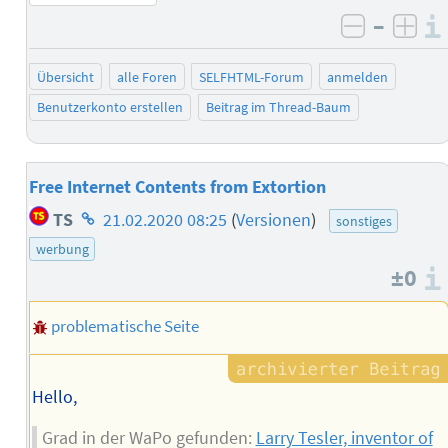
–
negativ 
posi
Übersicht
alle Foren
SELFHTML-Forum
anmelden
Benutzerkonto erstellen
Beitrag im Thread-Baum
Free Internet Contents from Extortion
Homepage
TS
21.02.2020 08:25
(
Versionen
)
sonstiges
des
werbung
Autors
±0
problematische Seite
Hello,
Grad in der WaPo gefunden:
Larry Tesler, inventor of