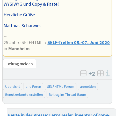
WYSIWYG und Copy & Paste!
Herzliche Grüße
Matthias Scharwies
--
25 Jahre SELFHTML →
SELF-Treffen 05.-07. Juni 2020
in
Mannheim
Beitrag melden
+2
I
negativ bew
posit
Übersicht
alle Foren
SELFHTML-Forum
anmelden
Benutzerkonto erstellen
Beitrag im Thread-Baum
Heute in der Presse: Larry Tesler, inventor of copy-