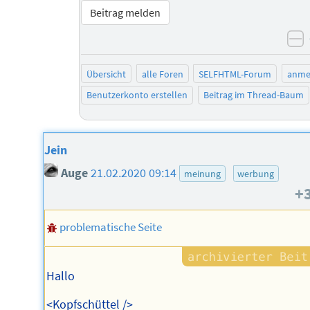
Beitrag melden
n
Übersicht
alle Foren
SELFHTML-Forum
anme
Benutzerkonto erstellen
Beitrag im Thread-Baum
Jein
Auge
21.02.2020 09:14
meinung
werbung
+
problematische Seite
Hallo
<Kopfschüttel />