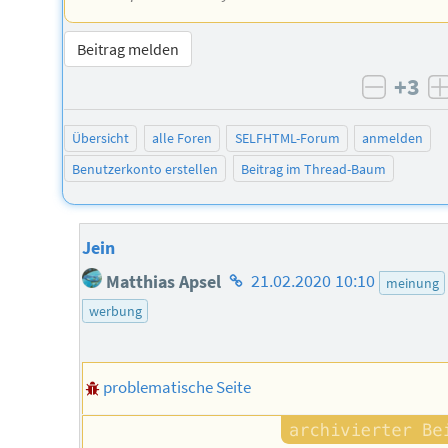
Beitrag melden
+3
negati
Übersicht
alle Foren
SELFHTML-Forum
anmelden
Benutzerkonto erstellen
Beitrag im Thread-Baum
Jein
Homepage
Matthias Apsel
21.02.2020 10:10
meinung
des
werbung
Autors
problematische Seite