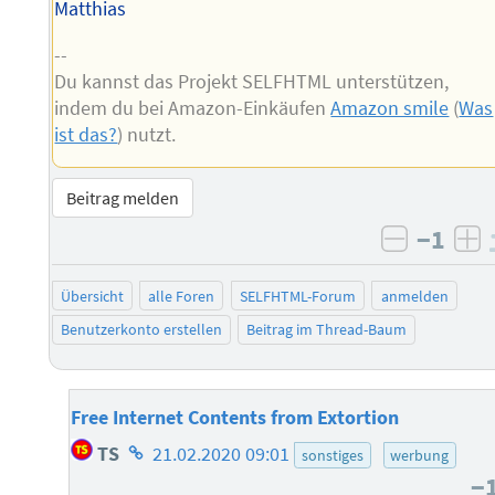
Matthias
--
Du kannst das Projekt SELFHTML unterstützen,
indem du bei Amazon-Einkäufen
Amazon smile
(
Was
ist das?
) nutzt.
Beitrag melden
−1
negativ 
po
Übersicht
alle Foren
SELFHTML-Forum
anmelden
Benutzerkonto erstellen
Beitrag im Thread-Baum
Free Internet Contents from Extortion
Homepage
TS
21.02.2020 09:01
sonstiges
werbung
des
−