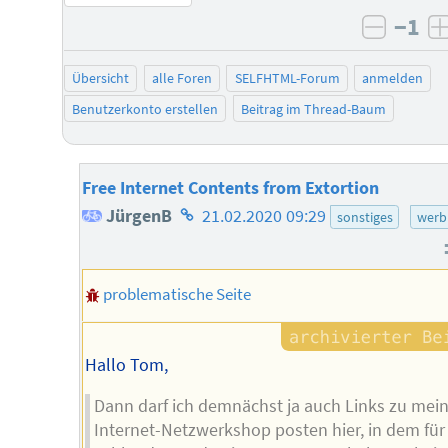
−1
negati
Übersicht
alle Foren
SELFHTML-Forum
anmelden
Benutzerkonto erstellen
Beitrag im Thread-Baum
Free Internet Contents from Extortion
Homepage
JürgenB
21.02.2020 09:29
sonstiges
werb
des
Autors
problematische Seite
Hallo Tom,
Dann darf ich demnächst ja auch Links zu me
Internet-Netzwerkshop posten hier, in dem für