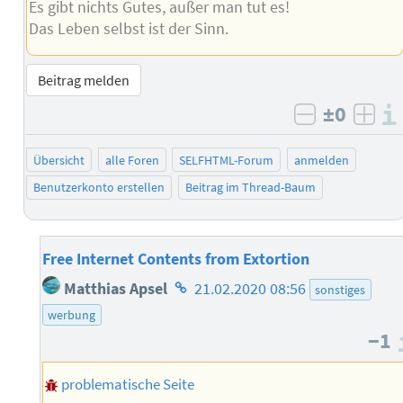
Es gibt nichts Gutes, außer man tut es!
Das Leben selbst ist der Sinn.
Beitrag melden
±0
negativ b
posi
Übersicht
alle Foren
SELFHTML-Forum
anmelden
Benutzerkonto erstellen
Beitrag im Thread-Baum
Free Internet Contents from Extortion
Homepage
Matthias Apsel
21.02.2020 08:56
sonstiges
des
werbung
Autors
−1
problematische Seite