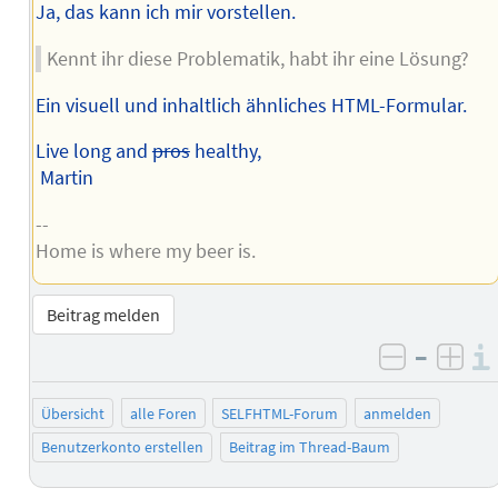
Ja, das kann ich mir vorstellen.
Kennt ihr diese Problematik, habt ihr eine Lösung?
Ein visuell und inhaltlich ähnliches HTML-Formular.
Live long and
pros
healthy,
Martin
--
Home is where my beer is.
Beitrag melden
–
negativ 
posi
Übersicht
alle Foren
SELFHTML-Forum
anmelden
Benutzerkonto erstellen
Beitrag im Thread-Baum