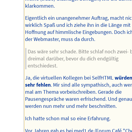
klarkommen.
Eigentlich ein unangenehmer Auftrag, macht nic
wirklich Spaß und ich ziehe ihn in die Länge mit
Hoffnung auf himmlische Eingebungen. Doch ich
der Webmaster, muss da durch.
Das wäre sehr schade. Bitte schlaf noch zwei- 
dreimal darüber, bevor du dich endgültig
entschiedest.
Ja, die virtuellen Kollegen bei SelfHTML
würden
sehr fehlen
. Mir sind alle sympathisch, auch we
mal am Thema vorbeischreiben. Gerade die
Pausengespräche waren erfrischend. Und genau
werden nun mehr und mehr beschnitten.
Ich hatte schon mal so eine Erfahrung.
Vor Jahren gab es bei med1.de (Forum Café "Ch