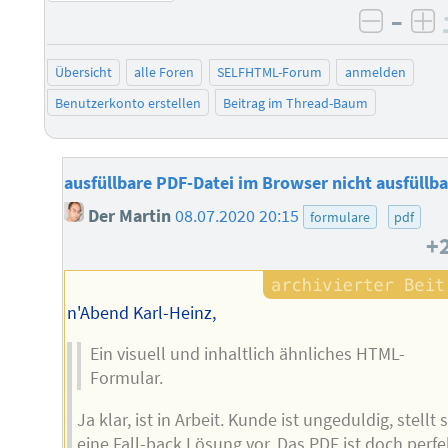
–
negati
po
Übersicht
alle Foren
SELFHTML-Forum
anmelden
Benutzerkonto erstellen
Beitrag im Thread-Baum
ausfüllbare PDF-Datei im Browser nicht ausfüllba
Der Martin
08.07.2020 20:15
formulare
pdf
+
n'Abend Karl-Heinz,
Ein visuell und inhaltlich ähnliches HTML-
Formular.
Ja klar, ist in Arbeit. Kunde ist ungeduldig, stellt 
eine Fall-back Lösung vor. Das PDF ist doch perfe