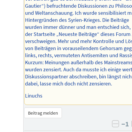
Gautier“) befruchtende Diskussionen zu Philos
und Weltanschauung. Ich wurde sensibilisiert m
Hintergründen des Syrien-Krieges. Die Beiträge
wurden immer dünner und man entschied sich, 
der Startseite „Neueste Beiträge“ dieses Forum
verschweigen. Mehr und mehr Kontrolle und L
von Beiträgen in vorauseilendem Gehorsam ge
links, rechts, vermuteten Antisemiten und Rassi
Kurzum: Meinungen außerhalb des Mainstream
wurden zensiert. Auch da musste ich einige wert
Diskussionspartner abschreiben, bin längst nic
dabei, lasse mich doch nicht zensieren.
Linuchs
Beitrag melden
−1
negat