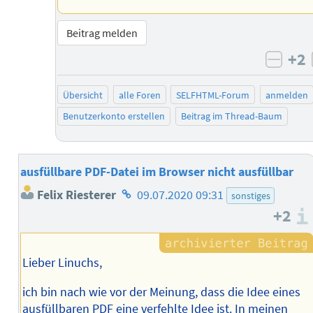
Beitrag melden
+2
negat
Übersicht
alle Foren
SELFHTML-Forum
anmelden
Benutzerkonto erstellen
Beitrag im Thread-Baum
ausfüllbare PDF-Datei im Browser nicht ausfüllbar
Homepage
Felix Riesterer
09.07.2020 09:31
sonstiges
des
+2
Autors
Lieber Linuchs,
ich bin nach wie vor der Meinung, dass die Idee eines
ausfüllbaren PDF eine verfehlte Idee ist. In meinen