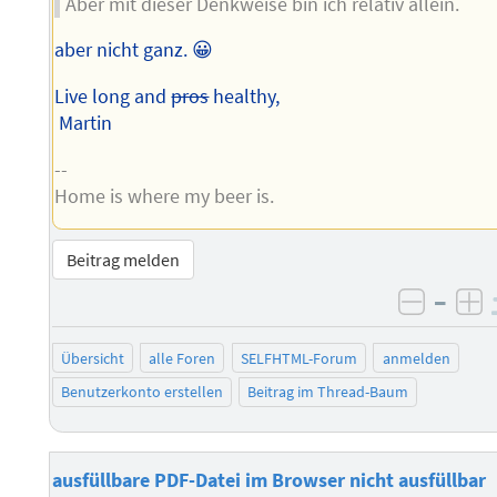
Aber mit dieser Denkweise bin ich relativ allein.
aber nicht ganz. 😀
Live long and
pros
healthy,
Martin
--
Home is where my beer is.
Beitrag melden
–
negati
po
Übersicht
alle Foren
SELFHTML-Forum
anmelden
Benutzerkonto erstellen
Beitrag im Thread-Baum
ausfüllbare PDF-Datei im Browser nicht ausfüllbar