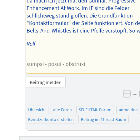
da mach ich jetzt mal den Gunnar: Progressive
Enhancement At Work. Im IE sind die Felder
schlichtweg ständig offen. Die Grundfunktion
"Kontaktformular" der Seite funktioniert. Von d
Bells-And-Whistles ist eine Pfeife verstopft. So 
Rolf
--
sumpsi - posui - obstruxi
Beitrag melden
–
neg
Übersicht
alle Foren
SELFHTML-Forum
anmelden
Benutzerkonto erstellen
Beitrag im Thread-Baum