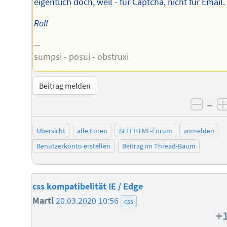
eigentlich doch, weil - für Captcha, nicht für Email.
Rolf
--
sumpsi - posui - obstruxi
Beitrag melden
–
negat
Übersicht
alle Foren
SELFHTML-Forum
anmelden
Benutzerkonto erstellen
Beitrag im Thread-Baum
css kompatibelität IE / Edge
Martl
20.03.2020 10:56
css
+