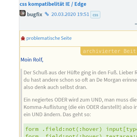
css kompatibelität IE / Edge
Homepage
bugfix
20.03.2020 19:51
css
des
Autors
problematische Seite
Moin Rolf,
Der Schuß aus der Hüfte ging in den Fuß. Lieber R
du hast andere schon so oft an De Morgan erinne
also denk auch selbst dran.
Ein negiertes ODER wird zum UND, man muss die
Komma-Auflistung (die ein ODER darstellt) also i
ein UND ändern. Das geht so:
form .field:not(:hover) input[typ
form .field:not(:hover) textarea: