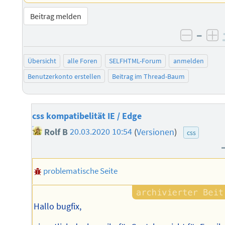
Beitrag melden
–
negati
po
Übersicht
alle Foren
SELFHTML-Forum
anmelden
Benutzerkonto erstellen
Beitrag im Thread-Baum
css kompatibelität IE / Edge
Rolf B
20.03.2020 10:54
(
Versionen
)
css
problematische Seite
Hallo bugfix,