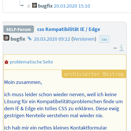
bugfix
20.03.2020 15:10
0
css Kompatibilität IE / Edge
SELF-Forum
Homepage
bugfix
20.03.2020 09:12
(
Versionen
)
css
des
–
I
Autors
problematische Seite
Moin zusammen,
ich muss leider schon wieder nerven, weil ich keine
Lösung für ein Kompatibelitätsproblemchen finde um
dem IE & Edge ein tolles CSS zu erklären. Diese ewig
gestrigen Nervteile verstehen mal wieder nix.
Ich hab mir ein nettes kleines Kontaktformular