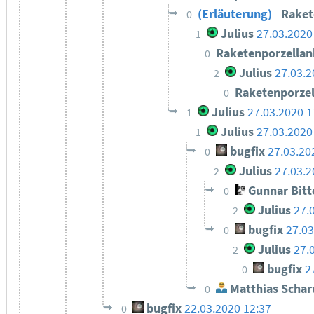
(Erläuterung)
Raket
0
Julius
27.03.2020
1
Raketenporzella
0
Julius
27.03.2
2
Raketenporze
0
Julius
27.03.2020 1
1
Julius
27.03.2020
1
bugfix
27.03.20
0
Julius
27.03.
2
Gunnar Bit
0
Julius
27.
2
bugfix
27.03
0
Julius
27.
2
bugfix
2
0
Matthias Schar
0
bugfix
22.03.2020 12:37
0