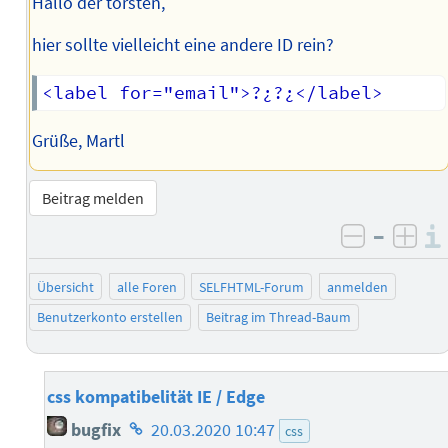
Hallo der torsten,
hier sollte vielleicht eine andere ID rein?
Grüße, Martl
Beitrag melden
–
negativ 
posi
Übersicht
alle Foren
SELFHTML-Forum
anmelden
Benutzerkonto erstellen
Beitrag im Thread-Baum
css kompatibelität IE / Edge
Homepage
bugfix
20.03.2020 10:47
css