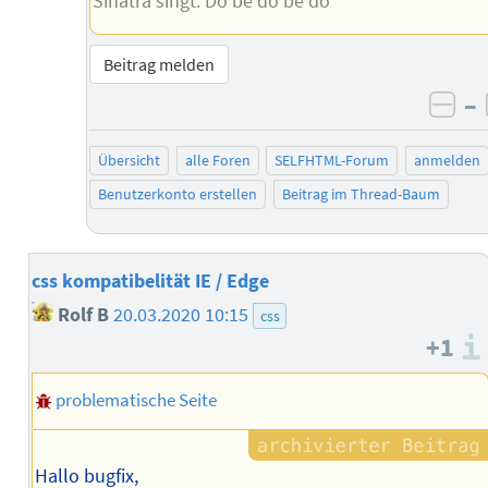
Sinatra singt: Do be do be do
Beitrag melden
–
neg
Übersicht
alle Foren
SELFHTML-Forum
anmelden
Benutzerkonto erstellen
Beitrag im Thread-Baum
css kompatibelität IE / Edge
Rolf B
20.03.2020 10:15
css
+1
problematische Seite
Hallo bugfix,