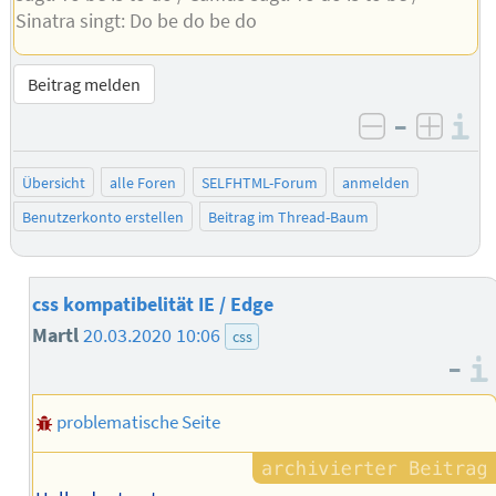
Sinatra singt: Do be do be do
Beitrag melden
–
I
negativ be
posit
Übersicht
alle Foren
SELFHTML-Forum
anmelden
Benutzerkonto erstellen
Beitrag im Thread-Baum
css kompatibelität IE / Edge
Martl
20.03.2020 10:06
css
–
problematische Seite