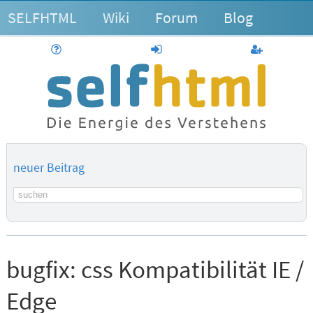
SELFHTML
Wiki
Forum
Blog
Hilfe
anmelden
Benutzerk
neuer Beitrag
Suchbegriff
bugfix:
css Kompatibilität IE /
Edge