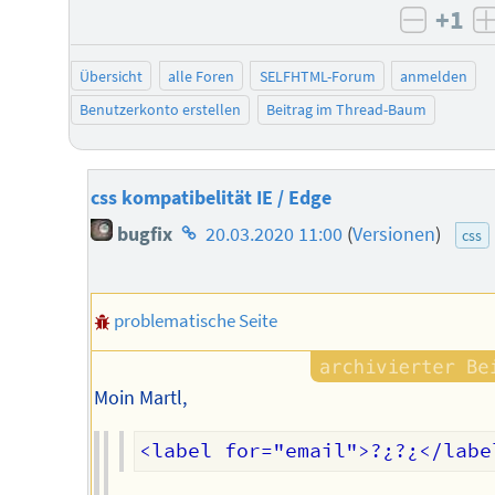
+1
negati
Übersicht
alle Foren
SELFHTML-Forum
anmelden
Benutzerkonto erstellen
Beitrag im Thread-Baum
css kompatibelität IE / Edge
Homepage
bugfix
20.03.2020 11:00
(
Versionen
)
css
des
Autors
problematische Seite
Moin Martl,