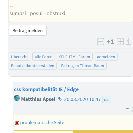
--
sumpsi - posui - obstruxi
Beitrag melden
+1
negativ b
posi
Übersicht
alle Foren
SELFHTML-Forum
anmelden
Benutzerkonto erstellen
Beitrag im Thread-Baum
css kompatibelität IE / Edge
Homepage
Matthias Apsel
20.03.2020 10:47
css
des
–
Autors
problematische Seite