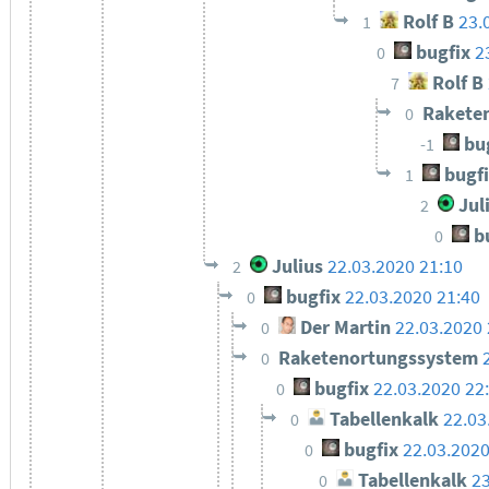
Rolf B
23.
1
bugfix
2
0
Rolf B
7
Rakete
0
bu
-1
bugf
1
Jul
2
bu
0
Julius
22.03.2020 21:10
2
bugfix
22.03.2020 21:40
0
Der Martin
22.03.2020 
0
Raketenortungssystem
0
bugfix
22.03.2020 22
0
Tabellenkalk
22.03
0
bugfix
22.03.2020
0
Tabellenkalk
23
0