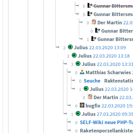
Gunnar Bittersm
0
Gunnar Bittersm
0
Der Martin
22.0
0
Gunnar Bitte
0
Gunnar Bitter
1
Julius
22.03.2020 13:09
2
Julius
22.03.2020 13:18
2
Julius
22.03.2020 13:3
3
Matthias Scharwies
0
Seuche
Raktenstati
0
Julius
22.03.2020 1
1
Der Martin
22.03
0
bugfix
22.03.2020 19
0
Julius
27.03.2020 09:3
1
SELF-Wiki neue PHP-Tu
0
Raketenporzellankist
0