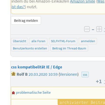
indem du bei Amazon-Einkäufen
Amazon smile
(
Was
ist das?
) nutzt.
Beitrag melden
–
negati
po
Übersicht
alle Foren
SELFHTML-Forum
anmelden
Benutzerkonto erstellen
Beitrag im Thread-Baum
css kompatibelität IE / Edge
Rolf B
20.03.2020 10:59
(
Versionen
)
css
+1
problematische Seite