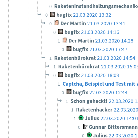
Raketeninstandhaltungsmechanik
0
bugfix
21.03.2020 13:32
0
Der Martin
21.03.2020 13:41
0
bugfix
21.03.2020 14:16
0
Der Martin
21.03.2020 14:28
1
bugfix
21.03.2020 17:47
0
Raketenbürokrat
21.03.2020 14:54
1
Raketenbürokrat
21.03.2020 15:0
1
bugfix
21.03.2020 18:09
0
Captcha, Beispiel und Test mi
1
bugfix
22.03.2020 12:44
0
Schon gehackt!
22.03.2020 1
1
Raketenhacker
22.03.2020
-1
Julius
22.03.2020 14:0
1
Gunnar Bittersmann
0
Julius
22.03.2020 1
0