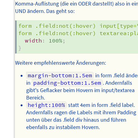
Komma-Auflistung (die ein ODER darstellt) also in ei
UND ändern. Das geht so:
form .field:not(:hover) input[type=
form .field:not(:hover) textarea:pl
width
:
 100%
;
}
Weitere empfehlenswerte Änderungen:
margin-bottom:1.5em
in form .field ände
in
padding-bottom:1.5em
. Andernfalls
gibt's Geflacker beim Hovern im input/textarea
Bereich.
height:100%
statt 4em in form .field label.
Andernfalls ragen die Labels mit ihrem Padding
unten über das .field div hinaus und führen
ebenfalls zu instabilem Hovern.