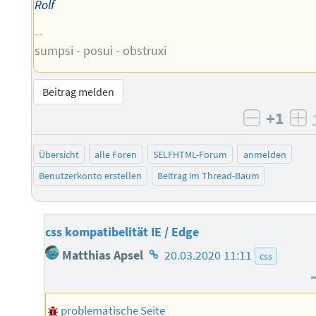
Rolf
--
sumpsi - posui - obstruxi
Beitrag melden
+1
negativ 
po
Übersicht
alle Foren
SELFHTML-Forum
anmelden
Benutzerkonto erstellen
Beitrag im Thread-Baum
css kompatibelität IE / Edge
Homepage
Matthias Apsel
20.03.2020 11:11
css
des
Autors
problematische Seite