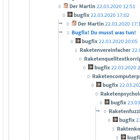
Der Martin
22.03.2020 12:51
0
bugfix
22.03.2020 17:02
0
Der Martin
22.03.2020 17:
0
Bugfix! Du musst was tun!
3
bugfix
22.03.2020 20:05
0
Raketenvereinfacher
22.
2
Raketenquelltextkorri
0
bugfix
22.03.2020 
0
Raketencomputerp
0
bugfix
22.03.20
0
Raketenpsycho
0
bugfix
23.03
0
Raketenfuzz
0
bugfix
2
0
Raktenko
1
bugf
0