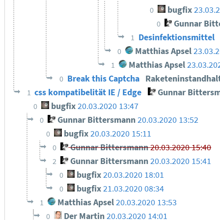
bugfix
23.03.
0
Gunnar Bit
0
Desinfektionsmittel
1
Matthias Apsel
23.03.
0
Matthias Apsel
23.03.20
1
Break this Captcha
Raketeninstandha
0
css kompatibelität IE / Edge
Gunnar Bitters
1
bugfix
20.03.2020 13:47
0
Gunnar Bittersmann
20.03.2020 13:52
0
bugfix
20.03.2020 15:11
0
Gunnar Bittersmann
20.03.2020 15:40
0
Gunnar Bittersmann
20.03.2020 15:41
2
bugfix
20.03.2020 18:01
0
bugfix
21.03.2020 08:34
0
Matthias Apsel
20.03.2020 13:53
1
Der Martin
20.03.2020 14:01
0