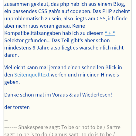
zusammen geklaut, das php hab ich aus einem Blog,
ein passendes CSS gab's auf codepen. Das PHP scheint
unproblematisch zu sein, also liegts am CSS, ich finde
aber nichr raus woran genau. Keine
Kompatibelitätsangaben hab ich zu diesem
* + *
Selektor gefunden... Das Teil gibt's aber schon
mindestens 6 Jahre also liegt es warscheinlich nicht
daran.
Vielleicht kann mal jemand einen schnellen Blick in
den
Seitenquelltext
werfen und mir einen Hinweis
geben.
Danke schon mal im Voraus & auf Wiederlesen!
der torsten
--
------- Shakespeare sagt: To be or not to be / Sartre
sagt: To be is to do / Camus sagt: To do is to be /