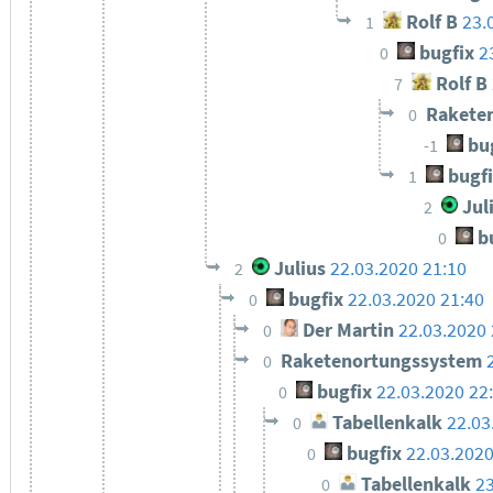
Rolf B
23.
1
bugfix
2
0
Rolf B
7
Rakete
0
bu
-1
bugf
1
Jul
2
bu
0
Julius
22.03.2020 21:10
2
bugfix
22.03.2020 21:40
0
Der Martin
22.03.2020 
0
Raketenortungssystem
0
bugfix
22.03.2020 22
0
Tabellenkalk
22.03
0
bugfix
22.03.2020
0
Tabellenkalk
23
0