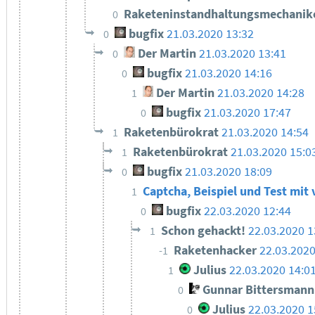
Raketeninstandhaltungsmechanik
0
bugfix
21.03.2020 13:32
0
Der Martin
21.03.2020 13:41
0
bugfix
21.03.2020 14:16
0
Der Martin
21.03.2020 14:28
1
bugfix
21.03.2020 17:47
0
Raketenbürokrat
21.03.2020 14:54
1
Raketenbürokrat
21.03.2020 15:0
1
bugfix
21.03.2020 18:09
0
Captcha, Beispiel und Test mi
1
bugfix
22.03.2020 12:44
0
Schon gehackt!
22.03.2020 1
1
Raketenhacker
22.03.2020
-1
Julius
22.03.2020 14:0
1
Gunnar Bittersmann
0
Julius
22.03.2020 1
0