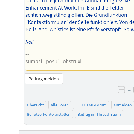
da mach ich jetzt mal den Gunnar: Progressive
Enhancement At Work. Im IE sind die Felder
schlichtweg ständig offen. Die Grundfunktion
"Kontaktformular" der Seite funktioniert. Von d
Bells-And-Whistles ist eine Pfeife verstopft. So 
Rolf
--
sumpsi - posui - obstruxi
Beitrag melden
–
neg
Übersicht
alle Foren
SELFHTML-Forum
anmelden
Benutzerkonto erstellen
Beitrag im Thread-Baum