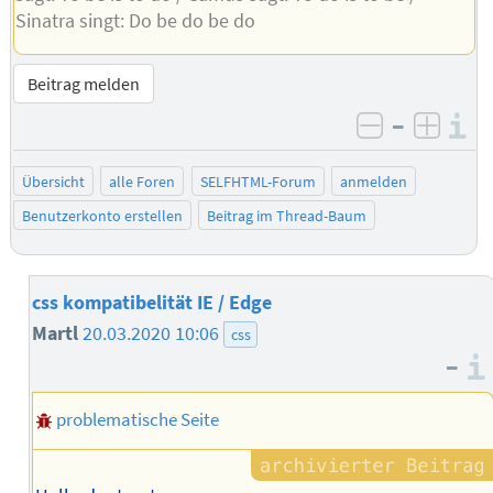
Sinatra singt: Do be do be do
Beitrag melden
–
I
negativ be
posit
Übersicht
alle Foren
SELFHTML-Forum
anmelden
Benutzerkonto erstellen
Beitrag im Thread-Baum
css kompatibelität IE / Edge
Martl
20.03.2020 10:06
css
–
problematische Seite