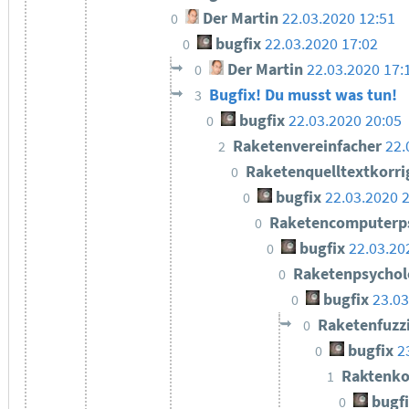
Der Martin
22.03.2020 12:51
0
bugfix
22.03.2020 17:02
0
Der Martin
22.03.2020 17:
0
Bugfix! Du musst was tun!
3
bugfix
22.03.2020 20:05
0
Raketenvereinfacher
22.
2
Raketenquelltextkorri
0
bugfix
22.03.2020 
0
Raketencomputerp
0
bugfix
22.03.20
0
Raketenpsycho
0
bugfix
23.03
0
Raketenfuzz
0
bugfix
2
0
Raktenko
1
bugf
0