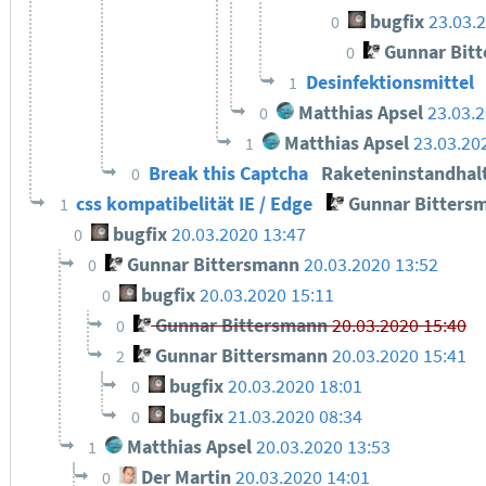
bugfix
23.03.
0
Gunnar Bit
0
Desinfektionsmittel
1
Matthias Apsel
23.03.
0
Matthias Apsel
23.03.20
1
Break this Captcha
Raketeninstandha
0
css kompatibelität IE / Edge
Gunnar Bitters
1
bugfix
20.03.2020 13:47
0
Gunnar Bittersmann
20.03.2020 13:52
0
bugfix
20.03.2020 15:11
0
Gunnar Bittersmann
20.03.2020 15:40
0
Gunnar Bittersmann
20.03.2020 15:41
2
bugfix
20.03.2020 18:01
0
bugfix
21.03.2020 08:34
0
Matthias Apsel
20.03.2020 13:53
1
Der Martin
20.03.2020 14:01
0