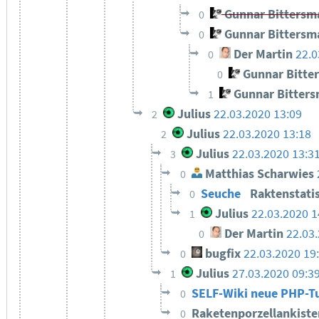
Gunnar Bittersm
0
Gunnar Bittersm
0
Der Martin
22.0
0
Gunnar Bitte
0
Gunnar Bitter
1
Julius
22.03.2020 13:09
2
Julius
22.03.2020 13:18
2
Julius
22.03.2020 13:3
3
Matthias Scharwies
0
Seuche
Raktenstati
0
Julius
22.03.2020 1
1
Der Martin
22.03
0
bugfix
22.03.2020 19
0
Julius
27.03.2020 09:3
1
SELF-Wiki neue PHP-Tu
0
Raketenporzellankist
0