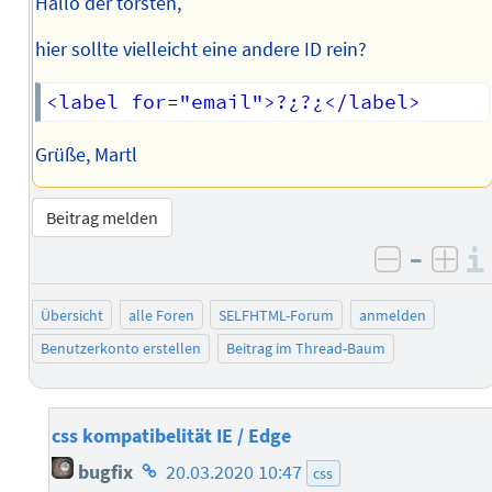
Hallo der torsten,
hier sollte vielleicht eine andere ID rein?
Grüße, Martl
Beitrag melden
–
negativ 
posi
Übersicht
alle Foren
SELFHTML-Forum
anmelden
Benutzerkonto erstellen
Beitrag im Thread-Baum
css kompatibelität IE / Edge
Homepage
bugfix
20.03.2020 10:47
css