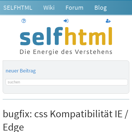
SELFHTML
Wiki
Forum
Blog
Hilfe
anmelden
Benutzerk
neuer Beitrag
Suchbegriff
bugfix:
css Kompatibilität IE /
Edge