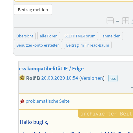
Beitrag melden
–
negati
po
Übersicht
alle Foren
SELFHTML-Forum
anmelden
Benutzerkonto erstellen
Beitrag im Thread-Baum
css kompatibelität IE / Edge
Rolf B
20.03.2020 10:54
(
Versionen
)
css
problematische Seite
Hallo bugfix,