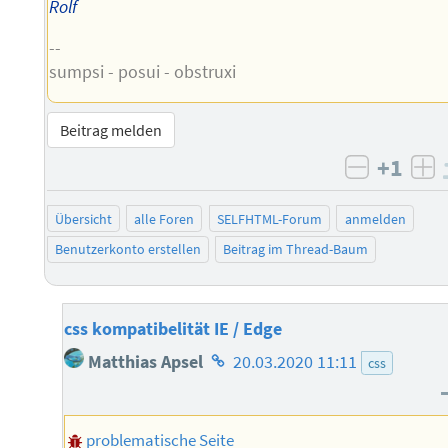
Rolf
--
sumpsi - posui - obstruxi
Beitrag melden
+1
negativ 
po
Übersicht
alle Foren
SELFHTML-Forum
anmelden
Benutzerkonto erstellen
Beitrag im Thread-Baum
css kompatibelität IE / Edge
Homepage
Matthias Apsel
20.03.2020 11:11
css
des
Autors
problematische Seite