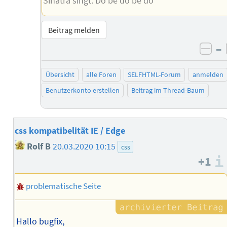
Sinatra singt: Do be do be do
Beitrag melden
–
neg
Übersicht
alle Foren
SELFHTML-Forum
anmelden
Benutzerkonto erstellen
Beitrag im Thread-Baum
css kompatibelität IE / Edge
Rolf B
20.03.2020 10:15
css
+1
problematische Seite
Hallo bugfix,