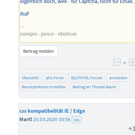
eigentlich doch, weil - für Captcha, nicht für Email.
Rolf
--
sumpsi - posui - obstruxi
Beitrag melden
–
negat
Übersicht
alle Foren
SELFHTML-Forum
anmelden
Benutzerkonto erstellen
Beitrag im Thread-Baum
css kompatibelität IE / Edge
Martl
20.03.2020 10:56
css
+