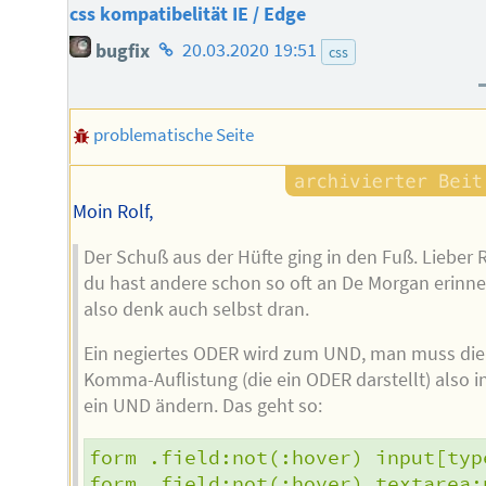
css kompatibelität IE / Edge
Homepage
bugfix
20.03.2020 19:51
css
des
Autors
problematische Seite
Moin Rolf,
Der Schuß aus der Hüfte ging in den Fuß. Lieber R
du hast andere schon so oft an De Morgan erinne
also denk auch selbst dran.
Ein negiertes ODER wird zum UND, man muss die
Komma-Auflistung (die ein ODER darstellt) also i
ein UND ändern. Das geht so:
form .field:not(:hover) input[typ
form .field:not(:hover) textarea: