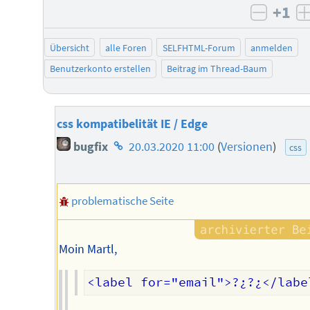
+1
negati
Übersicht
alle Foren
SELFHTML-Forum
anmelden
Benutzerkonto erstellen
Beitrag im Thread-Baum
css kompatibelität IE / Edge
Homepage
bugfix
20.03.2020 11:00
(
Versionen
)
css
des
Autors
problematische Seite
Moin Martl,