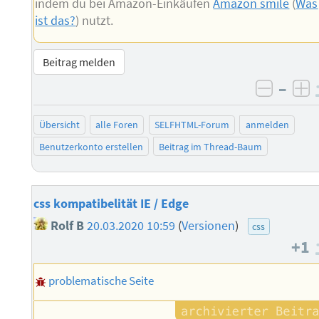
indem du bei Amazon-Einkäufen
Amazon smile
(
Was
ist das?
) nutzt.
Beitrag melden
–
negati
po
Übersicht
alle Foren
SELFHTML-Forum
anmelden
Benutzerkonto erstellen
Beitrag im Thread-Baum
css kompatibelität IE / Edge
Rolf B
20.03.2020 10:59
(
Versionen
)
css
+1
problematische Seite