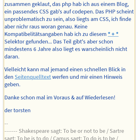
zusammen geklaut, das php hab ich aus einem Blog,
ein passendes CSS gab's auf codepen. Das PHP scheint
unproblematisch zu sein, also liegts am CSS, ich finde
aber nichr raus woran genau. Keine
Kompatibelitätsangaben hab ich zu diesem
* + *
Selektor gefunden... Das Teil gibt's aber schon
mindestens 6 Jahre also liegt es warscheinlich nicht
daran.
Vielleicht kann mal jemand einen schnellen Blick in
den
Seitenquelltext
werfen und mir einen Hinweis
geben.
Danke schon mal im Voraus & auf Wiederlesen!
der torsten
--
------- Shakespeare sagt: To be or not to be / Sartre
sagt: To be is to do / Camus sagt: To do is to be /