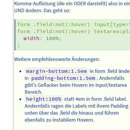
Komma-Auflistung (die ein ODER darstellt) also in ei
UND ändern. Das geht so:
form .field:not(:hover) input[type=
form .field:not(:hover) textarea:pl
width
:
 100%
;
}
Weitere empfehlenswerte Änderungen:
margin-bottom:1.5em
in form .field ände
in
padding-bottom:1.5em
. Andernfalls
gibt's Geflacker beim Hovern im input/textarea
Bereich.
height:100%
statt 4em in form .field label.
Andernfalls ragen die Labels mit ihrem Padding
unten über das .field div hinaus und führen
ebenfalls zu instabilem Hovern.