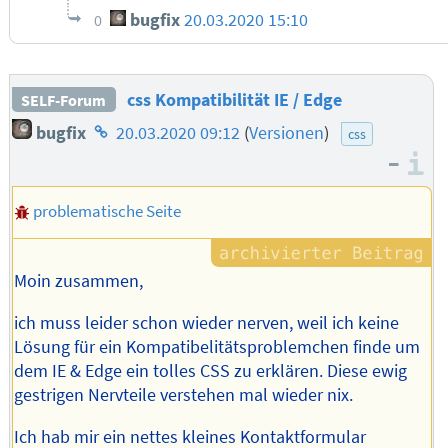
bugfix
20.03.2020 15:10
0
css Kompatibilität IE / Edge
SELF-Forum
Homepage
bugfix
20.03.2020 09:12
(
Versionen
)
css
des
–
I
Autors
problematische Seite
Moin zusammen,
ich muss leider schon wieder nerven, weil ich keine
Lösung für ein Kompatibelitätsproblemchen finde um
dem IE & Edge ein tolles CSS zu erklären. Diese ewig
gestrigen Nervteile verstehen mal wieder nix.
Ich hab mir ein nettes kleines Kontaktformular