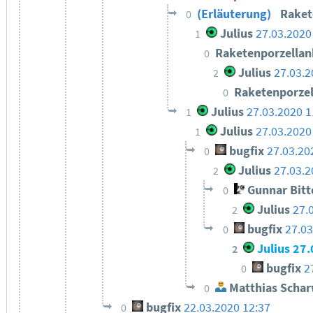
(Erläuterung)
Raket
0
Julius
27.03.2020
1
Raketenporzella
0
Julius
27.03.2
2
Raketenporze
0
Julius
27.03.2020 1
1
Julius
27.03.2020
1
bugfix
27.03.20
0
Julius
27.03.
2
Gunnar Bit
0
Julius
27.
2
bugfix
27.03
0
Julius
27.
2
bugfix
2
0
Matthias Schar
0
bugfix
22.03.2020 12:37
0