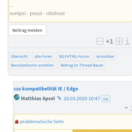
--
sumpsi - posui - obstruxi
Beitrag melden
+1
negativ b
posi
Übersicht
alle Foren
SELFHTML-Forum
anmelden
Benutzerkonto erstellen
Beitrag im Thread-Baum
css kompatibelität IE / Edge
Homepage
Matthias Apsel
20.03.2020 10:47
css
des
–
Autors
problematische Seite