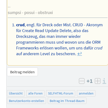
--
sumpsi - posui - obstruxi
crud
, engl. für Dreck oder Mist. CRUD - Akronym
für Create Read Update Delete, also das
Dreckszeug, das man immer wieder
programmieren muss und wovon uns die ORM
Frameworks erlösen wollen, um uns dafür
crud
auf anderem Level zu bescheren.
↩︎
Beitrag melden
+1
negativ b
posi
Übersicht
alle Foren
SELFHTML-Forum
anmelden
Benutzerkonto erstellen
Beitrag im Thread-Baum