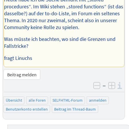
procedures“. Im Wiki stehen „stored functions“ (ist das
dasselbe?) auf der to-do-Liste, im Forum ein seltenes
Thema. In 2020 nur zweimal, scheint also in unserer
Community keine Rolle zu spielen.
Was müsste ich beachten, wo sind die Grenzen und
Fallstricke?
fragt Linuchs
Beitrag melden
–
I
negativ be
posit
Übersicht
alle Foren
SELFHTML-Forum
anmelden
Benutzerkonto erstellen
Beitrag im Thread-Baum