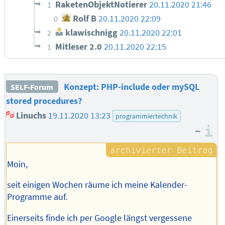
RaketenObjektNotierer
20.11.2020 21:46
1
Rolf B
20.11.2020 22:09
0
klawischnigg
20.11.2020 22:01
2
Mitleser 2.0
20.11.2020 22:15
1
Konzept: PHP-include oder mySQL
SELF-Forum
stored procedures?
Linuchs
19.11.2020 13:23
programmiertechnik
–
I
Moin,
seit einigen Wochen räume ich meine Kalender-
Programme auf.
Einerseits finde ich per Google längst vergessene