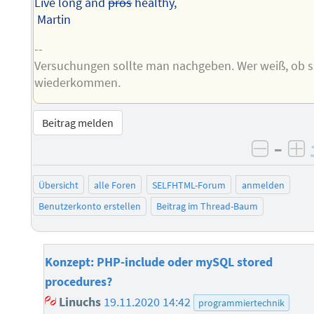
Live long and
pros
healthy,
Martin
--
Versuchungen sollte man nachgeben. Wer weiß, ob s
wiederkommen.
Beitrag melden
–
negati
po
Übersicht
alle Foren
SELFHTML-Forum
anmelden
Benutzerkonto erstellen
Beitrag im Thread-Baum
Konzept: PHP-include oder mySQL stored
procedures?
Linuchs
19.11.2020 14:42
programmiertechnik