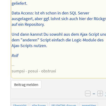
geliefert.
Data Access: Ist eh schon in den SQL Server
ausgelagert, aber ggf. lohnt sich auch hier der Rückgri
auf ein Repository.
Und dann kannst Du sowohl aus dem Ajax-Script un
dem "anderen" Script einfach die Logic-Module des
Ajax-Scripts nutzen.
Rolf
--
sumpsi - posui - obstruxi
Beitrag melden
–
negati
po
Übersicht
alle Foren
SELFHTML-Forum
anmelden