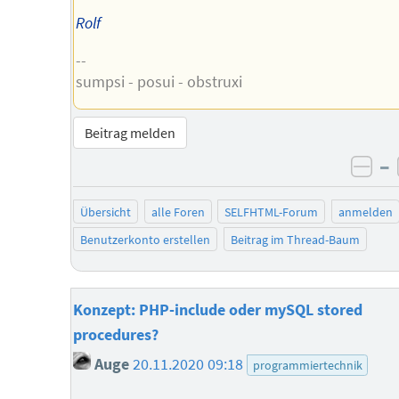
Rolf
--
sumpsi - posui - obstruxi
Beitrag melden
–
neg
Übersicht
alle Foren
SELFHTML-Forum
anmelden
Benutzerkonto erstellen
Beitrag im Thread-Baum
Konzept: PHP-include oder mySQL stored
procedures?
Auge
20.11.2020 09:18
programmiertechnik