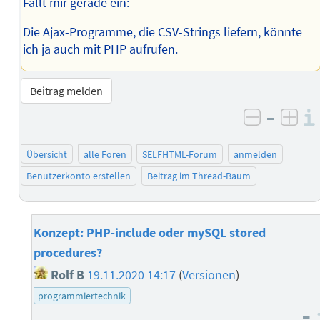
Fällt mir gerade ein:
Die Ajax-Programme, die CSV-Strings liefern, könnte
ich ja auch mit PHP aufrufen.
Beitrag melden
–
negativ 
posi
Übersicht
alle Foren
SELFHTML-Forum
anmelden
Benutzerkonto erstellen
Beitrag im Thread-Baum
Konzept: PHP-include oder mySQL stored
procedures?
Rolf B
19.11.2020 14:17
(
Versionen
)
programmiertechnik
–