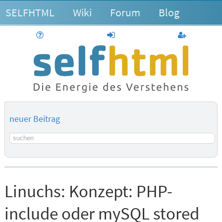
SELFHTML
Wiki
Forum
Blog
Hilfe
anmelden
Benutzerk
neuer Beitrag
Suchbegriff
Linuchs:
Konzept: PHP-
include oder mySQL stored