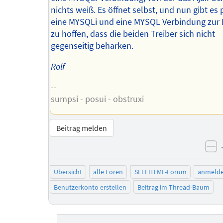
nichts weiß. Es öffnet selbst, und nun gibt es 
eine MYSQLi und eine MYSQL Verbindung zur D
zu hoffen, dass die beiden Treiber sich nicht
gegenseitig beharken.
Rolf
--
sumpsi - posui - obstruxi
Beitrag melden
ne
Übersicht
alle Foren
SELFHTML-Forum
anmeld
Benutzerkonto erstellen
Beitrag im Thread-Baum