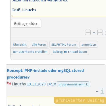
bezahlen muss. Ich vermute es.
Gruß, Linuchs
Beitrag melden
–
negati
po
Übersicht
alle Foren
SELFHTML-Forum
anmelden
Benutzerkonto erstellen
Beitrag im Thread-Baum
Konzept: PHP-include oder mySQL stored
procedures?
Linuchs
19.11.2020 14:10
programmiertechnik
–