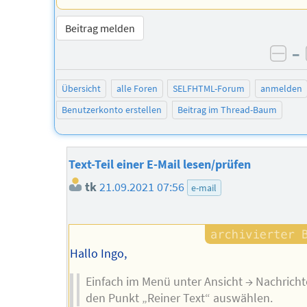
Beitrag melden
–
neg
Übersicht
alle Foren
SELFHTML-Forum
anmelden
Benutzerkonto erstellen
Beitrag im Thread-Baum
Text-Teil einer E-Mail lesen/prüfen
tk
21.09.2021 07:56
e-mail
Hallo Ingo,
Einfach im Menü unter Ansicht → Nachricht
den Punkt „Reiner Text“ auswählen.