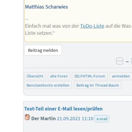
Matthias Scharwies
--
Einfach mal was von der
ToDo-Liste
auf die Was-
Liste setzen.“
Beitrag melden
–
neg
Übersicht
alle Foren
SELFHTML-Forum
anmelden
Benutzerkonto erstellen
Beitrag im Thread-Baum
Text-Teil einer E-Mail lesen/prüfen
Der Martin
21.09.2021 11:10
e-mail