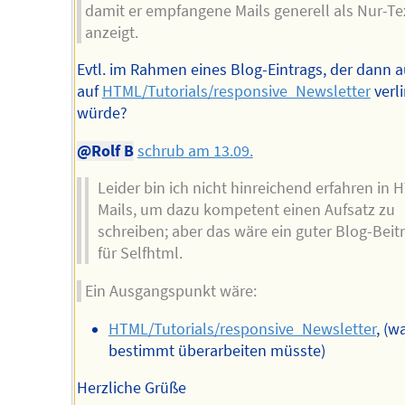
damit er empfangene Mails generell als Nur-Te
anzeigt.
Evtl. im Rahmen eines Blog-Eintrags, der dann 
auf
HTML/Tutorials/responsive_Newsletter
verl
würde?
@Rolf B
schrub am 13.09.
Leider bin ich nicht hinreichend erfahren in
Mails, um dazu kompetent einen Aufsatz zu
schreiben; aber das wäre ein guter Blog-Beit
für Selfhtml.
Ein Ausgangspunkt wäre:
HTML/Tutorials/responsive_Newsletter
, (
bestimmt überarbeiten müsste)
Herzliche Grüße