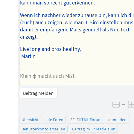
kann man so recht gut erkennen.
Wenn ich nachher wieder zuhause bin, kann ich di
(euch) auch zeigen, wie man T-Bird einstellen mus
damit er empfangene Mails generell als Nur-Text
anzeigt.
Live long and
pros
healthy,
Martin
--
Klein φ macht auch Mist.
Beitrag melden
–
negat
Übersicht
alle Foren
SELFHTML-Forum
anmelden
Benutzerkonto erstellen
Beitrag im Thread-Baum