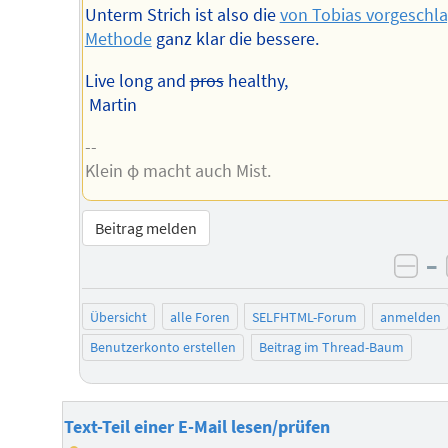
Unterm Strich ist also die
von Tobias vorgeschl
Methode
ganz klar die bessere.
Live long and
pros
healthy,
Martin
--
Klein φ macht auch Mist.
Beitrag melden
–
neg
Übersicht
alle Foren
SELFHTML-Forum
anmelden
Benutzerkonto erstellen
Beitrag im Thread-Baum
Text-Teil einer E-Mail lesen/prüfen