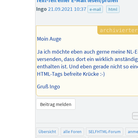
Text-Teil einer E-Mail lesen/prüfen
Ingo
21.09.2021 10:37
e-mail
html
Moin Auge
Ja ich möchte eben auch gerne meine NL-E
versenden, dass dort ein wirklich anständig
enthalten ist. Und eben gerade nicht so ein
HTML-Tags befreite Krücke :-)
Gruß Ingo
Beitrag melden
Übersicht
alle Foren
SELFHTML-Forum
anme