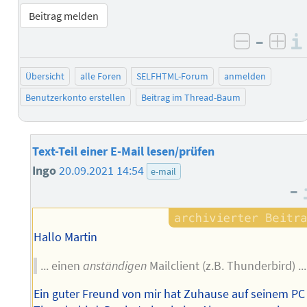
Beitrag melden
–
negativ 
posi
Übersicht
alle Foren
SELFHTML-Forum
anmelden
Benutzerkonto erstellen
Beitrag im Thread-Baum
Text-Teil einer E-Mail lesen/prüfen
Ingo
20.09.2021 14:54
e-mail
–
Hallo Martin
... einen
anständigen
Mailclient (z.B. Thunderbird) ...
Ein guter Freund von mir hat Zuhause auf seinem PC