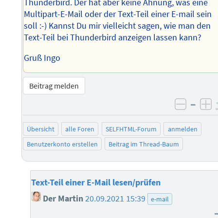
Thunderbird. Der hat aber keine Ahnung, was eine
Multipart-E-Mail oder der Text-Teil einer E-mail sein
soll :-) Kannst Du mir vielleicht sagen, wie man den
Text-Teil bei Thunderbird anzeigen lassen kann?
Gruß Ingo
Beitrag melden
–
negati
po
Übersicht
alle Foren
SELFHTML-Forum
anmelden
Benutzerkonto erstellen
Beitrag im Thread-Baum
Text-Teil einer E-Mail lesen/prüfen
Der Martin
20.09.2021 15:39
e-mail