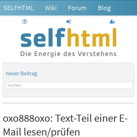
SELFHTML
Wiki
Forum
Blog
Hilfe
anmelden
Benutzerk
neuer Beitrag
Suchbegriff
oxo888oxo:
Text-Teil einer E-
Mail lesen/prüfen