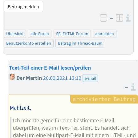
Beitrag melden
–
I
negativ be
posit
Übersicht
alle Foren
SELFHTML-Forum
anmelden
Benutzerkonto erstellen
Beitrag im Thread-Baum
Text-Teil einer E-Mail lesen/prüfen
Der Martin
20.09.2021 13:10
e-mail
–
Mahlzeit,
Ich möchte gerne für eine bestimmte E-Mail
überprüfen, was im Text-Teil steht. Es handelt sich
dabei um eine Multipart-E-Mail mit einem HTML- und