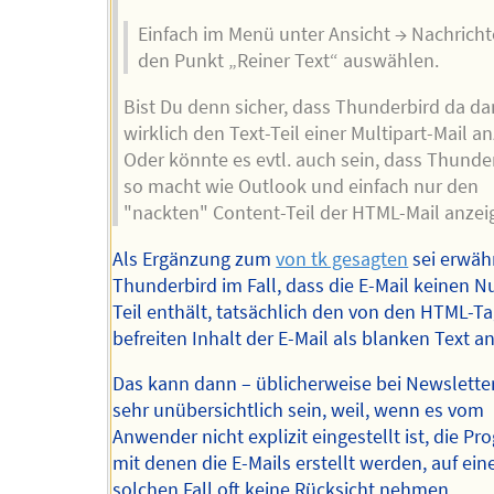
Einfach im Menü unter Ansicht → Nachricht
den Punkt „Reiner Text“ auswählen.
Bist Du denn sicher, dass Thunderbird da d
wirklich den Text-Teil einer Multipart-Mail an
Oder könnte es evtl. auch sein, dass Thunde
so macht wie Outlook und einfach nur den
"nackten" Content-Teil der HTML-Mail anzei
Als Ergänzung zum
von tk gesagten
sei erwäh
Thunderbird im Fall, dass die E-Mail keinen N
Teil enthält, tatsächlich den von den HTML-T
befreiten Inhalt der E-Mail als blanken Text an
Das kann dann – üblicherweise bei Newslette
sehr unübersichtlich sein, weil, wenn es vom
Anwender nicht explizit eingestellt ist, die P
mit denen die E-Mails erstellt werden, auf ein
solchen Fall oft keine Rücksicht nehmen.