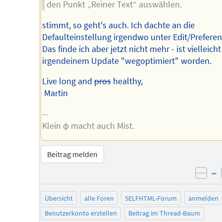
den Punkt „Reiner Text“ auswählen.
stimmt, so geht's auch. Ich dachte an die
Defaulteinstellung irgendwo unter Edit/Preferen
Das finde ich aber jetzt nicht mehr - ist vielleicht
irgendeinem Update "wegoptimiert" worden.
Live long and
pros
healthy,
Martin
--
Klein φ macht auch Mist.
Beitrag melden
–
neg
Übersicht
alle Foren
SELFHTML-Forum
anmelden
Benutzerkonto erstellen
Beitrag im Thread-Baum