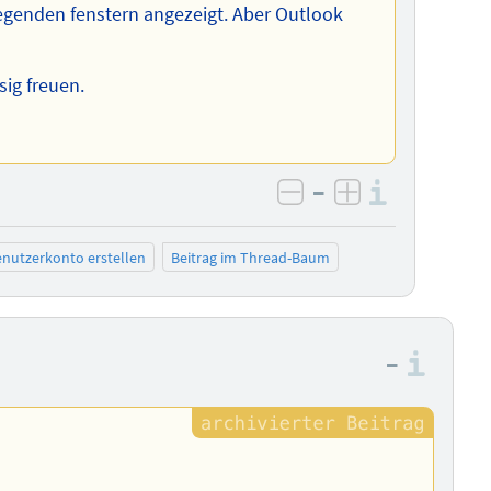
iegenden fenstern angezeigt. Aber Outlook
sig freuen.
–
Informa
negativ bewerten
positiv bewe
nutzerkonto erstellen
Beitrag im Thread-Baum
–
Info