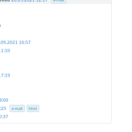
9
.09.2021 16:57
11:10
17:19
8:00
0:25
e-mail
html
0:37