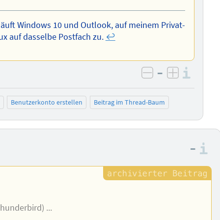
läuft Windows 10 und Outlook, auf meinem Privat-
ux auf dasselbe Postfach zu.
↩︎
–
Info
negativ bewer
positiv b
Benutzerkonto erstellen
Beitrag im Thread-Baum
–
I
hunderbird) ...