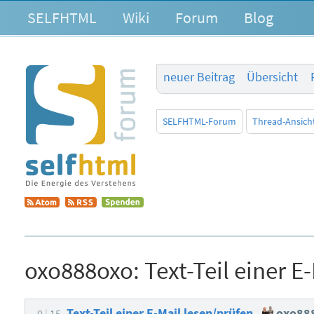
SELFHTML
Wiki
Forum
Blog
neuer Beitrag
Übersicht
SELFHTML-Forum
Thread-Ansich
oxo888oxo:
Text-Teil einer E
Text-Teil einer E-Mail lesen/prüfen
oxo88
0
15