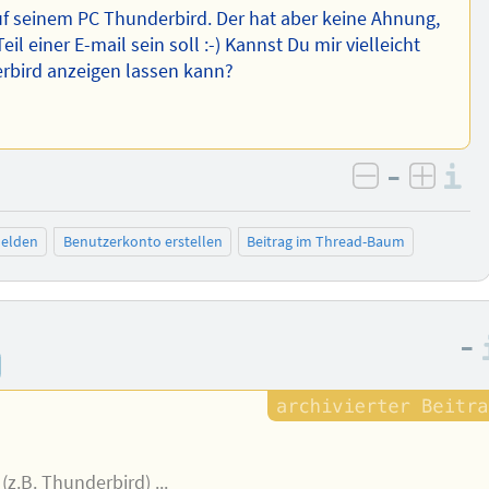
uf seinem PC Thunderbird. Der hat aber keine Ahnung,
il einer E-mail sein soll :-) Kannst Du mir vielleicht
erbird anzeigen lassen kann?
–
I
negativ be
posit
elden
Benutzerkonto erstellen
Beitrag im Thread-Baum
–
(z.B. Thunderbird) ...