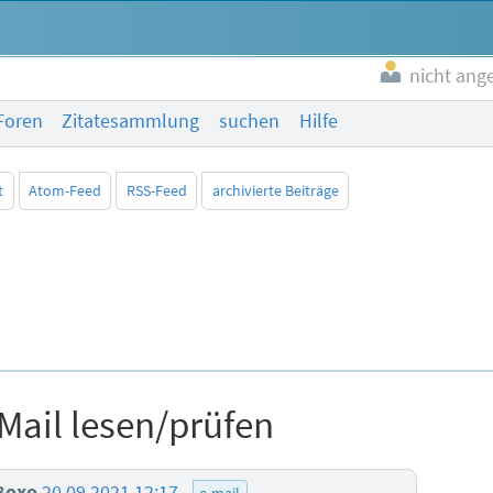
nicht ang
Foren
Zitatesammlung
suchen
Hilfe
t
Atom-Feed
RSS-Feed
archivierte Beiträge
-Mail lesen/prüfen
8oxo
20.09.2021 12:17
e-mail