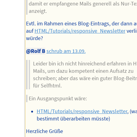
damit er empfangene Mails generell als Nur-Te
anzeigt.
Evtl. im Rahmen eines Blog-Eintrags, der dann 
auf
HTML/Tutorials/responsive_Newsletter
verl
würde?
@Rolf B
schrub am 13.09.
Leider bin ich nicht hinreichend erfahren in
Mails, um dazu kompetent einen Aufsatz zu
schreiben; aber das wäre ein guter Blog-Beit
für Selfhtml.
Ein Ausgangspunkt wäre:
HTML/Tutorials/responsive_Newsletter
, (
bestimmt überarbeiten müsste)
Herzliche Grüße