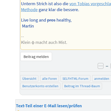
Unterm Strich ist also die
von Tobias vorgeschl
Methode
ganz klar die bessere.
Live long and
pros
healthy,
Martin
--
Klein φ macht auch Mist.
Beitrag melden
–
neg
Übersicht
alle Foren
SELFHTML-Forum
anmelden
Benutzerkonto erstellen
Beitrag im Thread-Baum
Text-Teil einer E-Mail lesen/prüfen