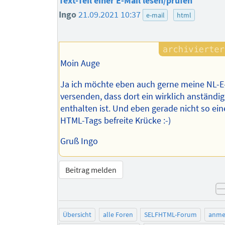
Text-Teil einer E-Mail lesen/prüfen
Ingo
21.09.2021 10:37
e-mail
html
Moin Auge
Ja ich möchte eben auch gerne meine NL-E
versenden, dass dort ein wirklich anständig
enthalten ist. Und eben gerade nicht so ein
HTML-Tags befreite Krücke :-)
Gruß Ingo
Beitrag melden
Übersicht
alle Foren
SELFHTML-Forum
anme