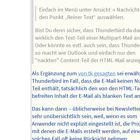
Einfach im Menü unter Ansicht → Nachricht
den Punkt „Reiner Text“ auswählen.
Bist Du denn sicher, dass Thunderbird da d
wirklich den Text-Teil einer Multipart-Mail an
Oder könnte es evtl. auch sein, dass Thunde
so macht wie Outlook und einfach nur den
"nackten" Content-Teil der HTML-Mail anzei
Als Ergänzung zum
von tk gesagten
sei erwäh
Thunderbird im Fall, dass die E-Mail keinen N
Teil enthält, tatsächlich den von den HTML-T
befreiten Inhalt der E-Mail als blanken Text an
Das kann dann – üblicherweise bei Newslette
sehr unübersichtlich sein, weil, wenn es vom
Anwender nicht explizit eingestellt ist, die P
mit denen die E-Mails erstellt werden, auf ein
solchen Fall oft keine Rücksicht nehmen.