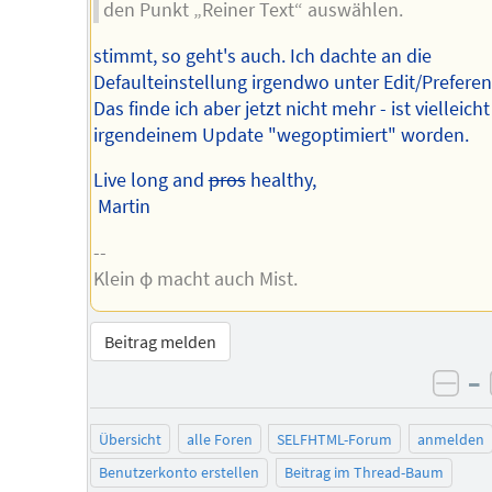
den Punkt „Reiner Text“ auswählen.
stimmt, so geht's auch. Ich dachte an die
Defaulteinstellung irgendwo unter Edit/Preferen
Das finde ich aber jetzt nicht mehr - ist vielleicht
irgendeinem Update "wegoptimiert" worden.
Live long and
pros
healthy,
Martin
--
Klein φ macht auch Mist.
Beitrag melden
–
neg
Übersicht
alle Foren
SELFHTML-Forum
anmelden
Benutzerkonto erstellen
Beitrag im Thread-Baum