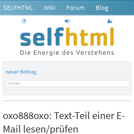
SELFHTML
Wiki
Forum
Blog
Hilfe
anmelden
Benutzerk
neuer Beitrag
Suchbegriff
oxo888oxo:
Text-Teil einer E-
Mail lesen/prüfen