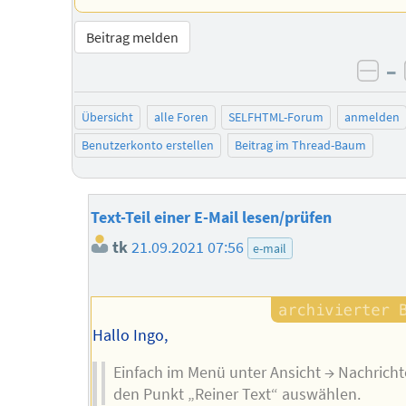
Beitrag melden
–
neg
Übersicht
alle Foren
SELFHTML-Forum
anmelden
Benutzerkonto erstellen
Beitrag im Thread-Baum
Text-Teil einer E-Mail lesen/prüfen
tk
21.09.2021 07:56
e-mail
Hallo Ingo,
Einfach im Menü unter Ansicht → Nachricht
den Punkt „Reiner Text“ auswählen.