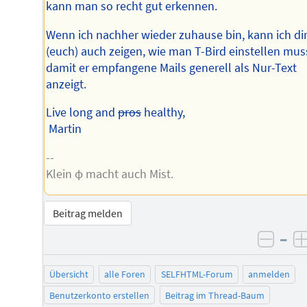
kann man so recht gut erkennen.
Wenn ich nachher wieder zuhause bin, kann ich di
(euch) auch zeigen, wie man T-Bird einstellen mus
damit er empfangene Mails generell als Nur-Text
anzeigt.
Live long and
pros
healthy,
Martin
--
Klein φ macht auch Mist.
Beitrag melden
–
negat
Übersicht
alle Foren
SELFHTML-Forum
anmelden
Benutzerkonto erstellen
Beitrag im Thread-Baum