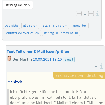
Beitrag melden
–
I
negativ be
posit
Übersicht
alle Foren
SELFHTML-Forum
anmelden
Benutzerkonto erstellen
Beitrag im Thread-Baum
Text-Teil einer E-Mail lesen/prüfen
Der Martin
20.09.2021 13:10
e-mail
–
Mahlzeit,
Ich möchte gerne für eine bestimmte E-Mail
überprüfen, was im Text-Teil steht. Es handelt sich
dabei um eine Multipart-E-Mail mit einem HTML- und