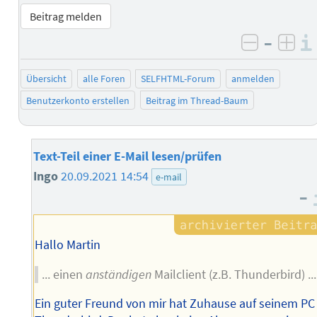
Beitrag melden
–
negativ 
posi
Übersicht
alle Foren
SELFHTML-Forum
anmelden
Benutzerkonto erstellen
Beitrag im Thread-Baum
Text-Teil einer E-Mail lesen/prüfen
Ingo
20.09.2021 14:54
e-mail
–
Hallo Martin
... einen
anständigen
Mailclient (z.B. Thunderbird) ...
Ein guter Freund von mir hat Zuhause auf seinem PC