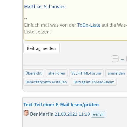
Matthias Scharwies
--
Einfach mal was von der
ToDo-Liste
auf die Was-
Liste setzen.“
Beitrag melden
–
neg
Übersicht
alle Foren
SELFHTML-Forum
anmelden
Benutzerkonto erstellen
Beitrag im Thread-Baum
Text-Teil einer E-Mail lesen/prüfen
Der Martin
21.09.2021 11:10
e-mail