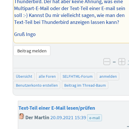
Thunderbird. Der hat aber keine Ahnung, was eine
Multipart-E-Mail oder der Text-Teil einer E-mail sein
soll :-) Kannst Du mir vielleicht sagen, wie man den
Text-Teil bei Thunderbird anzeigen lassen kann?
Gruß Ingo
Beitrag melden
–
negati
po
Übersicht
alle Foren
SELFHTML-Forum
anmelden
Benutzerkonto erstellen
Beitrag im Thread-Baum
Text-Teil einer E-Mail lesen/prüfen
Der Martin
20.09.2021 15:39
e-mail