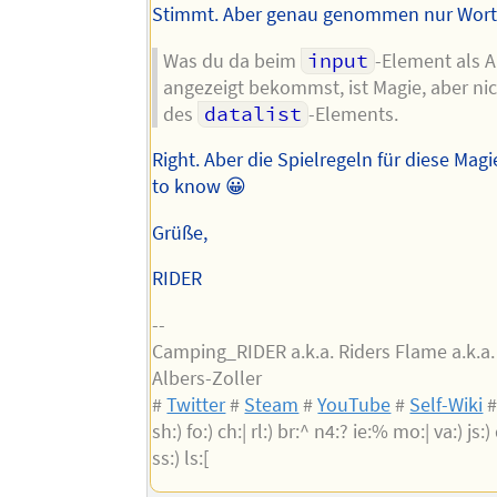
Stimmt. Aber genau genommen nur Wort
Was du da beim
input
-Element als A
angezeigt bekommst, ist Magie, aber nic
des
datalist
-Elements.
Right. Aber die Spielregeln für diese Mag
to know 😀
Grüße,
RIDER
--
Camping_RIDER a.k.a. Riders Flame a.k.a
Albers-Zoller
#
Twitter
#
Steam
#
YouTube
#
Self-Wiki
sh:) fo:) ch:| rl:) br:^ n4:? ie:% mo:| va:) js:) 
ss:) ls:[