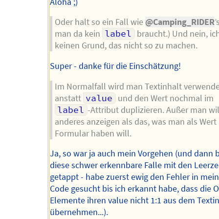
Aloha ;)
Oder halt so ein Fall wie
@Camping_RIDER
’
man da kein
label
braucht.) Und nein, ic
keinen Grund, das nicht so zu machen.
Super - danke für die Einschätzung!
Im Normalfall wird man Textinhalt verwend
anstatt
value
und den Wert nochmal im
label
-Attribut duplizieren. Außer man wi
anderes anzeigen als das, was man als Wert
Formular haben will.
Ja, so war ja auch mein Vorgehen (und dann bi
diese schwer erkennbare Falle mit den Leerz
getappt - habe zuerst ewig den Fehler in me
Code gesucht bis ich erkannt habe, dass die 
Elemente ihren value nicht 1:1 aus dem Texti
übernehmen...).