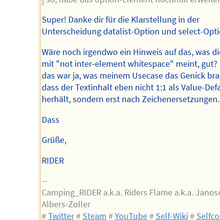
Super! Danke dir für die Klarstellung in der
Unterscheidung datalist-Option und select-Opti
Wäre noch irgendwo ein Hinweis auf das, was d
mit "not inter-element whitespace" meint, gut?
das war ja, was meinem Usecase das Genick bra
dass der Textinhalt eben nicht 1:1 als Value-Def
herhält, sondern erst nach Zeichenersetzungen.
Dass
Grüße,
RIDER
--
Camping_RIDER a.k.a. Riders Flame a.k.a. Janos
Albers-Zoller
#
Twitter
#
Steam
#
YouTube
#
Self-Wiki
#
Selfc