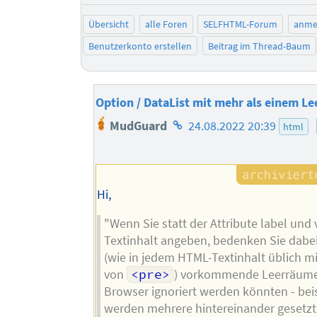
Übersicht
alle Foren
SELFHTML-Forum
anme
Benutzerkonto erstellen
Beitrag im Thread-Baum
Option / DataList mit mehr als einem Le
Homepage
MudGuard
24.08.2022 20:39
html
des
Autors
Hi,
"Wenn Sie statt der Attribute label und
Textinhalt angeben, bedenken Sie dabei
(wie in jedem HTML-Textinhalt üblich 
von
<pre>
) vorkommende Leerräum
Browser ignoriert werden könnten - bei
werden mehrere hintereinander gesetzt