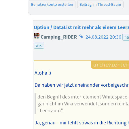
Benutzerkonto erstellen
Beitrag im Thread-Baum
Option / DataList mit mehr als einem Leer
Homepage
Camping_RIDER
24.08.2022 20:36
ht
des
wiki
Autors
Aloha ;)
Da haben wir jetzt aneinander vorbeigesch
den Begriff des inter-element Whitespace 
gar nicht im Wiki verwendet, sondern einf
"Leerraum".
Ja, genau - mir fehlt sowas in die Richtung