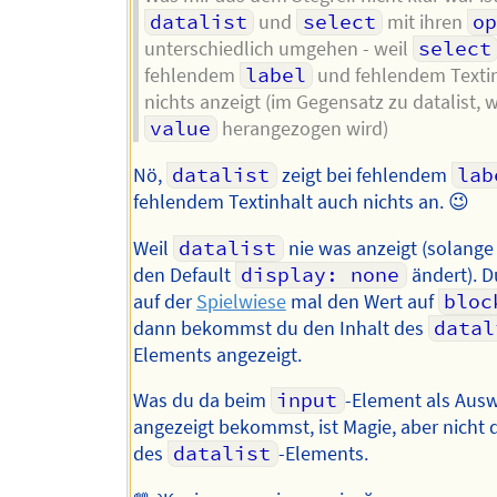
datalist
und
select
mit ihren
o
unterschiedlich umgehen - weil
select
fehlendem
label
und fehlendem Texti
nichts anzeigt (im Gegensatz zu datalist, 
value
herangezogen wird)
Nö,
datalist
zeigt bei fehlendem
lab
fehlendem Textinhalt auch nichts an. 😉
Weil
datalist
nie was anzeigt (solange
den Default
display: none
ändert). D
auf der
Spielwiese
mal den Wert auf
bloc
dann bekommst du den Inhalt des
datal
Elements angezeigt.
Was du da beim
input
-Element als Ausw
angezeigt bekommst, ist Magie, aber nicht d
des
datalist
-Elements.