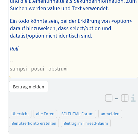
und die Elementinhalte als Sekundärinformation. Zum
Suchen werden value und Text verwendet.
Ein todo könnte sein, bei der Erklärung von <option>
darauf hinzuweisen, dass select/option und
datalist/option nicht identisch sind.
Rolf
--
sumpsi - posui - obstruxi
Beitrag melden
–
negativ 
posi
Übersicht
alle Foren
SELFHTML-Forum
anmelden
Benutzerkonto erstellen
Beitrag im Thread-Baum