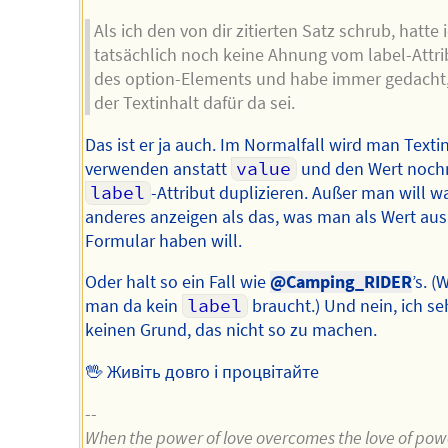
Als ich den von dir zitierten Satz schrub, hatte 
tatsächlich noch keine Ahnung vom label-Attri
des option-Elements und habe immer gedacht
der Textinhalt dafür da sei.
Das ist er ja auch. Im Normalfall wird man Texti
verwenden anstatt
value
und den Wert noch
label
-Attribut duplizieren. Außer man will w
anderes anzeigen als das, was man als Wert au
Formular haben will.
Oder halt so ein Fall wie
@Camping_RIDER
’s. (
man da kein
label
braucht.) Und nein, ich se
keinen Grund, das nicht so zu machen.
🖖 Живіть довго і процвітайте
--
When the power of love overcomes the love of pow