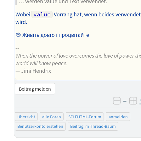
… werden value und Text verwendet.
Wobei
value
Vorrang hat, wenn beides verwendet
wird.
🖖 Живіть довго і процвітайте
--
When the power of love overcomes the love of power th
world will know peace.
— Jimi Hendrix
Beitrag melden
–
negati
po
Übersicht
alle Foren
SELFHTML-Forum
anmelden
Benutzerkonto erstellen
Beitrag im Thread-Baum