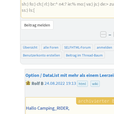
sh:) fo:) ch:| rl:) br:^ n4:? ie:% mo:| va:) js:) de:> zu:
ss:) ls:[
Beitrag melden
–
neg
Übersicht
alle Foren
SELFHTML-Forum
anmelden
Benutzerkonto erstellen
Beitrag im Thread-Baum
Option / DataList mit mehr als einem Leerze
Rolf B
24.08.2022 19:13
html
wiki
Hallo Camping_RIDER,