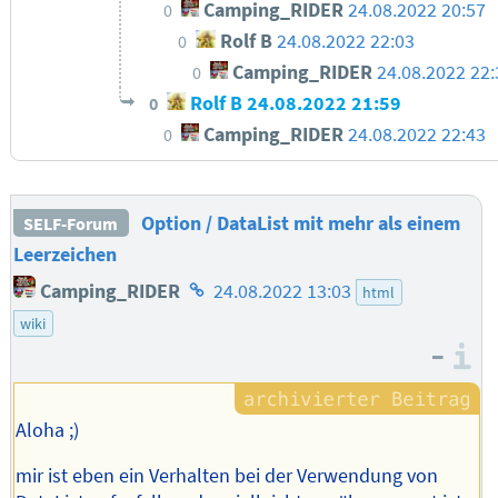
Camping_RIDER
24.08.2022 20:57
0
Rolf B
24.08.2022 22:03
0
Camping_RIDER
24.08.2022 22:
0
Rolf B
24.08.2022 21:59
0
Camping_RIDER
24.08.2022 22:43
0
Option / DataList mit mehr als einem
SELF-Forum
Leerzeichen
Homepage
Camping_RIDER
24.08.2022 13:03
html
des
wiki
Autors
–
I
Aloha ;)
mir ist eben ein Verhalten bei der Verwendung von