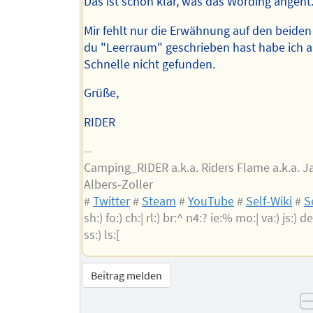
Das ist schon klar, was das Wording angeht
Mir fehlt nur die Erwähnung auf den beiden
du "Leerraum" geschrieben hast habe ich a
Schnelle nicht gefunden.
Grüße,
RIDER
--
Camping_RIDER a.k.a. Riders Flame a.k.a. 
Albers-Zoller
#
Twitter
#
Steam
#
YouTube
#
Self-Wiki
#
S
sh:) fo:) ch:| rl:) br:^ n4:? ie:% mo:| va:) js:) de:
ss:) ls:[
Beitrag melden