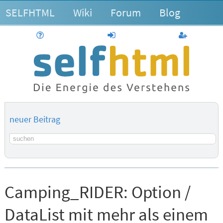
SELFHTML
Wiki
Forum
Blog
Hilfe
anmelden
Benutzerk
neuer Beitrag
Suchbegriff
Camping_RIDER:
Option /
DataList mit mehr als einem