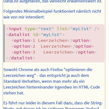
DataList aufgefallen, das vielleicht erwähnenswert ist.
Folgendes Minimalbeispiel funktioniert nämlich nicht
wie von mir intendiert:
<
input
type
=
"
text
"
list
=
"
myList
"
/>
<
datalist
id
=
"
myList
"
>
<
option
>
1 Leerzeichen
</
option
>
<
option
>
2  Leerzeichen
</
option
>
<
option
>
3   Leerzeichen
</
option
>
</
datalist
>
Sowohl Chrome als auch Firefox "optimieren die
Leerzeichen weg" - das entspricht ja auch dem
Standard-Verhalten, wenn man mehr als ein
Leerzeichen hintereinander irgendwo im HTML-Code
stehen hat.
Es führt nur leider in diesem Fall dazu, dass die String-
Werte, mit denen ich im späteren Programm-Verlauf