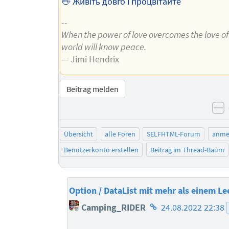
🖖 Живіть довго і процвітайте
--
When the power of love overcomes the love o
world will know peace.
— Jimi Hendrix
Beitrag melden
n
Übersicht
alle Foren
SELFHTML-Forum
anme
Benutzerkonto erstellen
Beitrag im Thread-Baum
Option / DataList mit mehr als einem Le
Homepage
Camping_RIDER
24.08.2022 22:38
des