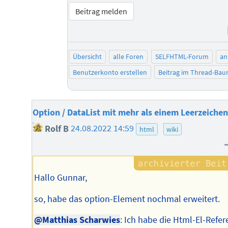
Beitrag melden
Übersicht
alle Foren
SELFHTML-Forum
an
Benutzerkonto erstellen
Beitrag im Thread-Ba
Option / DataList mit mehr als einem Leerzeiche
Rolf B
24.08.2022 14:59
html
wiki
Hallo Gunnar,
so, habe das option-Element nochmal erweitert.
@Matthias Scharwies
: Ich habe die Html-El-Refer