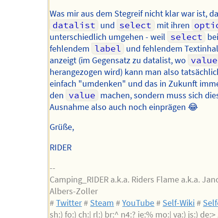
Was mir aus dem Stegreif nicht klar war ist, d
datalist
und
select
mit ihren
opti
unterschiedlich umgehen - weil
select
be
fehlendem
label
und fehlendem Textinhal
anzeigt (im Gegensatz zu datalist, wo
value
herangezogen wird) kann man also tatsächlic
einfach "umdenken" und das in Zukunft imm
den
value
machen, sondern muss sich die
Ausnahme also auch noch einprägen 😂
Grüße,
RIDER
--
Camping_RIDER a.k.a. Riders Flame a.k.a. Jan
Albers-Zoller
#
Twitter
#
Steam
#
YouTube
#
Self-Wiki
#
Sel
sh:) fo:) ch:| rl:) br:^ n4:? ie:% mo:| va:) js:) de:> z