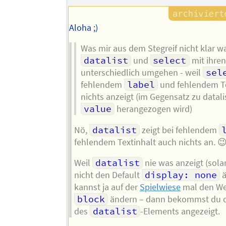
Autors
Aloha ;)
Was mir aus dem Stegreif nicht klar wa
datalist
und
select
mit ihre
unterschiedlich umgehen - weil
sel
fehlendem
label
und fehlendem Te
nichts anzeigt (im Gegensatz zu datali
value
herangezogen wird)
Nö,
datalist
zeigt bei fehlendem
fehlendem Textinhalt auch nichts an. 
Weil
datalist
nie was anzeigt (sol
nicht den Default
display: none
ä
kannst ja auf der
Spielwiese
mal den We
block
ändern – dann bekommst du d
des
datalist
-Elements angezeigt.