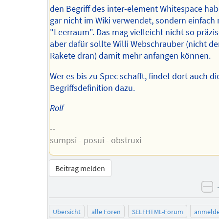
den Begriff des inter-element Whitespace habe
gar nicht im Wiki verwendet, sondern einfach 
"Leerraum". Das mag vielleicht nicht so präzis
aber dafür sollte Willi Webschrauber (nicht de
Rakete dran) damit mehr anfangen können.
Wer es bis zu Spec schafft, findet dort auch di
Begriffsdefinition dazu.
Rolf
--
sumpsi - posui - obstruxi
Beitrag melden
ne
Übersicht
alle Foren
SELFHTML-Forum
anmeld