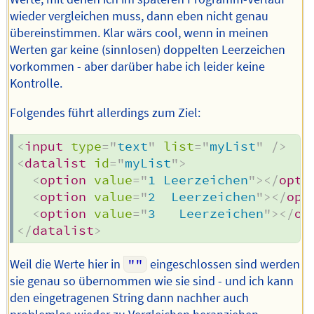
wieder vergleichen muss, dann eben nicht genau
übereinstimmen. Klar wärs cool, wenn in meinen
Werten gar keine (sinnlosen) doppelten Leerzeichen
vorkommen - aber darüber habe ich leider keine
Kontrolle.
Folgendes führt allerdings zum Ziel:
<
input
type
=
"
text
"
list
=
"
myList
"
/>
<
datalist
id
=
"
myList
"
>
<
option
value
=
"
1 Leerzeichen
"
>
</
opti
<
option
value
=
"
2  Leerzeichen
"
>
</
opt
<
option
value
=
"
3   Leerzeichen
"
>
</
op
</
datalist
>
Weil die Werte hier in
""
eingeschlossen sind werden
sie genau so übernommen wie sie sind - und ich kann
den eingetragenen String dann nachher auch