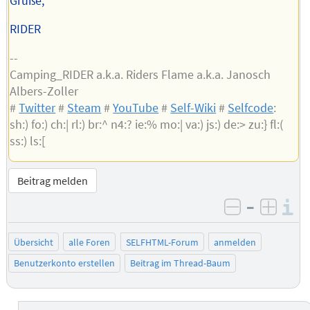
Grüße,
RIDER
--
Camping_RIDER a.k.a. Riders Flame a.k.a. Janosch
Albers-Zoller
#
Twitter
#
Steam
#
YouTube
#
Self-Wiki
#
Selfcode
:
sh:) fo:) ch:| rl:) br:^ n4:? ie:% mo:| va:) js:) de:> zu:} fl:(
ss:) ls:[
Beitrag melden
–
I
negativ be
posit
Übersicht
alle Foren
SELFHTML-Forum
anmelden
Benutzerkonto erstellen
Beitrag im Thread-Baum