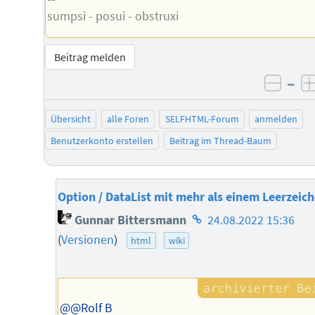
sumpsi - posui - obstruxi
Beitrag melden
–
negat
Übersicht
alle Foren
SELFHTML-Forum
anmelden
Benutzerkonto erstellen
Beitrag im Thread-Baum
Option / DataList mit mehr als einem Leerzeic
Homepage
Gunnar Bittersmann
24.08.2022 15:36
des
(
Versionen
)
html
wiki
Autors
@@Rolf B