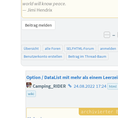
world will know peace.
— Jimi Hendrix
Beitrag melden
–
neg
Übersicht
alle Foren
SELFHTML-Forum
anmelden
Benutzerkonto erstellen
Beitrag im Thread-Baum
Option / DataList mit mehr als einem Leerze
Homepage
Camping_RIDER
24.08.2022 17:24
html
des
wiki
Autors