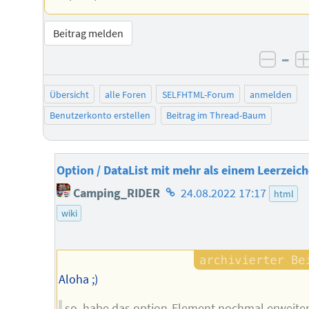
Beitrag melden
–
negat
Übersicht
alle Foren
SELFHTML-Forum
anmelden
Benutzerkonto erstellen
Beitrag im Thread-Baum
Option / DataList mit mehr als einem Leerzeic
Homepage
Camping_RIDER
24.08.2022 17:17
html
des
wiki
Autors
Aloha ;)
so, habe das option-Element nochmal erweiter