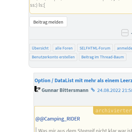
ss:) ls:[
Beitrag melden
ne
Übersicht
alle Foren
SELFHTML-Forum
anmeld
Benutzerkonto erstellen
Beitrag im Thread-Baum
Option / DataList mit mehr als einem Leer
Homepage
Gunnar Bittersmann
24.08.2022 21:5
des
Autors
@@Camping_RIDER
Was mir aus dem Stegreif nicht klar war is