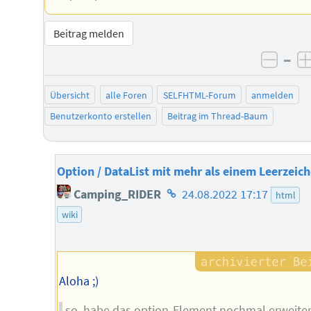
Beitrag melden
–
negat
Übersicht
alle Foren
SELFHTML-Forum
anmelden
Benutzerkonto erstellen
Beitrag im Thread-Baum
Option / DataList mit mehr als einem Leerzeic
Homepage
Camping_RIDER
24.08.2022 17:17
html
des
wiki
Autors
Aloha ;)
so, habe das option-Element nochmal erweiter