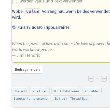
… werden value und Text verwendet.
Wobei
value
Vorrang hat, wenn beides verwendet
wird.
🖖 Живіть довго і процвітайте
--
When the power of love overcomes the love of power th
world will know peace.
— Jimi Hendrix
Beitrag melden
–
negati
po
Übersicht
alle Foren
SELFHTML-Forum
anmelden
Benutzerkonto erstellen
Beitrag im Thread-Baum