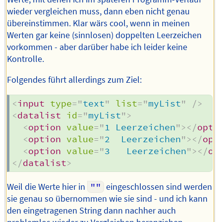
wieder vergleichen muss, dann eben nicht genau
übereinstimmen. Klar wärs cool, wenn in meinen
Werten gar keine (sinnlosen) doppelten Leerzeichen
vorkommen - aber darüber habe ich leider keine
Kontrolle.
Folgendes führt allerdings zum Ziel:
<
input
type
=
"
text
"
list
=
"
myList
"
/>
<
datalist
id
=
"
myList
"
>
<
option
value
=
"
1 Leerzeichen
"
>
</
opti
<
option
value
=
"
2  Leerzeichen
"
>
</
opt
<
option
value
=
"
3   Leerzeichen
"
>
</
op
</
datalist
>
Weil die Werte hier in
""
eingeschlossen sind werden
sie genau so übernommen wie sie sind - und ich kann
den eingetragenen String dann nachher auch