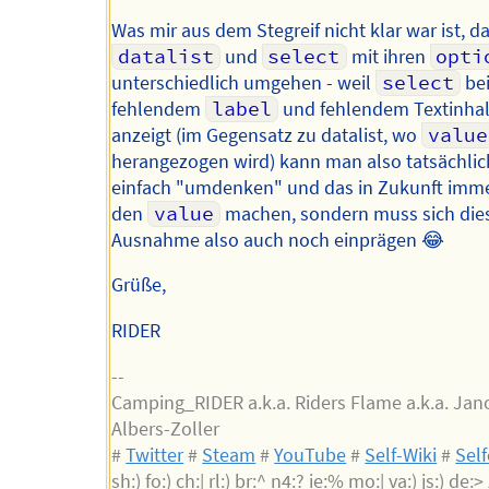
Was mir aus dem Stegreif nicht klar war ist, d
datalist
und
select
mit ihren
opti
unterschiedlich umgehen - weil
select
be
fehlendem
label
und fehlendem Textinhal
anzeigt (im Gegensatz zu datalist, wo
value
herangezogen wird) kann man also tatsächlic
einfach "umdenken" und das in Zukunft imm
den
value
machen, sondern muss sich die
Ausnahme also auch noch einprägen 😂
Grüße,
RIDER
--
Camping_RIDER a.k.a. Riders Flame a.k.a. Jan
Albers-Zoller
#
Twitter
#
Steam
#
YouTube
#
Self-Wiki
#
Sel
sh:) fo:) ch:| rl:) br:^ n4:? ie:% mo:| va:) js:) de:> z