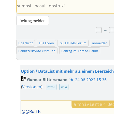
sumpsi - posui - obstruxi
Beitrag melden
–
negat
Übersicht
alle Foren
SELFHTML-Forum
anmelden
Benutzerkonto erstellen
Beitrag im Thread-Baum
Option / DataList mit mehr als einem Leerzeic
Homepage
Gunnar Bittersmann
24.08.2022 15:36
des
(
Versionen
)
html
wiki
Autors
@@Rolf B