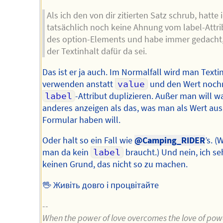
Als ich den von dir zitierten Satz schrub, hatte 
tatsächlich noch keine Ahnung vom label-Attri
des option-Elements und habe immer gedacht
der Textinhalt dafür da sei.
Das ist er ja auch. Im Normalfall wird man Texti
verwenden anstatt
value
und den Wert noch
label
-Attribut duplizieren. Außer man will w
anderes anzeigen als das, was man als Wert au
Formular haben will.
Oder halt so ein Fall wie
@Camping_RIDER
’s. (
man da kein
label
braucht.) Und nein, ich se
keinen Grund, das nicht so zu machen.
🖖 Живіть довго і процвітайте
--
When the power of love overcomes the love of pow