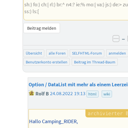
sh:) fo:) ch:| rl:) br:^ n4:? ie:% mo:| va:) js:) de:> zu:
ss:) ls:[
Beitrag melden
–
neg
Übersicht
alle Foren
SELFHTML-Forum
anmelden
Benutzerkonto erstellen
Beitrag im Thread-Baum
Option / DataList mit mehr als einem Leerze
Rolf B
24.08.2022 19:13
html
wiki
Hallo Camping_RIDER,