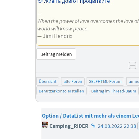
🖖 Живіть довго і процвітайте
--
When the power of love overcomes the love o
world will know peace.
— Jimi Hendrix
Beitrag melden
n
Übersicht
alle Foren
SELFHTML-Forum
anme
Benutzerkonto erstellen
Beitrag im Thread-Baum
Option / DataList mit mehr als einem Le
Homepage
Camping_RIDER
24.08.2022 22:38
des