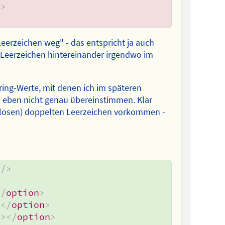
n
>
eerzeichen weg" - das entspricht ja auch
Leerzeichen hintereinander irgendwo im
String-Werte, mit denen ich im späteren
 eben nicht genau übereinstimmen. Klar
nnlosen) doppelten Leerzeichen vorkommen -
/>
</
option
>
>
</
option
>
"
>
</
option
>