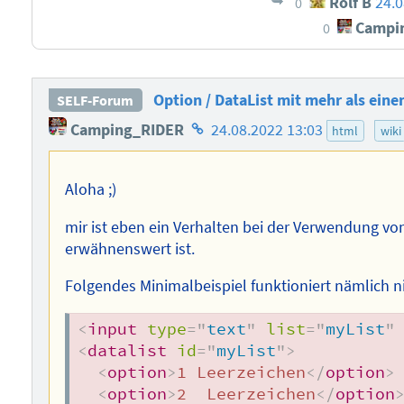
Rolf B
24.0
0
Campi
0
Option / DataList mit mehr als ein
SELF-Forum
Homepage
Camping_RIDER
24.08.2022 13:03
html
wiki
des
Autors
Aloha ;)
mir ist eben ein Verhalten bei der Verwendung von 
erwähnenswert ist.
Folgendes Minimalbeispiel funktioniert nämlich ni
<
input
type
=
"
text
"
list
=
"
myList
"
<
datalist
id
=
"
myList
"
>
<
option
>
1 Leerzeichen
</
option
>
<
option
>
2  Leerzeichen
</
option