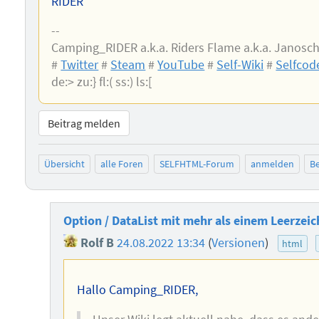
RIDER
--
Camping_RIDER a.k.a. Riders Flame a.k.a. Janosch
#
Twitter
#
Steam
#
YouTube
#
Self-Wiki
#
Selfcod
de:> zu:} fl:( ss:) ls:[
Beitrag melden
Übersicht
alle Foren
SELFHTML-Forum
anmelden
Be
Option / DataList mit mehr als einem Leerzei
Rolf B
24.08.2022 13:34
(
Versionen
)
html
Hallo Camping_RIDER,