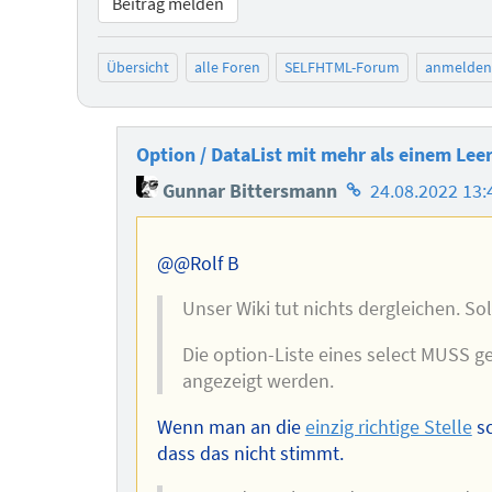
Beitrag melden
Übersicht
alle Foren
SELFHTML-Forum
anmelden
Option / DataList mit mehr als einem Lee
Homepage
Gunnar Bittersmann
24.08.2022 13:
des
Autors
@@Rolf B
Unser Wiki tut nichts dergleichen. S
Die option-Liste eines select MUSS ge
angezeigt werden.
Wenn man an die
einzig richtige Stelle
sc
dass das nicht stimmt.