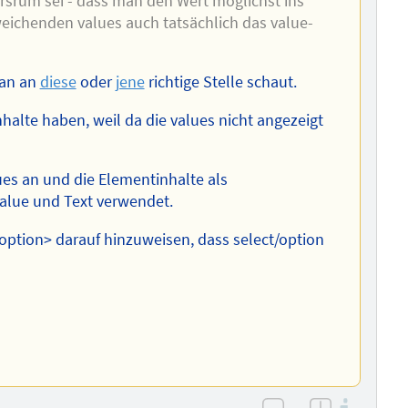
ersrum sei - dass man den Wert möglichst ins
eichenden values auch tatsächlich das value-
man an
diese
oder
jene
richtige Stelle schaut.
nhalte haben, weil da die values nicht angezeigt
lues an und die Elementinhalte als
lue und Text verwendet.
<option> darauf hinzuweisen, dass select/option