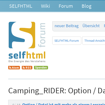
SELFHTML
Wiki
Forum
Blog
neuer Beitrag
Übersicht
SELFHTML-Forum
Thread-Ansich
Camping_RIDER:
Option / D
Option / DataList mit mehr als einem Leerze
0
18