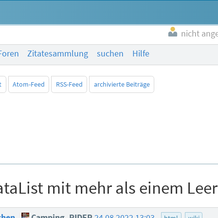
nicht ang
Foren
Zitatesammlung
suchen
Hilfe
t
Atom-Feed
RSS-Feed
archivierte Beiträge
ataList mit mehr als einem Lee
ichen
Camping_RIDER
24.08.2022 13:03
html
wiki