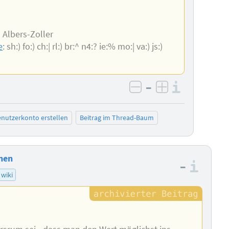
 Albers-Zoller
e
: sh:) fo:) ch:| rl:) br:^ n4:? ie:% mo:| va:) js:)
–
Informa
negativ bewerten
positiv bewe
nutzerkonto erstellen
Beitrag im Thread-Baum
chen
–
Info
wiki