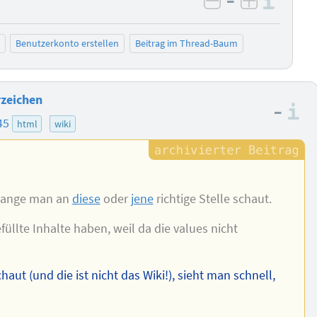
–
Info
negativ bewer
positiv b
Benutzerkonto erstellen
Beitrag im Thread-Baum
rzeichen
–
I
45
html
wiki
olange man an
diese
oder
jene
richtige Stelle schaut.
füllte Inhalte haben, weil da die values nicht
haut (und die ist nicht das Wiki!), sieht man schnell,