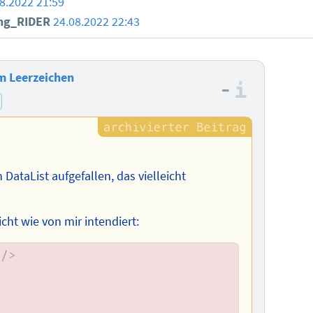
8.2022 21:59
ng_RIDER
24.08.2022 22:43
em Leerzeichen
–
Informa
DataList aufgefallen, das vielleicht
cht wie von mir intendiert:
/>
>