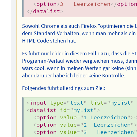
<
option
>
3   Leerzeichen
</
optio
</
datalist
>
Sowohl Chrome als auch Firefox "optimieren die L
dem Standard-Verhalten, wenn man mehr als ein 
HTML-Code stehen hat.
Es führt nur leider in diesem Fall dazu, dass die 
Programm-Verlauf wieder vergleichen muss, dann
wärs cool, wenn in meinen Werten gar keine (si
aber darüber habe ich leider keine Kontrolle.
Folgendes führt allerdings zum Ziel:
<
input
type
=
"
text
"
list
=
"
myList
"
<
datalist
id
=
"
myList
"
>
<
option
value
=
"
1 Leerzeichen
"
>
<
option
value
=
"
2  Leerzeichen
"
<
option
value
=
"
3   Leerzeichen