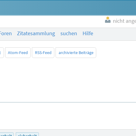
nicht ang
Foren
Zitatesammlung
suchen
Hilfe
t
Atom-Feed
RSS-Feed
archivierte Beiträge
herheit
sicherheit