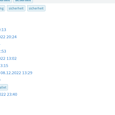
ng
sicherheit
sicherheit
0:13
022 20:24
4
2:53
022 13:02
13:15
08.12.2022 13:29
9
allet
022 23:40