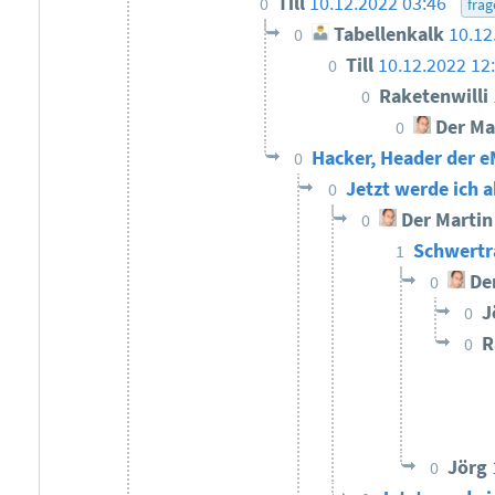
Till
10.12.2022 03:46
0
frag
Tabellenkalk
10.12
0
Till
10.12.2022 12
0
Raketenwilli
0
Der Ma
0
Hacker, Header der e
0
Jetzt werde ich 
0
Der Martin
0
Schwertr
1
Der
0
J
0
R
0
Jörg
0