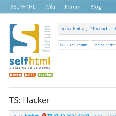
SELFHTML
Wiki
Forum
Blog
neuer Beitrag
Übersicht
SELFHTML-Forum
Thread-Ansich
TS:
Hacker
Hacker
TS
07.12.2022 16:07
0
61
e-mail
sic