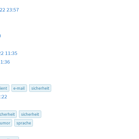
22 23:57
0
22 11:35
11:36
lient
e-mail
sicherheit
:22
icherheit
sicherheit
umor
sprache