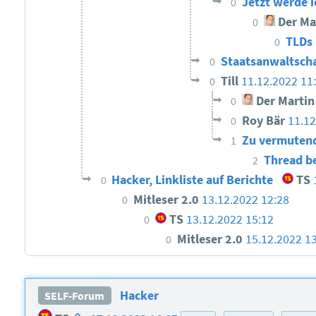
Jetzt werde i
0
Der Ma
0
TLDs
0
Staatsanwaltscha
0
Till
11.12.2022 11
0
Der Martin
0
Roy Bär
11.1
0
Zu vermutend
1
Thread b
2
Hacker, Linkliste auf Berichte
TS
0
Mitleser 2.0
13.12.2022 12:28
0
TS
13.12.2022 15:12
0
Mitleser 2.0
15.12.2022 1
0
Hacker
SELF-Forum
Homepage