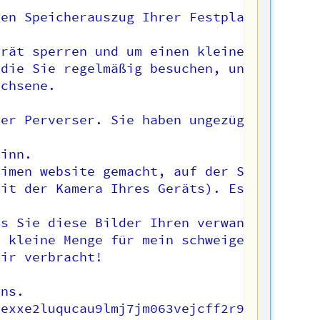
en Speicherauszug Ihrer Festplatte erste
rät sperren und um einen kleinen Geldbetr
die Sie regelmäßig besuchen, und kam zur 
chsene.

er Perverser. Sie haben ungezügelte Fanta
inn.

imen website gemacht, auf der Sie Spaß ha
it der Kamera Ihres Geräts). Es ist schön
s Sie diese Bilder Ihren verwandten, Freu
 kleine Menge für mein schweigen.

ir verbracht!

ns.

exxe2luqucau9lmj7jm063vejcff2r95
