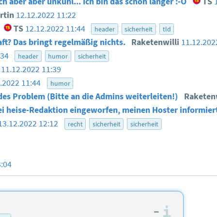
ch aber aber unkuhl... Ich bin das schon länger :-O
TS
rtin
12.12.2022 11:22
TS
12.12.2022 11:44
header
sicherheit
tld
ft? Das bringt regelmäßig nichts.
Raketenwilli
11.12.202
:34
header
humor
sicherheit
11.12.2022 11:39
2.2022 11:44
humor
es Problem (Bitte an die Admins weiterleiten!)
Raketen
ei heise-Redaktion eingeworfen, meinen Hoster informier
13.12.2022 12:12
recht
sicherheit
sicherheit
3:04
–
Informa