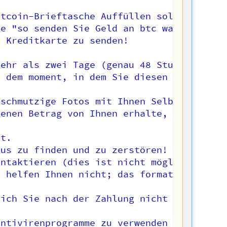
tcoin-Brieftasche Auffüllen sollen?

e "so senden Sie Geld an btc wallet".

 Kreditkarte zu senden!

ehr als zwei Tage (genau 48 Stunden).

 dem moment, in dem Sie diesen Brief öffn
schmutzige Fotos mit Ihnen Selbstzerstöru
enen Betrag von Ihnen erhalte, wird Ihr G
t.

us zu finden und zu zerstören! (Alle Ihre
ntaktieren (dies ist nicht möglich, ich h
 helfen Ihnen nicht; das formatieren ein
ich Sie nach der Zahlung nicht mehr störe
ntivirenprogramme zu verwenden und regelm