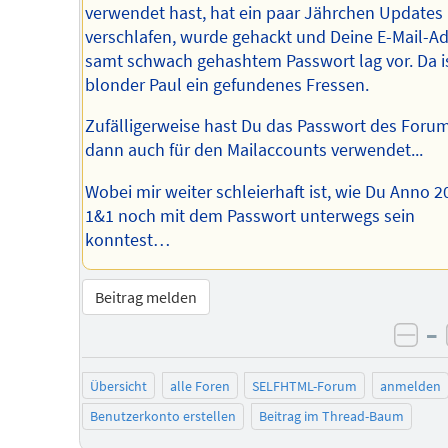
verwendet hast, hat ein paar Jährchen Updates
verschlafen, wurde gehackt und Deine E-Mail-A
samt schwach gehashtem Passwort lag vor. Da i
blonder Paul ein gefundenes Fressen.
Zufälligerweise hast Du das Passwort des Foru
dann auch für den Mailaccounts verwendet...
Wobei mir weiter schleierhaft ist, wie Du Anno 2
1&1 noch mit dem Passwort unterwegs sein
konntest…
Beitrag melden
–
neg
Übersicht
alle Foren
SELFHTML-Forum
anmelden
Benutzerkonto erstellen
Beitrag im Thread-Baum