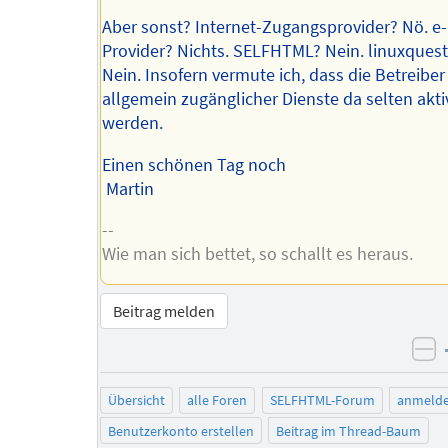
Aber sonst? Internet-Zugangsprovider? Nö. e-
Provider? Nichts. SELFHTML? Nein. linuxquest
Nein. Insofern vermute ich, dass die Betreiber
allgemein zugänglicher Dienste da selten akti
werden.
Einen schönen Tag noch
Martin
--
Wie man sich bettet, so schallt es heraus.
Beitrag melden
ne
Übersicht
alle Foren
SELFHTML-Forum
anmeld
Benutzerkonto erstellen
Beitrag im Thread-Baum