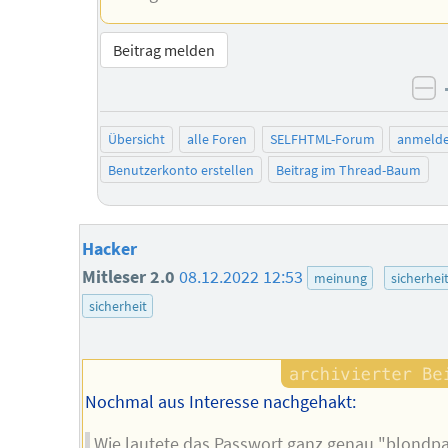
Beitrag melden
ne
Übersicht
alle Foren
SELFHTML-Forum
anmeld
Benutzerkonto erstellen
Beitrag im Thread-Baum
Hacker
Mitleser 2.0
08.12.2022 12:53
meinung
sicherhei
sicherheit
Nochmal aus Interesse nachgehakt:
Wie lautete das Passwort ganz genau "blondpa