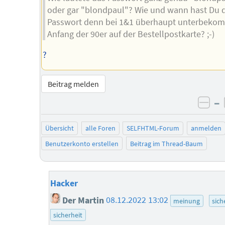
oder gar "blondpaul"? Wie und wann hast Du 
Passwort denn bei 1&1 überhaupt unterbeko
Anfang der 90er auf der Bestellpostkarte? ;-)
?
Beitrag melden
–
neg
Übersicht
alle Foren
SELFHTML-Forum
anmelden
Benutzerkonto erstellen
Beitrag im Thread-Baum
Hacker
Der Martin
08.12.2022 13:02
meinung
sich
sicherheit