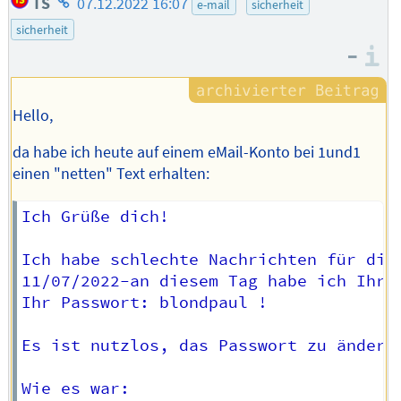
TS
07.12.2022 16:07
e-mail
sicherheit
des
sicherheit
Autors
–
I
Hello,
da habe ich heute auf einem eMail-Konto bei 1und1
einen "netten" Text erhalten:
Ich Grüße dich!

Ich habe schlechte Nachrichten für dich
11/07/2022-an diesem Tag habe ich Ihr 
Ihr Passwort: blondpaul !

Es ist nutzlos, das Passwort zu ändern,
Wie es war:
