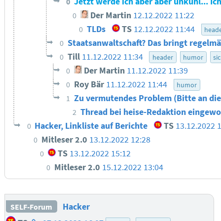
Jetzt werde ich aber aber unkuhl... Ic
0
Der Martin
12.12.2022 11:22
0
TLDs
TS
12.12.2022 11:44
0
head
Staatsanwaltschaft? Das bringt regelmä
0
Till
11.12.2022 11:34
0
header
humor
si
Der Martin
11.12.2022 11:39
0
Roy Bär
11.12.2022 11:44
0
humor
Zu vermutendes Problem (Bitte an die
1
Thread bei heise-Redaktion eingewo
2
Hacker, Linkliste auf Berichte
TS
13.12.2022 
0
Mitleser 2.0
13.12.2022 12:28
0
TS
13.12.2022 15:12
0
Mitleser 2.0
15.12.2022 13:04
0
Hacker
SELF-Forum
Homepage