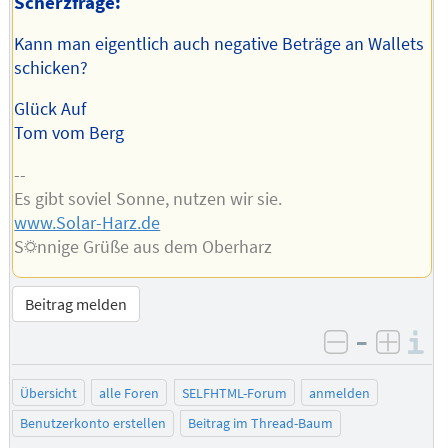
Scherzfrage:
Kann man eigentlich auch negative Beträge an Wallets
schicken?
Glück Auf
Tom vom Berg
--
Es gibt soviel Sonne, nutzen wir sie.
www.Solar-Harz.de
S☼nnige Grüße aus dem Oberharz
Beitrag melden
–
I
negativ be
posit
Übersicht
alle Foren
SELFHTML-Forum
anmelden
Benutzerkonto erstellen
Beitrag im Thread-Baum