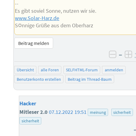
--
Es gibt soviel Sonne, nutzen wir sie.
www.Solar-Harz.de
S☼nnige Grüße aus dem Oberharz
Beitrag melden
–
negati
po
Übersicht
alle Foren
SELFHTML-Forum
anmelden
Benutzerkonto erstellen
Beitrag im Thread-Baum
Hacker
Mitleser 2.0
07.12.2022 19:51
meinung
sicherheit
sicherheit