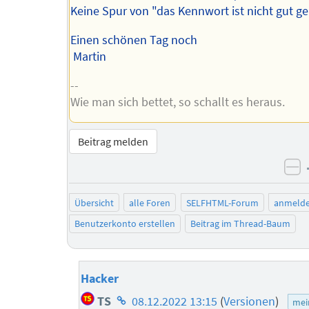
Keine Spur von "das Kennwort ist nicht gut ge
Einen schönen Tag noch
Martin
--
Wie man sich bettet, so schallt es heraus.
Beitrag melden
ne
Übersicht
alle Foren
SELFHTML-Forum
anmeld
Benutzerkonto erstellen
Beitrag im Thread-Baum
Hacker
Homepage
TS
08.12.2022 13:15
(
Versionen
)
mei