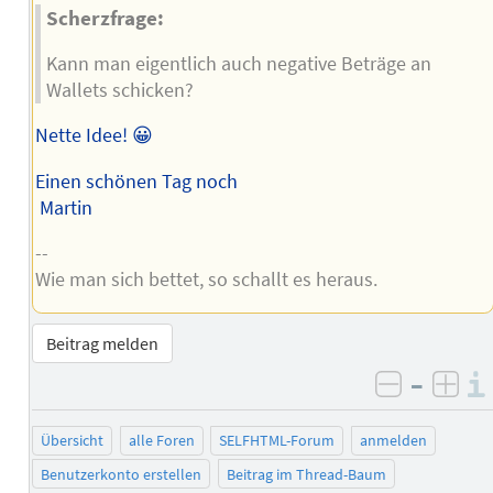
Scherzfrage:
Kann man eigentlich auch negative Beträge an
Wallets schicken?
Nette Idee! 😀
Einen schönen Tag noch
Martin
--
Wie man sich bettet, so schallt es heraus.
Beitrag melden
–
negativ 
posi
Übersicht
alle Foren
SELFHTML-Forum
anmelden
Benutzerkonto erstellen
Beitrag im Thread-Baum