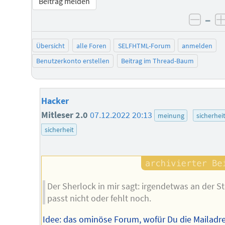
Beitrag melden
–
negat
Übersicht
alle Foren
SELFHTML-Forum
anmelden
Benutzerkonto erstellen
Beitrag im Thread-Baum
Hacker
Mitleser 2.0
07.12.2022 20:13
meinung
sicherhei
sicherheit
Der Sherlock in mir sagt: irgendetwas an der S
passt nicht oder fehlt noch.
Idee: das ominöse Forum, wofür Du die Mailadr