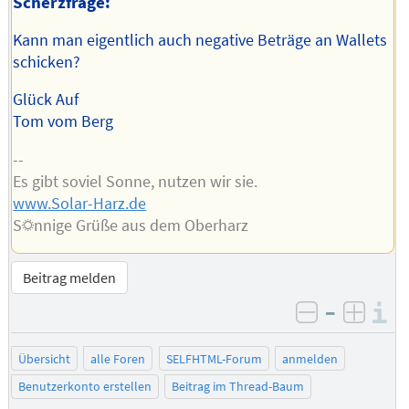
Scherzfrage:
Kann man eigentlich auch negative Beträge an Wallets
schicken?
Glück Auf
Tom vom Berg
--
Es gibt soviel Sonne, nutzen wir sie.
www.Solar-Harz.de
S☼nnige Grüße aus dem Oberharz
Beitrag melden
–
I
negativ be
posit
Übersicht
alle Foren
SELFHTML-Forum
anmelden
Benutzerkonto erstellen
Beitrag im Thread-Baum