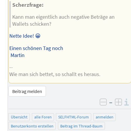
Scherzfrage:
Kann man eigentlich auch negative Beträge an
Wallets schicken?
Nette Idee! 😀
Einen schönen Tag noch
Martin
--
Wie man sich bettet, so schallt es heraus.
Beitrag melden
–
negativ 
posi
Übersicht
alle Foren
SELFHTML-Forum
anmelden
Benutzerkonto erstellen
Beitrag im Thread-Baum