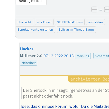
Beitrag melden
–
negat
Übersicht
alle Foren
SELFHTML-Forum
anmelden
Benutzerkonto erstellen
Beitrag im Thread-Baum
Hacker
Mitleser 2.0
07.12.2022 20:13
meinung
sicherhei
sicherheit
Der Sherlock in mir sagt: irgendetwas an der S
passt nicht oder fehlt noch.
Idee: das ominöse Forum, wofür Du die Mailadr