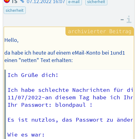
TS
07.12.2022 16:07
e-mail
sicherheit
des
sicherheit
Autors
–
I
Hello,
da habe ich heute auf einem eMail-Konto bei 1und1
einen "netten" Text erhalten:
Ich Grüße dich!

Ich habe schlechte Nachrichten für dich
11/07/2022-an diesem Tag habe ich Ihr 
Ihr Passwort: blondpaul !

Es ist nutzlos, das Passwort zu ändern,
Wie es war:
