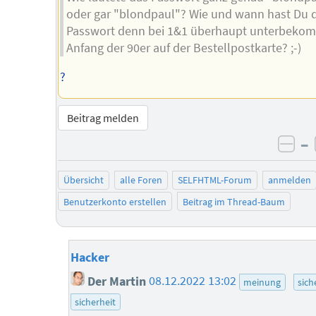
oder gar "blondpaul"? Wie und wann hast Du 
Passwort denn bei 1&1 überhaupt unterbeko
Anfang der 90er auf der Bestellpostkarte? ;-)
?
Beitrag melden
–
neg
Übersicht
alle Foren
SELFHTML-Forum
anmelden
Benutzerkonto erstellen
Beitrag im Thread-Baum
Hacker
Der Martin
08.12.2022 13:02
meinung
sich
sicherheit