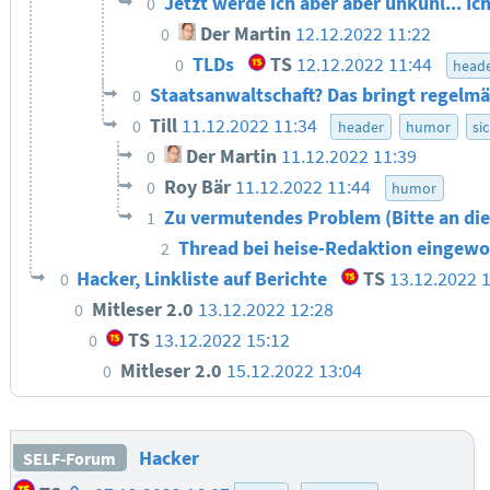
Jetzt werde ich aber aber unkuhl... Ic
0
Der Martin
12.12.2022 11:22
0
TLDs
TS
12.12.2022 11:44
0
head
Staatsanwaltschaft? Das bringt regelmä
0
Till
11.12.2022 11:34
0
header
humor
si
Der Martin
11.12.2022 11:39
0
Roy Bär
11.12.2022 11:44
0
humor
Zu vermutendes Problem (Bitte an die
1
Thread bei heise-Redaktion eingewo
2
Hacker, Linkliste auf Berichte
TS
13.12.2022 
0
Mitleser 2.0
13.12.2022 12:28
0
TS
13.12.2022 15:12
0
Mitleser 2.0
15.12.2022 13:04
0
Hacker
SELF-Forum
Homepage