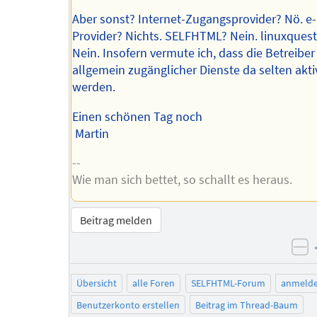
Aber sonst? Internet-Zugangsprovider? Nö. e-
Provider? Nichts. SELFHTML? Nein. linuxquest
Nein. Insofern vermute ich, dass die Betreiber
allgemein zugänglicher Dienste da selten akti
werden.
Einen schönen Tag noch
Martin
--
Wie man sich bettet, so schallt es heraus.
Beitrag melden
ne
Übersicht
alle Foren
SELFHTML-Forum
anmeld
Benutzerkonto erstellen
Beitrag im Thread-Baum