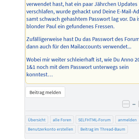
verwendet hast, hat ein paar Jährchen Updates
verschlafen, wurde gehackt und Deine E-Mail-A
samt schwach gehashtem Passwort lag vor. Da i
blonder Paul ein gefundenes Fressen.
Zufälligerweise hast Du das Passwort des Foru
dann auch für den Mailaccounts verwendet...
Wobei mir weiter schleierhaft ist, wie Du Anno 2
1&1 noch mit dem Passwort unterwegs sein
konntest…
Beitrag melden
–
neg
Übersicht
alle Foren
SELFHTML-Forum
anmelden
Benutzerkonto erstellen
Beitrag im Thread-Baum