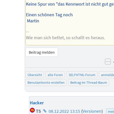
Keine Spur von "das Kennwort ist nicht gut ge
Einen schönen Tag noch
Martin
--
Wie man sich bettet, so schallt es heraus.
Beitrag melden
ne
Übersicht
alle Foren
SELFHTML-Forum
anmeld
Benutzerkonto erstellen
Beitrag im Thread-Baum
Hacker
Homepage
TS
08.12.2022 13:15
(
Versionen
)
mei