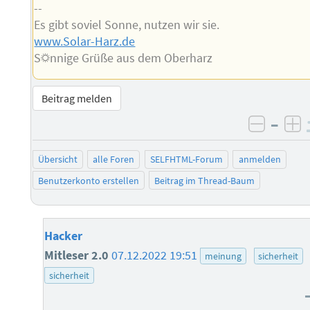
--
Es gibt soviel Sonne, nutzen wir sie.
www.Solar-Harz.de
S☼nnige Grüße aus dem Oberharz
Beitrag melden
–
negati
po
Übersicht
alle Foren
SELFHTML-Forum
anmelden
Benutzerkonto erstellen
Beitrag im Thread-Baum
Hacker
Mitleser 2.0
07.12.2022 19:51
meinung
sicherheit
sicherheit