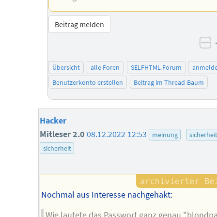
Beitrag melden
ne
Übersicht
alle Foren
SELFHTML-Forum
anmeld
Benutzerkonto erstellen
Beitrag im Thread-Baum
Hacker
Mitleser 2.0
08.12.2022 12:53
meinung
sicherhei
sicherheit
Nochmal aus Interesse nachgehakt:
Wie lautete das Passwort ganz genau "blondpa