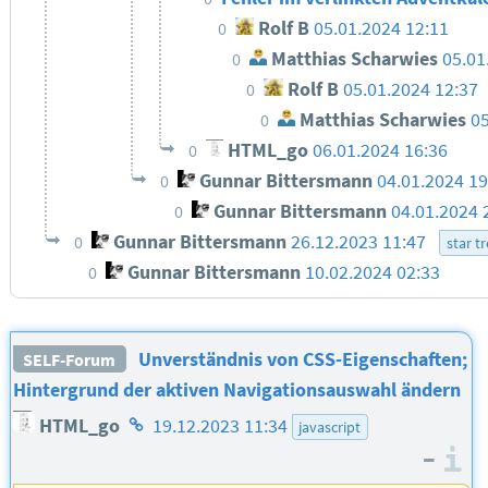
Rolf B
05.01.2024 12:11
0
Matthias Scharwies
05.01
0
Rolf B
05.01.2024 12:37
0
Matthias Scharwies
05
0
HTML_go
06.01.2024 16:36
0
Gunnar Bittersmann
04.01.2024 1
0
Gunnar Bittersmann
04.01.2024 
0
Gunnar Bittersmann
26.12.2023 11:47
0
star t
Gunnar Bittersmann
10.02.2024 02:33
0
Unverständnis von CSS-Eigenschaften;
SELF-Forum
Hintergrund der aktiven Navigationsauswahl ändern
Homepage
HTML_go
19.12.2023 11:34
javascript
des
–
I
Autors