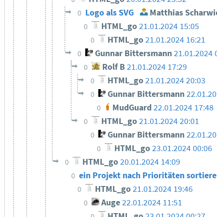
Logo als SVG
Matthias Scharwi
0
HTML_go
21.01.2024 15:05
0
HTML_go
21.01.2024 16:21
0
Gunnar Bittersmann
21.01.2024 
0
Rolf B
21.01.2024 17:29
0
HTML_go
21.01.2024 20:03
0
Gunnar Bittersmann
22.01.2
0
MudGuard
22.01.2024 17:48
0
HTML_go
21.01.2024 20:01
0
Gunnar Bittersmann
22.01.20
0
HTML_go
23.01.2024 00:06
0
HTML_go
20.01.2024 14:09
0
ein Projekt nach Prioritäten sortier
0
HTML_go
21.01.2024 19:46
0
Auge
22.01.2024 11:51
0
HTML_go
23.01.2024 00:27
0