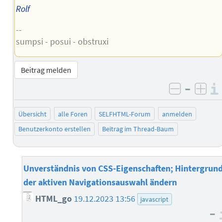
Rolf
--
sumpsi - posui - obstruxi
Beitrag melden
–
negativ 
posi
Übersicht
alle Foren
SELFHTML-Forum
anmelden
Benutzerkonto erstellen
Beitrag im Thread-Baum
Unverständnis von CSS-Eigenschaften; Hintergrun
der aktiven Navigationsauswahl ändern
HTML_go
19.12.2023 13:56
javascript
–