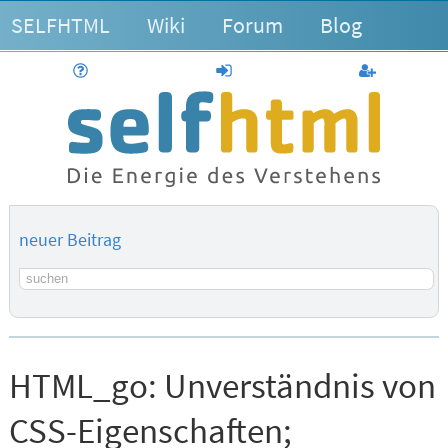
SELFHTML
Wiki
Forum
Blog
Hilfe
anmelden
Benutzerk
neuer Beitrag
Suchbegriff
HTML_go:
Unverständnis von
CSS-Eigenschaften;