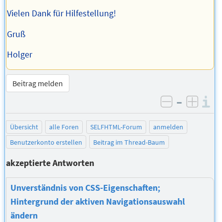
Vielen Dank für Hilfestellung!
Gruß
Holger
Beitrag melden
–
I
negativ be
posit
Übersicht
alle Foren
SELFHTML-Forum
anmelden
Benutzerkonto erstellen
Beitrag im Thread-Baum
akzeptierte Antworten
Unverständnis von CSS-Eigenschaften;
Hintergrund der aktiven Navigationsauswahl
ändern