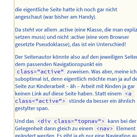
die eigentliche Seite hatte ich noch gar nicht
angeschaut (war bisher am Handy).
Da steht vor allem .active (eine Klasse, die man expliz
setzen muss) und nicht :active (eine vom Browser
gesetzte Pseudoklasse), das ist ein Unterschied!
Der Seitenautor könnte also auf den jeweiligen Seite
dem passenden Navigationspunkt ein
class="active"
zuweisen. Was aber, meine ich
suboptimal ist, denn eigentlich möchte man ja auf d
Seite zur Kinderarbeit – äh – Arbeit mit Kinden ja gar
keinen Link auf diese Seite haben. Statt einem
<a 
class="active">
stünde da besser ein ähnlich
gestylter span.
Und das
<div class="topnav">
kann bei der
Gelegenheit dann gleich zu einem
<nav>
Element
geändert werden. Es gibt ja eh nur eine Navigation au