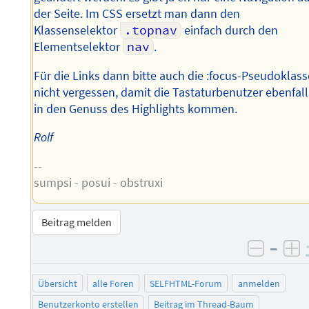
der Seite. Im CSS ersetzt man dann den
Klassenselektor
.topnav
einfach durch den
Elementselektor
nav
.
Für die Links dann bitte auch die :focus-Pseudoklass
nicht vergessen, damit die Tastaturbenutzer ebenfall
in den Genuss des Highlights kommen.
Rolf
--
sumpsi - posui - obstruxi
Beitrag melden
–
negati
po
Übersicht
alle Foren
SELFHTML-Forum
anmelden
Benutzerkonto erstellen
Beitrag im Thread-Baum