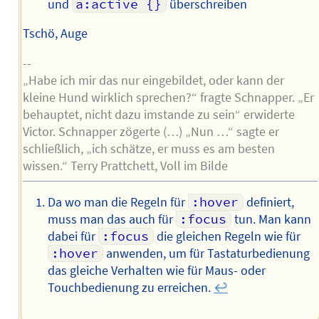
und
a:active {}
überschreiben
Tschö, Auge
--
„Habe ich mir das nur eingebildet, oder kann der
kleine Hund wirklich sprechen?“ fragte Schnapper. „Er
behauptet, nicht dazu imstande zu sein“ erwiderte
Victor. Schnapper zögerte (…) „Nun …“ sagte er
schließlich, „ich schätze, er muss es am besten
wissen.“ Terry Prattchett, Voll im Bilde
Da wo man die Regeln für
:hover
definiert,
muss man das auch für
:focus
tun. Man kann
dabei für
:focus
die gleichen Regeln wie für
:hover
anwenden, um für Tastaturbedienung
das gleiche Verhalten wie für Maus- oder
Touchbedienung zu erreichen.
↩︎