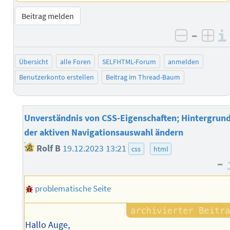
Beitrag melden
–
negativ 
posi
Übersicht
alle Foren
SELFHTML-Forum
anmelden
Benutzerkonto erstellen
Beitrag im Thread-Baum
Unverständnis von CSS-Eigenschaften; Hintergrun
der aktiven Navigationsauswahl ändern
Rolf B
19.12.2023 13:21
css
html
–
problematische Seite
Hallo Auge,