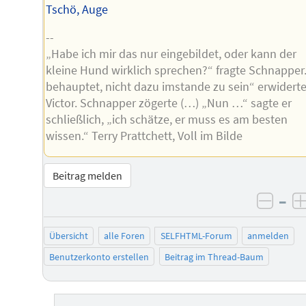
Tschö, Auge
--
„Habe ich mir das nur eingebildet, oder kann der
kleine Hund wirklich sprechen?“ fragte Schnapper.
behauptet, nicht dazu imstande zu sein“ erwidert
Victor. Schnapper zögerte (…) „Nun …“ sagte er
schließlich, „ich schätze, er muss es am besten
wissen.“ Terry Prattchett, Voll im Bilde
Beitrag melden
–
negat
Übersicht
alle Foren
SELFHTML-Forum
anmelden
Benutzerkonto erstellen
Beitrag im Thread-Baum