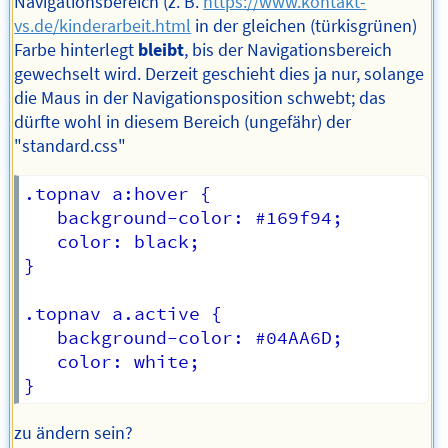
Navigationsbereich (z. B.
https://www.kontakt-
vs.de/kinderarbeit.html
in der gleichen (türkisgrünen)
Farbe hinterlegt
bleibt
, bis der Navigationsbereich
gewechselt wird. Derzeit geschieht dies ja nur, solange
die Maus in der Navigationsposition schwebt; das
dürfte wohl in diesem Bereich (ungefähr) der
"standard.css"
.topnav a:hover {

   background-color: #169f94;

   color: black;

}

.topnav a.active {

   background-color: #04AA6D;

   color: white;

zu ändern sein?