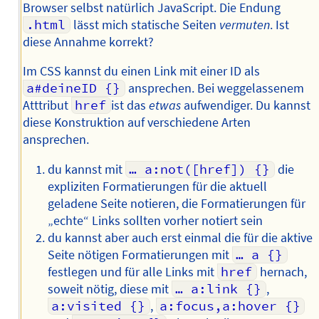
Browser selbst natürlich JavaScript. Die Endung
.html
lässt mich statische Seiten
vermuten
. Ist
diese Annahme korrekt?
Im CSS kannst du einen Link mit einer ID als
a#deineID {}
ansprechen. Bei weggelassenem
Atttribut
href
ist das
etwas
aufwendiger. Du kannst
diese Konstruktion auf verschiedene Arten
ansprechen.
du kannst mit
… a:not([href]) {}
die
expliziten Formatierungen für die aktuell
geladene Seite notieren, die Formatierungen für
„echte“ Links sollten vorher notiert sein
du kannst aber auch erst einmal die für die aktive
Seite nötigen Formatierungen mit
… a {}
festlegen und für alle Links mit
href
hernach,
soweit nötig, diese mit
… a:link {}
,
a:visited {}
,
a:focus,a:hover {}