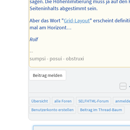
sagen. Die Höhenlimitierung muss ja auf den 
Seiteninhalts abgestimmt sein.
Aber das Wort "
Grid-Layout
" erscheint definit
mal am Horizont…
Rolf
--
sumpsi - posui - obstruxi
Beitrag melden
ne
Übersicht
alle Foren
SELFHTML-Forum
anmeld
Benutzerkonto erstellen
Beitrag im Thread-Baum