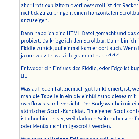
aber trotz explizitem overflow:scroll ist der Racker
nicht dazu zu bringen, einen horizontalen Scrollba
anzuzeigen.
Dann habe ich eine HTML-Datei gemacht und das 
probiert. Da kriege ich den Scrollbar. Dann bin ich 
Fiddle zurück, auf einmal kam er dort auch. Wenn 
ja nur wüsste, was ich geändert habe?!?!?!
Entweder ein Einfluss des Fiddle, oder Edge ist bu
🤷‍♂️
Was auf jeden Fall ziemlich gut funktioniert, ist, w
man die Tabelle in ein div einhüllt und dieses mit
overflow-x:scroll versieht. Der Body war bei mir ei
störrischer Scroll-Kandidat. Ein eigener Scrollcont
ist ohnehin besser, weil dadurch Seitenüberschrif
oder Menüs nicht mitgescrollt werden.
Was man auf
keinen Fall
machen soll, ist ein