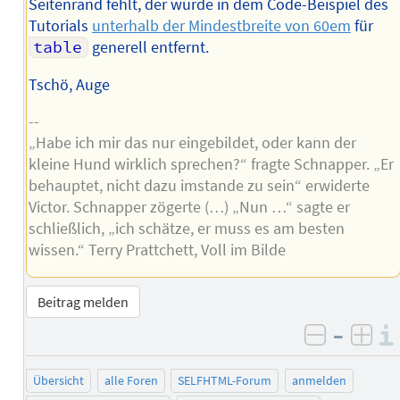
Seitenrand fehlt, der wurde in dem Code-Beispiel des
Tutorials
unterhalb der Mindestbreite von 60em
für
table
generell entfernt.
Tschö, Auge
--
„Habe ich mir das nur eingebildet, oder kann der
kleine Hund wirklich sprechen?“ fragte Schnapper. „Er
behauptet, nicht dazu imstande zu sein“ erwiderte
Victor. Schnapper zögerte (…) „Nun …“ sagte er
schließlich, „ich schätze, er muss es am besten
wissen.“ Terry Prattchett, Voll im Bilde
Beitrag melden
–
negativ 
posi
Übersicht
alle Foren
SELFHTML-Forum
anmelden