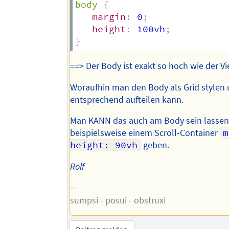
body
{
margin
:
 0
;
height
:
 100vh
;
}
==> Der Body ist exakt so hoch wie der V
Woraufhin man den Body als Grid stylen
entsprechend aufteilen kann.
Man KANN das auch am Body sein lasse
beispielsweise einem Scroll-Container
m
height: 90vh
geben.
Rolf
--
sumpsi - posui - obstruxi