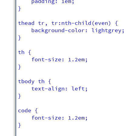
	padding: 1em;

}

thead tr, tr:nth-child(even) {

	background-color: lightgrey;

}

th {

	font-size: 1.2em;

}

tbody th {

	text-align: left;

}

code {

	font-size: 1.2em;

}
