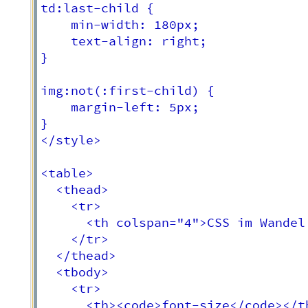
td:last-child {

	min-width: 180px;

	text-align: right;

}

img:not(:first-child) {

	margin-left: 5px;

}

</style>

<table>

  <thead>

    <tr>

      <th colspan="4">CSS im Wandel 
    </tr>

  </thead>

  <tbody>

    <tr>

      <th><code>font-size</code></th