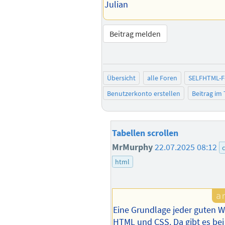
Julian
Beitrag melden
Übersicht
alle Foren
SELFHTML-
Benutzerkonto erstellen
Beitrag im
Tabellen scrollen
MrMurphy
22.07.2025 08:12
html
Eine Grundlage jeder guten We
HTML und CSS. Da gibt es bei 