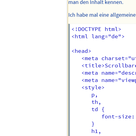
man den Inhalt kennen.
Ich habe mal eine allgemeine 
<!DOCTYPE html>

<html lang="de">

<head>

   <meta charset="ut
   <title>Scrollbar
   <meta name="desc
   <meta name="view
   <style>

      p,

      th,

      td {

         font-size: 
      }

      h1,
