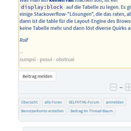
display:block
auf die Tabelle zu legen. Es g
einige Stackoverflow-"Lösungen", die das raten, a
dann ist die table für die Layout-Engine des Brows
keine Tabelle mehr und dann löst diverse Quirks a
Rolf
--
sumpsi - posui - obstruxi
Beitrag melden
–
negat
Übersicht
alle Foren
SELFHTML-Forum
anmelden
Benutzerkonto erstellen
Beitrag im Thread-Baum