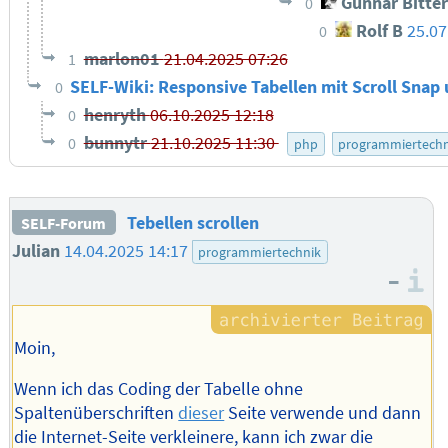
Gunnar Bitte
0
Rolf B
25.07
0
marlon01
21.04.2025 07:26
1
SELF-Wiki: Responsive Tabellen mit Scroll Snap
0
henryth
06.10.2025 12:18
0
bunnytr
21.10.2025 11:30
0
php
programmiertechn
Tebellen scrollen
SELF-Forum
Julian
14.04.2025 14:17
programmiertechnik
–
I
Moin,
Wenn ich das Coding der Tabelle ohne
Spaltenüberschriften
dieser
Seite verwende und dann
die Internet-Seite verkleinere, kann ich zwar die