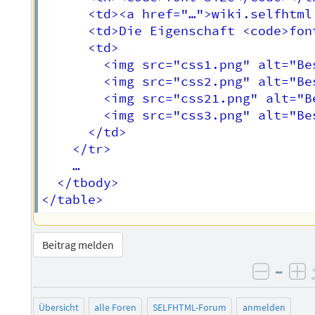
      <td><a href="…">wiki.selfhtml
      <td>Die Eigenschaft <code>fon
      <td>

        <img src="css1.png" alt="Be
        <img src="css2.png" alt="Be
        <img src="css21.png" alt="B
        <img src="css3.png" alt="Be
      </td>

    </tr>

    …				

  </tbody>

Beitrag melden
–
negati
po
Übersicht
alle Foren
SELFHTML-Forum
anmelden