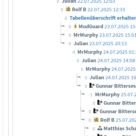
Julian
22.07.2025 12:03
0
Rolf B
22.07.2025 12:33
0
Tabellenüberschrift erhalte
0
MudGuard
23.07.2025 15
0
MrMurphy
23.07.2025 15:0
0
Julian
23.07.2025 20:13
0
MrMurphy
24.07.2025 01
0
Julian
24.07.2025 14:08
0
MrMurphy
24.07.2025
0
Julian
24.07.2025 16
0
Gunnar Bittersm
0
MrMurphy
25.07.
-1
Gunnar Bitte
0
Gunnar Bitter
0
Rolf B
25.07.20
0
Matthias Sch
0