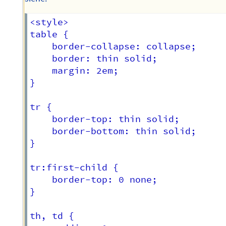
<style>

table {

	border-collapse: collapse;

	border: thin solid;

	margin: 2em;

}

tr {

	border-top: thin solid;

	border-bottom: thin solid;

}

tr:first-child {

	border-top: 0 none;

}

th, td {
