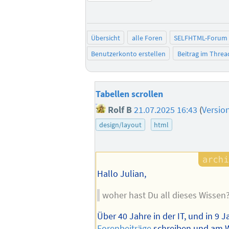
Übersicht
alle Foren
SELFHTML-Forum
Benutzerkonto erstellen
Beitrag im Thre
Tabellen scrollen
Rolf B
21.07.2025 16:43
(
Versio
design/layout
html
Hallo Julian,
woher hast Du all dieses Wissen
Über 40 Jahre in der IT, und in 9 
Forenbeiträge
schreiben und am W