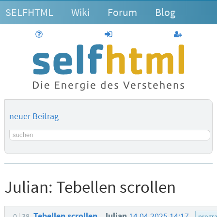
SELFHTML
Wiki
Forum
Blog
Hilfe
anmelden
Benutzerk
neuer Beitrag
Suchbegriff
Julian:
Tebellen scrollen
Tebellen scrollen
Julian
14.04.2025 14:17
0
38
progr