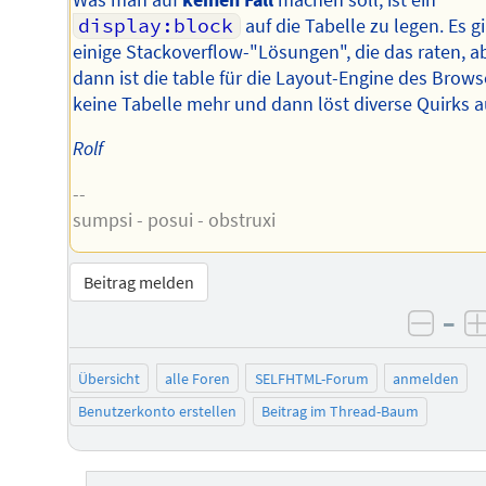
display:block
auf die Tabelle zu legen. Es g
einige Stackoverflow-"Lösungen", die das raten, a
dann ist die table für die Layout-Engine des Brows
keine Tabelle mehr und dann löst diverse Quirks a
Rolf
--
sumpsi - posui - obstruxi
Beitrag melden
–
negat
Übersicht
alle Foren
SELFHTML-Forum
anmelden
Benutzerkonto erstellen
Beitrag im Thread-Baum