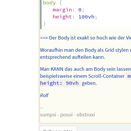
body
{
margin
:
 0
;
height
:
 100vh
;
}
==> Der Body ist exakt so hoch wie der V
Woraufhin man den Body als Grid stylen
entsprechend aufteilen kann.
Man KANN das auch am Body sein lasse
beispielsweise einem Scroll-Container
m
height: 90vh
geben.
Rolf
--
sumpsi - posui - obstruxi