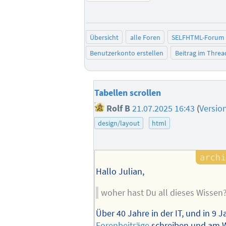
Übersicht
alle Foren
SELFHTML-Forum
Benutzerkonto erstellen
Beitrag im Thre
Tabellen scrollen
Rolf B
21.07.2025 16:43
(
Versio
design/layout
html
Hallo Julian,
woher hast Du all dieses Wissen
Über 40 Jahre in der IT, und in 9 
Forenbeiträge
schreiben und am W