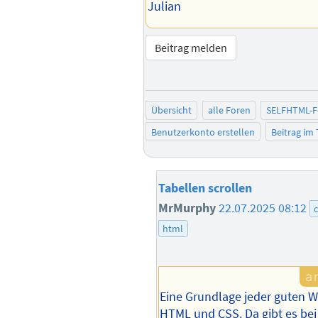
Julian
Beitrag melden
Übersicht
alle Foren
SELFHTML-
Benutzerkonto erstellen
Beitrag im
Tabellen scrollen
MrMurphy
22.07.2025 08:12
html
Eine Grundlage jeder guten We
HTML und CSS. Da gibt es bei 