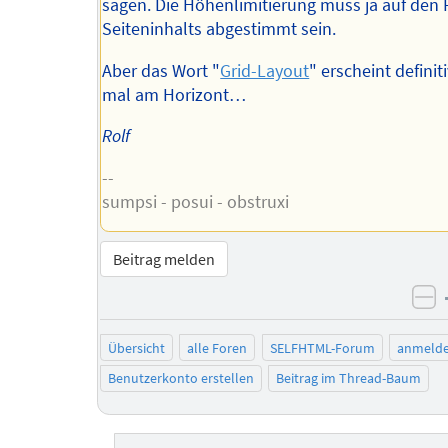
sagen. Die Höhenlimitierung muss ja auf den 
Seiteninhalts abgestimmt sein.
Aber das Wort "
Grid-Layout
" erscheint definit
mal am Horizont…
Rolf
--
sumpsi - posui - obstruxi
Beitrag melden
ne
Übersicht
alle Foren
SELFHTML-Forum
anmeld
Benutzerkonto erstellen
Beitrag im Thread-Baum