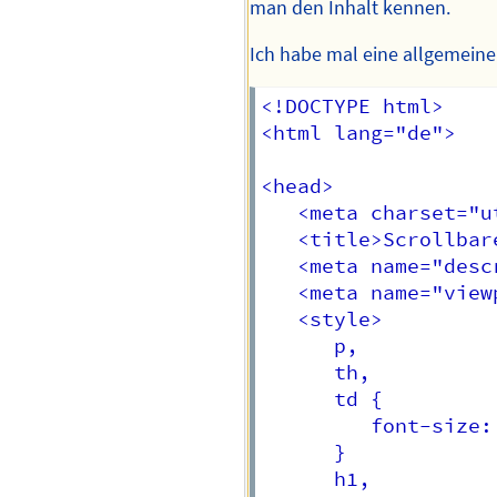
man den Inhalt kennen.
Ich habe mal eine allgemeine 
<!DOCTYPE html>

<html lang="de">

<head>

   <meta charset="ut
   <title>Scrollbar
   <meta name="desc
   <meta name="view
   <style>

      p,

      th,

      td {

         font-size: 
      }

      h1,
