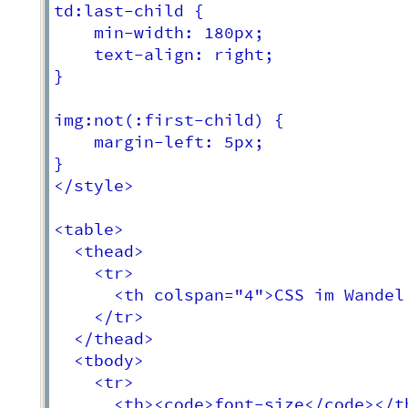
td:last-child {

	min-width: 180px;

	text-align: right;

}

img:not(:first-child) {

	margin-left: 5px;

}

</style>

<table>

  <thead>

    <tr>

      <th colspan="4">CSS im Wandel 
    </tr>

  </thead>

  <tbody>

    <tr>

      <th><code>font-size</code></th