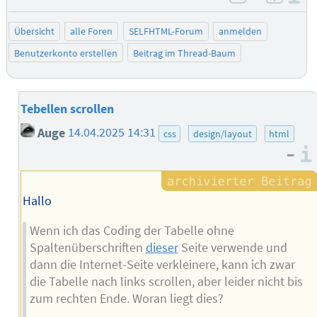
negativ be
posit
Übersicht
alle Foren
SELFHTML-Forum
anmelden
Benutzerkonto erstellen
Beitrag im Thread-Baum
Tebellen scrollen
Auge
14.04.2025 14:31
css
design/layout
html
–
Hallo
Wenn ich das Coding der Tabelle ohne
Spaltenüberschriften
dieser
Seite verwende und
dann die Internet-Seite verkleinere, kann ich zwar
die Tabelle nach links scrollen, aber leider nicht bis
zum rechten Ende. Woran liegt dies?