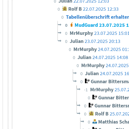
Julian
22.07.2025 12:03
0
Rolf B
22.07.2025 12:33
0
Tabellenüberschrift erhalte
0
MudGuard
23.07.2025 
0
MrMurphy
23.07.2025 15:0
0
Julian
23.07.2025 20:13
0
MrMurphy
24.07.2025 01
0
Julian
24.07.2025 14:08
0
MrMurphy
24.07.2025
0
Julian
24.07.2025 16
0
Gunnar Bittersm
0
MrMurphy
25.07.
-1
Gunnar Bitte
0
Gunnar Bitter
0
Rolf B
25.07.20
0
Matthias Sch
0