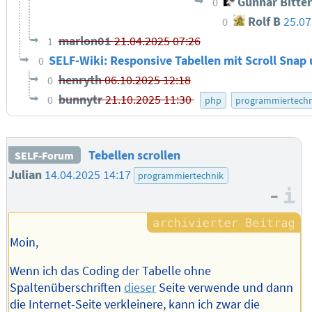
Gunnar Bitte
0
Rolf B
25.07
0
marlon01
21.04.2025 07:26
1
SELF-Wiki: Responsive Tabellen mit Scroll Snap
0
henryth
06.10.2025 12:18
0
bunnytr
21.10.2025 11:30
0
php
programmiertechn
Tebellen scrollen
SELF-Forum
Julian
14.04.2025 14:17
programmiertechnik
–
I
Moin,
Wenn ich das Coding der Tabelle ohne
Spaltenüberschriften
dieser
Seite verwende und dann
die Internet-Seite verkleinere, kann ich zwar die