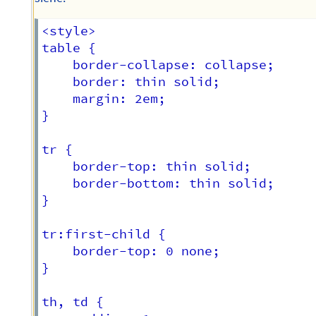
<style>

table {

	border-collapse: collapse;

	border: thin solid;

	margin: 2em;

}

tr {

	border-top: thin solid;

	border-bottom: thin solid;

}

tr:first-child {

	border-top: 0 none;

}

th, td {
