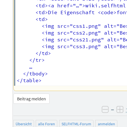
      <td><a href="…">wiki.selfhtml
      <td>Die Eigenschaft <code>fon
      <td>

        <img src="css1.png" alt="Be
        <img src="css2.png" alt="Be
        <img src="css21.png" alt="B
        <img src="css3.png" alt="Be
      </td>

    </tr>

    …				

  </tbody>

Beitrag melden
–
negati
po
Übersicht
alle Foren
SELFHTML-Forum
anmelden