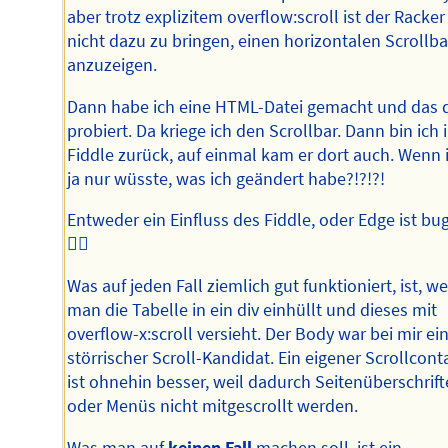
aber trotz explizitem overflow:scroll ist der Racker
nicht dazu zu bringen, einen horizontalen Scrollba
anzuzeigen.
Dann habe ich eine HTML-Datei gemacht und das 
probiert. Da kriege ich den Scrollbar. Dann bin ich 
Fiddle zurück, auf einmal kam er dort auch. Wenn 
ja nur wüsste, was ich geändert habe?!?!?!
Entweder ein Einfluss des Fiddle, oder Edge ist bu
🤷‍♂️
Was auf jeden Fall ziemlich gut funktioniert, ist, w
man die Tabelle in ein div einhüllt und dieses mit
overflow-x:scroll versieht. Der Body war bei mir ei
störrischer Scroll-Kandidat. Ein eigener Scrollcont
ist ohnehin besser, weil dadurch Seitenüberschrif
oder Menüs nicht mitgescrollt werden.
Was man auf
keinen Fall
machen soll, ist ein