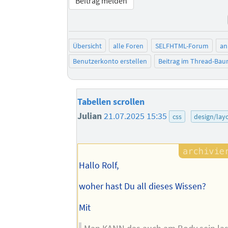
Beitrag melden
Übersicht
alle Foren
SELFHTML-Forum
an
Benutzerkonto erstellen
Beitrag im Thread-Ba
Tabellen scrollen
Julian
21.07.2025 15:35
css
design/lay
Hallo Rolf,
woher hast Du all dieses Wissen?
Mit