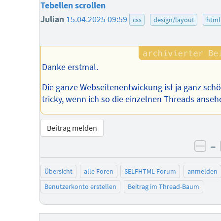
Tebellen scrollen
Julian
15.04.2025 09:59
css
design/layout
html
Danke erstmal.
Die ganze Webseitenentwickung ist ja ganz sch
tricky, wenn ich so die einzelnen Threads anseh
Beitrag melden
–
neg
Übersicht
alle Foren
SELFHTML-Forum
anmelden
Benutzerkonto erstellen
Beitrag im Thread-Baum