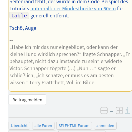
Seitenrand fehlt, der wurde in dem Code-Beispiel des
Tutorials
unterhalb der Mindestbreite von 60em
für
table
generell entfernt.
Tschö, Auge
--
„Habe ich mir das nur eingebildet, oder kann der
kleine Hund wirklich sprechen?“ fragte Schnapper. „Er
behauptet, nicht dazu imstande zu sein“ erwiderte
Victor. Schnapper zögerte (…) „Nun …“ sagte er
schließlich, „ich schätze, er muss es am besten
wissen.“ Terry Prattchett, Voll im Bilde
Beitrag melden
–
negativ 
posi
Übersicht
alle Foren
SELFHTML-Forum
anmelden