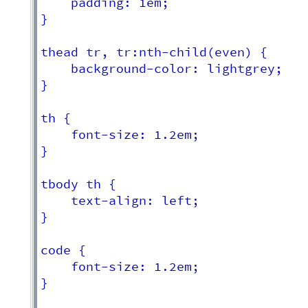
	padding: 1em;

}

thead tr, tr:nth-child(even) {

	background-color: lightgrey;

}

th {

	font-size: 1.2em;

}

tbody th {

	text-align: left;

}

code {

	font-size: 1.2em;

}
