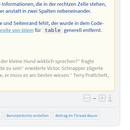
le Informationen, die in der rechtzen Zelle stehen,
er anstatt in zwei Spalten nebeneinander.
e und Seitenrand fehlt, der wurde in dem Code-
breite von 60em
für
table
generell entfernt.
 der kleine Hund wirklich sprechen?“ fragte
e zu sein“ erwiderte Victor. Schnapper zögerte
e, er muss es am besten wissen.“ Terry Prattchett,
–
Info
negativ bewer
positiv b
Benutzerkonto erstellen
Beitrag im Thread-Baum