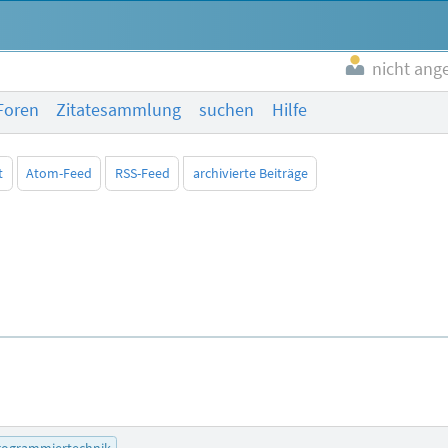
nicht ang
Foren
Zitatesammlung
suchen
Hilfe
t
Atom-Feed
RSS-Feed
archivierte Beiträge
rogrammiertechnik