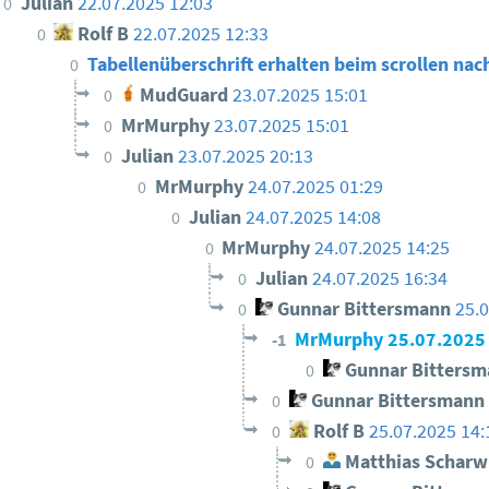
Julian
22.07.2025 12:03
0
Rolf B
22.07.2025 12:33
0
Tabellenüberschrift erhalten beim scrollen na
0
MudGuard
23.07.2025 15:01
0
MrMurphy
23.07.2025 15:01
0
Julian
23.07.2025 20:13
0
MrMurphy
24.07.2025 01:29
0
Julian
24.07.2025 14:08
0
MrMurphy
24.07.2025 14:25
0
Julian
24.07.2025 16:34
0
Gunnar Bittersmann
25.
0
MrMurphy
25.07.2025
-1
Gunnar Bittersm
0
Gunnar Bittersmann
0
Rolf B
25.07.2025 14:
0
Matthias Scharw
0