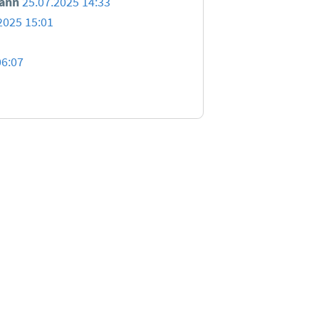
ann
25.07.2025 14:33
2025 15:01
06:07
tionen zu den Bewertungsregeln