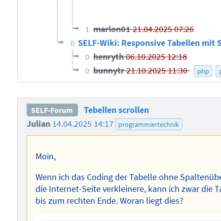
marlon01
21.04.2025 07:26
1
SELF-Wiki: Responsive Tabellen mit 
0
henryth
06.10.2025 12:18
0
bunnytr
21.10.2025 11:30
0
php
Tebellen scrollen
SELF-Forum
Julian
14.04.2025 14:17
programmiertechnik
Moin,
Wenn ich das Coding der Tabelle ohne Spaltenüb
die Internet-Seite verkleinere, kann ich zwar die T
bis zum rechten Ende. Woran liegt dies?