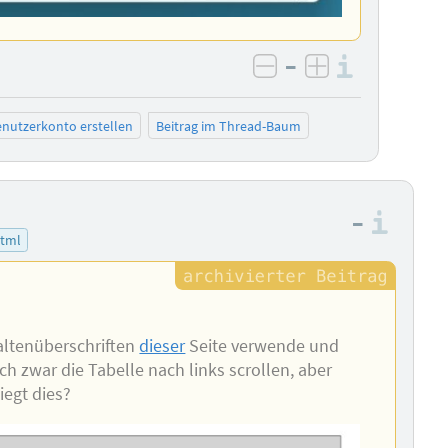
–
Informa
negativ bewerten
positiv bewe
nutzerkonto erstellen
Beitrag im Thread-Baum
–
Info
tml
altenüberschriften
dieser
Seite verwende und
ich zwar die Tabelle nach links scrollen, aber
iegt dies?