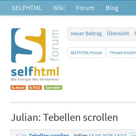
SELFHTML
Wiki
Forum
Blog
neuer Beitrag
Übersicht
SELFHTML-Forum
Thread-Ansich
Julian:
Tebellen scrollen
Tebellen scrollen
Julian
14.04.2025 14:17
0
38
p