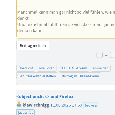
--
Manchmal kann man gar nicht so viel fühlen, wie
denkt.
Und manchmal fühlt man so viel, dass man gar ni
denken kann.
Beitrag melden
–
negat
Übersicht
alle Foren
SELFHTML-Forum
anmelden
Benutzerkonto erstellen
Beitrag im Thread-Baum
<object onclick> und Firefox
klawischnigg
11.06.2025 17:59
browser
javascript