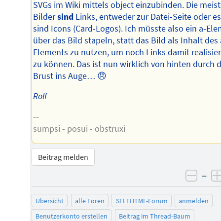
SVGs im Wiki mittels object einzubinden. Die meis
Bilder
sind
Links, entweder zur Datei-Seite oder e
sind Icons (Card-Logos). Ich müsste also ein a-El
über das Bild stapeln, statt das Bild als Inhalt des 
Elements zu nutzen, um noch Links damit realisie
zu können. Das ist nun wirklich von hinten durch d
Brust ins Auge… 😠
Rolf
--
sumpsi - posui - obstruxi
Beitrag melden
–
negat
Übersicht
alle Foren
SELFHTML-Forum
anmelden
Benutzerkonto erstellen
Beitrag im Thread-Baum