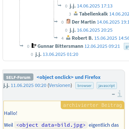
j.j.
14.06.2025 17:13
0
Tabellenkalk
14.06.20
3
Der Martin
14.06.2025 19:
0
j.j.
16.06.2025 20:25
0
Robert B.
15.06.2025 14:5
4
Gunnar Bittersmann
12.06.2025 09:21
0
gr
j.j.
13.06.2025 01:20
0
<object onclick> und Firefox
SELF-Forum
j.j.
11.06.2025 00:20
(
Versionen
)
browser
javascript
–
I
Hallo!
Weil
<object data=bild.jpg>
eigentlich das