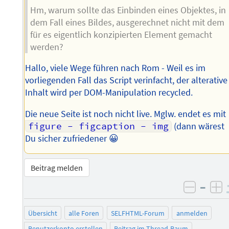
Hm, warum sollte das Einbinden eines Objektes, in
dem Fall eines Bildes, ausgerechnet nicht mit dem
für es eigentlich konzipierten Element gemacht
werden?
Hallo, viele Wege führen nach Rom - Weil es im
vorliegenden Fall das Script verinfacht, der alterative
Inhalt wird per DOM-Manipulation recycled.
Die neue Seite ist noch nicht live. Mglw. endet es mit
figure - figcaption - img
(dann wärest
Du sicher zufriedener 😀
Beitrag melden
–
negati
po
Übersicht
alle Foren
SELFHTML-Forum
anmelden
Benutzerkonto erstellen
Beitrag im Thread-Baum