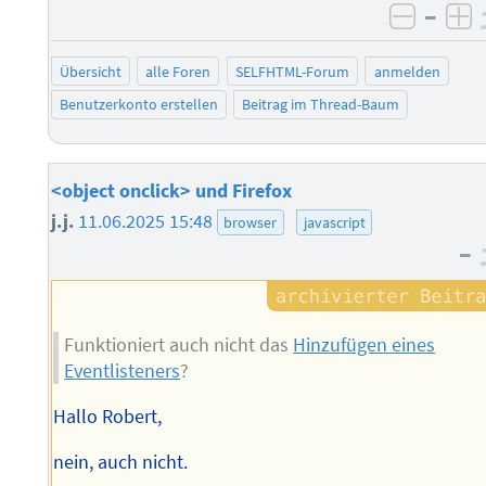
–
negati
po
Übersicht
alle Foren
SELFHTML-Forum
anmelden
Benutzerkonto erstellen
Beitrag im Thread-Baum
<object onclick> und Firefox
j.j.
11.06.2025 15:48
browser
javascript
–
Funktioniert auch nicht das
Hinzufügen eines
Eventlisteners
?
Hallo Robert,
nein, auch nicht.