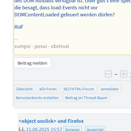
des DOM-Aufbaus verfügbar ist. Oder gibt's eine Spec
die besagt, dass load-Events nicht vor
DOMContentLoaded gefeuert werden dürfen?
Rolf
--
sumpsi - posui - obstruxi
Beitrag melden
–
negati
po
Übersicht
alle Foren
SELFHTML-Forum
anmelden
Benutzerkonto erstellen
Beitrag im Thread-Baum
<object onclick> und Firefox
j.j.
11.06.2025 15:57
browser
javascript