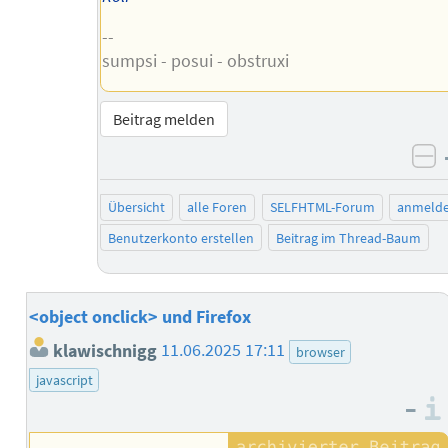
--
sumpsi - posui - obstruxi
Beitrag melden
ne
Übersicht
alle Foren
SELFHTML-Forum
anmeld
Benutzerkonto erstellen
Beitrag im Thread-Baum
<object onclick> und Firefox
klawischnigg
11.06.2025 17:11
browser
javascript
–