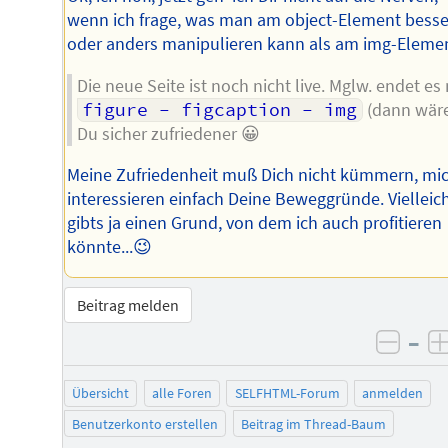
wenn ich frage, was man am object-Element besse
oder anders manipulieren kann als am img-Elemen
Die neue Seite ist noch nicht live. Mglw. endet es 
figure - figcaption - img
(dann wär
Du sicher zufriedener 😀
Meine Zufriedenheit muß Dich nicht kümmern, mi
interessieren einfach Deine Beweggründe. Vielleic
gibts ja einen Grund, von dem ich auch profitieren
könnte...😉
Beitrag melden
–
negat
Übersicht
alle Foren
SELFHTML-Forum
anmelden
Benutzerkonto erstellen
Beitrag im Thread-Baum