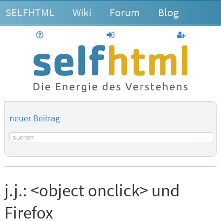
SELFHTML
Wiki
Forum
Blog
Hilfe
anmelden
Benutzerk
neuer Beitrag
Suchbegriff
j.j.:
<object onclick> und
Firefox