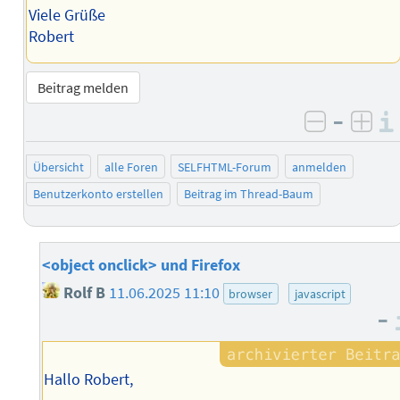
Viele Grüße
Robert
Beitrag melden
–
negativ 
posi
Übersicht
alle Foren
SELFHTML-Forum
anmelden
Benutzerkonto erstellen
Beitrag im Thread-Baum
<object onclick> und Firefox
Rolf B
11.06.2025 11:10
browser
javascript
–
Hallo Robert,