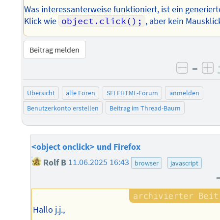
Was interessanterweise funktioniert, ist ein generiert
Klick wie
object.click();
, aber kein Mausklic
Beitrag melden
–
negati
po
Übersicht
alle Foren
SELFHTML-Forum
anmelden
Benutzerkonto erstellen
Beitrag im Thread-Baum
<object onclick> und Firefox
Rolf B
11.06.2025 16:43
browser
javascript
Hallo j.j.,