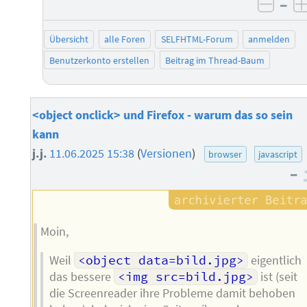
–
negat
Übersicht
alle Foren
SELFHTML-Forum
anmelden
Benutzerkonto erstellen
Beitrag im Thread-Baum
<object onclick> und Firefox - warum das so sein
kann
j.j.
11.06.2025 15:38
(
Versionen
)
browser
javascript
–
Moin,
Weil
<object data=bild.jpg>
eigentlich
das bessere
<img src=bild.jpg>
ist (seit
die Screenreader ihre Probleme damit behoben