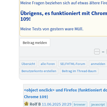
Meine Fragen beziehen sich auf etwas ältere Fire
Übrigens, es funktioniert mit Chro
109!
Meine Tests von gestern ware Müll.
Beitrag melden
–
neg
Übersicht
alle Foren
SELFHTML-Forum
anmelden
Benutzerkonto erstellen
Beitrag im Thread-Baum
<object onclick> und Firefox (funktioniert d
Chrome 109)
Rolf B
11.06.2025 20:29
browser
javascript