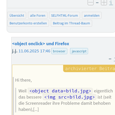
–
negativ 
posi
Übersicht
alle Foren
SELFHTML-Forum
anmelden
Benutzerkonto erstellen
Beitrag im Thread-Baum
<object onclick> und Firefox
j.j.
11.06.2025 17:46
browser
javascript
–
Hi there,
Weil
<object data=bild.jpg>
eigentlich
das bessere
<img src=bild.jpg>
ist (seit
die Screenreader ihre Probleme damit behoben
haben),[...]