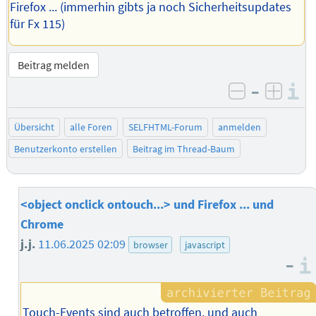
Firefox ... (immerhin gibts ja noch Sicherheitsupdates
für Fx 115)
Beitrag melden
–
I
negativ be
posit
Übersicht
alle Foren
SELFHTML-Forum
anmelden
Benutzerkonto erstellen
Beitrag im Thread-Baum
<object onclick ontouch...> und Firefox ... und
Chrome
j.j.
11.06.2025 02:09
browser
javascript
–
Touch-Events sind auch betroffen, und auch