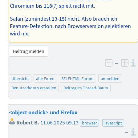
Chromium bis 118(?) spielt nicht mit.
Safari (zumindest 13-15) nicht. Also brauch ich
Feature-Detektion, nach Browserversion selektieren
wird nix.
Beitrag melden
–
negativ 
posi
Übersicht
alle Foren
SELFHTML-Forum
anmelden
Benutzerkonto erstellen
Beitrag im Thread-Baum
<object onclick> und Firefox
Robert B.
11.06.2025 09:13
browser
javascript
–