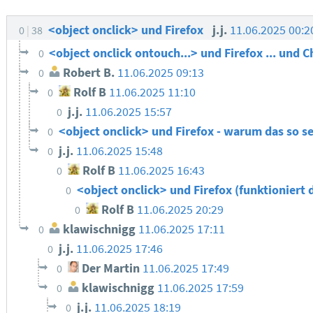
<object onclick> und Firefox
j.j.
11.06.2025 00:
0
38
<object onclick ontouch...> und Firefox ... und
0
Robert B.
11.06.2025 09:13
0
Rolf B
11.06.2025 11:10
0
j.j.
11.06.2025 15:57
0
<object onclick> und Firefox - warum das so s
0
j.j.
11.06.2025 15:48
0
Rolf B
11.06.2025 16:43
0
<object onclick> und Firefox (funktioniert
0
Rolf B
11.06.2025 20:29
0
klawischnigg
11.06.2025 17:11
0
j.j.
11.06.2025 17:46
0
Der Martin
11.06.2025 17:49
0
klawischnigg
11.06.2025 17:59
0
j.j.
11.06.2025 18:19
0