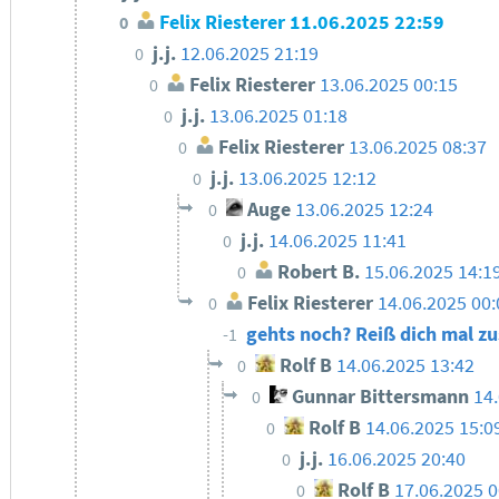
Felix Riesterer
11.06.2025 22:59
0
j.j.
12.06.2025 21:19
0
Felix Riesterer
13.06.2025 00:15
0
j.j.
13.06.2025 01:18
0
Felix Riesterer
13.06.2025 08:37
0
j.j.
13.06.2025 12:12
0
Auge
13.06.2025 12:24
0
j.j.
14.06.2025 11:41
0
Robert B.
15.06.2025 14:1
0
Felix Riesterer
14.06.2025 00:
0
gehts noch? Reiß dich mal 
-1
Rolf B
14.06.2025 13:42
0
Gunnar Bittersmann
14
0
Rolf B
14.06.2025 15:0
0
j.j.
16.06.2025 20:40
0
Rolf B
17.06.2025 0
0