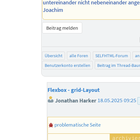
untereinander nicht nebeneinander ange
Joachim
Beitrag melden
Übersicht
alle Foren
SELFHTML-Forum
an
Benutzerkonto erstellen
Beitrag im Thread-Ba
Flexbox - grid-Layout
Jonathan Harker
18.05.2025 09:25
problematische Seite