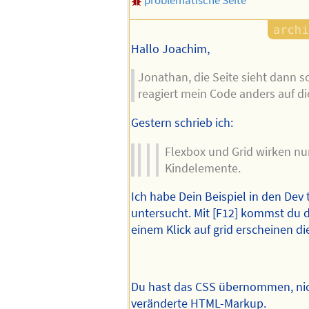
Übersicht
alle Foren
SELFHTML-Forum
Benutzerkonto erstellen
Beitrag im Thre
Flexbox - grid-Layout
Jonathan Harker
18.05.2025 1
grid
problematische Seite
Hallo Joachim,
Jonathan, die Seite sieht dann s
reagiert mein Code anders auf d