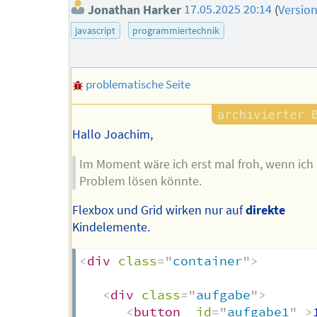
Jonathan Harker
17.05.2025 20:14
(
Versio
javascript
programmiertechnik
problematische Seite
Hallo Joachim,
Im Moment wäre ich erst mal froh, wenn ich
Problem lösen könnte.
Flexbox und Grid wirken nur auf
direkte
Kindelemente.
<
div
class
=
"
container
"
>
<
div
class
=
"
aufgabe
"
>
<
button
id
=
"
aufgabe1
"
>