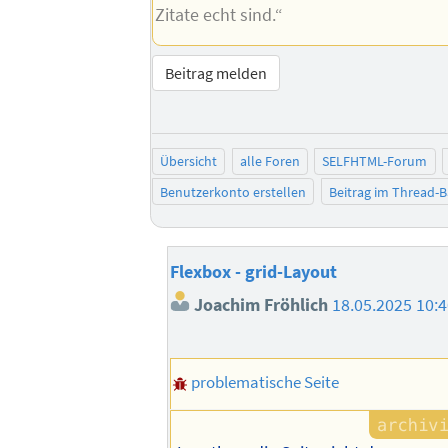
ob
die Selektoren greifen?
eine CSS-Eigenschaft nicht funktio
Bis bald!
Jonathan
--
Was ja kaum einer weiß:
Lorem Ipsum ist ein Zitat von Julius C
übersetzt so viel heißt wie
„Das schlimme am Internet ist, dass m
Zitate echt sind.“
Beitrag melden