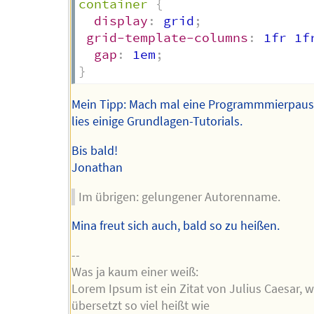
container
{
display
:
 grid
;
grid-template-columns
:
 1fr 1f
gap
:
 1em
;
}
Mein Tipp: Mach mal eine Programmmierpau
lies einige Grundlagen-Tutorials.
Bis bald!
Jonathan
Im übrigen: gelungener Autorenname.
Mina freut sich auch, bald so zu heißen.
--
Was ja kaum einer weiß:
Lorem Ipsum ist ein Zitat von Julius Caesar, 
übersetzt so viel heißt wie