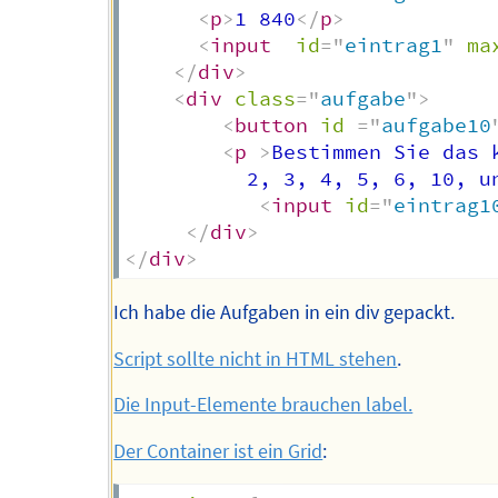
<
p
>
1 840
</
p
>
<
input
id
=
"
eintrag1
"
ma
</
div
>
<
div
class
=
"
aufgabe
"
>
<
button
id
=
"
aufgabe10
<
p
>
Bestimmen Sie das 
          2, 3, 4, 5, 6, 10, u
<
input
id
=
"
eintrag1
</
div
>
</
div
>
Ich habe die Aufgaben in ein div gepackt.
Script sollte nicht in HTML stehen
.
Die Input-Elemente brauchen label.
Der Container ist ein Grid
: