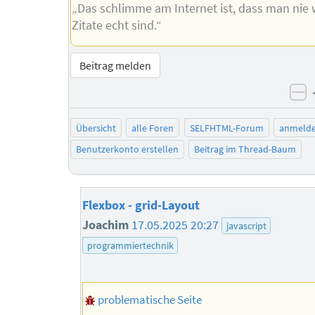
„Das schlimme am Internet ist, dass man nie 
Zitate echt sind.“
Beitrag melden
ne
Übersicht
alle Foren
SELFHTML-Forum
anmeld
Benutzerkonto erstellen
Beitrag im Thread-Baum
Flexbox - grid-Layout
Joachim
17.05.2025 20:27
javascript
programmiertechnik
problematische Seite