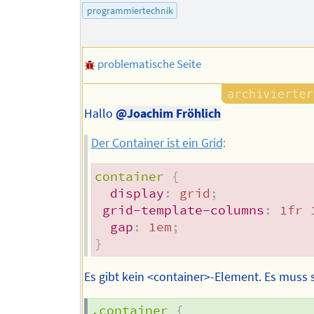
programmiertechnik
problematische Seite
Hallo
@Joachim Fröhlich
Der Container ist ein Grid
:
container
{
display
:
 grid
;
grid-template-columns
:
 1fr 
gap
:
 1em
;
}
Es gibt kein <container>-Element. Es muss 
.container
{