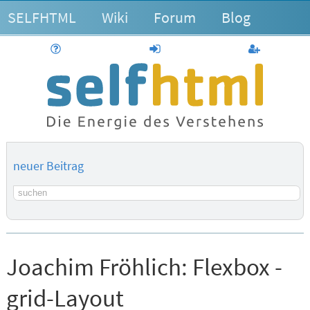
SELFHTML
Wiki
Forum
Blog
Hilfe
anmelden
Benutzerk
neuer Beitrag
Suchbegriff
Joachim Fröhlich:
Flexbox -
grid-Layout