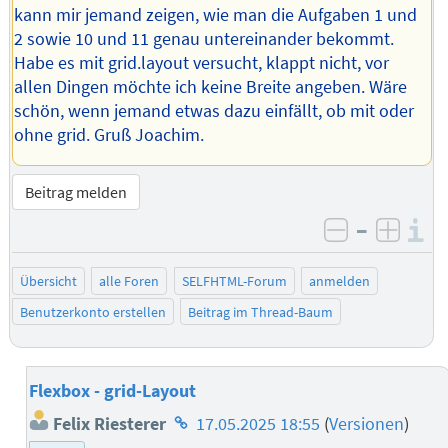
kann mir jemand zeigen, wie man die Aufgaben 1 und
2 sowie 10 und 11 genau untereinander bekommt.
Habe es mit grid.layout versucht, klappt nicht, vor
allen Dingen möchte ich keine Breite angeben. Wäre
schön, wenn jemand etwas dazu einfällt, ob mit oder
ohne grid. Gruß Joachim.
Beitrag melden
–
I
negativ be
posit
Übersicht
alle Foren
SELFHTML-Forum
anmelden
Benutzerkonto erstellen
Beitrag im Thread-Baum
Flexbox - grid-Layout
Homepage
Felix Riesterer
17.05.2025 18:55
(
Versionen
)
des