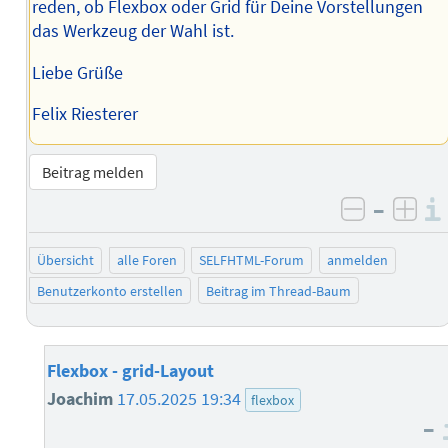
reden, ob Flexbox oder Grid für Deine Vorstellungen
das Werkzeug der Wahl ist.
Liebe Grüße
Felix Riesterer
Beitrag melden
–
negativ 
posi
Übersicht
alle Foren
SELFHTML-Forum
anmelden
Benutzerkonto erstellen
Beitrag im Thread-Baum
Flexbox - grid-Layout
Joachim
17.05.2025 19:34
flexbox
–