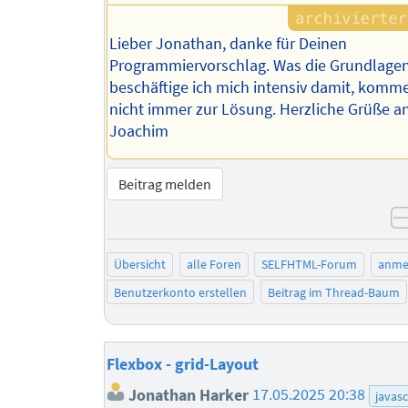
Lieber Jonathan, danke für Deinen
Programmiervorschlag. Was die Grundlagen
beschäftige ich mich intensiv damit, komme
nicht immer zur Lösung. Herzliche Grüße an
Joachim
Beitrag melden
Übersicht
alle Foren
SELFHTML-Forum
anme
Benutzerkonto erstellen
Beitrag im Thread-Baum
Flexbox - grid-Layout
Jonathan Harker
17.05.2025 20:38
javasc