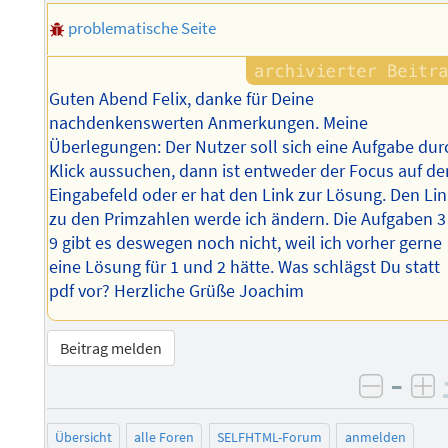
problematische Seite
Guten Abend Felix, danke für Deine
nachdenkenswerten Anmerkungen. Meine
Überlegungen: Der Nutzer soll sich eine Aufgabe dur
Klick aussuchen, dann ist entweder der Focus auf d
Eingabefeld oder er hat den Link zur Lösung. Den Li
zu den Primzahlen werde ich ändern. Die Aufgaben 3
9 gibt es deswegen noch nicht, weil ich vorher gerne
eine Lösung für 1 und 2 hätte. Was schlägst Du statt
pdf vor? Herzliche Grüße Joachim
Beitrag melden
–
negati
po
Übersicht
alle Foren
SELFHTML-Forum
anmelden