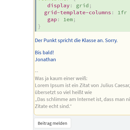
display
:
 grid
;
grid-template-columns
:
 1fr
gap
:
 1em
;
}
Der Punkt spricht die Klasse an. Sorry.
Bis bald!
Jonathan
--
Was ja kaum einer weiß:
Lorem Ipsum ist ein Zitat von Julius Caesar
übersetzt so viel heißt wie
„Das schlimme am Internet ist, dass man ni
Zitate echt sind.“
Beitrag melden