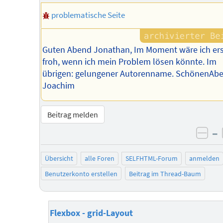
problematische Seite
Guten Abend Jonathan, Im Moment wäre ich ers
froh, wenn ich mein Problem lösen könnte. Im
übrigen: gelungener Autorenname. SchönenAbe
Joachim
Beitrag melden
–
neg
Übersicht
alle Foren
SELFHTML-Forum
anmelden
Benutzerkonto erstellen
Beitrag im Thread-Baum
Flexbox - grid-Layout