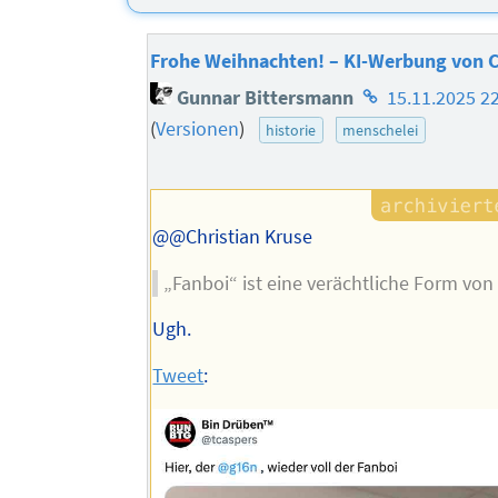
Frohe Weihnachten! – KI-Werbung von C
Homepage
Gunnar Bittersmann
15.11.2025 2
des
(
Versionen
)
historie
menschelei
Autors
@@Christian Kruse
„Fanboi“ ist eine verächtliche Form von
Ugh.
Tweet
: