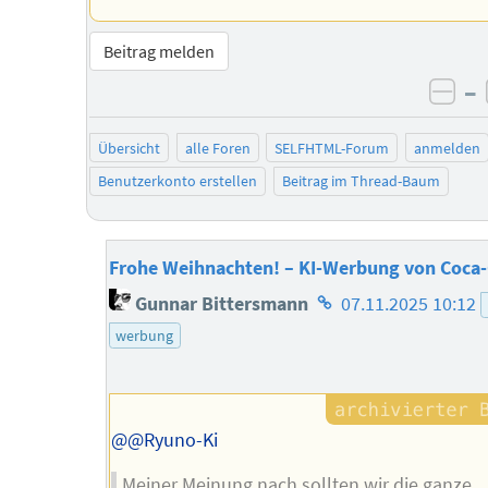
Beitrag melden
–
neg
Übersicht
alle Foren
SELFHTML-Forum
anmelden
Benutzerkonto erstellen
Beitrag im Thread-Baum
Frohe Weihnachten! – KI-Werbung von Coca-
Homepage
Gunnar Bittersmann
07.11.2025 10:12
des
werbung
Autors
@@Ryuno-Ki
Meiner Meinung nach sollten wir die ganze