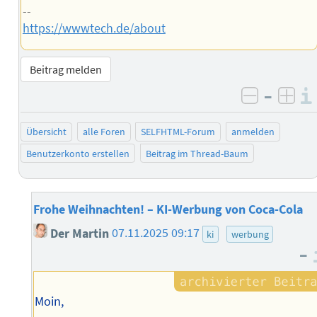
--
https://wwwtech.de/about
Beitrag melden
–
negativ 
posi
Übersicht
alle Foren
SELFHTML-Forum
anmelden
Benutzerkonto erstellen
Beitrag im Thread-Baum
Frohe Weihnachten! – KI-Werbung von Coca-Cola
Der Martin
07.11.2025 09:17
ki
werbung
–
Moin,