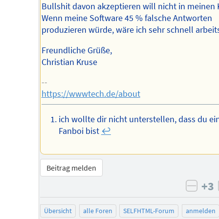
Bullshit davon akzeptieren will nicht in meinen 
Wenn meine Software 45 % falsche Antworten
produzieren würde, wäre ich sehr schnell arbeit
Freundliche Grüße,
Christian Kruse
--
https://wwwtech.de/about
ich wollte dir nicht unterstellen, dass du ein
Fanboi bist
↩︎
Beitrag melden
+3
negat
Übersicht
alle Foren
SELFHTML-Forum
anmelden