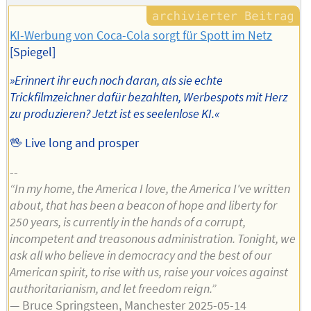
KI-Werbung von Coca-Cola sorgt für Spott im Netz
[Spiegel]
»Erinnert ihr euch noch daran, als sie echte
Trickfilmzeichner dafür bezahlten, Werbespots mit Herz
zu produzieren? Jetzt ist es seelenlose KI.«
🖖 Live long and prosper
--
“In my home, the America I love, the America I've written
about, that has been a beacon of hope and liberty for
250 years, is currently in the hands of a corrupt,
incompetent and treasonous administration. Tonight, we
ask all who believe in democracy and the best of our
American spirit, to rise with us, raise your voices against
authoritarianism, and let freedom reign.”
— Bruce Springsteen, Manchester 2025-05-14