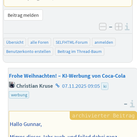
Beitrag melden
–
I
negativ be
posit
Übersicht
alle Foren
SELFHTML-Forum
anmelden
Benutzerkonto erstellen
Beitrag im Thread-Baum
Frohe Weihnachten! – KI-Werbung von Coca-Cola
Homepage
Christian Kruse
07.11.2025 09:05
ki
des
werbung
Autors
–
Hallo Gunnar,
Migros dieses Jahr auch, und failed dabei ganz