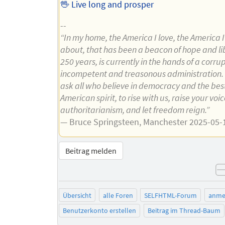
🖖 Live long and prosper
--
“In my home, the America I love, the America I
about, that has been a beacon of hope and lib
250 years, is currently in the hands of a corrup
incompetent and treasonous administration. 
ask all who believe in democracy and the best
American spirit, to rise with us, raise your voi
authoritarianism, and let freedom reign.”
— Bruce Springsteen, Manchester 2025-05-
Beitrag melden
Übersicht
alle Foren
SELFHTML-Forum
anme
Benutzerkonto erstellen
Beitrag im Thread-Baum