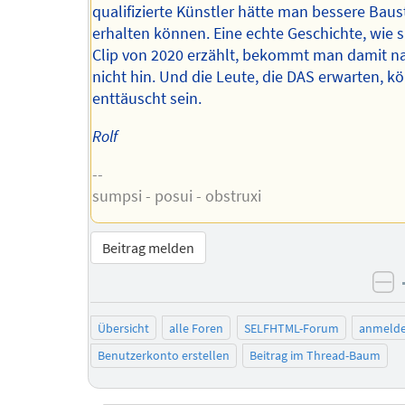
qualifizierte Künstler hätte man bessere Baus
erhalten können. Eine echte Geschichte, wie s
Clip von 2020 erzählt, bekommt man damit na
nicht hin. Und die Leute, die DAS erwarten, k
enttäuscht sein.
Rolf
--
sumpsi - posui - obstruxi
Beitrag melden
ne
Übersicht
alle Foren
SELFHTML-Forum
anmeld
Benutzerkonto erstellen
Beitrag im Thread-Baum