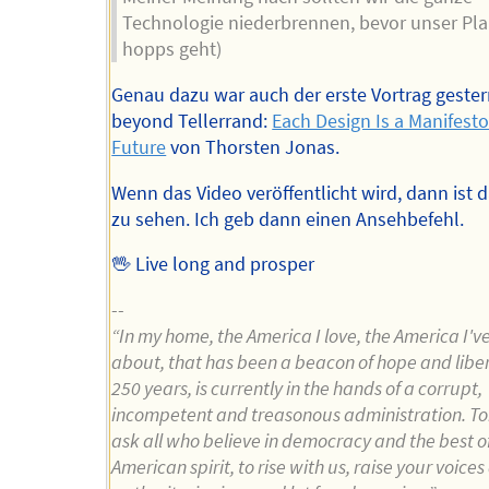
Technologie niederbrennen, bevor unser Pla
hopps geht)
Genau dazu war auch der erste Vortrag gester
beyond Tellerrand:
Each Design Is a Manifesto
Future
von Thorsten Jonas.
Wenn das Video veröffentlicht wird, dann ist d
zu sehen. Ich geb dann einen Ansehbefehl.
🖖 Live long and prosper
--
“In my home, the America I love, the America I'v
about, that has been a beacon of hope and liber
250 years, is currently in the hands of a corrupt,
incompetent and treasonous administration. To
ask all who believe in democracy and the best o
American spirit, to rise with us, raise your voice