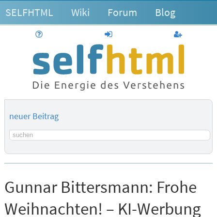
SELFHTML
Wiki
Forum
Blog
Hilfe
anmelden
Benutzerk
neuer Beitrag
Suchbegriff
Gunnar Bittersmann:
Frohe
Weihnachten! – KI-Werbung