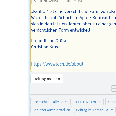
Schreibweise" - hm. Soso.
„Fanboi“ ist eine verächtliche Form von „F
Wurde hauptsächlich im Apple-Kontext benu
sich in den letzten Jahren aber zu einer ge
verächtlichen Form entwickelt.
Freundliche Grüße,
Christian Kruse
--
https://wwwtech.de/about
Beitrag melden
Übersicht
alle Foren
SELFHTML-Forum
anme
Benutzerkonto erstellen
Beitrag im Thread-Baum