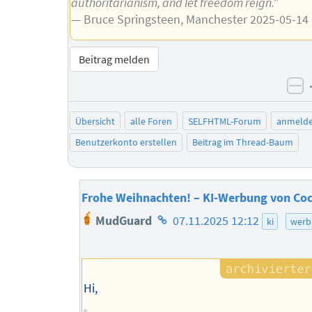
authoritarianism, and let freedom reign.”
— Bruce Springsteen, Manchester 2025-05-14
Beitrag melden
ne
Übersicht
alle Foren
SELFHTML-Forum
anmeld
Benutzerkonto erstellen
Beitrag im Thread-Baum
Frohe Weihnachten! – KI-Werbung von Coc
Homepage
MudGuard
07.11.2025 12:12
ki
werb
des
Autors
Hi,