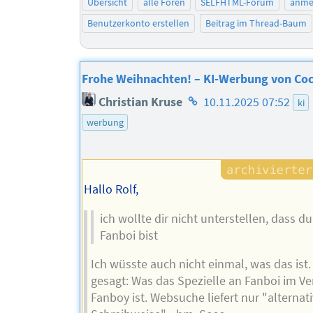
Übersicht
alle Foren
SELFHTML-Forum
anme
Benutzerkonto erstellen
Beitrag im Thread-Baum
Frohe Weihnachten! – KI-Werbung von Coc
Homepage
Christian Kruse
10.11.2025 07:52
ki
des
werbung
Autors
Hallo Rolf,
ich wollte dir nicht unterstellen, dass du
Fanboi bist
Ich wüsste auch nicht einmal, was das ist
gesagt: Was das Spezielle an Fanboi im Ve
Fanboy ist. Websuche liefert nur "alternat