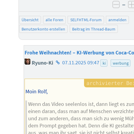
–
negat
Übersicht
alle Foren
SELFHTML-Forum
anmelden
Benutzerkonto erstellen
Beitrag im Thread-Baum
Frohe Weihnachten! – KI-Werbung von Coca-Co
Homepage
Ryuno-Ki
07.11.2025 09:47
ki
werbung
des
Autors
Moin Rolf,
Wenn das Video seelenlos ist, dann liegt es zu
einen daran, dass man auf Menschen verzichte
und zum anderen, dass man sich zu wenig Mü
dem Prompt gegeben hat. Denn die KI gestalte
aus, was man ihr sagt, sie ist nicht selbst kreati