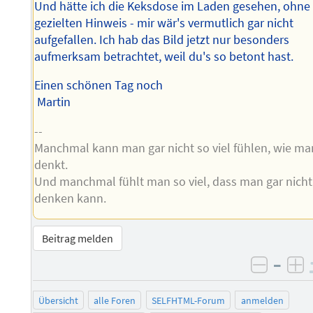
Und hätte ich die Keksdose im Laden gesehen, ohne
gezielten Hinweis - mir wär's vermutlich gar nicht
aufgefallen. Ich hab das Bild jetzt nur besonders
aufmerksam betrachtet, weil du's so betont hast.
Einen schönen Tag noch
Martin
--
Manchmal kann man gar nicht so viel fühlen, wie ma
denkt.
Und manchmal fühlt man so viel, dass man gar nicht
denken kann.
Beitrag melden
–
negati
po
Übersicht
alle Foren
SELFHTML-Forum
anmelden