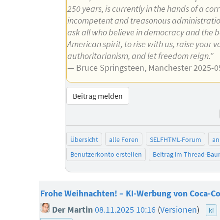
250 years, is currently in the hands of a cor
incompetent and treasonous administratio
ask all who believe in democracy and the b
American spirit, to rise with us, raise your 
authoritarianism, and let freedom reign.”
— Bruce Springsteen, Manchester 2025-0
Beitrag melden
Übersicht
alle Foren
SELFHTML-Forum
an
Benutzerkonto erstellen
Beitrag im Thread-Ba
Frohe Weihnachten! – KI-Werbung von Coca-Co
Der Martin
08.11.2025 10:16
(
Versionen
)
ki