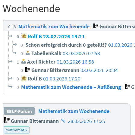
Wochenende
Mathematik zum Wochenende
Gunnar Bitter
0
8
Rolf B
28.02.2026 19:21
0
Schon erfolgreich durch 0 geteilt⁉︎
01.03.2026 
0
Tabellenkalk
03.03.2026 07:58
0
Axel Richter
01.03.2026 16:58
1
Gunnar Bittersmann
03.03.2026 20:04
0
Rolf B
01.03.2026 17:20
0
Mathematik zum Wochenende – Auflösung
G
0
Mathematik zum Wochenende
SELF-Forum
Homepage
Gunnar Bittersmann
28.02.2026 17:25
des
mathematik