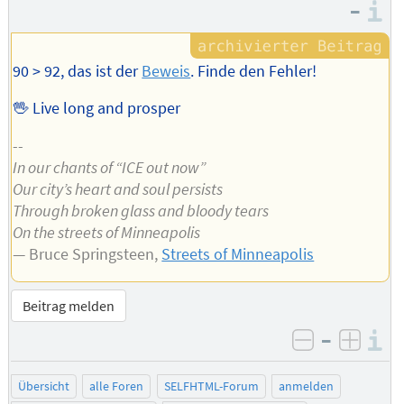
Autors
–
I
90 > 92, das ist der
Beweis
. Finde den Fehler!
🖖 Live long and prosper
--
In our chants of “ICE out now”
Our city’s heart and soul persists
Through broken glass and bloody tears
On the streets of Minneapolis
— Bruce Springsteen,
Streets of Minneapolis
Beitrag melden
–
I
negativ be
posit
Übersicht
alle Foren
SELFHTML-Forum
anmelden