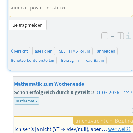
--
sumpsi - posui - obstruxi
Beitrag melden
–
negativ 
posi
Übersicht
alle Foren
SELFHTML-Forum
anmelden
Benutzerkonto erstellen
Beitrag im Thread-Baum
Mathematik zum Wochenende
Schon erfolgreich durch 0 geteilt⁉︎
01.03.2026 14:47
mathematik
–
Ich seh’s ja nicht (YT ➜ /dev/null), aber …
wer weiß?