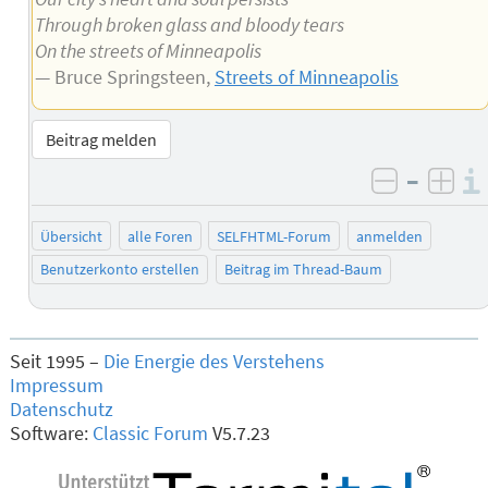
Through broken glass and bloody tears
On the streets of Minneapolis
— Bruce Springsteen,
Streets of Minneapolis
Beitrag melden
–
negativ 
posi
Übersicht
alle Foren
SELFHTML-Forum
anmelden
Benutzerkonto erstellen
Beitrag im Thread-Baum
Seit 1995 –
Die Energie des Verstehens
Impressum
Datenschutz
Software:
Classic Forum
V5.7.23