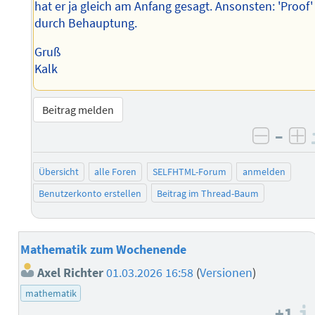
hat er ja gleich am Anfang gesagt. Ansonsten: 'Proof'
durch Behauptung.
Gruß
Kalk
Beitrag melden
–
negati
po
Übersicht
alle Foren
SELFHTML-Forum
anmelden
Benutzerkonto erstellen
Beitrag im Thread-Baum
Mathematik zum Wochenende
Axel Richter
01.03.2026 16:58
(
Versionen
)
mathematik
+1