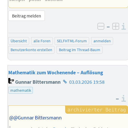
Beitrag melden
–
negativ 
posi
Übersicht
alle Foren
SELFHTML-Forum
anmelden
Benutzerkonto erstellen
Beitrag im Thread-Baum
Mathematik zum Wochenende – Auflösung
Homepage
Gunnar Bittersmann
03.03.2026 19:58
des
mathematik
Autors
–
@@Gunnar Bittersmann