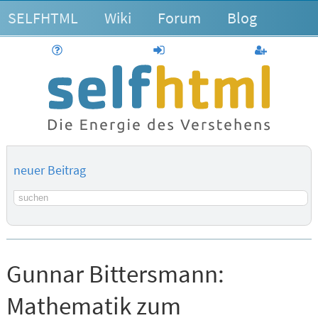
SELFHTML
Wiki
Forum
Blog
Hilfe
anmelden
Benutzerk
neuer Beitrag
Suchbegriff
Gunnar Bittersmann:
Mathematik zum