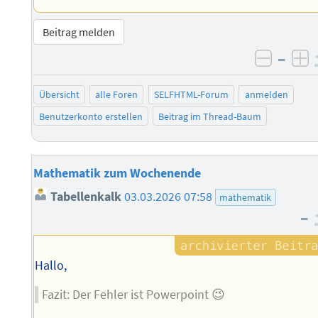
Beitrag melden
–
negati
po
Übersicht
alle Foren
SELFHTML-Forum
anmelden
Benutzerkonto erstellen
Beitrag im Thread-Baum
Mathematik zum Wochenende
Tabellenkalk
03.03.2026 07:58
mathematik
–
Hallo,
Fazit: Der Fehler ist Powerpoint 😉