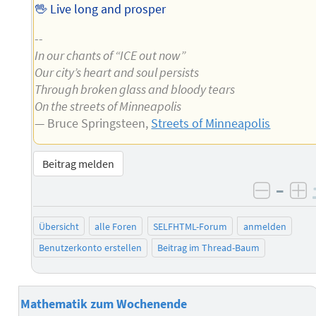
🖖 Live long and prosper
--
In our chants of “ICE out now”
Our city’s heart and soul persists
Through broken glass and bloody tears
On the streets of Minneapolis
— Bruce Springsteen,
Streets of Minneapolis
Beitrag melden
–
negati
po
Übersicht
alle Foren
SELFHTML-Forum
anmelden
Benutzerkonto erstellen
Beitrag im Thread-Baum
Mathematik zum Wochenende