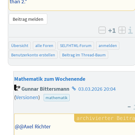
than 2."
Beitrag melden
+1
negativ b
posi
Übersicht
alle Foren
SELFHTML-Forum
anmelden
Benutzerkonto erstellen
Beitrag im Thread-Baum
Mathematik zum Wochenende
Homepage
Gunnar Bittersmann
03.03.2026 20:04
des
(
Versionen
)
mathematik
Autors
–
@@Axel Richter