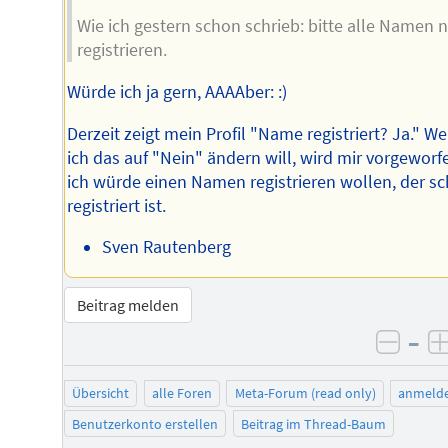
Wie ich gestern schon schrieb: bitte alle Namen 
registrieren.
Würde ich ja gern, AAAAber: :)
Derzeit zeigt mein Profil "Name registriert? Ja." W
ich das auf "Nein" ändern will, wird mir vorgeworf
ich würde einen Namen registrieren wollen, der s
registriert ist.
Sven Rautenberg
Beitrag melden
–
negat
Übersicht
alle Foren
Meta-Forum (read only)
anmeld
Benutzerkonto erstellen
Beitrag im Thread-Baum