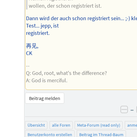
wollen, der schon registriert ist.
Dann wird der auch schon registriert sein... ;-) kl
Test... jepp, ist
registriert.
再见,
CK
--
Q: God, root, what's the difference?
A: God is merciful.
Beitrag melden
–
neg
Übersicht
alle Foren
Meta-Forum (read only)
anme
Benutzerkonto erstellen
Beitrag im Thread-Baum