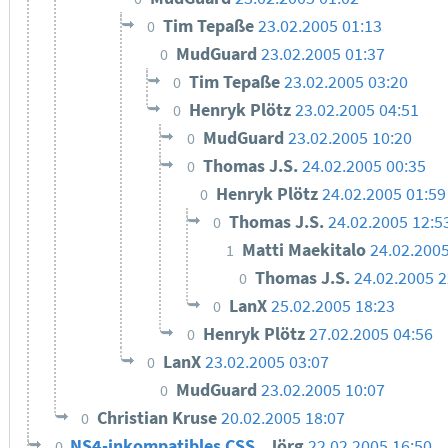
Tim Tepaße
23.02.2005 01:13
0
MudGuard
23.02.2005 01:37
0
Tim Tepaße
23.02.2005 03:20
0
Henryk Plötz
23.02.2005 04:51
0
MudGuard
23.02.2005 10:20
0
Thomas J.S.
24.02.2005 00:35
0
Henryk Plötz
24.02.2005 01:59
0
Thomas J.S.
24.02.2005 12:5
0
Matti Maekitalo
24.02.2005
1
Thomas J.S.
24.02.2005 2
0
LanX
25.02.2005 18:23
0
Henryk Plötz
27.02.2005 04:56
0
LanX
23.02.2005 03:07
0
MudGuard
23.02.2005 10:07
0
Christian Kruse
20.02.2005 18:07
0
NS4-inkompatibles CSS
Jörg
22.02.2005 16:50
0