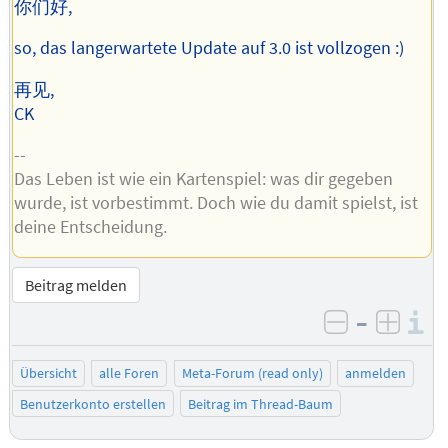
你们好,
so, das langerwartete Update auf 3.0 ist vollzogen :)
再见,
CK
--
Das Leben ist wie ein Kartenspiel: was dir gegeben
wurde, ist vorbestimmt. Doch wie du damit spielst, ist
deine Entscheidung.
Beitrag melden
–
I
negativ be
posit
Übersicht
alle Foren
Meta-Forum (read only)
anmelden
Benutzerkonto erstellen
Beitrag im Thread-Baum