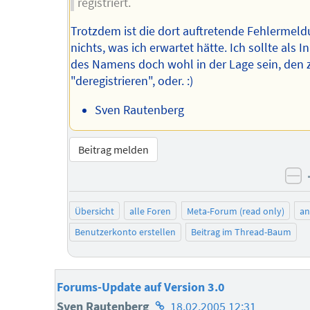
registriert.
Trotzdem ist die dort auftretende Fehlermel
nichts, was ich erwartet hätte. Ich sollte als 
des Namens doch wohl in der Lage sein, den 
"deregistrieren", oder. :)
Sven Rautenberg
Beitrag melden
ne
Übersicht
alle Foren
Meta-Forum (read only)
a
Benutzerkonto erstellen
Beitrag im Thread-Baum
Forums-Update auf Version 3.0
Homepage
Sven Rautenberg
18.02.2005 12:31