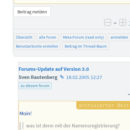
Beitrag melden
–
negati
po
Übersicht
alle Foren
Meta-Forum (read only)
anmelden
Benutzerkonto erstellen
Beitrag im Thread-Baum
Forums-Update auf Version 3.0
Homepage
Sven Rautenberg
18.02.2005 12:27
des
zu diesem forum
Autors
Moin!
was ist denn mit der Namensregistrierung?