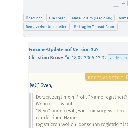
–
neg
Übersicht
alle Foren
Meta-Forum (read only)
anme
Benutzerkonto erstellen
Beitrag im Thread-Baum
Forums-Update auf Version 3.0
Homepage
Christian Kruse
18.02.2005 12:32
zu diesem
des
Autors
你好 Sven,
Derzeit zeigt mein Profil "Name registriert?
Wenn ich das auf
"Nein" ändern will, wird mir vorgeworfen, 
würde einen Namen
registrieren wollen, der schon registriert ist