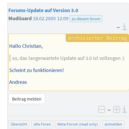
Forums-Update auf Version 3.0
MudGuard
18.02.2005 12:09
zu diesem forum
–
Hallo Christian,
so, das langerwartete Update auf 3.0 ist vollzogen :)
Scheint zu funktionieren!
Andreas
Beitrag melden
–
negativ 
posi
Übersicht
alle Foren
Meta-Forum (read only)
anmelden