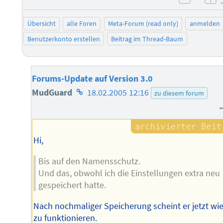
negati
po
Übersicht
alle Foren
Meta-Forum (read only)
anmelden
Benutzerkonto erstellen
Beitrag im Thread-Baum
Forums-Update auf Version 3.0
Homepage
MudGuard
18.02.2005 12:16
zu diesem forum
des
Autors
Hi,
Bis auf den Namensschutz.
Und das, obwohl ich die Einstellungen extra neu
gespeichert hatte.
Nach nochmaliger Speicherung scheint er jetzt wi
zu funktionieren.