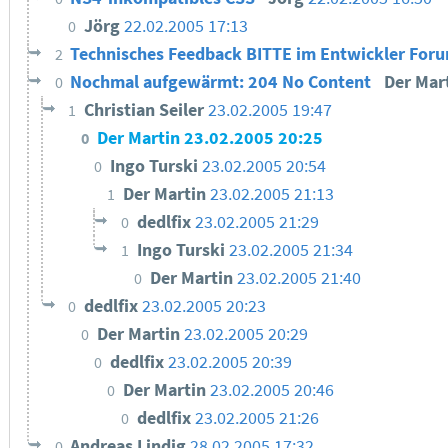
Jörg
22.02.2005 17:13
0
Technisches Feedback BITTE im Entwickler For
2
Nochmal aufgewärmt: 204 No Content
Der Mar
0
Christian Seiler
23.02.2005 19:47
1
Der Martin
23.02.2005 20:25
0
Ingo Turski
23.02.2005 20:54
0
Der Martin
23.02.2005 21:13
1
dedlfix
23.02.2005 21:29
0
Ingo Turski
23.02.2005 21:34
1
Der Martin
23.02.2005 21:40
0
dedlfix
23.02.2005 20:23
0
Der Martin
23.02.2005 20:29
0
dedlfix
23.02.2005 20:39
0
Der Martin
23.02.2005 20:46
0
dedlfix
23.02.2005 21:26
0
Andreas Lindig
28.02.2005 17:32
0