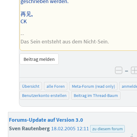
geschrieben werden.
再见,
CK
--
Das Sein entsteht aus dem Nicht-Sein.
Beitrag melden
–
negat
Übersicht
alle Foren
Meta-Forum (read only)
anmeld
Benutzerkonto erstellen
Beitrag im Thread-Baum
Forums-Update auf Version 3.0
Sven Rautenberg
18.02.2005 12:11
zu diesem forum