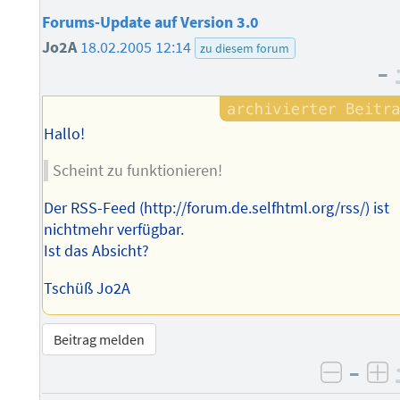
Forums-Update auf Version 3.0
Jo2A
18.02.2005 12:14
zu diesem forum
–
Hallo!
Scheint zu funktionieren!
Der RSS-Feed (http://forum.de.selfhtml.org/rss/) ist
nichtmehr verfügbar.
Ist das Absicht?
Tschüß Jo2A
Beitrag melden
–
negati
po