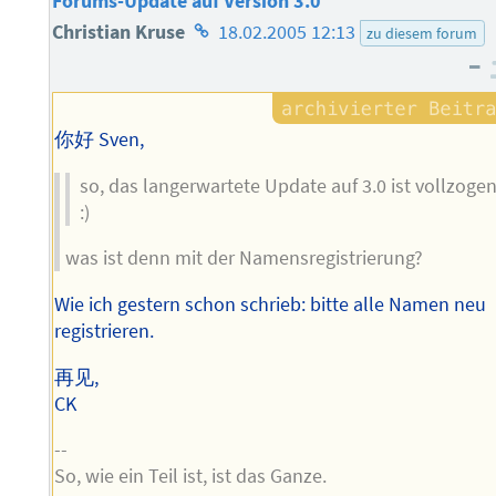
Forums-Update auf Version 3.0
Homepage
Christian Kruse
18.02.2005 12:13
zu diesem forum
–
des
Autors
你好 Sven,
so, das langerwartete Update auf 3.0 ist vollzoge
:)
was ist denn mit der Namensregistrierung?
Wie ich gestern schon schrieb: bitte alle Namen neu
registrieren.
再见,
CK
--
So, wie ein Teil ist, ist das Ganze.