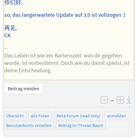
你们好,
so, das langerwartete Update auf 3.0 ist vollzogen :)
再见,
CK
--
Das Leben ist wie ein Kartenspiel: was dir gegeben
wurde, ist vorbestimmt. Doch wie du damit spielst, ist
deine Entscheidung.
Beitrag melden
–
I
negativ be
posit
Übersicht
alle Foren
Meta-Forum (read only)
anmelden
Benutzerkonto erstellen
Beitrag im Thread-Baum