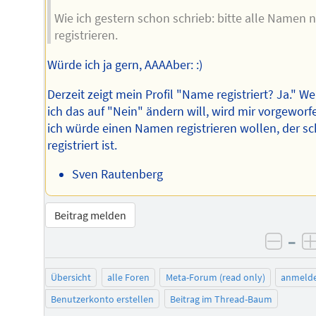
Wie ich gestern schon schrieb: bitte alle Namen 
registrieren.
Würde ich ja gern, AAAAber: :)
Derzeit zeigt mein Profil "Name registriert? Ja." W
ich das auf "Nein" ändern will, wird mir vorgeworf
ich würde einen Namen registrieren wollen, der s
registriert ist.
Sven Rautenberg
Beitrag melden
–
negat
Übersicht
alle Foren
Meta-Forum (read only)
anmeld
Benutzerkonto erstellen
Beitrag im Thread-Baum