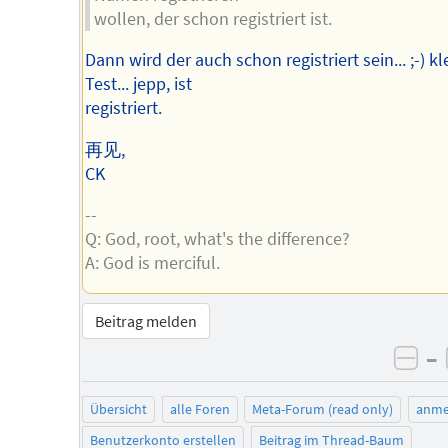
wollen, der schon registriert ist.
Dann wird der auch schon registriert sein... ;-) kl
Test... jepp, ist
registriert.
再见,
CK
--
Q: God, root, what's the difference?
A: God is merciful.
Beitrag melden
–
neg
Übersicht
alle Foren
Meta-Forum (read only)
anme
Benutzerkonto erstellen
Beitrag im Thread-Baum