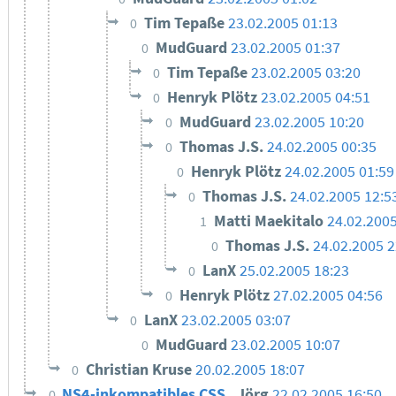
Tim Tepaße
23.02.2005 01:13
0
MudGuard
23.02.2005 01:37
0
Tim Tepaße
23.02.2005 03:20
0
Henryk Plötz
23.02.2005 04:51
0
MudGuard
23.02.2005 10:20
0
Thomas J.S.
24.02.2005 00:35
0
Henryk Plötz
24.02.2005 01:59
0
Thomas J.S.
24.02.2005 12:5
0
Matti Maekitalo
24.02.2005
1
Thomas J.S.
24.02.2005 2
0
LanX
25.02.2005 18:23
0
Henryk Plötz
27.02.2005 04:56
0
LanX
23.02.2005 03:07
0
MudGuard
23.02.2005 10:07
0
Christian Kruse
20.02.2005 18:07
0
NS4-inkompatibles CSS
Jörg
22.02.2005 16:50
0