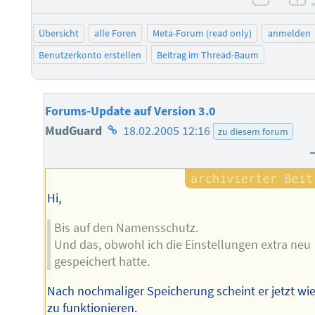
negati
po
Übersicht
alle Foren
Meta-Forum (read only)
anmelden
Benutzerkonto erstellen
Beitrag im Thread-Baum
Forums-Update auf Version 3.0
Homepage
MudGuard
18.02.2005 12:16
zu diesem forum
des
Autors
Hi,
Bis auf den Namensschutz.
Und das, obwohl ich die Einstellungen extra neu
gespeichert hatte.
Nach nochmaliger Speicherung scheint er jetzt wi
zu funktionieren.