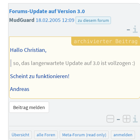
Forums-Update auf Version 3.0
MudGuard
18.02.2005 12:09
zu diesem forum
–
Hallo Christian,
so, das langerwartete Update auf 3.0 ist vollzogen :)
Scheint zu funktionieren!
Andreas
Beitrag melden
–
negativ 
posi
Übersicht
alle Foren
Meta-Forum (read only)
anmelden