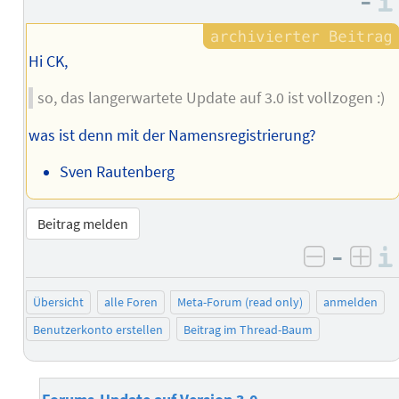
–
Hi CK,
so, das langerwartete Update auf 3.0 ist vollzogen :)
was ist denn mit der Namensregistrierung?
Sven Rautenberg
Beitrag melden
–
negativ 
posi
Übersicht
alle Foren
Meta-Forum (read only)
anmelden
Benutzerkonto erstellen
Beitrag im Thread-Baum