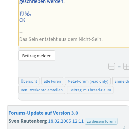
geschrieben werden.
再见,
CK
--
Das Sein entsteht aus dem Nicht-Sein.
Beitrag melden
–
negat
Übersicht
alle Foren
Meta-Forum (read only)
anmeld
Benutzerkonto erstellen
Beitrag im Thread-Baum
Forums-Update auf Version 3.0
Sven Rautenberg
18.02.2005 12:11
zu diesem forum