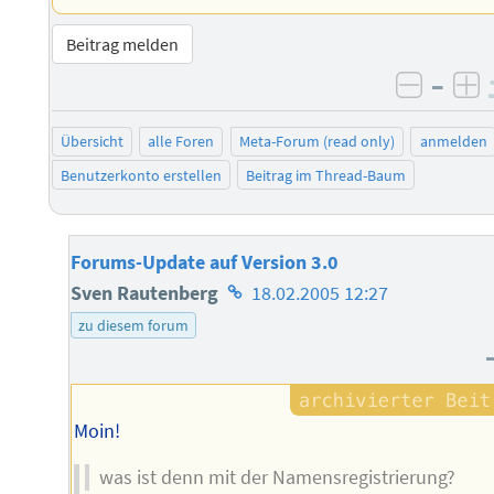
Beitrag melden
–
negati
po
Übersicht
alle Foren
Meta-Forum (read only)
anmelden
Benutzerkonto erstellen
Beitrag im Thread-Baum
Forums-Update auf Version 3.0
Homepage
Sven Rautenberg
18.02.2005 12:27
des
zu diesem forum
Autors
Moin!
was ist denn mit der Namensregistrierung?