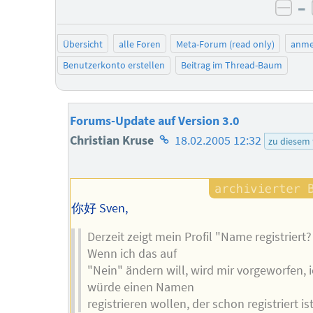
–
neg
Übersicht
alle Foren
Meta-Forum (read only)
anme
Benutzerkonto erstellen
Beitrag im Thread-Baum
Forums-Update auf Version 3.0
Homepage
Christian Kruse
18.02.2005 12:32
zu diesem
des
Autors
你好 Sven,
Derzeit zeigt mein Profil "Name registriert?
Wenn ich das auf
"Nein" ändern will, wird mir vorgeworfen, 
würde einen Namen
registrieren wollen, der schon registriert ist