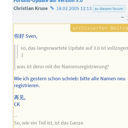
Forums-Update auf Version 3.0
Homepage
Christian Kruse
18.02.2005 12:13
zu diesem forum
–
des
Autors
你好 Sven,
so, das langerwartete Update auf 3.0 ist vollzoge
:)
was ist denn mit der Namensregistrierung?
Wie ich gestern schon schrieb: bitte alle Namen neu
registrieren.
再见,
CK
--
So, wie ein Teil ist, ist das Ganze.