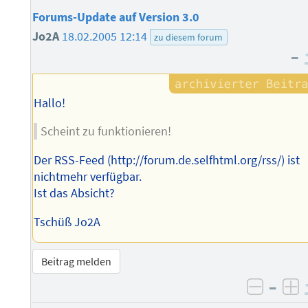
Forums-Update auf Version 3.0
Jo2A
18.02.2005 12:14
zu diesem forum
–
Hallo!
Scheint zu funktionieren!
Der RSS-Feed (http://forum.de.selfhtml.org/rss/) ist
nichtmehr verfügbar.
Ist das Absicht?
Tschüß Jo2A
Beitrag melden
–
negati
po