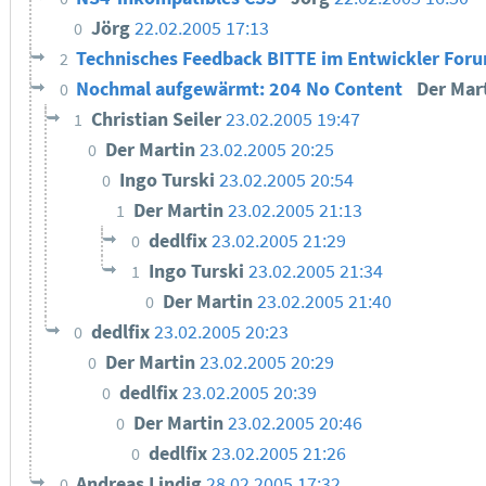
Jörg
22.02.2005 17:13
0
Technisches Feedback BITTE im Entwickler For
2
Nochmal aufgewärmt: 204 No Content
Der Mar
0
Christian Seiler
23.02.2005 19:47
1
Der Martin
23.02.2005 20:25
0
Ingo Turski
23.02.2005 20:54
0
Der Martin
23.02.2005 21:13
1
dedlfix
23.02.2005 21:29
0
Ingo Turski
23.02.2005 21:34
1
Der Martin
23.02.2005 21:40
0
dedlfix
23.02.2005 20:23
0
Der Martin
23.02.2005 20:29
0
dedlfix
23.02.2005 20:39
0
Der Martin
23.02.2005 20:46
0
dedlfix
23.02.2005 21:26
0
Andreas Lindig
28.02.2005 17:32
0