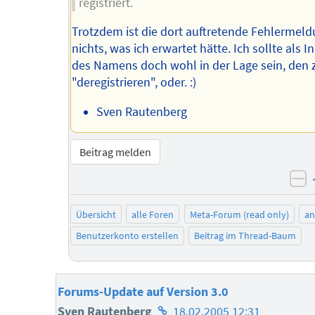
registriert.
Trotzdem ist die dort auftretende Fehlermel
nichts, was ich erwartet hätte. Ich sollte als 
des Namens doch wohl in der Lage sein, den 
"deregistrieren", oder. :)
Sven Rautenberg
Beitrag melden
ne
Übersicht
alle Foren
Meta-Forum (read only)
a
Benutzerkonto erstellen
Beitrag im Thread-Baum
Forums-Update auf Version 3.0
Homepage
Sven Rautenberg
18.02.2005 12:31