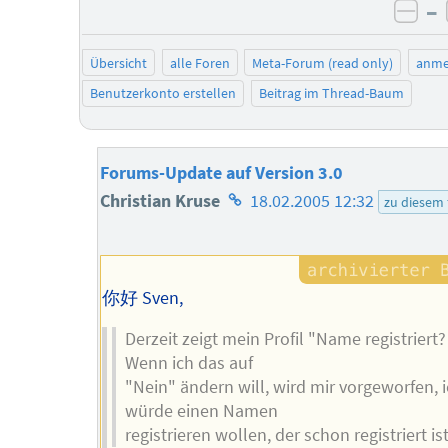
–
neg
Übersicht
alle Foren
Meta-Forum (read only)
anme
Benutzerkonto erstellen
Beitrag im Thread-Baum
Forums-Update auf Version 3.0
Homepage
Christian Kruse
18.02.2005 12:32
zu diesem
des
Autors
你好 Sven,
Derzeit zeigt mein Profil "Name registriert?
Wenn ich das auf
"Nein" ändern will, wird mir vorgeworfen, 
würde einen Namen
registrieren wollen, der schon registriert ist