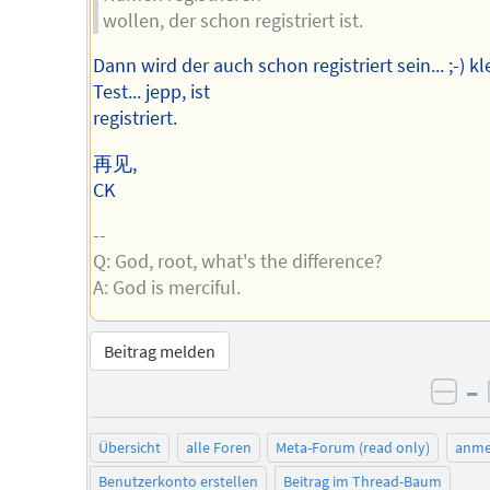
wollen, der schon registriert ist.
Dann wird der auch schon registriert sein... ;-) kl
Test... jepp, ist
registriert.
再见,
CK
--
Q: God, root, what's the difference?
A: God is merciful.
Beitrag melden
–
neg
Übersicht
alle Foren
Meta-Forum (read only)
anme
Benutzerkonto erstellen
Beitrag im Thread-Baum