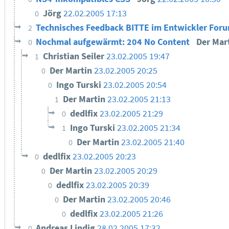
Jörg
22.02.2005 17:13
0
Technisches Feedback BITTE im Entwickler For
2
Nochmal aufgewärmt: 204 No Content
Der Mar
0
Christian Seiler
23.02.2005 19:47
1
Der Martin
23.02.2005 20:25
0
Ingo Turski
23.02.2005 20:54
0
Der Martin
23.02.2005 21:13
1
dedlfix
23.02.2005 21:29
0
Ingo Turski
23.02.2005 21:34
1
Der Martin
23.02.2005 21:40
0
dedlfix
23.02.2005 20:23
0
Der Martin
23.02.2005 20:29
0
dedlfix
23.02.2005 20:39
0
Der Martin
23.02.2005 20:46
0
dedlfix
23.02.2005 21:26
0
Andreas Lindig
28.02.2005 17:32
0