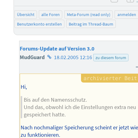
negati
po
Übersicht
alle Foren
Meta-Forum (read only)
anmelden
Benutzerkonto erstellen
Beitrag im Thread-Baum
Forums-Update auf Version 3.0
Homepage
MudGuard
18.02.2005 12:16
zu diesem forum
des
Autors
Hi,
Bis auf den Namensschutz.
Und das, obwohl ich die Einstellungen extra neu
gespeichert hatte.
Nach nochmaliger Speicherung scheint er jetzt wi
zu funktionieren.