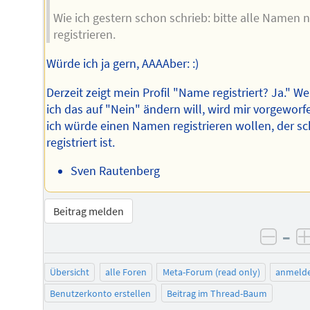
Wie ich gestern schon schrieb: bitte alle Namen 
registrieren.
Würde ich ja gern, AAAAber: :)
Derzeit zeigt mein Profil "Name registriert? Ja." W
ich das auf "Nein" ändern will, wird mir vorgeworf
ich würde einen Namen registrieren wollen, der s
registriert ist.
Sven Rautenberg
Beitrag melden
–
negat
Übersicht
alle Foren
Meta-Forum (read only)
anmeld
Benutzerkonto erstellen
Beitrag im Thread-Baum