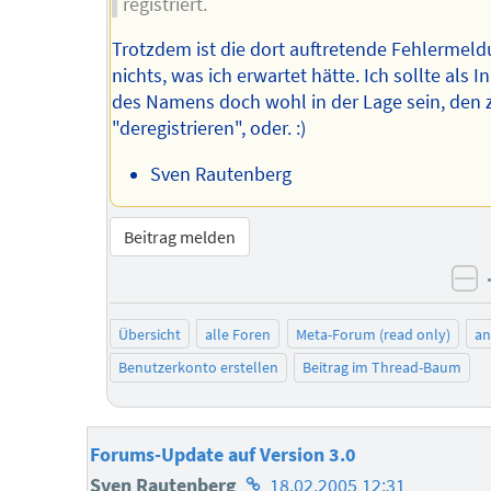
registriert.
Trotzdem ist die dort auftretende Fehlermel
nichts, was ich erwartet hätte. Ich sollte als 
des Namens doch wohl in der Lage sein, den 
"deregistrieren", oder. :)
Sven Rautenberg
Beitrag melden
ne
Übersicht
alle Foren
Meta-Forum (read only)
a
Benutzerkonto erstellen
Beitrag im Thread-Baum
Forums-Update auf Version 3.0
Homepage
Sven Rautenberg
18.02.2005 12:31