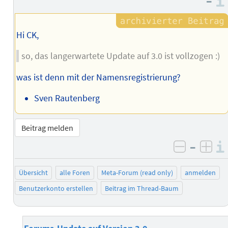
–
Hi CK,
so, das langerwartete Update auf 3.0 ist vollzogen :)
was ist denn mit der Namensregistrierung?
Sven Rautenberg
Beitrag melden
–
negativ 
posi
Übersicht
alle Foren
Meta-Forum (read only)
anmelden
Benutzerkonto erstellen
Beitrag im Thread-Baum