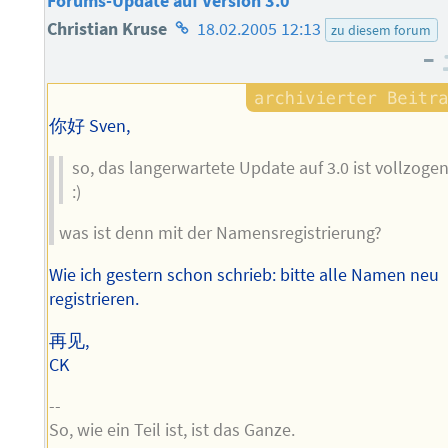
Forums-Update auf Version 3.0
Homepage
Christian Kruse
18.02.2005 12:13
zu diesem forum
–
des
Autors
你好 Sven,
so, das langerwartete Update auf 3.0 ist vollzoge
:)
was ist denn mit der Namensregistrierung?
Wie ich gestern schon schrieb: bitte alle Namen neu
registrieren.
再见,
CK
--
So, wie ein Teil ist, ist das Ganze.