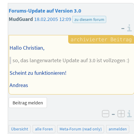
Forums-Update auf Version 3.0
MudGuard
18.02.2005 12:09
zu diesem forum
–
Hallo Christian,
so, das langerwartete Update auf 3.0 ist vollzogen :)
Scheint zu funktionieren!
Andreas
Beitrag melden
–
negativ 
posi
Übersicht
alle Foren
Meta-Forum (read only)
anmelden