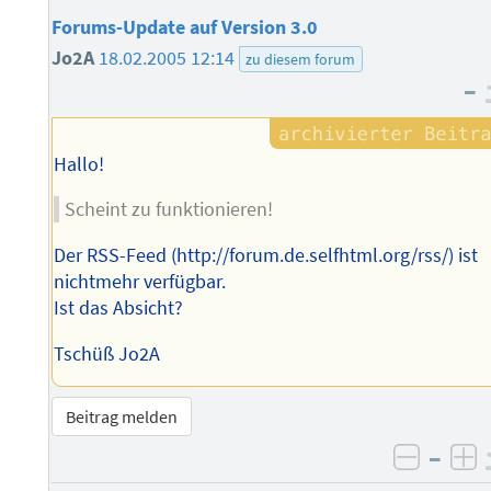
Forums-Update auf Version 3.0
Jo2A
18.02.2005 12:14
zu diesem forum
–
Hallo!
Scheint zu funktionieren!
Der RSS-Feed (http://forum.de.selfhtml.org/rss/) ist
nichtmehr verfügbar.
Ist das Absicht?
Tschüß Jo2A
Beitrag melden
–
negati
po