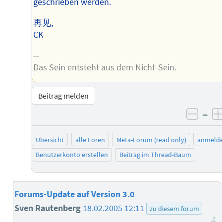
geschrieben werden.
再见,
CK
--
Das Sein entsteht aus dem Nicht-Sein.
Beitrag melden
–
negat
Übersicht
alle Foren
Meta-Forum (read only)
anmeld
Benutzerkonto erstellen
Beitrag im Thread-Baum
Forums-Update auf Version 3.0
Sven Rautenberg
18.02.2005 12:11
zu diesem forum