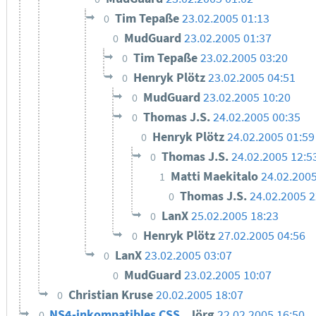
Tim Tepaße
23.02.2005 01:13
0
MudGuard
23.02.2005 01:37
0
Tim Tepaße
23.02.2005 03:20
0
Henryk Plötz
23.02.2005 04:51
0
MudGuard
23.02.2005 10:20
0
Thomas J.S.
24.02.2005 00:35
0
Henryk Plötz
24.02.2005 01:59
0
Thomas J.S.
24.02.2005 12:5
0
Matti Maekitalo
24.02.2005
1
Thomas J.S.
24.02.2005 2
0
LanX
25.02.2005 18:23
0
Henryk Plötz
27.02.2005 04:56
0
LanX
23.02.2005 03:07
0
MudGuard
23.02.2005 10:07
0
Christian Kruse
20.02.2005 18:07
0
NS4-inkompatibles CSS
Jörg
22.02.2005 16:50
0