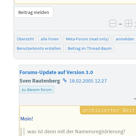
Beitrag melden
–
negati
po
Übersicht
alle Foren
Meta-Forum (read only)
anmelden
Benutzerkonto erstellen
Beitrag im Thread-Baum
Forums-Update auf Version 3.0
Homepage
Sven Rautenberg
18.02.2005 12:27
des
zu diesem forum
Autors
Moin!
was ist denn mit der Namensregistrierung?