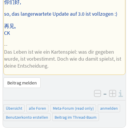
你们好,
so, das langerwartete Update auf 3.0 ist vollzogen :)
再见,
CK
--
Das Leben ist wie ein Kartenspiel: was dir gegeben
wurde, ist vorbestimmt. Doch wie du damit spielst, ist
deine Entscheidung.
Beitrag melden
–
I
negativ be
posit
Übersicht
alle Foren
Meta-Forum (read only)
anmelden
Benutzerkonto erstellen
Beitrag im Thread-Baum