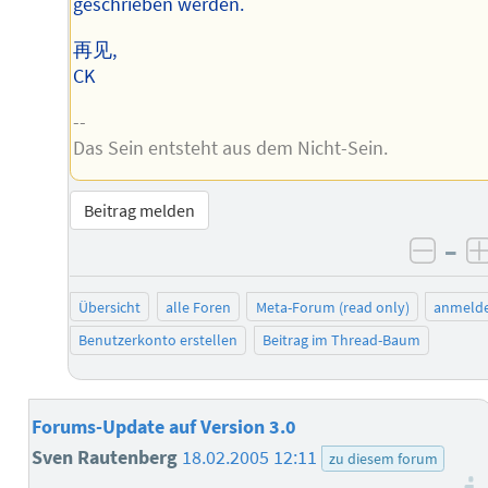
geschrieben werden.
再见,
CK
--
Das Sein entsteht aus dem Nicht-Sein.
Beitrag melden
–
negat
Übersicht
alle Foren
Meta-Forum (read only)
anmeld
Benutzerkonto erstellen
Beitrag im Thread-Baum
Forums-Update auf Version 3.0
Sven Rautenberg
18.02.2005 12:11
zu diesem forum