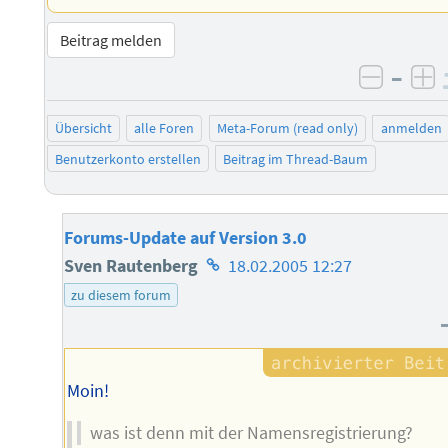
Beitrag melden
–
negati
po
Übersicht
alle Foren
Meta-Forum (read only)
anmelden
Benutzerkonto erstellen
Beitrag im Thread-Baum
Forums-Update auf Version 3.0
Homepage
Sven Rautenberg
18.02.2005 12:27
des
zu diesem forum
Autors
Moin!
was ist denn mit der Namensregistrierung?