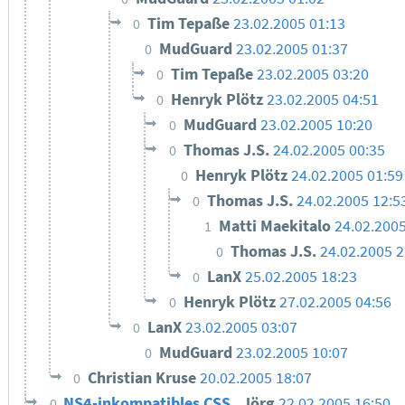
Tim Tepaße
23.02.2005 01:13
0
MudGuard
23.02.2005 01:37
0
Tim Tepaße
23.02.2005 03:20
0
Henryk Plötz
23.02.2005 04:51
0
MudGuard
23.02.2005 10:20
0
Thomas J.S.
24.02.2005 00:35
0
Henryk Plötz
24.02.2005 01:59
0
Thomas J.S.
24.02.2005 12:5
0
Matti Maekitalo
24.02.2005
1
Thomas J.S.
24.02.2005 2
0
LanX
25.02.2005 18:23
0
Henryk Plötz
27.02.2005 04:56
0
LanX
23.02.2005 03:07
0
MudGuard
23.02.2005 10:07
0
Christian Kruse
20.02.2005 18:07
0
NS4-inkompatibles CSS
Jörg
22.02.2005 16:50
0