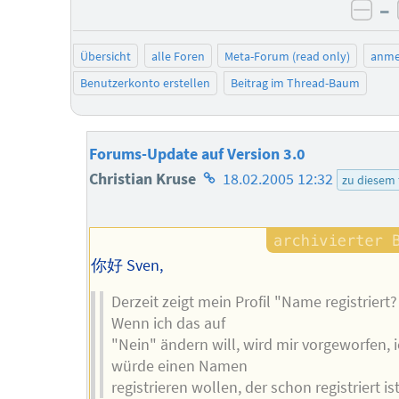
–
neg
Übersicht
alle Foren
Meta-Forum (read only)
anme
Benutzerkonto erstellen
Beitrag im Thread-Baum
Forums-Update auf Version 3.0
Homepage
Christian Kruse
18.02.2005 12:32
zu diesem
des
Autors
你好 Sven,
Derzeit zeigt mein Profil "Name registriert?
Wenn ich das auf
"Nein" ändern will, wird mir vorgeworfen, 
würde einen Namen
registrieren wollen, der schon registriert ist