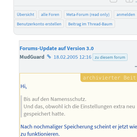
negati
po
Übersicht
alle Foren
Meta-Forum (read only)
anmelden
Benutzerkonto erstellen
Beitrag im Thread-Baum
Forums-Update auf Version 3.0
Homepage
MudGuard
18.02.2005 12:16
zu diesem forum
des
Autors
Hi,
Bis auf den Namensschutz.
Und das, obwohl ich die Einstellungen extra neu
gespeichert hatte.
Nach nochmaliger Speicherung scheint er jetzt wi
zu funktionieren.