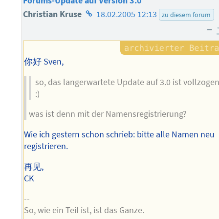
Forums-Update auf Version 3.0
Homepage
Christian Kruse
18.02.2005 12:13
zu diesem forum
–
des
Autors
你好 Sven,
so, das langerwartete Update auf 3.0 ist vollzoge
:)
was ist denn mit der Namensregistrierung?
Wie ich gestern schon schrieb: bitte alle Namen neu
registrieren.
再见,
CK
--
So, wie ein Teil ist, ist das Ganze.