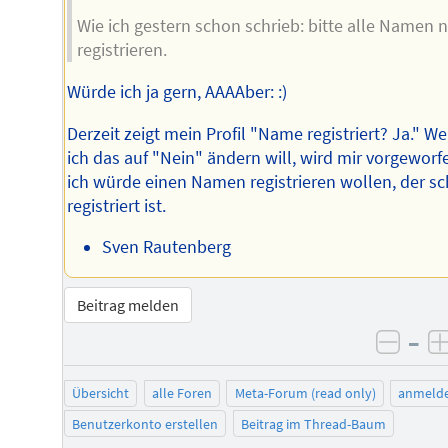
Wie ich gestern schon schrieb: bitte alle Namen 
registrieren.
Würde ich ja gern, AAAAber: :)
Derzeit zeigt mein Profil "Name registriert? Ja." W
ich das auf "Nein" ändern will, wird mir vorgeworf
ich würde einen Namen registrieren wollen, der s
registriert ist.
Sven Rautenberg
Beitrag melden
–
negat
Übersicht
alle Foren
Meta-Forum (read only)
anmeld
Benutzerkonto erstellen
Beitrag im Thread-Baum