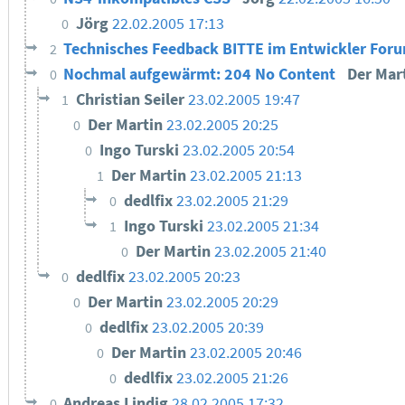
Jörg
22.02.2005 17:13
0
Technisches Feedback BITTE im Entwickler For
2
Nochmal aufgewärmt: 204 No Content
Der Mar
0
Christian Seiler
23.02.2005 19:47
1
Der Martin
23.02.2005 20:25
0
Ingo Turski
23.02.2005 20:54
0
Der Martin
23.02.2005 21:13
1
dedlfix
23.02.2005 21:29
0
Ingo Turski
23.02.2005 21:34
1
Der Martin
23.02.2005 21:40
0
dedlfix
23.02.2005 20:23
0
Der Martin
23.02.2005 20:29
0
dedlfix
23.02.2005 20:39
0
Der Martin
23.02.2005 20:46
0
dedlfix
23.02.2005 21:26
0
Andreas Lindig
28.02.2005 17:32
0