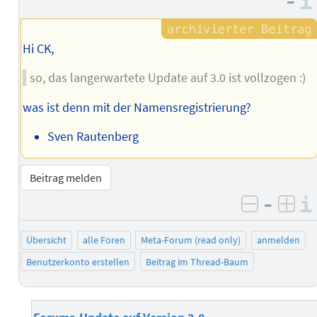
–
Hi CK,
so, das langerwartete Update auf 3.0 ist vollzogen :)
was ist denn mit der Namensregistrierung?
Sven Rautenberg
Beitrag melden
–
negativ 
posi
Übersicht
alle Foren
Meta-Forum (read only)
anmelden
Benutzerkonto erstellen
Beitrag im Thread-Baum