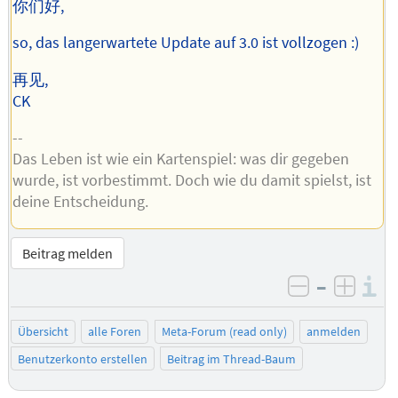
你们好,
so, das langerwartete Update auf 3.0 ist vollzogen :)
再见,
CK
--
Das Leben ist wie ein Kartenspiel: was dir gegeben
wurde, ist vorbestimmt. Doch wie du damit spielst, ist
deine Entscheidung.
Beitrag melden
–
I
negativ be
posit
Übersicht
alle Foren
Meta-Forum (read only)
anmelden
Benutzerkonto erstellen
Beitrag im Thread-Baum