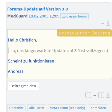
Forums-Update auf Version 3.0
MudGuard
18.02.2005 12:09
zu diesem forum
–
Hallo Christian,
so, das langerwartete Update auf 3.0 ist vollzogen :)
Scheint zu funktionieren!
Andreas
Beitrag melden
–
negativ 
posi
Übersicht
alle Foren
Meta-Forum (read only)
anmelden