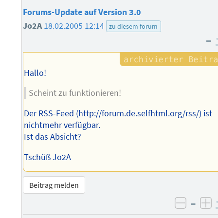
Forums-Update auf Version 3.0
Jo2A
18.02.2005 12:14
zu diesem forum
–
Hallo!
Scheint zu funktionieren!
Der RSS-Feed (http://forum.de.selfhtml.org/rss/) ist
nichtmehr verfügbar.
Ist das Absicht?
Tschüß Jo2A
Beitrag melden
–
negati
po