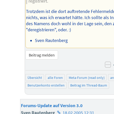
registriert.
Trotzdem ist die dort auftretende Fehlermel
nichts, was ich erwartet hätte. Ich sollte als 
des Namens doch wohl in der Lage sein, den 
"deregistrieren", oder. :)
Sven Rautenberg
Beitrag melden
ne
Übersicht
alle Foren
Meta-Forum (read only)
a
Benutzerkonto erstellen
Beitrag im Thread-Baum
Forums-Update auf Version 3.0
Homepage
Sven Rautenberg
18.02.2005 12:31