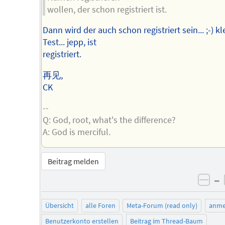
wollen, der schon registriert ist.
Dann wird der auch schon registriert sein... ;-) kl
Test... jepp, ist
registriert.
再见,
CK
--
Q: God, root, what's the difference?
A: God is merciful.
Beitrag melden
–
neg
Übersicht
alle Foren
Meta-Forum (read only)
anme
Benutzerkonto erstellen
Beitrag im Thread-Baum