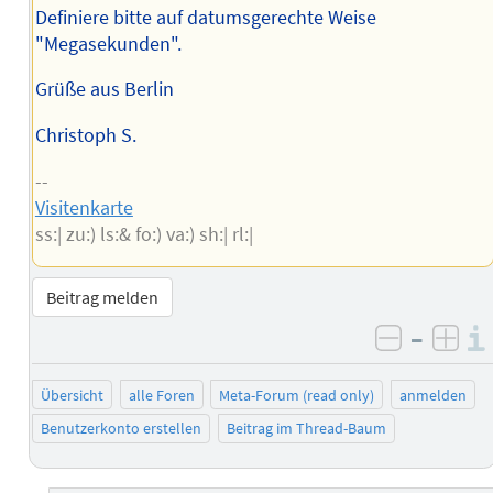
Definiere bitte auf datumsgerechte Weise
"Megasekunden".
Grüße aus Berlin
Christoph S.
--
Visitenkarte
ss:| zu:) ls:& fo:) va:) sh:| rl:|
Beitrag melden
–
negativ 
posi
Übersicht
alle Foren
Meta-Forum (read only)
anmelden
Benutzerkonto erstellen
Beitrag im Thread-Baum