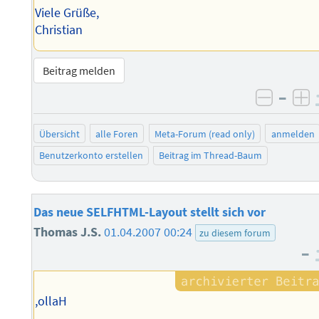
Viele Grüße,
Christian
Beitrag melden
–
negati
po
Übersicht
alle Foren
Meta-Forum (read only)
anmelden
Benutzerkonto erstellen
Beitrag im Thread-Baum
Das neue SELFHTML-Layout stellt sich vor
Thomas J.S.
01.04.2007 00:24
zu diesem forum
–
,ollaH