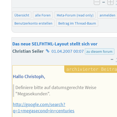
–
negati
po
Übersicht
alle Foren
Meta-Forum (read only)
anmelden
Benutzerkonto erstellen
Beitrag im Thread-Baum
Das neue SELFHTML-Layout stellt sich vor
Homepage
Christian Seiler
01.04.2007 00:07
zu diesem forum
–
des
Autors
Hallo Christoph,
Definiere bitte auf datumsgerechte Weise
"Megasekunden".
http://google.com/search?
q=1+megasecond+in+centuries