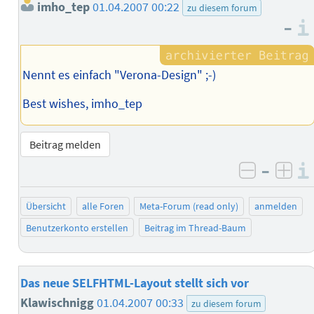
imho_tep
01.04.2007 00:22
zu diesem forum
–
Nennt es einfach "Verona-Design" ;-)
Best wishes, imho_tep
Beitrag melden
–
negativ 
posi
Übersicht
alle Foren
Meta-Forum (read only)
anmelden
Benutzerkonto erstellen
Beitrag im Thread-Baum
Das neue SELFHTML-Layout stellt sich vor
Klawischnigg
01.04.2007 00:33
zu diesem forum