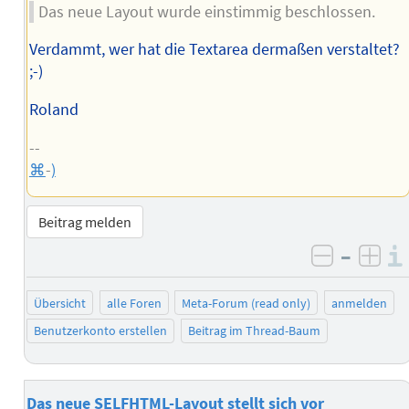
Das neue Layout wurde einstimmig beschlossen.
Verdammt, wer hat die Textarea dermaßen verstaltet?
;-)
Roland
--
⌘
-
)
Beitrag melden
–
negativ 
posi
Übersicht
alle Foren
Meta-Forum (read only)
anmelden
Benutzerkonto erstellen
Beitrag im Thread-Baum
Das neue SELFHTML-Layout stellt sich vor