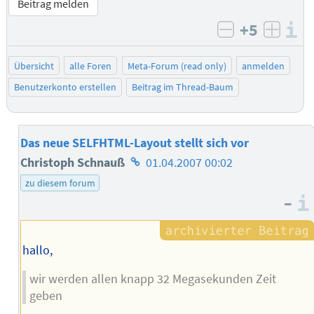
Beitrag melden
+5
I
negativ bew
posit
Übersicht
alle Foren
Meta-Forum (read only)
anmelden
Benutzerkonto erstellen
Beitrag im Thread-Baum
Das neue SELFHTML-Layout stellt sich vor
Homepage
Christoph Schnauß
01.04.2007 00:02
des
zu diesem forum
–
Autors
hallo,
wir werden allen knapp 32 Megasekunden Zeit
geben