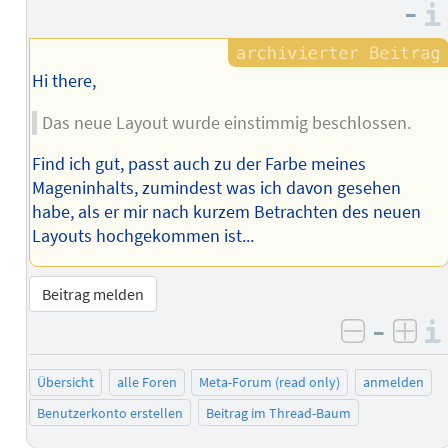
–
Hi there,
Das neue Layout wurde einstimmig beschlossen.
Find ich gut, passt auch zu der Farbe meines
Mageninhalts, zumindest was ich davon gesehen
habe, als er mir nach kurzem Betrachten des neuen
Layouts hochgekommen ist...
Beitrag melden
–
negativ 
posi
Übersicht
alle Foren
Meta-Forum (read only)
anmelden
Benutzerkonto erstellen
Beitrag im Thread-Baum