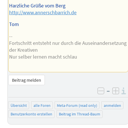
Harzliche Grüße vom Berg
http://www.annerschbarrich.de
Tom
--
Fortschritt entsteht nur durch die Auseinandersetzung
der Kreativen
Nur selber lernen macht schlau
Beitrag melden
–
negativ 
posi
Übersicht
alle Foren
Meta-Forum (read only)
anmelden
Benutzerkonto erstellen
Beitrag im Thread-Baum