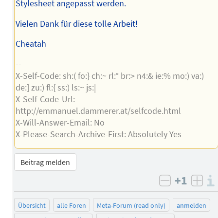
Stylesheet angepasst werden.
Vielen Dank für diese tolle Arbeit!
Cheatah
--
X-Self-Code: sh:( fo:} ch:~ rl:° br:> n4:& ie:% mo:) va:)
de:] zu:) fl:{ ss:) ls:~ js:|
X-Self-Code-Url:
http://emmanuel.dammerer.at/selfcode.html
X-Will-Answer-Email: No
X-Please-Search-Archive-First: Absolutely Yes
Beitrag melden
+1
negativ b
posi
Übersicht
alle Foren
Meta-Forum (read only)
anmelden