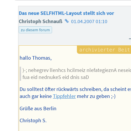
Das neue SELFHTML-Layout stellt sich vor
Homepage
Christoph Schnauß
01.04.2007 01:10
des
zu diesem forum
Autors
hallo Thomas,
)-; nehegrev llenhcs hcilmeiz nlefategieznA nesei
fua eid nednukeS eid dnis saD
Du solltest öfter rückwärts schreiben, da scheint e
auch gar keine
Tippfehler
mehr zu geben ;-)
Grüße aus Berlin
Christoph S.