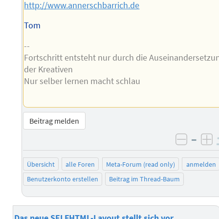
http://www.annerschbarrich.de
Tom
--
Fortschritt entsteht nur durch die Auseinandersetzu
der Kreativen
Nur selber lernen macht schlau
Beitrag melden
–
negati
po
Übersicht
alle Foren
Meta-Forum (read only)
anmelden
Benutzerkonto erstellen
Beitrag im Thread-Baum
Das neue SELFHTML-Layout stellt sich vor