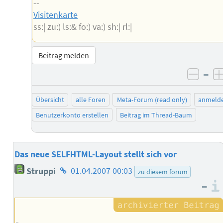
--
Visitenkarte
ss:| zu:) ls:& fo:) va:) sh:| rl:|
Beitrag melden
–
negat
Übersicht
alle Foren
Meta-Forum (read only)
anmeld
Benutzerkonto erstellen
Beitrag im Thread-Baum
Das neue SELFHTML-Layout stellt sich vor
Homepage
Struppi
01.04.2007 00:03
zu diesem forum
des
–
Autors