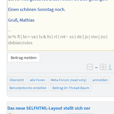
Einen schönen Sonntag noch.
Gruß, Mathias
--
ie:% fl:| br:< va:) ls:& fo:) rl:( n4:~ ss:) de:] js:| mo:| zu:)
debian/rules
Beitrag melden
–
negativ 
posi
Übersicht
alle Foren
Meta-Forum (read only)
anmelden
Benutzerkonto erstellen
Beitrag im Thread-Baum
Das neue SELFHTML-Layout stellt sich vor