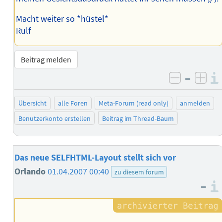
Macht weiter so *hüstel*
Rulf
Beitrag melden
–
negativ 
posi
Übersicht
alle Foren
Meta-Forum (read only)
anmelden
Benutzerkonto erstellen
Beitrag im Thread-Baum
Das neue SELFHTML-Layout stellt sich vor
Orlando
01.04.2007 00:40
zu diesem forum
–