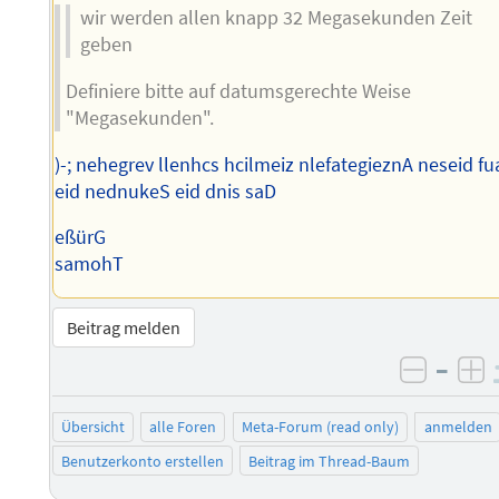
wir werden allen knapp 32 Megasekunden Zeit
geben
Definiere bitte auf datumsgerechte Weise
"Megasekunden".
)-; nehegrev llenhcs hcilmeiz nlefategieznA neseid fu
eid nednukeS eid dnis saD
eßürG
samohT
Beitrag melden
–
negati
po
Übersicht
alle Foren
Meta-Forum (read only)
anmelden
Benutzerkonto erstellen
Beitrag im Thread-Baum