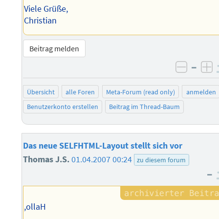
Viele Grüße,
Christian
Beitrag melden
–
negati
po
Übersicht
alle Foren
Meta-Forum (read only)
anmelden
Benutzerkonto erstellen
Beitrag im Thread-Baum
Das neue SELFHTML-Layout stellt sich vor
Thomas J.S.
01.04.2007 00:24
zu diesem forum
–
,ollaH