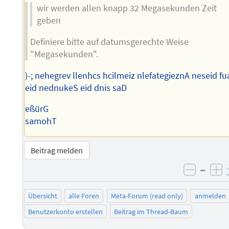
wir werden allen knapp 32 Megasekunden Zeit
geben
Definiere bitte auf datumsgerechte Weise
"Megasekunden".
)-; nehegrev llenhcs hcilmeiz nlefategieznA neseid fu
eid nednukeS eid dnis saD
eßürG
samohT
Beitrag melden
–
negati
po
Übersicht
alle Foren
Meta-Forum (read only)
anmelden
Benutzerkonto erstellen
Beitrag im Thread-Baum