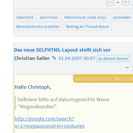
–
negati
po
Übersicht
alle Foren
Meta-Forum (read only)
anmelden
Benutzerkonto erstellen
Beitrag im Thread-Baum
Das neue SELFHTML-Layout stellt sich vor
Homepage
Christian Seiler
01.04.2007 00:07
zu diesem forum
–
des
Autors
Hallo Christoph,
Definiere bitte auf datumsgerechte Weise
"Megasekunden".
http://google.com/search?
q=1+megasecond+in+centuries