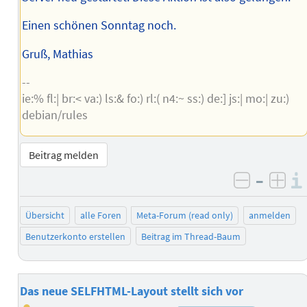
Einen schönen Sonntag noch.
Gruß, Mathias
--
ie:% fl:| br:< va:) ls:& fo:) rl:( n4:~ ss:) de:] js:| mo:| zu:)
debian/rules
Beitrag melden
–
negativ 
posi
Übersicht
alle Foren
Meta-Forum (read only)
anmelden
Benutzerkonto erstellen
Beitrag im Thread-Baum
Das neue SELFHTML-Layout stellt sich vor