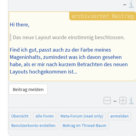
–
Hi there,
Das neue Layout wurde einstimmig beschlossen.
Find ich gut, passt auch zu der Farbe meines
Mageninhalts, zumindest was ich davon gesehen
habe, als er mir nach kurzem Betrachten des neuen
Layouts hochgekommen ist...
Beitrag melden
–
negativ 
posi
Übersicht
alle Foren
Meta-Forum (read only)
anmelden
Benutzerkonto erstellen
Beitrag im Thread-Baum