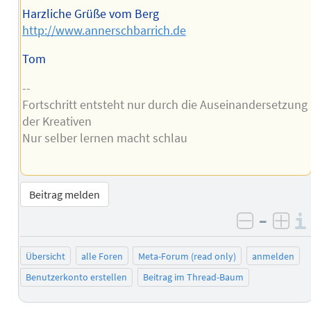
Harzliche Grüße vom Berg
http://www.annerschbarrich.de
Tom
--
Fortschritt entsteht nur durch die Auseinandersetzung
der Kreativen
Nur selber lernen macht schlau
Beitrag melden
–
negativ 
posi
Übersicht
alle Foren
Meta-Forum (read only)
anmelden
Benutzerkonto erstellen
Beitrag im Thread-Baum