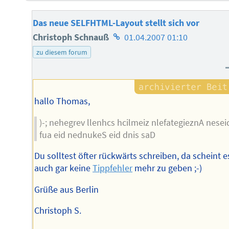
Das neue SELFHTML-Layout stellt sich vor
Homepage
Christoph Schnauß
01.04.2007 01:10
des
zu diesem forum
Autors
hallo Thomas,
)-; nehegrev llenhcs hcilmeiz nlefategieznA nesei
fua eid nednukeS eid dnis saD
Du solltest öfter rückwärts schreiben, da scheint e
auch gar keine
Tippfehler
mehr zu geben ;-)
Grüße aus Berlin
Christoph S.