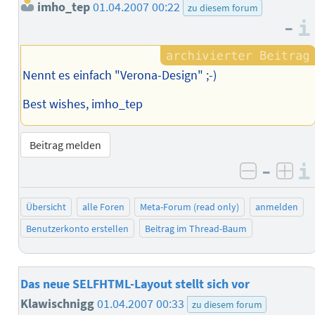
imho_tep
01.04.2007 00:22
zu diesem forum
–
Nennt es einfach "Verona-Design" ;-)
Best wishes, imho_tep
Beitrag melden
–
negativ 
posi
Übersicht
alle Foren
Meta-Forum (read only)
anmelden
Benutzerkonto erstellen
Beitrag im Thread-Baum
Das neue SELFHTML-Layout stellt sich vor
Klawischnigg
01.04.2007 00:33
zu diesem forum