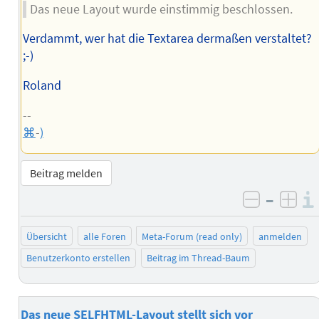
Das neue Layout wurde einstimmig beschlossen.
Verdammt, wer hat die Textarea dermaßen verstaltet?
;-)
Roland
--
⌘
-
)
Beitrag melden
–
negativ 
posi
Übersicht
alle Foren
Meta-Forum (read only)
anmelden
Benutzerkonto erstellen
Beitrag im Thread-Baum
Das neue SELFHTML-Layout stellt sich vor