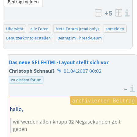
Beitrag melden
+5
I
negativ bew
posit
Übersicht
alle Foren
Meta-Forum (read only)
anmelden
Benutzerkonto erstellen
Beitrag im Thread-Baum
Das neue SELFHTML-Layout stellt sich vor
Homepage
Christoph Schnauß
01.04.2007 00:02
des
zu diesem forum
–
Autors
hallo,
wir werden allen knapp 32 Megasekunden Zeit
geben