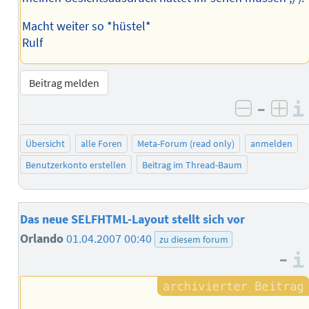
Macht weiter so *hüstel*
Rulf
Beitrag melden
–
negativ 
posi
Übersicht
alle Foren
Meta-Forum (read only)
anmelden
Benutzerkonto erstellen
Beitrag im Thread-Baum
Das neue SELFHTML-Layout stellt sich vor
Orlando
01.04.2007 00:40
zu diesem forum
–