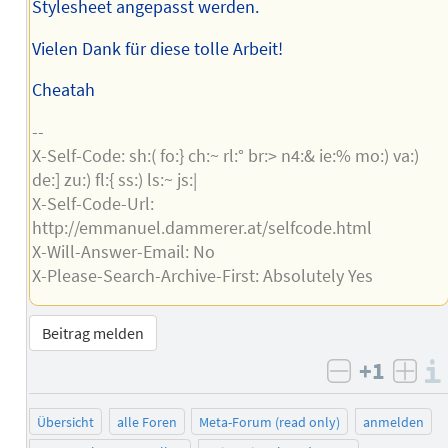
Stylesheet angepasst werden.
Vielen Dank für diese tolle Arbeit!
Cheatah
--
X-Self-Code: sh:( fo:} ch:~ rl:° br:> n4:& ie:% mo:) va:)
de:] zu:) fl:{ ss:) ls:~ js:|
X-Self-Code-Url:
http://emmanuel.dammerer.at/selfcode.html
X-Will-Answer-Email: No
X-Please-Search-Archive-First: Absolutely Yes
Beitrag melden
+1
negativ b
posi
Übersicht
alle Foren
Meta-Forum (read only)
anmelden