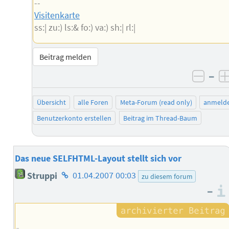
--
Visitenkarte
ss:| zu:) ls:& fo:) va:) sh:| rl:|
Beitrag melden
–
negat
Übersicht
alle Foren
Meta-Forum (read only)
anmeld
Benutzerkonto erstellen
Beitrag im Thread-Baum
Das neue SELFHTML-Layout stellt sich vor
Homepage
Struppi
01.04.2007 00:03
zu diesem forum
des
–
Autors