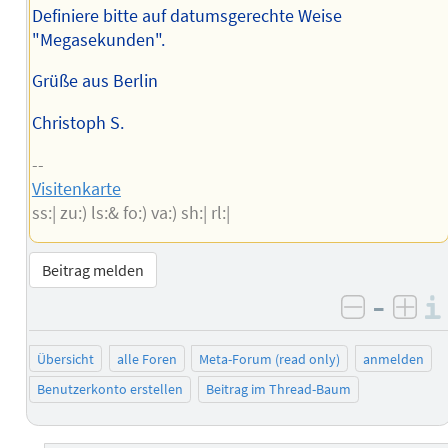
Definiere bitte auf datumsgerechte Weise
"Megasekunden".
Grüße aus Berlin
Christoph S.
--
Visitenkarte
ss:| zu:) ls:& fo:) va:) sh:| rl:|
Beitrag melden
–
negativ 
posi
Übersicht
alle Foren
Meta-Forum (read only)
anmelden
Benutzerkonto erstellen
Beitrag im Thread-Baum