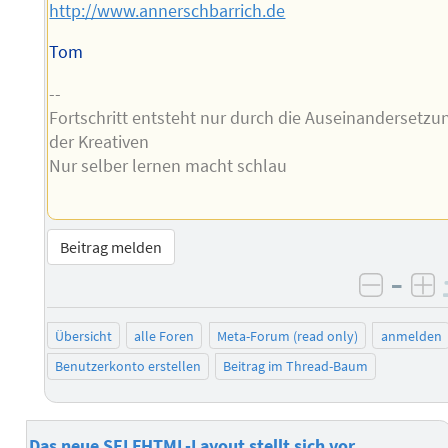
http://www.annerschbarrich.de
Tom
--
Fortschritt entsteht nur durch die Auseinandersetzu
der Kreativen
Nur selber lernen macht schlau
Beitrag melden
–
negati
po
Übersicht
alle Foren
Meta-Forum (read only)
anmelden
Benutzerkonto erstellen
Beitrag im Thread-Baum
Das neue SELFHTML-Layout stellt sich vor