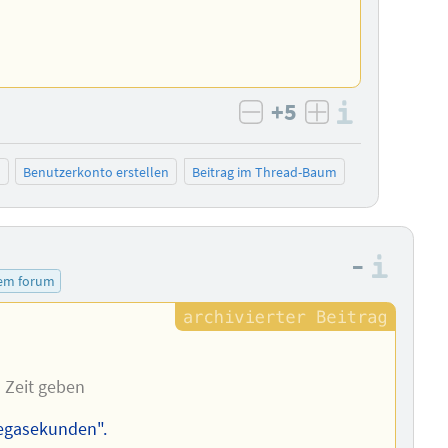
+5
Informa
negativ bewerten
positiv bewe
n
Benutzerkonto erstellen
Beitrag im Thread-Baum
–
Info
sem forum
 Zeit geben
Megasekunden".