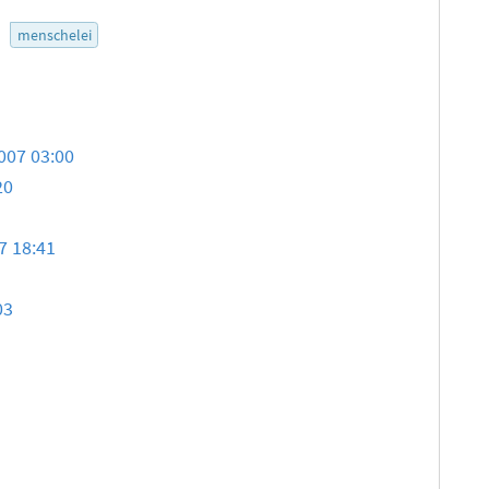
3
menschelei
007 03:00
20
7 18:41
03