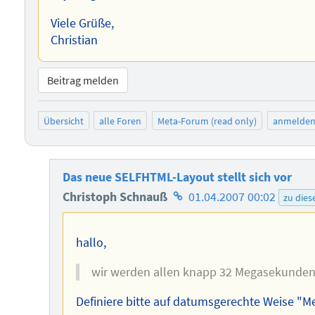
Viele Grüße,
Christian
Beitrag melden
Übersicht
alle Foren
Meta-Forum (read only)
anmelde
Das neue SELFHTML-Layout stellt sich vor
Homepage
Christoph Schnauß
01.04.2007 00:02
zu die
des
Autors
hallo,
wir werden allen knapp 32 Megasekunden
Definiere bitte auf datumsgerechte Weise "