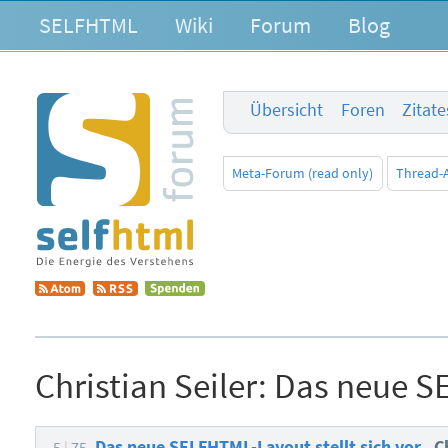
SELFHTML
Wiki
Forum
Blog
Übersicht
Foren
Zitat
Meta-Forum (read only)
Thread-
Christian Seiler:
Das neue SE
Das neue SELFHTML-Layout stellt sich vor
C
5
75