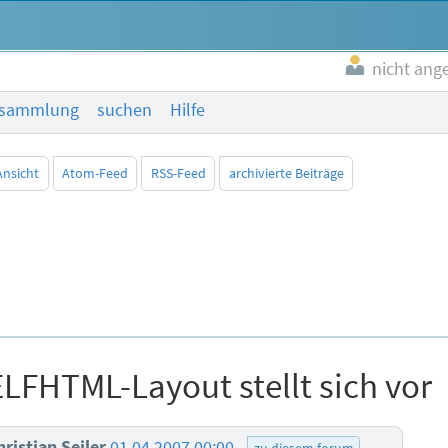
nicht ang
esammlung
suchen
Hilfe
Ansicht
Atom-Feed
RSS-Feed
archivierte Beiträge
LFHTML-Layout stellt sich vor
hristian Seiler
01.04.2007 00:00
zu diesem forum