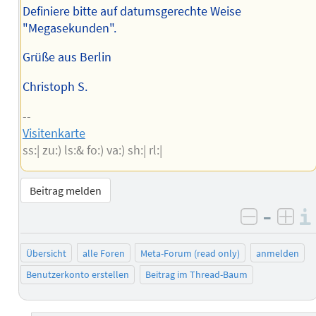
Definiere bitte auf datumsgerechte Weise
"Megasekunden".
Grüße aus Berlin
Christoph S.
--
Visitenkarte
ss:| zu:) ls:& fo:) va:) sh:| rl:|
Beitrag melden
–
negativ 
posi
Übersicht
alle Foren
Meta-Forum (read only)
anmelden
Benutzerkonto erstellen
Beitrag im Thread-Baum