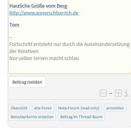
Harzliche Grüße vom Berg
http://www.annerschbarrich.de
Tom
--
Fortschritt entsteht nur durch die Auseinandersetzung
der Kreativen
Nur selber lernen macht schlau
Beitrag melden
–
negativ 
posi
Übersicht
alle Foren
Meta-Forum (read only)
anmelden
Benutzerkonto erstellen
Beitrag im Thread-Baum