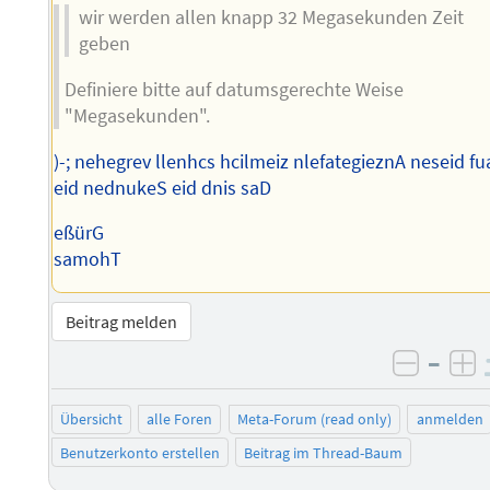
wir werden allen knapp 32 Megasekunden Zeit
geben
Definiere bitte auf datumsgerechte Weise
"Megasekunden".
)-; nehegrev llenhcs hcilmeiz nlefategieznA neseid fu
eid nednukeS eid dnis saD
eßürG
samohT
Beitrag melden
–
negati
po
Übersicht
alle Foren
Meta-Forum (read only)
anmelden
Benutzerkonto erstellen
Beitrag im Thread-Baum