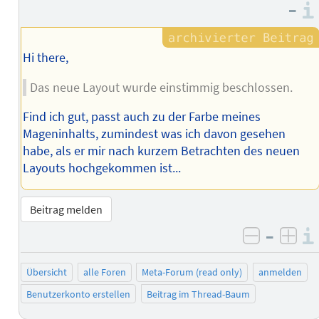
–
Hi there,
Das neue Layout wurde einstimmig beschlossen.
Find ich gut, passt auch zu der Farbe meines
Mageninhalts, zumindest was ich davon gesehen
habe, als er mir nach kurzem Betrachten des neuen
Layouts hochgekommen ist...
Beitrag melden
–
negativ 
posi
Übersicht
alle Foren
Meta-Forum (read only)
anmelden
Benutzerkonto erstellen
Beitrag im Thread-Baum