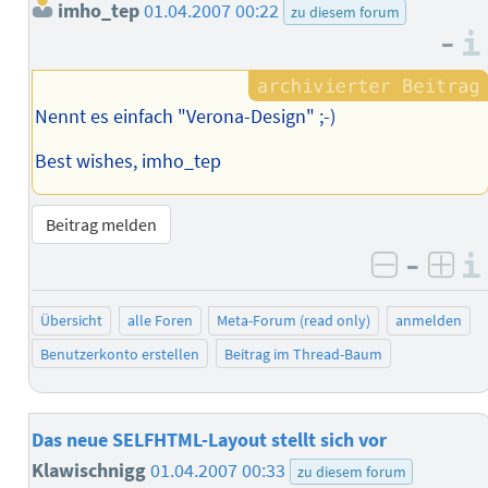
imho_tep
01.04.2007 00:22
zu diesem forum
–
Nennt es einfach "Verona-Design" ;-)
Best wishes, imho_tep
Beitrag melden
–
negativ 
posi
Übersicht
alle Foren
Meta-Forum (read only)
anmelden
Benutzerkonto erstellen
Beitrag im Thread-Baum
Das neue SELFHTML-Layout stellt sich vor
Klawischnigg
01.04.2007 00:33
zu diesem forum