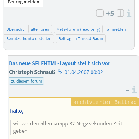
Beitrag melden
+5
I
negativ bew
posit
Übersicht
alle Foren
Meta-Forum (read only)
anmelden
Benutzerkonto erstellen
Beitrag im Thread-Baum
Das neue SELFHTML-Layout stellt sich vor
Homepage
Christoph Schnauß
01.04.2007 00:02
des
zu diesem forum
–
Autors
hallo,
wir werden allen knapp 32 Megasekunden Zeit
geben