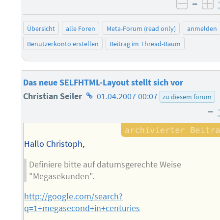
–
negati
po
Übersicht
alle Foren
Meta-Forum (read only)
anmelden
Benutzerkonto erstellen
Beitrag im Thread-Baum
Das neue SELFHTML-Layout stellt sich vor
Homepage
Christian Seiler
01.04.2007 00:07
zu diesem forum
–
des
Autors
Hallo Christoph,
Definiere bitte auf datumsgerechte Weise
"Megasekunden".
http://google.com/search?
q=1+megasecond+in+centuries