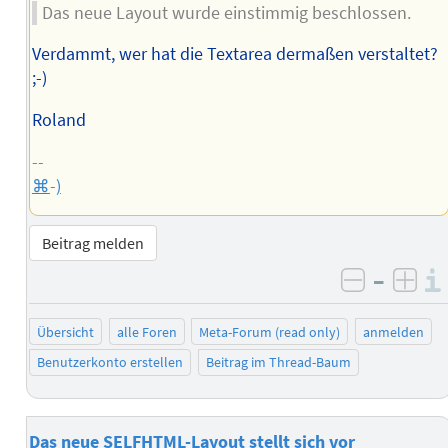
Das neue Layout wurde einstimmig beschlossen.
Verdammt, wer hat die Textarea dermaßen verstaltet?
;-)
Roland
--
⌘
-
)
Beitrag melden
–
negativ 
posi
Übersicht
alle Foren
Meta-Forum (read only)
anmelden
Benutzerkonto erstellen
Beitrag im Thread-Baum
Das neue SELFHTML-Layout stellt sich vor