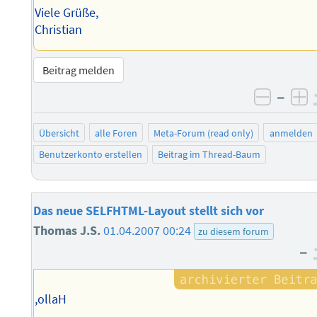
Viele Grüße,
Christian
Beitrag melden
–
negati
po
Übersicht
alle Foren
Meta-Forum (read only)
anmelden
Benutzerkonto erstellen
Beitrag im Thread-Baum
Das neue SELFHTML-Layout stellt sich vor
Thomas J.S.
01.04.2007 00:24
zu diesem forum
–
,ollaH