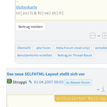
--
Visitenkarte
ss:| zu:) ls:& fo:) va:) sh:| rl:|
Beitrag melden
–
negat
Übersicht
alle Foren
Meta-Forum (read only)
anmeld
Benutzerkonto erstellen
Beitrag im Thread-Baum
Das neue SELFHTML-Layout stellt sich vor
Homepage
Struppi
01.04.2007 00:03
zu diesem forum
des
–
Autors