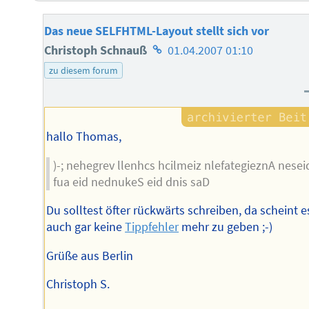
Das neue SELFHTML-Layout stellt sich vor
Homepage
Christoph Schnauß
01.04.2007 01:10
des
zu diesem forum
Autors
hallo Thomas,
)-; nehegrev llenhcs hcilmeiz nlefategieznA nesei
fua eid nednukeS eid dnis saD
Du solltest öfter rückwärts schreiben, da scheint e
auch gar keine
Tippfehler
mehr zu geben ;-)
Grüße aus Berlin
Christoph S.