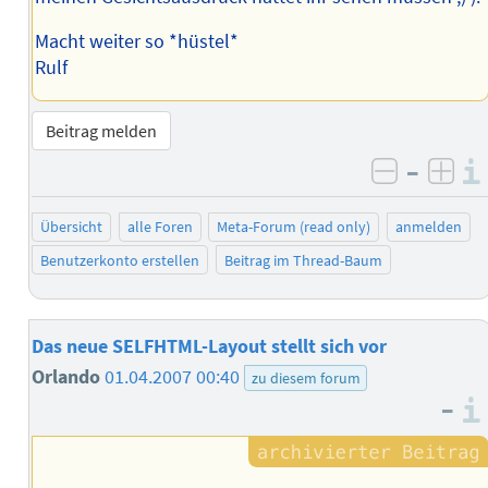
Macht weiter so *hüstel*
Rulf
Beitrag melden
–
negativ 
posi
Übersicht
alle Foren
Meta-Forum (read only)
anmelden
Benutzerkonto erstellen
Beitrag im Thread-Baum
Das neue SELFHTML-Layout stellt sich vor
Orlando
01.04.2007 00:40
zu diesem forum
–