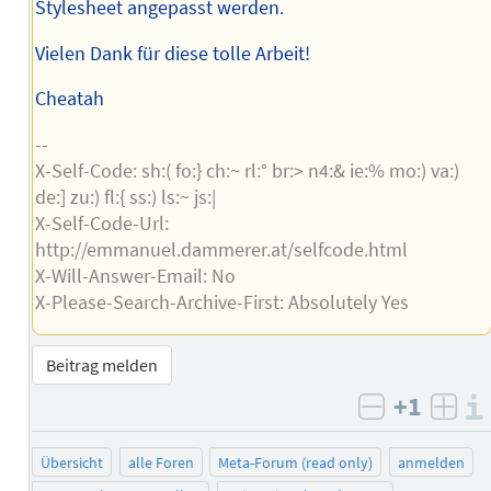
Stylesheet angepasst werden.
Vielen Dank für diese tolle Arbeit!
Cheatah
--
X-Self-Code: sh:( fo:} ch:~ rl:° br:> n4:& ie:% mo:) va:)
de:] zu:) fl:{ ss:) ls:~ js:|
X-Self-Code-Url:
http://emmanuel.dammerer.at/selfcode.html
X-Will-Answer-Email: No
X-Please-Search-Archive-First: Absolutely Yes
Beitrag melden
+1
negativ b
posi
Übersicht
alle Foren
Meta-Forum (read only)
anmelden