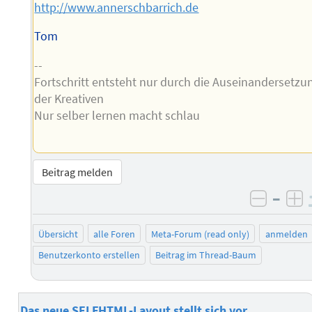
http://www.annerschbarrich.de
Tom
--
Fortschritt entsteht nur durch die Auseinandersetzu
der Kreativen
Nur selber lernen macht schlau
Beitrag melden
–
negati
po
Übersicht
alle Foren
Meta-Forum (read only)
anmelden
Benutzerkonto erstellen
Beitrag im Thread-Baum
Das neue SELFHTML-Layout stellt sich vor