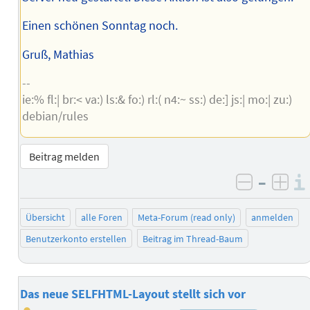
Einen schönen Sonntag noch.
Gruß, Mathias
--
ie:% fl:| br:< va:) ls:& fo:) rl:( n4:~ ss:) de:] js:| mo:| zu:)
debian/rules
Beitrag melden
–
negativ 
posi
Übersicht
alle Foren
Meta-Forum (read only)
anmelden
Benutzerkonto erstellen
Beitrag im Thread-Baum
Das neue SELFHTML-Layout stellt sich vor