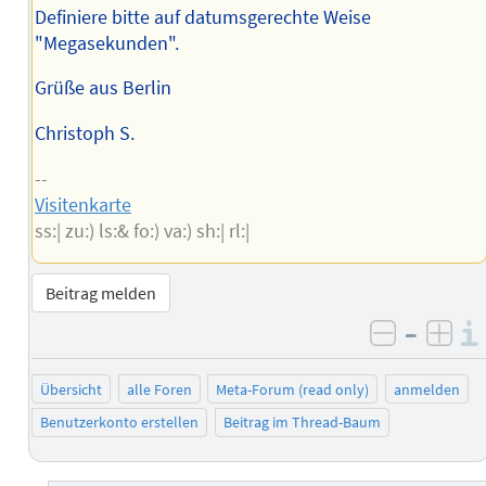
Definiere bitte auf datumsgerechte Weise
"Megasekunden".
Grüße aus Berlin
Christoph S.
--
Visitenkarte
ss:| zu:) ls:& fo:) va:) sh:| rl:|
Beitrag melden
–
negativ 
posi
Übersicht
alle Foren
Meta-Forum (read only)
anmelden
Benutzerkonto erstellen
Beitrag im Thread-Baum