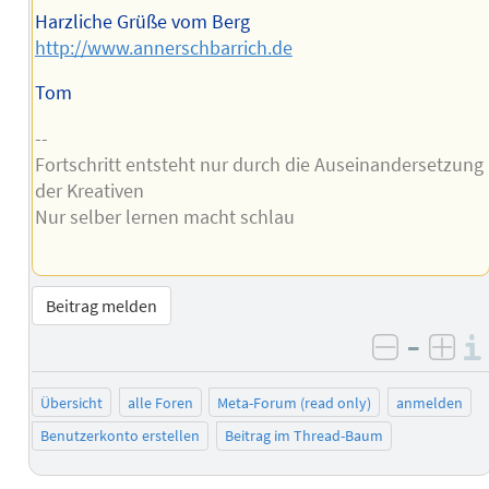
Harzliche Grüße vom Berg
http://www.annerschbarrich.de
Tom
--
Fortschritt entsteht nur durch die Auseinandersetzung
der Kreativen
Nur selber lernen macht schlau
Beitrag melden
–
negativ 
posi
Übersicht
alle Foren
Meta-Forum (read only)
anmelden
Benutzerkonto erstellen
Beitrag im Thread-Baum