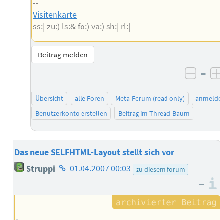
--
Visitenkarte
ss:| zu:) ls:& fo:) va:) sh:| rl:|
Beitrag melden
–
negat
Übersicht
alle Foren
Meta-Forum (read only)
anmeld
Benutzerkonto erstellen
Beitrag im Thread-Baum
Das neue SELFHTML-Layout stellt sich vor
Homepage
Struppi
01.04.2007 00:03
zu diesem forum
des
–
Autors