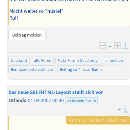
Macht weiter so *hüstel*
Rulf
Beitrag melden
–
negativ 
posi
Übersicht
alle Foren
Meta-Forum (read only)
anmelden
Benutzerkonto erstellen
Beitrag im Thread-Baum
Das neue SELFHTML-Layout stellt sich vor
Orlando
01.04.2007 00:40
zu diesem forum
–