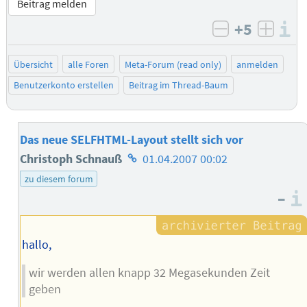
Beitrag melden
+5
I
negativ bew
posit
Übersicht
alle Foren
Meta-Forum (read only)
anmelden
Benutzerkonto erstellen
Beitrag im Thread-Baum
Das neue SELFHTML-Layout stellt sich vor
Homepage
Christoph Schnauß
01.04.2007 00:02
des
zu diesem forum
–
Autors
hallo,
wir werden allen knapp 32 Megasekunden Zeit
geben