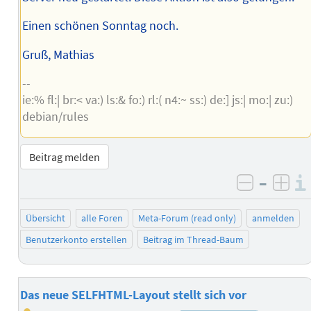
Einen schönen Sonntag noch.
Gruß, Mathias
--
ie:% fl:| br:< va:) ls:& fo:) rl:( n4:~ ss:) de:] js:| mo:| zu:)
debian/rules
Beitrag melden
–
negativ 
posi
Übersicht
alle Foren
Meta-Forum (read only)
anmelden
Benutzerkonto erstellen
Beitrag im Thread-Baum
Das neue SELFHTML-Layout stellt sich vor