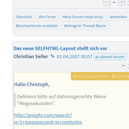
–
negati
po
Übersicht
alle Foren
Meta-Forum (read only)
anmelden
Benutzerkonto erstellen
Beitrag im Thread-Baum
Das neue SELFHTML-Layout stellt sich vor
Homepage
Christian Seiler
01.04.2007 00:07
zu diesem forum
–
des
Autors
Hallo Christoph,
Definiere bitte auf datumsgerechte Weise
"Megasekunden".
http://google.com/search?
q=1+megasecond+in+centuries