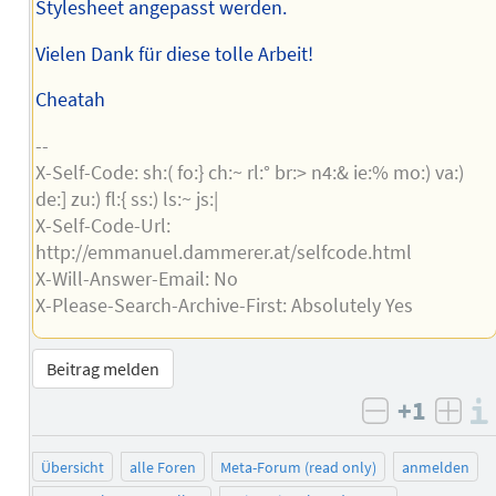
Stylesheet angepasst werden.
Vielen Dank für diese tolle Arbeit!
Cheatah
--
X-Self-Code: sh:( fo:} ch:~ rl:° br:> n4:& ie:% mo:) va:)
de:] zu:) fl:{ ss:) ls:~ js:|
X-Self-Code-Url:
http://emmanuel.dammerer.at/selfcode.html
X-Will-Answer-Email: No
X-Please-Search-Archive-First: Absolutely Yes
Beitrag melden
+1
negativ b
posi
Übersicht
alle Foren
Meta-Forum (read only)
anmelden