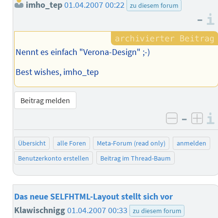
imho_tep
01.04.2007 00:22
zu diesem forum
–
Nennt es einfach "Verona-Design" ;-)
Best wishes, imho_tep
Beitrag melden
–
negativ 
posi
Übersicht
alle Foren
Meta-Forum (read only)
anmelden
Benutzerkonto erstellen
Beitrag im Thread-Baum
Das neue SELFHTML-Layout stellt sich vor
Klawischnigg
01.04.2007 00:33
zu diesem forum