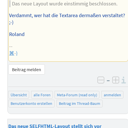
Das neue Layout wurde einstimmig beschlossen.
Verdammt, wer hat die Textarea dermaßen verstaltet?
;-)
Roland
--
⌘
-
)
Beitrag melden
–
negativ 
posi
Übersicht
alle Foren
Meta-Forum (read only)
anmelden
Benutzerkonto erstellen
Beitrag im Thread-Baum
Das neue SELFHTML-Layout stellt sich vor