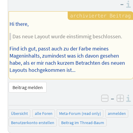
–
Hi there,
Das neue Layout wurde einstimmig beschlossen.
Find ich gut, passt auch zu der Farbe meines
Mageninhalts, zumindest was ich davon gesehen
habe, als er mir nach kurzem Betrachten des neuen
Layouts hochgekommen ist...
Beitrag melden
–
negativ 
posi
Übersicht
alle Foren
Meta-Forum (read only)
anmelden
Benutzerkonto erstellen
Beitrag im Thread-Baum