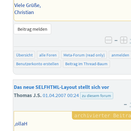
Viele Grüße,
Christian
Beitrag melden
–
negati
po
Übersicht
alle Foren
Meta-Forum (read only)
anmelden
Benutzerkonto erstellen
Beitrag im Thread-Baum
Das neue SELFHTML-Layout stellt sich vor
Thomas J.S.
01.04.2007 00:24
zu diesem forum
–
,ollaH