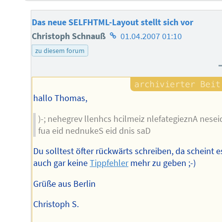
Das neue SELFHTML-Layout stellt sich vor
Homepage
Christoph Schnauß
01.04.2007 01:10
des
zu diesem forum
Autors
hallo Thomas,
)-; nehegrev llenhcs hcilmeiz nlefategieznA nesei
fua eid nednukeS eid dnis saD
Du solltest öfter rückwärts schreiben, da scheint e
auch gar keine
Tippfehler
mehr zu geben ;-)
Grüße aus Berlin
Christoph S.