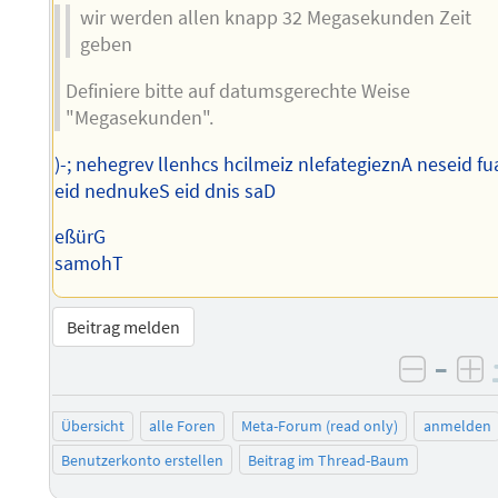
wir werden allen knapp 32 Megasekunden Zeit
geben
Definiere bitte auf datumsgerechte Weise
"Megasekunden".
)-; nehegrev llenhcs hcilmeiz nlefategieznA neseid fu
eid nednukeS eid dnis saD
eßürG
samohT
Beitrag melden
–
negati
po
Übersicht
alle Foren
Meta-Forum (read only)
anmelden
Benutzerkonto erstellen
Beitrag im Thread-Baum