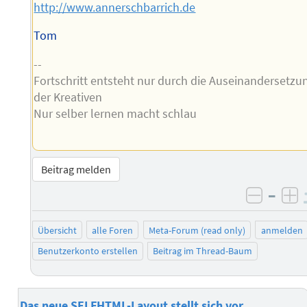
http://www.annerschbarrich.de
Tom
--
Fortschritt entsteht nur durch die Auseinandersetzu
der Kreativen
Nur selber lernen macht schlau
Beitrag melden
–
negati
po
Übersicht
alle Foren
Meta-Forum (read only)
anmelden
Benutzerkonto erstellen
Beitrag im Thread-Baum
Das neue SELFHTML-Layout stellt sich vor