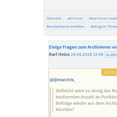
Übersicht
alle Foren
Meta-Forum (read
Benutzerkonto erstellen
Beitrag im Thre
Einige Fragen zum Archivieren v
Karl Heinz
24.04.2018 12:44
zu die
@@marctrix,
Vielleicht wäre es sinnig das Nu
bestimmten Anzahl an Punkten 
Beiträge wieder aus dem Archi
könnten?