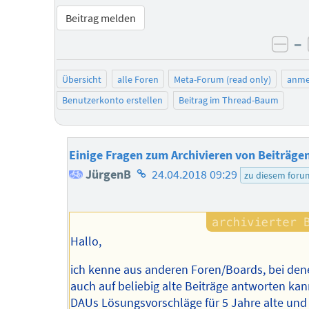
Beitrag melden
–
neg
Übersicht
alle Foren
Meta-Forum (read only)
anme
Benutzerkonto erstellen
Beitrag im Thread-Baum
Einige Fragen zum Archivieren von Beiträge
Homepage
JürgenB
24.04.2018 09:29
zu diesem foru
des
Autors
Hallo,
ich kenne aus anderen Foren/Boards, bei de
auch auf beliebig alte Beiträge antworten kan
DAUs Lösungsvorschläge für 5 Jahre alte und