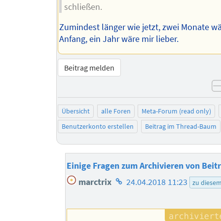
schließen.
Zumindest länger wie jetzt, zwei Monate wä
Anfang, ein Jahr wäre mir lieber.
Beitrag melden
Übersicht
alle Foren
Meta-Forum (read only)
Benutzerkonto erstellen
Beitrag im Thread-Baum
Einige Fragen zum Archivieren von Beit
Homepage
marctrix
24.04.2018 11:23
zu diese
des
Autors