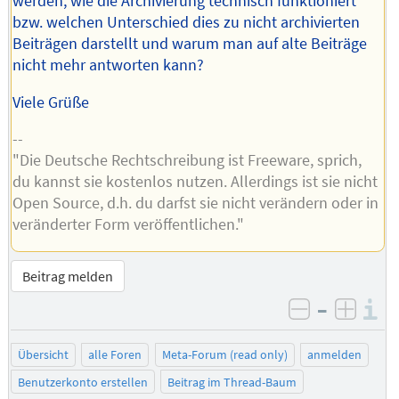
werden, wie die Archivierung technisch funktioniert
bzw. welchen Unterschied dies zu nicht archivierten
Beiträgen darstellt und warum man auf alte Beiträge
nicht mehr antworten kann?
Viele Grüße
--
"Die Deutsche Rechtschreibung ist Freeware, sprich,
du kannst sie kostenlos nutzen. Allerdings ist sie nicht
Open Source, d.h. du darfst sie nicht verändern oder in
veränderter Form veröffentlichen."
Beitrag melden
–
I
negativ be
posit
Übersicht
alle Foren
Meta-Forum (read only)
anmelden
Benutzerkonto erstellen
Beitrag im Thread-Baum