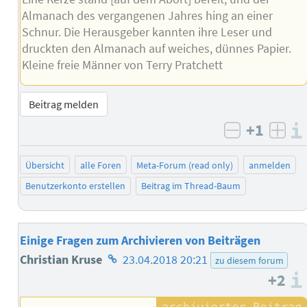
Almanach des vergangenen Jahres hing an einer
Schnur. Die Herausgeber kannten ihre Leser und
druckten den Almanach auf weiches, dünnes Papier.
Kleine freie Männer von Terry Pratchett
Beitrag melden
+1
negativ b
posi
Übersicht
alle Foren
Meta-Forum (read only)
anmelden
Benutzerkonto erstellen
Beitrag im Thread-Baum
Einige Fragen zum Archivieren von Beiträgen
Homepage
Christian Kruse
23.04.2018 20:21
zu diesem forum
+2
des
Autors