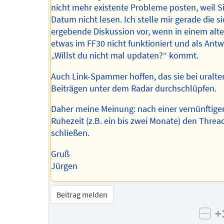
nicht mehr existente Probleme posten, weil S
Datum nicht lesen. Ich stelle mir gerade die s
ergebende Diskussion vor, wenn in einem alte
etwas im FF30 nicht funktioniert und als Antw
„Willst du nicht mal updaten?“ kommt.
Auch Link-Spammer hoffen, das sie bei uralte
Beiträgen unter dem Radar durchschlüpfen.
Daher meine Meinung: nach einer vernünftige
Ruhezeit (z.B. ein bis zwei Monate) den Threa
schließen.
Gruß
Jürgen
Beitrag melden
+
neg