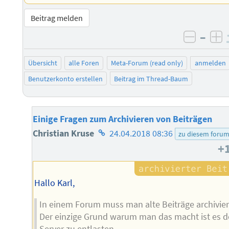
Beitrag melden
–
negati
po
Übersicht
alle Foren
Meta-Forum (read only)
anmelden
Benutzerkonto erstellen
Beitrag im Thread-Baum
Einige Fragen zum Archivieren von Beiträgen
Homepage
Christian Kruse
24.04.2018 08:36
zu diesem foru
+
des
Autors
Hallo Karl,
In einem Forum muss man alte Beiträge archivier
Der einzige Grund warum man das macht ist es 
Server zu entlasten.