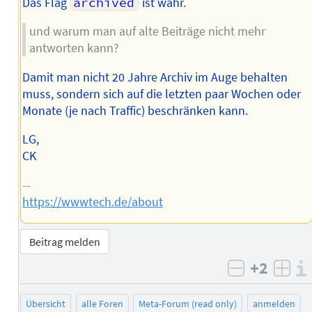
Das Flag
archived
ist wahr.
und warum man auf alte Beiträge nicht mehr
antworten kann?
Damit man nicht 20 Jahre Archiv im Auge behalten
muss, sondern sich auf die letzten paar Wochen oder
Monate (je nach Traffic) beschränken kann.
LG,
CK
--
https://wwwtech.de/about
Beitrag melden
+2
negativ b
posi
Übersicht
alle Foren
Meta-Forum (read only)
anmelden