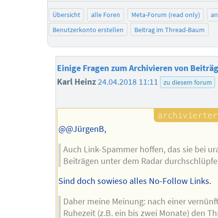
Übersicht
alle Foren
Meta-Forum (read only)
a
Benutzerkonto erstellen
Beitrag im Thread-Baum
Einige Fragen zum Archivieren von Beiträ
Karl Heinz
24.04.2018 11:11
zu diesem forum
@@JürgenB,
Auch Link-Spammer hoffen, das sie bei ur
Beiträgen unter dem Radar durchschlüpfe
Sind doch sowieso alles No-Follow Links.
Daher meine Meinung: nach einer vernünf
Ruhezeit (z.B. ein bis zwei Monate) den T