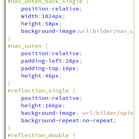
#nav_unten_back_single
{
    position
:
relative
;
    width
:
1024px
;
    height
:
58px
;
    background-image
:
url
(
bilder/nav_un
}
#nav_unten
{
    position
:
relative
;
    padding-left
:
28px
;
    padding-top
:
10px
;
    height
:
46px
;
}
#reflection_single
{
    position
:
relative
;
    height
:
166px
;
    background-image
:
url
(
bilder/spieg
    background-repeat
:
no-repeat
;
}
#reflection_double
{