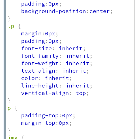
    padding
:
0px
;
    background-position
:
center
;
}
.p
{
    margin
:
0px
;
    padding
:
0px
;
    font-size
:
 inherit
;
    font-family
:
 inherit
;
    font-weight
:
 inherit
;
    text-align
:
 inherit
;
    color
:
 inherit
;
    line-height
:
 inherit
;
    vertical-align
:
 top
;
}
p
{
    padding-top
:
0px
;
    margin-top
:
0px
;
}
img
{