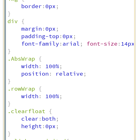
    border
:
0px
;
}
div
{
    margin
:
0px
;
    padding-top
:
0px
;
    font-family
:
arial
;
font-size
:
14px
;
}
.AbsWrap
{
    width
:
 100%
;
    position
:
 relative
;
}
.rowWrap
{
    width
:
 100%
;
}
.clearfloat
{
    clear
:
both
;
    height
:
0px
;
}