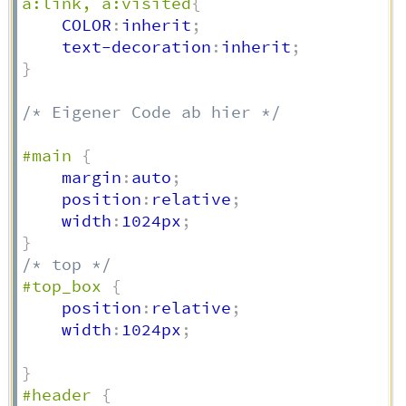
a:link, a:visited
{
    COLOR
:
inherit
;
    text-decoration
:
inherit
;
}
/* Eigener Code ab hier */
#main
{
    margin
:
auto
;
    position
:
relative
;
    width
:
1024px
;
}
/* top */
#top_box
{
    position
:
relative
;
    width
:
1024px
;
}
#header
{