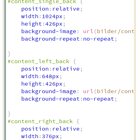
#content_single_back
{
    position
:
relative
;
    width
:
1024px
;
    height
:
426px
;
    background-image
:
url
(
bilder/conte
    background-repeat
:
no-repeat
;
}
#content_left_back
{
    position
:
relative
;
    width
:
648px
;
    height
:
426px
;
    background-image
:
url
(
bilder/conte
    background-repeat
:
no-repeat
;
}
#content_right_back
{
    position
:
relative
;
    width
:
376px
;