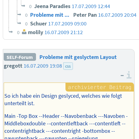
Jeena Paradies
17.07.2009 12:44
0
Probleme mit ...
Peter Pan
16.07.2009 20:04
0
Schuer
17.07.2009 09:00
0
molily
16.07.2009 21:12
0
Probleme mit geslyctem Layout
SELF-Forum
gregott
16.07.2009 19:08
css
–
I
So ich habe ein Design geslyced, welches wie folgt
unterteilt ist.
Main -Top Box --Header --Navobenback ---Navoben -
Middleboxdouble --contentleftback ---contentleft --
contentrightback ---contentright -bottombox --
navuntenback ---navunten --spiegelung