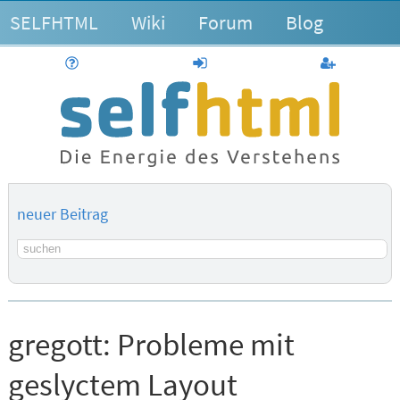
SELFHTML
Wiki
Forum
Blog
Hilfe
anmelden
Benutzerk
neuer Beitrag
Suchbegriff
gregott:
Probleme mit
geslyctem Layout