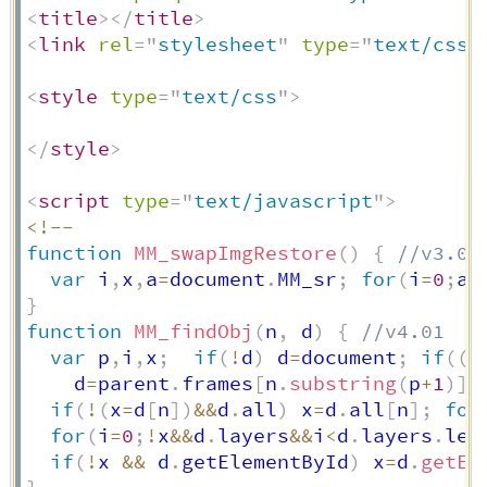
<
title
>
</
title
>
<
link
rel
=
"
stylesheet
"
type
=
"
text/css
"
<
style
type
=
"
text/css
"
>
</
style
>
<
script
type
=
"
text/javascript
"
>
<
!
--
function
MM_swapImgRestore
(
)
{
//v3.0
var
 i
,
x
,
a
=
document
.
MM_sr
;
for
(
i
=
0
;
a
&
}
function
MM_findObj
(
n
,
 d
)
{
//v4.01
var
 p
,
i
,
x
;
if
(
!
d
)
 d
=
document
;
if
(
(
p
    d
=
parent
.
frames
[
n
.
substring
(
p
+
1
)
]
.
if
(
!
(
x
=
d
[
n
]
)
&&
d
.
all
)
 x
=
d
.
all
[
n
]
;
for
for
(
i
=
0
;
!
x
&&
d
.
layers
&&
i
<
d
.
layers
.
len
if
(
!
x 
&&
 d
.
getElementById
)
 x
=
d
.
getEl