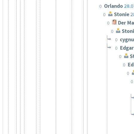
Orlando
28.0
0
Stonie
2
0
Der Ma
0
Ston
0
cygn
0
Edgar
0
St
0
Ed
0
0
0