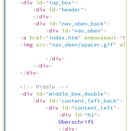
<
div
id
=
"
top_box
"
>
<
div
id
=
"
header
"
>
</
div
>
<
div
id
=
"
nav_oben_back
"
>
<
div
id
=
"
nav_oben
"
>
<
a
href
=
"
index.htm
"
onmouseout
=
"
MM
<
img
src
=
"
nav_oben/spacer.gif
"
alt
</
div
>
</
div
>
</
div
>
<!-- Middle -->
<
div
id
=
"
middle_box_double
"
>
<
div
id
=
"
content_left_back
"
>
<
div
id
=
"
content_left
"
>
<
div
id
=
"
h1
"
>
                Überschrift

</
div
>