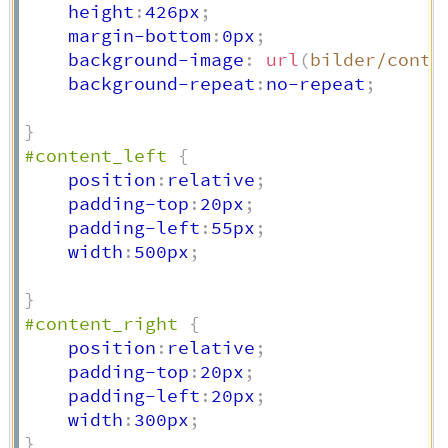
    height
:
426px
;
    margin-bottom
:
0px
;
    background-image
:
url
(
bilder/conte
    background-repeat
:
no-repeat
;
}
#content_left
{
    position
:
relative
;
    padding-top
:
20px
;
    padding-left
:
55px
;
    width
:
500px
;
}
#content_right
{
    position
:
relative
;
    padding-top
:
20px
;
    padding-left
:
20px
;
    width
:
300px
;
}