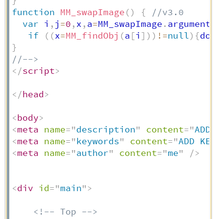
}
function
MM_swapImage
(
)
{
//v3.0
var
 i
,
j
=
0
,
x
,
a
=
MM_swapImage
.
arguments
if
(
(
x
=
MM_findObj
(
a
[
i
]
)
)
!=
null
)
{
doc
}
//-->
</
script
>
</
head
>
<
body
>
<
meta
name
=
"
description
"
content
=
"
ADD 
<
meta
name
=
"
keywords
"
content
=
"
ADD KEY
<
meta
name
=
"
author
"
content
=
"
me
"
/>
<
div
id
=
"
main
"
>
<!-- Top -->