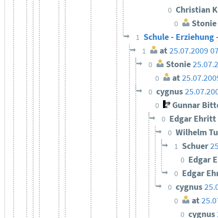
Christian 
0
Stonie
0
Schule - Erziehung 
1
at
25.07.2009 0
1
Stonie
25.07.
0
at
25.07.200
0
cygnus
25.07.20
0
Gunnar Bit
0
Edgar Ehritt
0
Wilhelm T
0
Schuer
25
1
Edgar E
0
Edgar Eh
0
cygnus
25.
0
at
25.0
0
cygnus
0