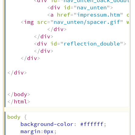
<
div
id
=
"
nav_unten_back_double
<
div
id
=
"
nav_unten
"
>
<
a
href
=
"
impressum.htm
"
on
<
img
src
=
"
nav_unten/spacer.gif
"
wi
</
div
>
</
div
>
<
div
id
=
"
reflection_double
"
>
</
div
>
</
div
>
</
div
>
</
body
>
</
html
>
body
{
    background-color
:
 #ffffff
;
    margin
:
0px
;