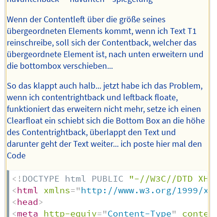
Wenn der Contentleft über die größe seines
übergeordneten Elements kommt, wenn ich Text T1
reinschreibe, soll sich der Contentback, welcher das
übergeordnete Element ist, nach unten erweitern und
die bottombox verschieben...
So das klappt auch halb... jetzt habe ich das Problem,
wenn ich contentrightback und leftback floate,
funktioniert das erweitern nicht mehr, setze ich einen
Clearfloat ein schiebt sich die Bottom Box an die höhe
des Contentrightback, überlappt den Text und
darunter geht der Text weiter... ich poste hier mal den
Code
<!
DOCTYPE
html
PUBLIC
"-//W3C//DTD XHT
<
html
xmlns
=
"
http://www.w3.org/1999/xh
<
head
>
<
meta
http-equiv
=
"
Content-Type
"
conten