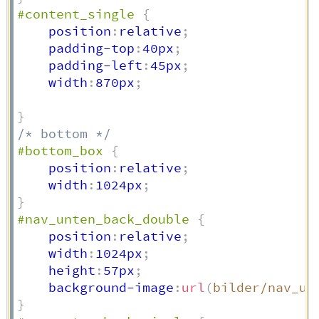
#content_single
{
    position
:
relative
;
    padding-top
:
40px
;
    padding-left
:
45px
;
    width
:
870px
;
}
/* bottom */
#bottom_box
{
    position
:
relative
;
    width
:
1024px
;
}
#nav_unten_back_double
{
    position
:
relative
;
    width
:
1024px
;
    height
:
57px
;
    background-image
:
url
(
bilder/nav_un
}