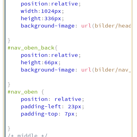
    position
:
relative
;
    width
:
1024px
;
    height
:
336px
;
    background-image
:
url
(
bilder/heade
}
#nav_oben_back
{
    position
:
relative
;
    height
:
66px
;
    background-image
:
url
(
bilder/nav_o
}
#nav_oben
{
    position
:
 relative
;
    padding-left
:
 23px
;
    padding-top
:
 7px
;
}
/* middle */