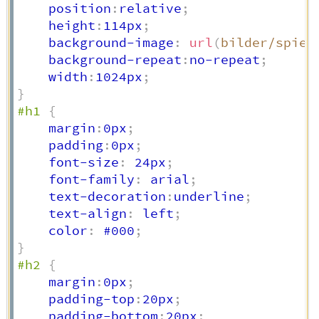
    position
:
relative
;
    height
:
114px
;
    background-image
:
url
(
bilder/spieg
    background-repeat
:
no-repeat
;
    width
:
1024px
;
}
#h1
{
    margin
:
0px
;
    padding
:
0px
;
    font-size
:
 24px
;
    font-family
:
 arial
;
    text-decoration
:
underline
;
    text-align
:
 left
;
    color
:
 #000
;
}
#h2
{
    margin
:
0px
;
    padding-top
:
20px
;
    padding-bottom
:
20px
;