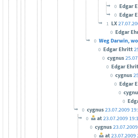
Edgar E
0
Edgar E
0
LX
27.07.20
1
Edgar Eh
0
Weg Darwin, wo 
0
Edgar Ehritt
2
0
cygnus
25.07
0
Edgar Ehri
0
cygnus
2
0
Edgar E
0
cygn
0
Edga
0
cygnus
23.07.2009 19
0
at
23.07.2009 19:
0
cygnus
23.07.2009
0
at
23.07.2009 
0