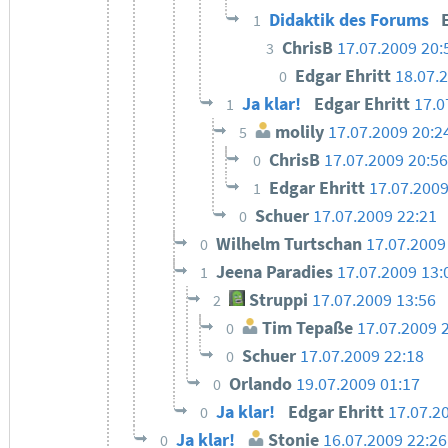
Didaktik des Forums
1
ChrisB
17.07.2009 20:
3
Edgar Ehritt
18.07.
0
Ja klar!
Edgar Ehritt
17.0
1
molily
17.07.2009 20:2
5
ChrisB
17.07.2009 20:56
0
Edgar Ehritt
17.07.2009
1
Schuer
17.07.2009 22:21
0
Wilhelm Turtschan
17.07.2009
0
Jeena Paradies
17.07.2009 13:
1
Struppi
17.07.2009 13:56
2
Tim Tepaße
17.07.2009 
0
Schuer
17.07.2009 22:18
0
Orlando
19.07.2009 01:17
0
Ja klar!
Edgar Ehritt
17.07.2
0
Ja klar!
Stonie
16.07.2009 22:26
0