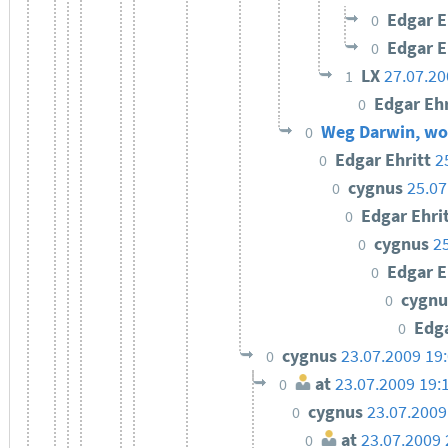
Edgar E
0
Edgar E
0
LX
27.07.20
1
Edgar Eh
0
Weg Darwin, wo 
0
Edgar Ehritt
2
0
cygnus
25.07
0
Edgar Ehri
0
cygnus
2
0
Edgar E
0
cygn
0
Edga
0
cygnus
23.07.2009 19
0
at
23.07.2009 19:
0
cygnus
23.07.2009
0
at
23.07.2009 
0