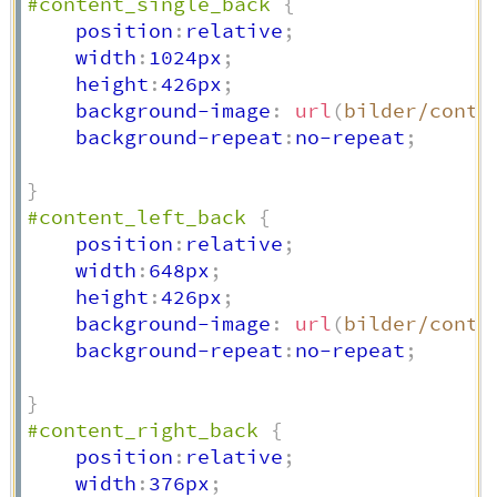
#content_single_back
{
    position
:
relative
;
    width
:
1024px
;
    height
:
426px
;
    background-image
:
url
(
bilder/conte
    background-repeat
:
no-repeat
;
}
#content_left_back
{
    position
:
relative
;
    width
:
648px
;
    height
:
426px
;
    background-image
:
url
(
bilder/conte
    background-repeat
:
no-repeat
;
}
#content_right_back
{
    position
:
relative
;
    width
:
376px
;