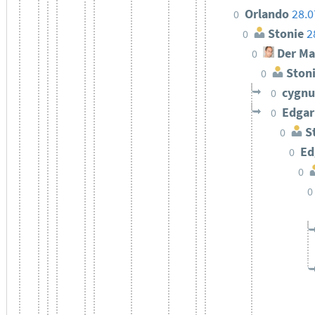
Orlando
28.0
0
Stonie
2
0
Der Ma
0
Ston
0
cygn
0
Edgar
0
St
0
Ed
0
0
0