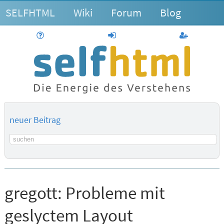
SELFHTML
Wiki
Forum
Blog
Hilfe
anmelden
Benutzerk
neuer Beitrag
Suchbegriff
gregott:
Probleme mit
geslyctem Layout