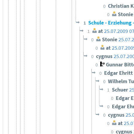
Christian 
0
Stonie
0
Schule - Erziehung 
1
at
25.07.2009 0
1
Stonie
25.07.
0
at
25.07.200
0
cygnus
25.07.20
0
Gunnar Bit
0
Edgar Ehritt
0
Wilhelm T
0
Schuer
25
1
Edgar E
0
Edgar Eh
0
cygnus
25.
0
at
25.0
0
cygnus
0