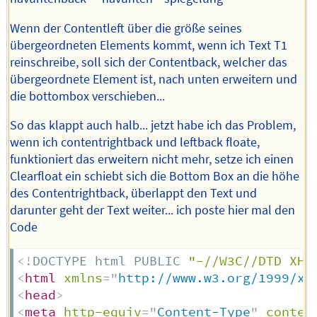
Wenn der Contentleft über die größe seines
übergeordneten Elements kommt, wenn ich Text T1
reinschreibe, soll sich der Contentback, welcher das
übergeordnete Element ist, nach unten erweitern und
die bottombox verschieben...
So das klappt auch halb... jetzt habe ich das Problem,
wenn ich contentrightback und leftback floate,
funktioniert das erweitern nicht mehr, setze ich einen
Clearfloat ein schiebt sich die Bottom Box an die höhe
des Contentrightback, überlappt den Text und
darunter geht der Text weiter... ich poste hier mal den
Code
<!
DOCTYPE
html
PUBLIC
"-//W3C//DTD XHT
<
html
xmlns
=
"
http://www.w3.org/1999/xh
<
head
>
<
meta
http-equiv
=
"
Content-Type
"
conten