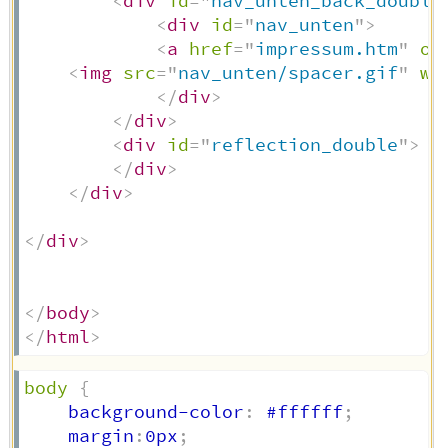
<
div
id
=
"
nav_unten_back_double
<
div
id
=
"
nav_unten
"
>
<
a
href
=
"
impressum.htm
"
on
<
img
src
=
"
nav_unten/spacer.gif
"
wi
</
div
>
</
div
>
<
div
id
=
"
reflection_double
"
>
</
div
>
</
div
>
</
div
>
</
body
>
</
html
>
body
{
    background-color
:
 #ffffff
;
    margin
:
0px
;