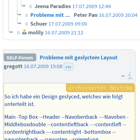
Jeena Paradies
17.07.2009 12:44
0
Probleme mit ...
Peter Pan
16.07.2009 20:04
0
Schuer
17.07.2009 09:00
0
molily
16.07.2009 21:12
0
Probleme mit geslyctem Layout
SELF-Forum
gregott
16.07.2009 19:08
css
–
I
So ich habe ein Design geslyced, welches wie folgt
unterteilt ist.
Main -Top Box --Header --Navobenback ---Navoben -
Middleboxdouble --contentleftback ---contentleft --
contentrightback ---contentright -bottombox --
navuntenback ---navunten --spiegelung