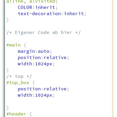
a:link, a:visited
{
    COLOR
:
inherit
;
    text-decoration
:
inherit
;
}
/* Eigener Code ab hier */
#main
{
    margin
:
auto
;
    position
:
relative
;
    width
:
1024px
;
}
/* top */
#top_box
{
    position
:
relative
;
    width
:
1024px
;
}
#header
{