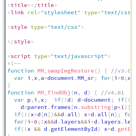
<
title
>
</
title
>
<
link
rel
=
"
stylesheet
"
type
=
"
text/css
"
<
style
type
=
"
text/css
"
>
</
style
>
<
script
type
=
"
text/javascript
"
>
<
!
--
function
MM_swapImgRestore
(
)
{
//v3.0
var
 i
,
x
,
a
=
document
.
MM_sr
;
for
(
i
=
0
;
a
&
}
function
MM_findObj
(
n
,
 d
)
{
//v4.01
var
 p
,
i
,
x
;
if
(
!
d
)
 d
=
document
;
if
(
(
p
    d
=
parent
.
frames
[
n
.
substring
(
p
+
1
)
]
.
if
(
!
(
x
=
d
[
n
]
)
&&
d
.
all
)
 x
=
d
.
all
[
n
]
;
for
for
(
i
=
0
;
!
x
&&
d
.
layers
&&
i
<
d
.
layers
.
len
if
(
!
x 
&&
 d
.
getElementById
)
 x
=
d
.
getEl