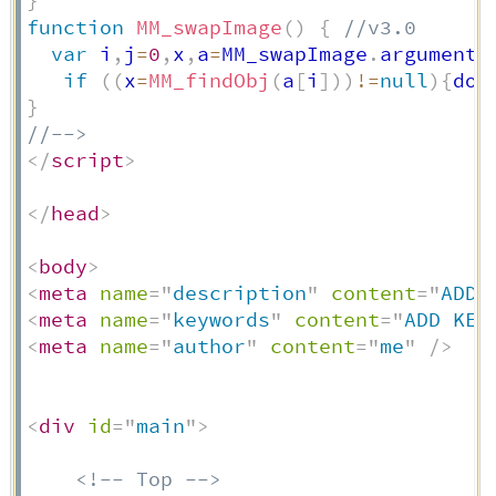
}
function
MM_swapImage
(
)
{
//v3.0
var
 i
,
j
=
0
,
x
,
a
=
MM_swapImage
.
arguments
if
(
(
x
=
MM_findObj
(
a
[
i
]
)
)
!=
null
)
{
doc
}
//-->
</
script
>
</
head
>
<
body
>
<
meta
name
=
"
description
"
content
=
"
ADD 
<
meta
name
=
"
keywords
"
content
=
"
ADD KEY
<
meta
name
=
"
author
"
content
=
"
me
"
/>
<
div
id
=
"
main
"
>
<!-- Top -->