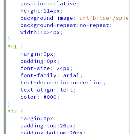
    position
:
relative
;
    height
:
114px
;
    background-image
:
url
(
bilder/spieg
    background-repeat
:
no-repeat
;
    width
:
1024px
;
}
#h1
{
    margin
:
0px
;
    padding
:
0px
;
    font-size
:
 24px
;
    font-family
:
 arial
;
    text-decoration
:
underline
;
    text-align
:
 left
;
    color
:
 #000
;
}
#h2
{
    margin
:
0px
;
    padding-top
:
20px
;
    padding-bottom
:
20px
;