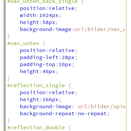
#nav_unten_back_single
{
    position
:
relative
;
    width
:
1024px
;
    height
:
58px
;
    background-image
:
url
(
bilder/nav_un
}
#nav_unten
{
    position
:
relative
;
    padding-left
:
28px
;
    padding-top
:
10px
;
    height
:
46px
;
}
#reflection_single
{
    position
:
relative
;
    height
:
166px
;
    background-image
:
url
(
bilder/spieg
    background-repeat
:
no-repeat
;
}
#reflection_double
{