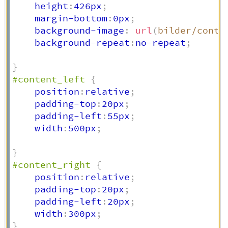
    height
:
426px
;
    margin-bottom
:
0px
;
    background-image
:
url
(
bilder/conte
    background-repeat
:
no-repeat
;
}
#content_left
{
    position
:
relative
;
    padding-top
:
20px
;
    padding-left
:
55px
;
    width
:
500px
;
}
#content_right
{
    position
:
relative
;
    padding-top
:
20px
;
    padding-left
:
20px
;
    width
:
300px
;
}