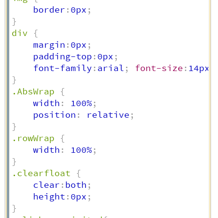
    border
:
0px
;
}
div
{
    margin
:
0px
;
    padding-top
:
0px
;
    font-family
:
arial
;
font-size
:
14px
;
}
.AbsWrap
{
    width
:
 100%
;
    position
:
 relative
;
}
.rowWrap
{
    width
:
 100%
;
}
.clearfloat
{
    clear
:
both
;
    height
:
0px
;
}