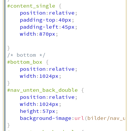
#content_single
{
    position
:
relative
;
    padding-top
:
40px
;
    padding-left
:
45px
;
    width
:
870px
;
}
/* bottom */
#bottom_box
{
    position
:
relative
;
    width
:
1024px
;
}
#nav_unten_back_double
{
    position
:
relative
;
    width
:
1024px
;
    height
:
57px
;
    background-image
:
url
(
bilder/nav_un
}