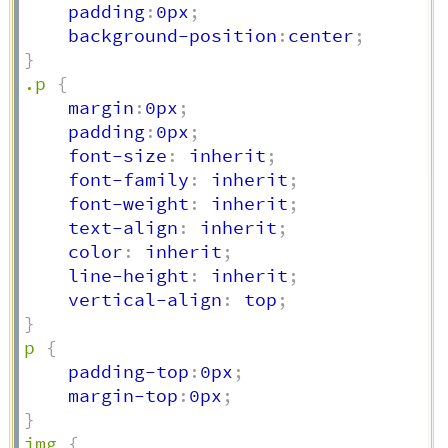
    padding
:
0px
;
    background-position
:
center
;
}
.p
{
    margin
:
0px
;
    padding
:
0px
;
    font-size
:
 inherit
;
    font-family
:
 inherit
;
    font-weight
:
 inherit
;
    text-align
:
 inherit
;
    color
:
 inherit
;
    line-height
:
 inherit
;
    vertical-align
:
 top
;
}
p
{
    padding-top
:
0px
;
    margin-top
:
0px
;
}
img
{