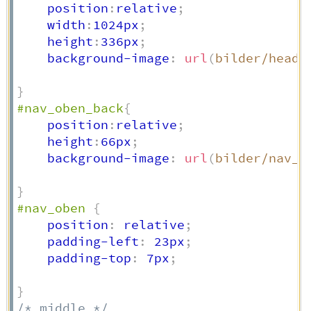
    position
:
relative
;
    width
:
1024px
;
    height
:
336px
;
    background-image
:
url
(
bilder/heade
}
#nav_oben_back
{
    position
:
relative
;
    height
:
66px
;
    background-image
:
url
(
bilder/nav_o
}
#nav_oben
{
    position
:
 relative
;
    padding-left
:
 23px
;
    padding-top
:
 7px
;
}
/* middle */