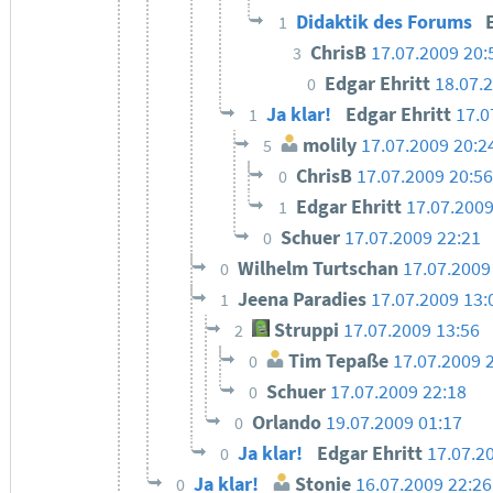
Didaktik des Forums
1
ChrisB
17.07.2009 20:
3
Edgar Ehritt
18.07.
0
Ja klar!
Edgar Ehritt
17.0
1
molily
17.07.2009 20:2
5
ChrisB
17.07.2009 20:56
0
Edgar Ehritt
17.07.2009
1
Schuer
17.07.2009 22:21
0
Wilhelm Turtschan
17.07.2009
0
Jeena Paradies
17.07.2009 13:
1
Struppi
17.07.2009 13:56
2
Tim Tepaße
17.07.2009 
0
Schuer
17.07.2009 22:18
0
Orlando
19.07.2009 01:17
0
Ja klar!
Edgar Ehritt
17.07.2
0
Ja klar!
Stonie
16.07.2009 22:26
0