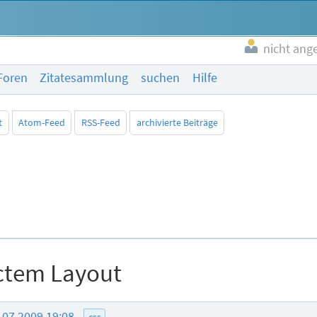
nicht ang
Foren
Zitatesammlung
suchen
Hilfe
t
Atom-Feed
RSS-Feed
archivierte Beiträge
ctem Layout
.07.2009 19:08
css