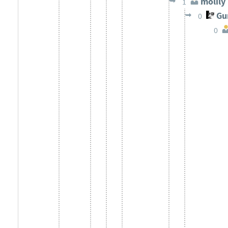
molily
1
Gun
0
0