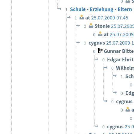
S
0
Schule - Erziehung - Eltern
1
at
25.07.2009 07:45
1
Stonie
25.07.200
0
at
25.07.2009
0
cygnus
25.07.2009 1
0
Gunnar Bitt
0
Edgar Ehri
0
Wilhel
0
Sc
1
0
Edg
0
cygnus
0
a
0
0
cygnus
25.0
0