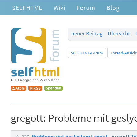
SELFHTML
Wiki
Forum
Blog
neuer Beitrag
Übersicht
SELFHTML-Forum
Thread-Ansich
gregott:
Probleme mit gesly
Probleme mit geslyctem Layout
gregott
16
0
227