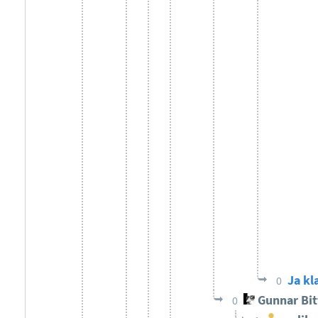
Ja kl
0
Gunnar Bi
0