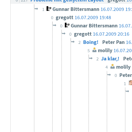
Gunnar Bittersmann
16.07.2009 19
1
gregott
16.07.2009 19:48
0
Gunnar Bittersmann
16.07
0
gregott
16.07.2009 20:16
0
Boing!
Peter Pan
16
2
molily
16.07.2
5
Ja klar,!
Pet
2
molily
4
Pete
0
1